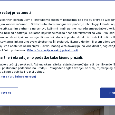
panel-diskusija
SHOWBIZ
KOLUMNE
 vašoj privatnosti
đu Istoka i Zapada“
3
partneri pohranjujemo i pristupamo osobnim podacima, kao što su pretraga web stran
ori, na vašem računaru . Odabir Prihvatam omogućava praćenje tehnologije kako bi se 
je prikazanim svrhama na osnovu kojih mi i naši partneri obrađujemo podatke Ukoliko
 neki od sadržaja i reklama koje vidite možda neće biti relevantni za vas. Ovaj odab
PODCAST
no odabrati i pritom promijeniti trenutni odabir ili pristanak tako što ćete kliknuti na U
tavkama link na dnu ove web stranice [ili plutajuću ikonu u donjem lijevom dijelu we
0
VIJESTI
komentara
|
|
N1 SPECIJAL
vo]. Vaš odabir će se mijenjati u okviru našeg Wеб локација. Za više detalja, pogledaj
s ličnim podacima.
Više informacija o vašoj privatnosti
FENOMENI
 partneri obrađujemo podatke kako bismo pružali:
Više
datke o tačnoj geolokaciji. Aktivno skenirajte karakteristike uređaja radi identifikacije.
NEISTRAŽENO
ili pristupanje podacima na uređaju. Prilagođeno oglašavanje i sadržaj, mjerenje ogl
traživanje publike i razvoj usluga.
tnera (pružalaca usluga)
VIRALNO
FOTO
ži svrhe
Pri
PROMO
VIDEO