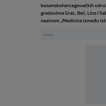
bosanskohercegovačkih udruže
gradovima Grac, Beč, Linz i Sa
nazivom „Medicina između Ist
Podijeli