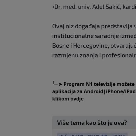
•Dr. med. univ. Adel Sakić, kar
Ovaj niz događaja predstavlja 
institucionalne saradnje izmeđ
Bosne i Hercegovine, otvarajuć
razmjenu znanja i profesionaln
╰┈➤
Program N1 televizije možete
aplikacija za
An
droid
|
iPhone/iPad
klikom
ovdje
Više tema kao što je ova?