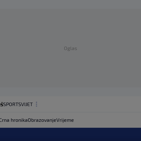
Oglas
SPORT
SVIJET
MAGAZIN
Crna hronika
Obrazovanje
Vrijeme
ZDRAVLJE