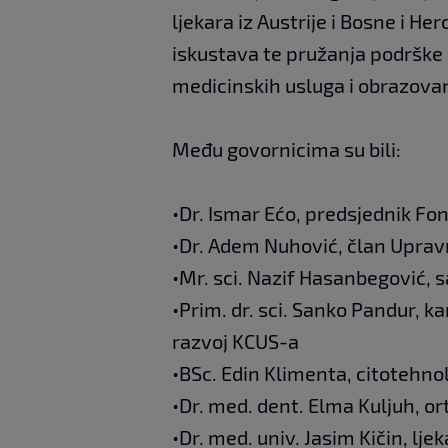
ljekara iz Austrije i Bosne i H
iskustava te pružanja podrške
medicinskih usluga i obrazovan
Među govornicima su bili:
•Dr. Ismar Ećo, predsjednik Fo
•Dr. Adem Nuhović, član Upra
•Mr. sci. Nazif Hasanbegović, 
•Prim. dr. sci. Sanko Pandur, ka
razvoj KCUS-a
•BSc. Edin Klimenta, citotehn
•Dr. med. dent. Elma Kuljuh, or
•Dr. med. univ. Jasim Kičin, lje