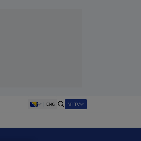
N1 TV
ENG