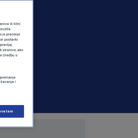
ica ili lični
pružila
 je praćenje
ir postavki
pravljaj
b stranice, ako
te Uredbu o
 Spremanje
ašavanja i
hvatam