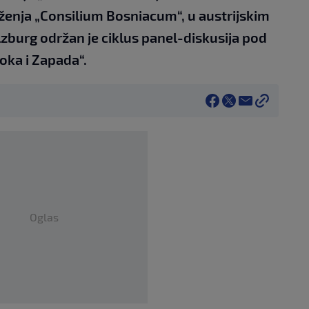
nja „Consilium Bosniacum“, u austrijskim
lzburg održan je ciklus panel-diskusija pod
oka i Zapada“.
Oglas