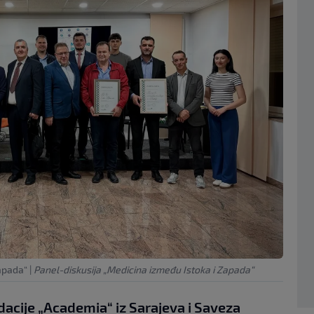
Zapada“
|
Panel-diskusija „Medicina između Istoka i Zapada“
acije „Academia“ iz Sarajeva i Saveza