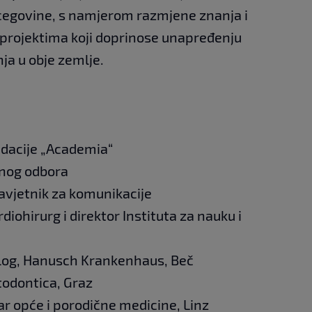
ercegovine, s namjerom razmjene znanja i
 projektima koji doprinose unapređenju
ja u obje zemlje.
ndacije „Academia“
vnog odbora
savjetnik za komunikacije
rdiohirurg i direktor Instituta za nauku i
olog, Hanusch Krankenhaus, Beč
todontica, Graz
kar opće i porodične medicine, Linz