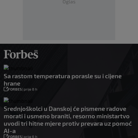
Oglas
Sa rastom temperatura porasle su i cijene
hrane
FORBES
|
prije 8 h
Srednjoškolci u Danskoj će pismene radove
morati i usmeno braniti, resorno ministartvo
uvodi tri hitne mjere protiv prevara uz pomoć
AI-a
FORBES
|
prije 6 h