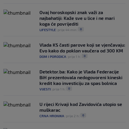
Ovaj horoskopski znak važi za
najbahatiji: Kaže sve u lice i ne mari
koga će povrijediti
0
LIFESTYLE
|
prije 44 min
|
Vlada KS časti parove koji se vjenčavaju:
Evo kako do poklon vaučera od 300 KM
0
DOM I PORODICA
|
prije 1 h
|
Detektor.ba: Kako je Vlada Federacije
BiH prezentovala nedogovoreni kineski
kredit kao investiciju za spas bolnica
0
VIJESTI
|
prije 1 h
|
U rijeci Krivaji kod Zavidovića utopio se
muškarac
0
CRNA HRONIKA
|
prije 2 h
|