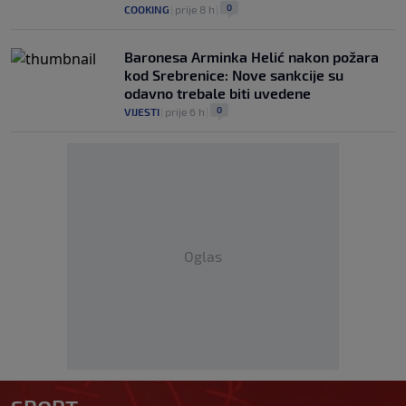
0
COOKING
|
prije 8 h
|
Baronesa Arminka Helić nakon požara
kod Srebrenice: Nove sankcije su
odavno trebale biti uvedene
0
VIJESTI
|
prije 6 h
|
Oglas