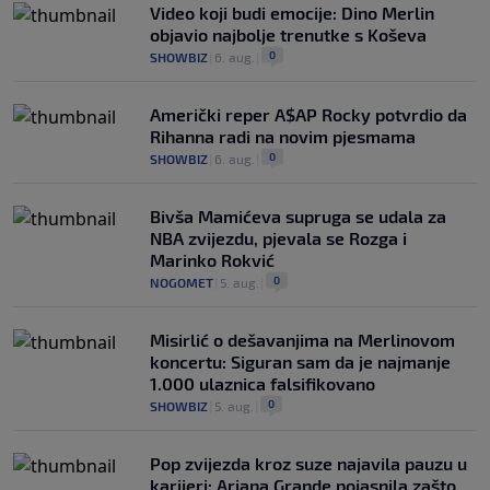
Video koji budi emocije: Dino Merlin
objavio najbolje trenutke s Koševa
0
SHOWBIZ
|
6. aug.
|
Američki reper A$AP Rocky potvrdio da
Rihanna radi na novim pjesmama
0
SHOWBIZ
|
6. aug.
|
Bivša Mamićeva supruga se udala za
NBA zvijezdu, pjevala se Rozga i
Marinko Rokvić
0
NOGOMET
|
5. aug.
|
Misirlić o dešavanjima na Merlinovom
koncertu: Siguran sam da je najmanje
1.000 ulaznica falsifikovano
0
SHOWBIZ
|
5. aug.
|
Pop zvijezda kroz suze najavila pauzu u
karijeri: Ariana Grande pojasnila zašto