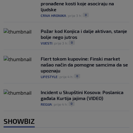
pronađene kosti koje asociraju na
ljudske
0
CRNA HRONIKA
|
prije 3 h
|
Požar kod Konjica i dalje aktivan, stanje
bolje nego jutros
0
VIJESTI
|
prije 3 h
|
Flert tokom kupovine: Finski market
našao način da pomogne samcima da se
upoznaju
0
LIFESTYLE
|
prije 4 h
|
Incident u Skupštini Kosova: Poslanica
gađala Kurtija jajima (VIDEO)
0
REGIJA
|
prije 4 h
|
SHOWBIZ