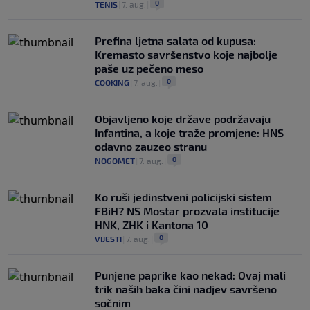
0
TENIS
|
7. aug.
|
Prefina ljetna salata od kupusa:
Kremasto savršenstvo koje najbolje
paše uz pečeno meso
0
COOKING
|
7. aug.
|
Objavljeno koje države podržavaju
Infantina, a koje traže promjene: HNS
odavno zauzeo stranu
0
NOGOMET
|
7. aug.
|
Ko ruši jedinstveni policijski sistem
FBiH? NS Mostar prozvala institucije
HNK, ZHK i Kantona 10
0
VIJESTI
|
7. aug.
|
Punjene paprike kao nekad: Ovaj mali
trik naših baka čini nadjev savršeno
sočnim