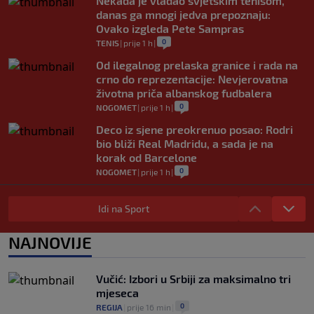
Nekada je vladao svjetskim tenisom,
danas ga mnogi jedva prepoznaju:
Ovako izgleda Pete Sampras
0
TENIS
|
prije 1 h
|
Od ilegalnog prelaska granice i rada na
crno do reprezentacije: Nevjerovatna
životna priča albanskog fudbalera
0
NOGOMET
|
prije 1 h
|
Deco iz sjene preokrenuo posao: Rodri
bio bliži Real Madridu, a sada je na
korak od Barcelone
0
NOGOMET
|
prije 1 h
|
River Plate napravio veliki posao:
Reprezentativac Argentine stigao iz
Idi na Sport
Atlético Madrida
0
NOGOMET
|
prije 1 h
|
NAJNOVIJE
Gasol savjetovao Wembanyamu:
Najopasniji je u reketu, ali mora dodatno
Vučić: Izbori u Srbiji za maksimalno tri
ojačati
mjeseca
0
KOŠARKA
|
prije 1 h
|
0
REGIJA
|
prije 16 min
|