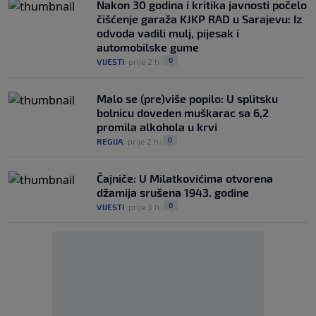
Nakon 30 godina i kritika javnosti počelo
čišćenje garaža KJKP RAD u Sarajevu: Iz
odvoda vadili mulj, pijesak i
automobilske gume
0
VIJESTI
|
prije 2 h
|
Malo se (pre)više popilo: U splitsku
bolnicu doveden muškarac sa 6,2
promila alkohola u krvi
0
REGIJA
|
prije 2 h
|
Čajniče: U Milatkovićima otvorena
džamija srušena 1943. godine
0
VIJESTI
|
prije 3 h
|