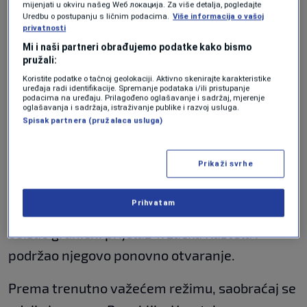
mijenjati u okviru našeg Wеб локација. Za više detalja, pogledajte
carine.
Uredbu o postupanju s ličnim podacima.
Više informacija o vašoj
privatnosti
Otvaranje ovog prijelaza rezultat je
Mi i naši partneri obrađujemo podatke kako bismo
pružali:
višegodišnjih inicijativa i nastojanja lokalnih i
Koristite podatke o tačnoj geolokaciji. Aktivno skenirajte karakteristike
državnih zvaničnika da se građanima omogući
uređaja radi identifikacije. Spremanje podataka i/ili pristupanje
podacima na uređaju. Prilagođeno oglašavanje i sadržaj, mjerenje
oglašavanja i sadržaja, istraživanje publike i razvoj usluga.
lakši prelazak granice, posebno u periodima
Spisak partnera (pružalaca usluga)
pojačanog prometa.
Prikaži svrhe
Kako je rečeno, značajan doprinos u rješavanju
ovog pitanja dao i član Predsjedništva BiH
Prihvatam
Denis Bećirović, koji je tokom posjete Cazinu
obišao granični prijelaz Tržačka Raštela i
podržao njegovo ponovno otvaranje.
Prema trenutno važećem režimu, saobraćaj se