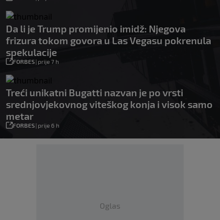
Da li je Trump promijenio imidž: Njegova
frizura tokom govora u Las Vegasu pokrenula
spekulacije
FORBES
|
prije 7 h
Treći unikatni Bugatti nazvan je po vrsti
srednjovjekovnog viteškog konja i visok samo
metar
FORBES
|
prije 6 h
Oglas