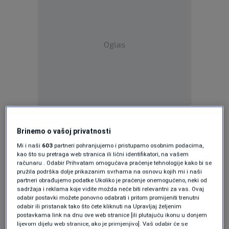
Oglas
Odluku o privremenom otvaranju Graničnog
Brinemo o vašoj privatnosti
prijelaza Kordunski Ljeskovac – Tržačka
Mi i naši
603
partneri pohranjujemo i pristupamo osobnim podacima,
kao što su pretraga web stranica ili lični identifikatori, na vašem
Raštela donijela je Mješovita komisija za
računaru . Odabir Prihvatam omogućava praćenje tehnologije kako bi se
praćenje provođenja Ugovora između Bosne i
pružila podrška dolje prikazanim svrhama na osnovu kojih mi i naši
partneri obrađujemo podatke Ukoliko je praćenje onemogućeno, neki od
Hercegovine i Republike Hrvatske o graničnim
sadržaja i reklama koje vidite možda neće biti relevantni za vas. Ovaj
odabir postavki možete ponovno odabrati i pritom promijeniti trenutni
prijelazima na sjednici održanoj prije tri dana,
odabir ili pristanak tako što ćete kliknuti na Upravljaj željenim
postavkama link na dnu ove web stranice [ili plutajuću ikonu u donjem
dok je odluka jučer dostavljena Sektoru za
lijevom dijelu web stranice, ako je primjenjivo]. Vaš odabir će se