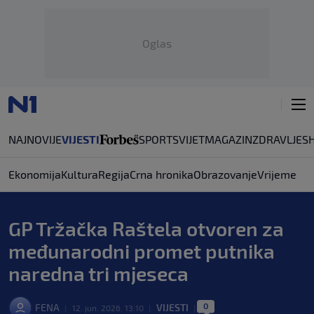
Oglas
NAJNOVIJE
VIJESTI
SPORT
SVIJET
MAGAZIN
ZDRAVLJE
S
Ekonomija
Kultura
Regija
Crna hronika
Obrazovanje
Vrijeme
GP Tržačka Raštela otvoren za
međunarodni promet putnika
naredna tri mjeseca
0
FENA
VIJESTI
|
12. jun. 2026. 13:10
|
|