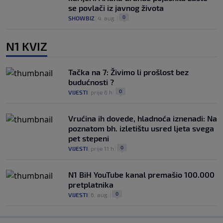
se povlači iz javnog života
0
SHOWBIZ
|
4. aug.
|
N1 KVIZ
Tačka na 7: Živimo li prošlost bez
budućnosti ?
0
VIJESTI
|
prije 6 h
|
Vrućina ih dovede, hladnoća iznenadi: Na
poznatom bh. izletištu usred ljeta svega
pet stepeni
0
VIJESTI
|
prije 11 h
|
N1 BiH YouTube kanal premašio 100.000
pretplatnika
0
VIJESTI
|
6. aug.
|