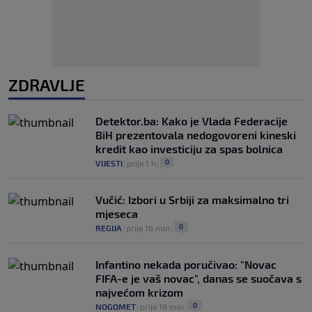
ZDRAVLJE
Detektor.ba: Kako je Vlada Federacije
BiH prezentovala nedogovoreni kineski
kredit kao investiciju za spas bolnica
0
VIJESTI
|
prije 1 h
|
Vučić: Izbori u Srbiji za maksimalno tri
mjeseca
0
REGIJA
|
prije 16 min
|
Infantino nekada poručivao: "Novac
FIFA-e je vaš novac", danas se suočava s
najvećom krizom
0
NOGOMET
|
prije 16 min
|