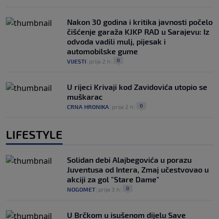
Nakon 30 godina i kritika javnosti počelo
čišćenje garaža KJKP RAD u Sarajevu: Iz
odvoda vadili mulj, pijesak i
automobilske gume
0
VIJESTI
|
prije 2 h
|
U rijeci Krivaji kod Zavidovića utopio se
muškarac
0
CRNA HRONIKA
|
prije 2 h
|
LIFESTYLE
Solidan debi Alajbegovića u porazu
Juventusa od Intera, Zmaj učestvovao u
akciji za gol "Stare Dame"
0
NOGOMET
|
prije 3 h
|
U Brčkom u isušenom dijelu Save