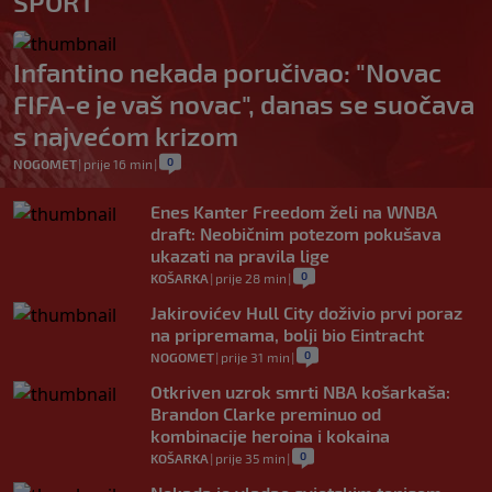
SPORT
Infantino nekada poručivao: "Novac
FIFA-e je vaš novac", danas se suočava
s najvećom krizom
0
NOGOMET
|
prije 16 min
|
Enes Kanter Freedom želi na WNBA
draft: Neobičnim potezom pokušava
ukazati na pravila lige
0
KOŠARKA
|
prije 28 min
|
Jakirovićev Hull City doživio prvi poraz
na pripremama, bolji bio Eintracht
0
NOGOMET
|
prije 31 min
|
Otkriven uzrok smrti NBA košarkaša:
Brandon Clarke preminuo od
kombinacije heroina i kokaina
0
KOŠARKA
|
prije 35 min
|