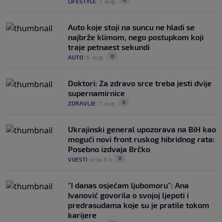
0
LIFESTYLE
|
7. aug.
|
Auto koje stoji na suncu ne hladi se
najbrže klimom, nego postupkom koji
traje petnaest sekundi
0
AUTO
|
6. aug.
|
Doktori: Za zdravo srce treba jesti dvije
supernamirnice
0
ZDRAVLJE
|
7. aug.
|
Ukrajinski general upozorava na BiH kao
mogući novi front ruskog hibridnog rata:
Posebno izdvaja Brčko
0
VIJESTI
|
prije 8 h
|
"I danas osjećam ljubomoru": Ana
Ivanović govorila o svojoj ljepoti i
predrasudama koje su je pratile tokom
karijere