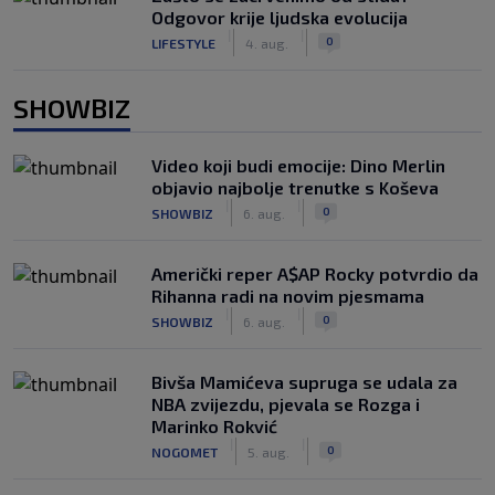
Odgovor krije ljudska evolucija
|
|
0
LIFESTYLE
4. aug.
SHOWBIZ
Video koji budi emocije: Dino Merlin
objavio najbolje trenutke s Koševa
|
|
0
SHOWBIZ
6. aug.
Američki reper A$AP Rocky potvrdio da
Rihanna radi na novim pjesmama
|
|
0
SHOWBIZ
6. aug.
Bivša Mamićeva supruga se udala za
NBA zvijezdu, pjevala se Rozga i
Marinko Rokvić
|
|
0
NOGOMET
5. aug.