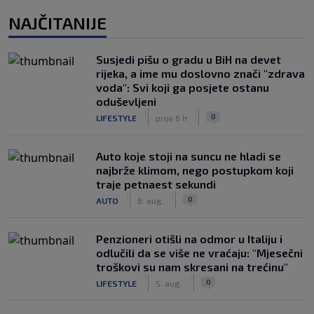
NAJČITANIJE
Susjedi pišu o gradu u BiH na devet
rijeka, a ime mu doslovno znači "zdrava
voda": Svi koji ga posjete ostanu
oduševljeni
|
|
0
LIFESTYLE
prije 6 h
Auto koje stoji na suncu ne hladi se
najbrže klimom, nego postupkom koji
traje petnaest sekundi
|
|
0
AUTO
6. aug.
Penzioneri otišli na odmor u Italiju i
odlučili da se više ne vraćaju: "Mjesečni
troškovi su nam skresani na trećinu"
|
|
0
LIFESTYLE
5. aug.