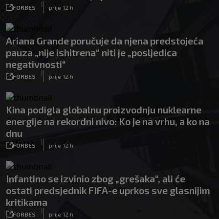
|
FORBES
prije 12 h
Ariana Grande poručuje da njena predstojeća
pauza „nije ishitrena“ niti je „posljedica
negativnosti“
|
FORBES
prije 12 h
Kina podigla globalnu proizvodnju nuklearne
energije na rekordni nivo: Ko je na vrhu, a ko na
dnu
|
FORBES
prije 12 h
Infantino se izvinio zbog „grešaka“, ali će
ostati predsjednik FIFA-e uprkos sve glasnijim
kritikama
|
FORBES
prije 12 h