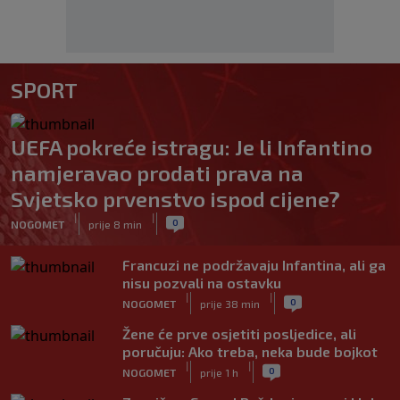
SPORT
UEFA pokreće istragu: Je li Infantino
namjeravao prodati prava na
Svjetsko prvenstvo ispod cijene?
|
|
0
NOGOMET
prije 8 min
Francuzi ne podržavaju Infantina, ali ga
nisu pozvali na ostavku
|
|
0
NOGOMET
prije 38 min
Žene će prve osjetiti posljedice, ali
poručuju: Ako treba, neka bude bojkot
|
|
0
NOGOMET
prije 1 h