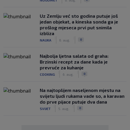
Uz Zemlju već sto godina putuje još
jedan objekat, a kineska sonda ga je
prošlog mjeseca prvi put snimila
izbliza
|
|
0
NAUKA
6. aug.
Najbolja ljetna salata od graha:
Brzinski recept za dane kada je
prevruće za kuhanje
|
|
0
COOKING
6. aug.
Na najtoplijem naseljenom mjestu na
svijetu ljudi rukama vade so, a karavan
do prve pijace putuje dva dana
|
|
0
SVIJET
5. aug.