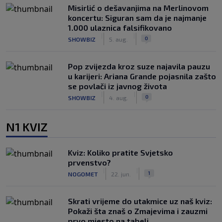
Misirlić o dešavanjima na Merlinovom
koncertu: Siguran sam da je najmanje
1.000 ulaznica falsifikovano
|
|
0
SHOWBIZ
5. aug.
Pop zvijezda kroz suze najavila pauzu
u karijeri: Ariana Grande pojasnila zašto
se povlači iz javnog života
|
|
0
SHOWBIZ
4. aug.
N1 KVIZ
Kviz: Koliko pratite Svjetsko
prvenstvo?
|
|
1
NOGOMET
22. jun.
Skrati vrijeme do utakmice uz naš kviz:
Pokaži šta znaš o Zmajevima i zauzmi
prvo mjesto na tabeli