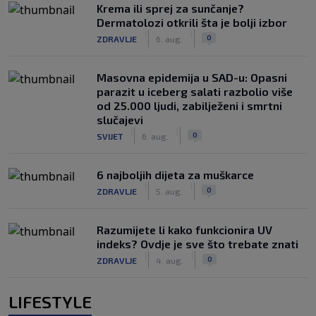
Krema ili sprej za sunčanje?
Dermatolozi otkrili šta je bolji izbor
|
|
0
ZDRAVLJE
6. aug.
Masovna epidemija u SAD-u: Opasni
parazit u iceberg salati razbolio više
od 25.000 ljudi, zabilježeni i smrtni
slučajevi
|
|
0
SVIJET
6. aug.
6 najboljih dijeta za muškarce
|
|
0
ZDRAVLJE
5. aug.
Razumijete li kako funkcionira UV
indeks? Ovdje je sve što trebate znati
|
|
0
ZDRAVLJE
4. aug.
LIFESTYLE