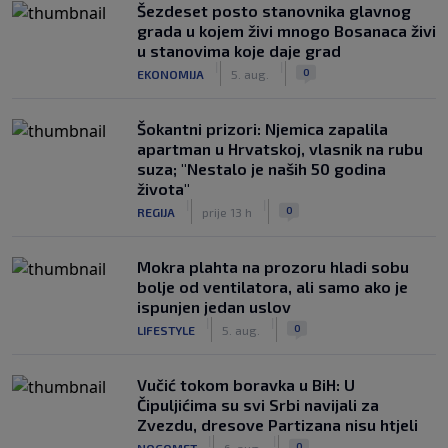
Šezdeset posto stanovnika glavnog
grada u kojem živi mnogo Bosanaca živi
u stanovima koje daje grad
|
|
0
EKONOMIJA
5. aug.
Šokantni prizori: Njemica zapalila
apartman u Hrvatskoj, vlasnik na rubu
suza; "Nestalo je naših 50 godina
života"
|
|
0
REGIJA
prije 13 h
Mokra plahta na prozoru hladi sobu
bolje od ventilatora, ali samo ako je
ispunjen jedan uslov
|
|
0
LIFESTYLE
5. aug.
Vučić tokom boravka u BiH: U
Čipuljićima su svi Srbi navijali za
Zvezdu, dresove Partizana nisu htjeli
|
|
0
NOGOMET
6. aug.