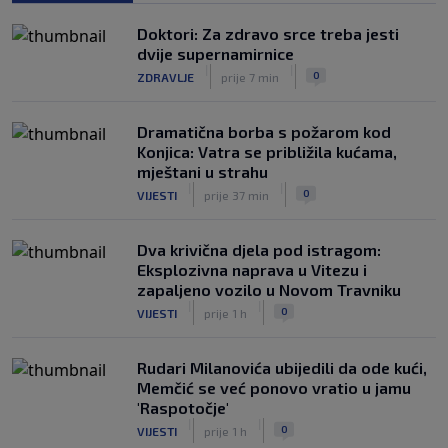
klubu u Londonu
Doktori: Za zdravo srce treba jesti
|
|
0
NOGOMET
prije 4 h
dvije supernamirnice
|
|
0
ZDRAVLJE
prije 7 min
Dramatična borba s požarom kod
Konjica: Vatra se približila kućama,
mještani u strahu
|
|
0
VIJESTI
prije 37 min
Dva krivična djela pod istragom:
Eksplozivna naprava u Vitezu i
zapaljeno vozilo u Novom Travniku
|
|
0
VIJESTI
prije 1 h
Rudari Milanovića ubijedili da ode kući,
Memčić se već ponovo vratio u jamu
'Raspotočje'
|
|
0
VIJESTI
prije 1 h