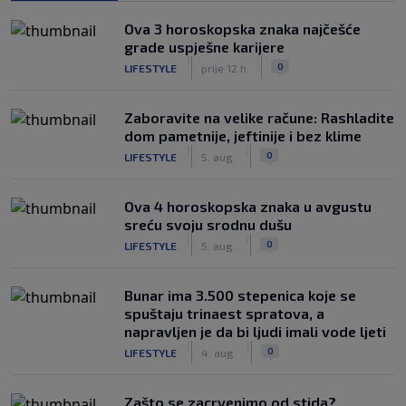
Ova 3 horoskopska znaka najčešće
grade uspješne karijere
|
|
0
LIFESTYLE
prije 12 h
Zaboravite na velike račune: Rashladite
dom pametnije, jeftinije i bez klime
|
|
0
LIFESTYLE
5. aug.
Ova 4 horoskopska znaka u avgustu
sreću svoju srodnu dušu
|
|
0
LIFESTYLE
5. aug.
Bunar imа 3.500 stepenica koje se
spuštaju trinaest spratova, a
napravljen je da bi ljudi imali vode ljeti
|
|
0
LIFESTYLE
4. aug.
Zašto se zacrvenimo od stida?