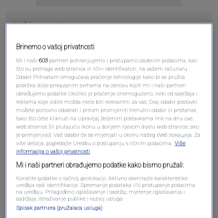
Brinemo o vašoj privatnosti
Mi i naši
603
partneri pohranjujemo i pristupamo osobnim podacima, kao
što su pretraga web stranica ili lični identifikatori, na vašem računaru .
Odabir Prihvatam omogućava praćenje tehnologije kako bi se pružila
Pošalji
podrška dolje prikazanim svrhama na osnovu kojih mi i naši partneri
obrađujemo podatke Ukoliko je praćenje onemogućeno, neki od sadržaja i
reklama koje vidite možda neće biti relevantni za vas. Ovaj odabir postavki
možete ponovno odabrati i pritom promijeniti trenutni odabir ili pristanak
tako što ćete kliknuti na Upravljaj željenim postavkama link na dnu ove
web stranice [ili plutajuću ikonu u donjem lijevom dijelu web stranice, ako
je primjenjivo]. Vaš odabir će se mijenjati u okviru našeg Wеб локација. Za
više detalja, pogledajte Uredbu o postupanju s ličnim podacima.
Više
Pošalji komentar
informacija o vašoj privatnosti
Mi i naši partneri obrađujemo podatke kako bismo pružali:
Koristite podatke o tačnoj geolokaciji. Aktivno skenirajte karakteristike
uređaja radi identifikacije. Spremanje podataka i/ili pristupanje podacima
na uređaju. Prilagođeno oglašavanje i sadržaj, mjerenje oglašavanja i
sadržaja, istraživanje publike i razvoj usluga.
Spisak partnera (pružalaca usluga)