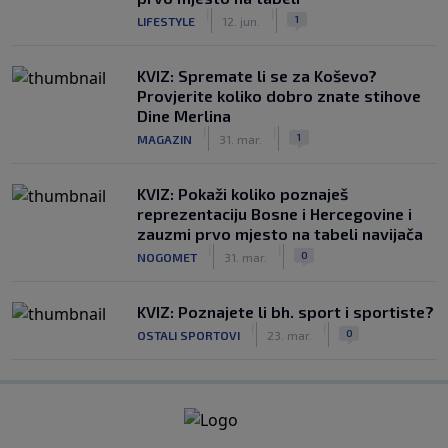
|
|
1
LIFESTYLE
12. jun.
KVIZ: Spremate li se za Koševo?
Provjerite koliko dobro znate stihove
Dine Merlina
|
|
1
MAGAZIN
31. mar.
KVIZ: Pokaži koliko poznaješ
reprezentaciju Bosne i Hercegovine i
zauzmi prvo mjesto na tabeli navijača
|
|
0
NOGOMET
31. mar.
KVIZ: Poznajete li bh. sport i sportiste?
|
|
0
OSTALI SPORTOVI
23. mar.