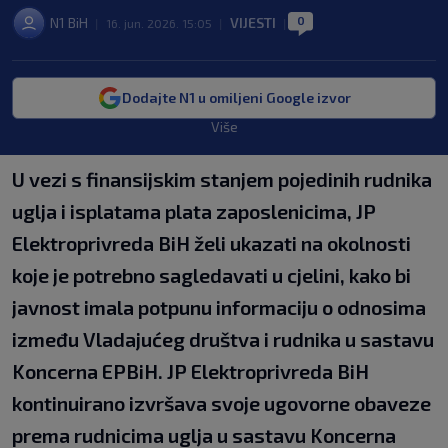
0
N1 BiH
VIJESTI
|
16. jun. 2026. 15:05
|
|
Dodajte N1 u omiljeni Google izvor
Više
U vezi s finansijskim stanjem pojedinih rudnika
uglja i isplatama plata zaposlenicima, JP
Elektroprivreda BiH želi ukazati na okolnosti
koje je potrebno sagledavati u cjelini, kako bi
javnost imala potpunu informaciju o odnosima
između Vladajućeg društva i rudnika u sastavu
Koncerna EPBiH. JP Elektroprivreda BiH
kontinuirano izvršava svoje ugovorne obaveze
prema rudnicima uglja u sastavu Koncerna