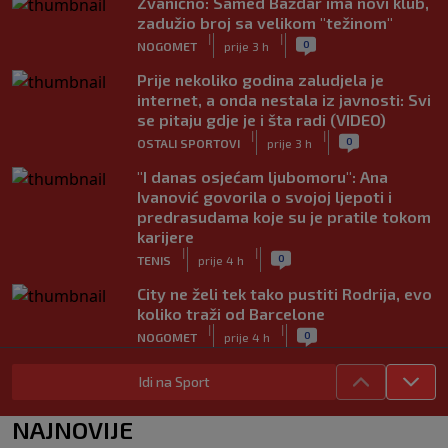
Zvanično: Samed Baždar ima novi klub,
zadužio broj sa velikom "težinom"
|
|
0
NOGOMET
prije 3 h
Prije nekoliko godina zaludjela je
internet, a onda nestala iz javnosti: Svi
se pitaju gdje je i šta radi (VIDEO)
|
|
0
OSTALI SPORTOVI
prije 3 h
"I danas osjećam ljubomoru": Ana
Ivanović govorila o svojoj ljepoti i
predrasudama koje su je pratile tokom
karijere
|
|
0
TENIS
prije 4 h
City ne želi tek tako pustiti Rodrija, evo
koliko traži od Barcelone
|
|
0
NOGOMET
prije 4 h
Rekorder G lige i NBA All-Star vikenda
Idi na Sport
potpisao za Gironu
|
|
0
KOŠARKA
prije 4 h
NAJNOVIJE
Ivan Toney optužen za napad u noćnom