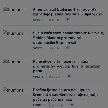
Američki sud blokirao Trumpov plan
izgradnje plesne dvorane u Bijeloj kući
|
|
0
SVIJET
prije 1 h
Bijela kuća razbjesnila fanove Marvela,
Spider-Manom promovirali
deportacije: Sramim se!
|
|
0
SVIJET
prije 1 h
Pune ulice, više noćenja i milioni
prometa: Sarajevo prkosi turističkom
padu
|
|
0
VIJESTI
prije 2 h
Prefina ljetna salata od kupusa:
Kremasto savršenstvo koje najbolje
paše uz pečeno meso
|
|
0
COOKING
prije 2 h