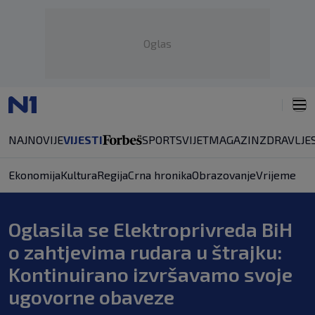
Oglas
NAJNOVIJE
VIJESTI
SPORT
SVIJET
MAGAZIN
ZDRAVLJE
Ekonomija
Kultura
Regija
Crna hronika
Obrazovanje
Vrijeme
Oglasila se Elektroprivreda BiH
o zahtjevima rudara u štrajku:
Kontinuirano izvršavamo svoje
ugovorne obaveze