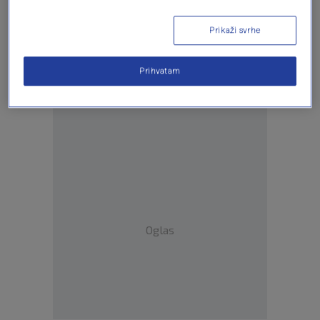
Prikaži svrhe
Oglas
Prihvatam
Oglas