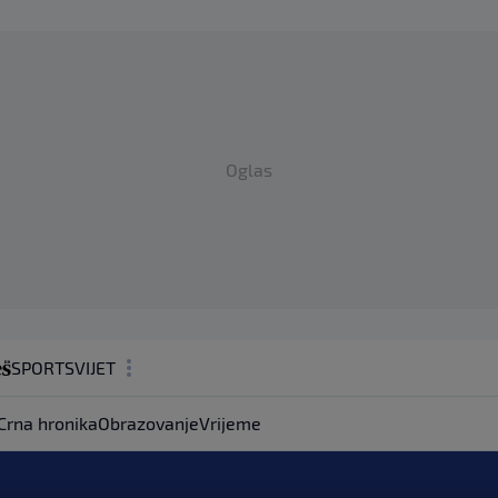
Oglas
SPORT
SVIJET
MAGAZIN
Crna hronika
Obrazovanje
Vrijeme
ZDRAVLJE