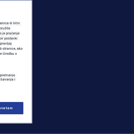
ica ili lični
pružila
 je praćenje
ir postavki
pravljaj
b stranice, ako
te Uredbu o
 Spremanje
ašavanja i
hvatam