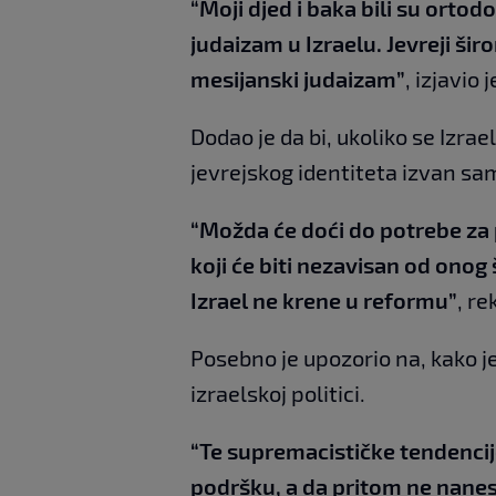
“Moji djed i baka bili su ortodo
judaizam u Izraelu. Jevreji šir
mesijanski judaizam”
, izjavio j
Dodao je da bi, ukoliko se Izra
jevrejskog identiteta izvan sa
“Možda će doći do potrebe za
koji će biti nezavisan od onog
Izrael ne krene u reformu”
, re
Posebno je upozorio na, kako j
izraelskoj politici.
“Te supremacističke tendencij
podršku, a da pritom ne nane