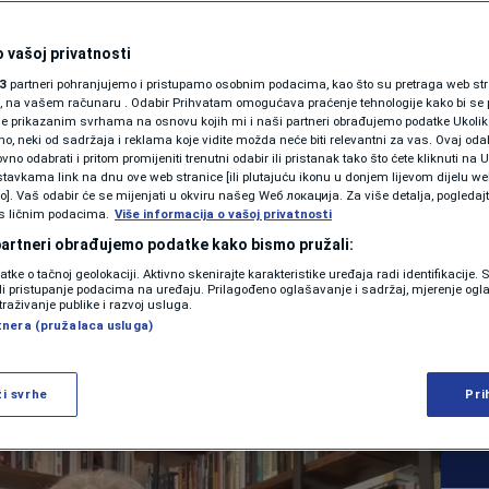
SHOWBIZ
ozorava: Politika
KOLUMNE
 vašoj privatnosti
3
partneri pohranjujemo i pristupamo osobnim podacima, kao što su pretraga web stran
antisemitizam i
ori, na vašem računaru . Odabir Prihvatam omogućava praćenje tehnologije kako bi se 
je prikazanim svrhama na osnovu kojih mi i naši partneri obrađujemo podatke Ukoliko
 neki od sadržaja i reklama koje vidite možda neće biti relevantni za vas. Ovaj odab
u štetu Jevrejima
PODCAST
no odabrati i pritom promijeniti trenutni odabir ili pristanak tako što ćete kliknuti na U
tavkama link na dnu ove web stranice [ili plutajuću ikonu u donjem lijevom dijelu we
N1 SPECIJAL
vo]. Vaš odabir će se mijenjati u okviru našeg Wеб локација. Za više detalja, pogledaj
s ličnim podacima.
Više informacija o vašoj privatnosti
FENOMENI
 partneri obrađujemo podatke kako bismo pružali:
0
VIJESTI
komentara
datke o tačnoj geolokaciji. Aktivno skenirajte karakteristike uređaja radi identifikacije.
|
|
NEISTRAŽENO
ili pristupanje podacima na uređaju. Prilagođeno oglašavanje i sadržaj, mjerenje ogl
traživanje publike i razvoj usluga.
tnera (pružalaca usluga)
VIRALNO
Više
FOTO
ži svrhe
Pri
PROMO
VIDEO