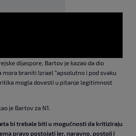
rejske dijaspore, Bartov je kazao da dio
a mora braniti Izrael “apsolutno i pod svaku
 kritika mogla dovesti u pitanje legitimnost
kao je Bartov za N1.
eta bi trebale biti u mogućnosti da kritiziraju
nema pravo postojati jer, naravno, postoji i