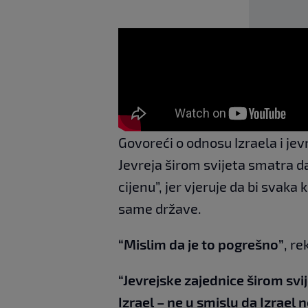
Govoreći o odnosu Izraela i jev
Jevreja širom svijeta smatra d
cijenu”, jer vjeruje da bi svaka
same države.
“Mislim da je to pogrešno”
, re
“Jevrejske zajednice širom svij
Izrael – ne u smislu da Izrael 