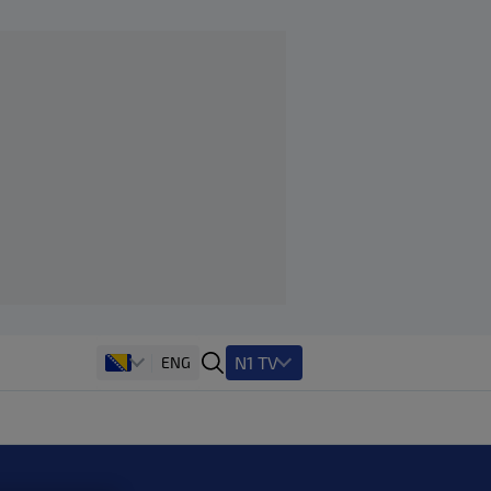
N1 TV
ENG