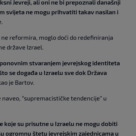
ksni Jevreji, ali oni ne bi prepoznali današnji
om svijeta ne mogu prihvatiti takav nasilan i
e.
el ne reformira, moglo doći do redefiniranja
me države Izrael.
 ponovnim stvaranjem jevrejskog identiteta
 što se događa u Izraelu sve dok Država
kao je Bartov.
e naveo, “supremacističke tendencije” u
e koje su prisutne u Izraelu ne mogu dobiti
su ogromnu štetu jevrejskim zajednicama u