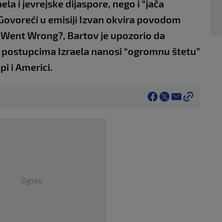
la i jevrejske dijaspore, nego i “jača
 Govoreći u emisiji Izvan okvira povodom
t Went Wrong?, Bartov je upozorio da
 s postupcima Izraela nanosi “ogromnu štetu”
i i Americi.
Oglas