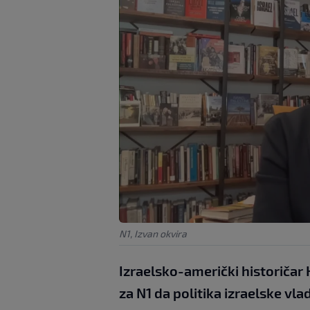
N1, Izvan okvira
Izraelsko-američki historičar 
za N1 da politika izraelske vl