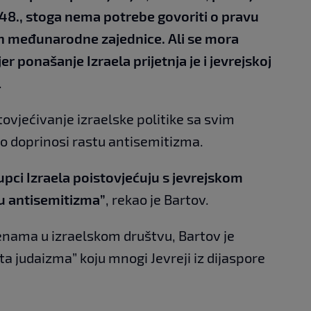
48., stoga nema potrebe govoriti o pravu
lan međunarodne zajednice. Ali se mora
jer ponašanje Izraela prijetnja je i jevrejskoj
.
ovjećivanje izraelske politike sa svim
o doprinosi rastu antisemitizma.
upci Izraela poistovjećuju s jevrejskom
tu antisemitizma”
, rekao je Bartov.
nama u izraelskom društvu, Bartov je
sta judaizma” koju mnogi Jevreji iz dijaspore