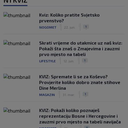
Kviz: Koliko pratite Svjetsko
prvenstvo?
|
|
1
NOGOMET
22. jun.
Skrati vrijeme do utakmice uz naš kviz:
Pokaži šta znaš o Zmajevima i zauzmi
prvo mjesto na tabeli
|
|
1
LIFESTYLE
12. jun.
KVIZ: Spremate li se za Koševo?
Provjerite koliko dobro znate stihove
Dine Merlina
|
|
1
MAGAZIN
31. mar.
KVIZ: Pokaži koliko poznaješ
reprezentaciju Bosne i Hercegovine i
zauzmi prvo mjesto na tabeli navijača
|
|
0