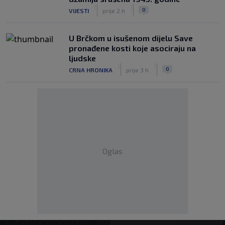
|
|
0
VIJESTI
prije 2 h
U Brčkom u isušenom dijelu Save
pronađene kosti koje asociraju na
ljudske
|
|
0
CRNA HRONIKA
prije 3 h
Oglas