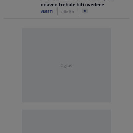
odavno trebale biti uvedene
|
|
0
VIJESTI
prije 6 h
Oglas