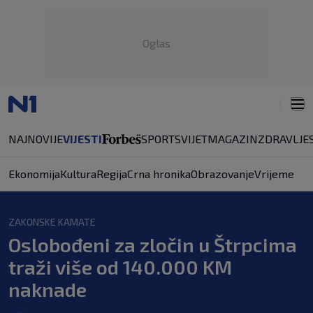
Oglas
NAJNOVIJE
VIJESTI
SPORT
SVIJET
MAGAZIN
ZDRAVLJE
Ekonomija
Kultura
Regija
Crna hronika
Obrazovanje
Vrijeme
ZAKONSKE KAMATE
Oslobođeni za zločin u Štrpcima
traži više od 140.000 KM
naknade