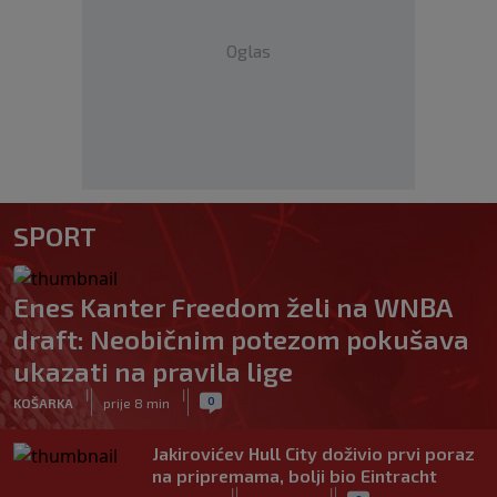
Oglas
SPORT
Enes Kanter Freedom želi na WNBA
draft: Neobičnim potezom pokušava
ukazati na pravila lige
|
|
0
KOŠARKA
prije 8 min
Jakirovićev Hull City doživio prvi poraz
na pripremama, bolji bio Eintracht
|
|