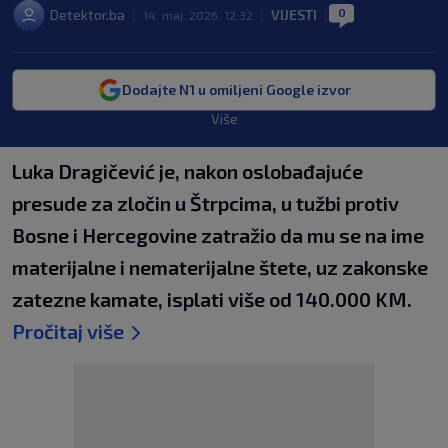
0
Detektor.ba
VIJESTI
|
14. maj. 2026. 12:32
|
|
Dodajte N1 u omiljeni Google izvor
Više
Luka Dragičević je, nakon oslobađajuće
presude za zločin u Štrpcima, u tužbi protiv
Bosne i Hercegovine zatražio da mu se na ime
materijalne i nematerijalne štete, uz zakonske
zatezne kamate, isplati više od 140.000 KM.
Pročitaj više