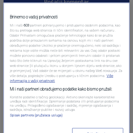
Pošalji komentar
Brinemo o vašoj privatnosti
Mi i naši
603
partneri pohranjujemo i pristupamo osobnim podacima, kao
što su pretraga web stranica ili lični identifikatori, na vašem računaru .
Odabir Prihvatam omogućava praćenje tehnologije kako bi se pružila
podrška dolje prikazanim svrhama na osnovu kojih mi i naši partneri
obrađujemo podatke Ukoliko je praćenje onemogućeno, neki od sadržaja i
reklama koje vidite možda neće biti relevantni za vas. Ovaj odabir postavki
možete ponovno odabrati i pritom promijeniti trenutni odabir ili pristanak
tako što ćete kliknuti na Upravljaj željenim postavkama link na dnu ove
Oglas
web stranice [ili plutajuću ikonu u donjem lijevom dijelu web stranice, ako
je primjenjivo]. Vaš odabir će se mijenjati u okviru našeg Wеб локација. Za
više detalja, pogledajte Uredbu o postupanju s ličnim podacima.
Više
informacija o vašoj privatnosti
Mi i naši partneri obrađujemo podatke kako bismo pružali:
Koristite podatke o tačnoj geolokaciji. Aktivno skenirajte karakteristike
uređaja radi identifikacije. Spremanje podataka i/ili pristupanje podacima
na uređaju. Prilagođeno oglašavanje i sadržaj, mjerenje oglašavanja i
sadržaja, istraživanje publike i razvoj usluga.
Spisak partnera (pružalaca usluga)