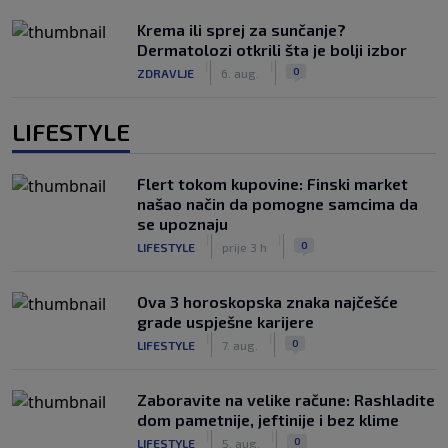
Krema ili sprej za sunčanje?
Dermatolozi otkrili šta je bolji izbor
|
|
0
ZDRAVLJE
6. aug.
LIFESTYLE
Flert tokom kupovine: Finski market
našao način da pomogne samcima da
se upoznaju
|
|
0
LIFESTYLE
prije 3 h
Ova 3 horoskopska znaka najčešće
grade uspješne karijere
|
|
0
LIFESTYLE
7. aug.
Zaboravite na velike račune: Rashladite
dom pametnije, jeftinije i bez klime
|
|
0
LIFESTYLE
5. aug.