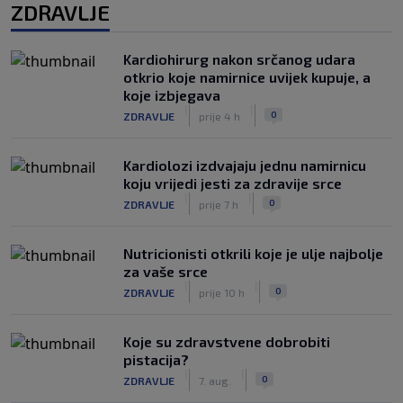
ZDRAVLJE
Kardiohirurg nakon srčanog udara
otkrio koje namirnice uvijek kupuje, a
koje izbjegava
|
|
0
ZDRAVLJE
prije 4 h
Kardiolozi izdvajaju jednu namirnicu
koju vrijedi jesti za zdravije srce
|
|
0
ZDRAVLJE
prije 7 h
Nutricionisti otkrili koje je ulje najbolje
za vaše srce
|
|
0
ZDRAVLJE
prije 10 h
Koje su zdravstvene dobrobiti
pistacija?
|
|
0
ZDRAVLJE
7. aug.