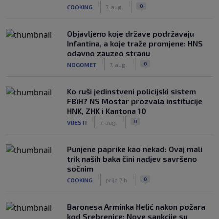
|
|
0
COOKING
7. aug.
Objavljeno koje države podržavaju
Infantina, a koje traže promjene: HNS
odavno zauzeo stranu
|
|
0
NOGOMET
7. aug.
Ko ruši jedinstveni policijski sistem
FBiH? NS Mostar prozvala institucije
HNK, ZHK i Kantona 10
|
|
0
VIJESTI
7. aug.
Punjene paprike kao nekad: Ovaj mali
trik naših baka čini nadjev savršeno
sočnim
|
|
0
COOKING
prije 7 h
Baronesa Arminka Helić nakon požara
kod Srebrenice: Nove sankcije su