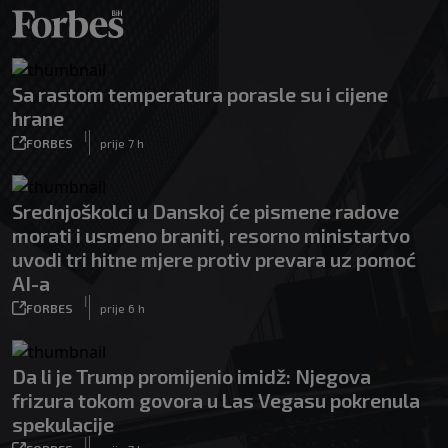
Sa rastom temperatura porasle su i cijene
hrane
|
FORBES
prije 7 h
Srednjoškolci u Danskoj će pismene radove
morati i usmeno braniti, resorno ministartvo
uvodi tri hitne mjere protiv prevara uz pomoć
AI-a
|
FORBES
prije 6 h
Da li je Trump promijenio imidž: Njegova
frizura tokom govora u Las Vegasu pokrenula
spekulacije
|