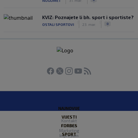
NOGOMET
31. mar.
KVIZ: Poznajete li bh. sport i sportiste?
|
|
0
OSTALI SPORTOVI
23. mar.
NAJNOVIJE
VIJESTI
Kontakt
FORBES
O nama
Marketing
SPORT
Impresum