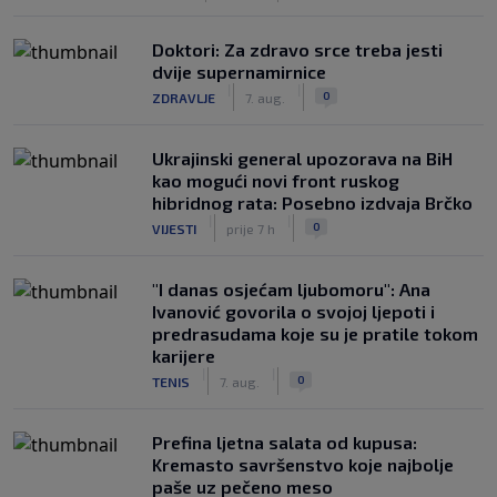
Doktori: Za zdravo srce treba jesti
dvije supernamirnice
|
|
0
ZDRAVLJE
7. aug.
Ukrajinski general upozorava na BiH
kao mogući novi front ruskog
hibridnog rata: Posebno izdvaja Brčko
|
|
0
VIJESTI
prije 7 h
"I danas osjećam ljubomoru": Ana
Ivanović govorila o svojoj ljepoti i
predrasudama koje su je pratile tokom
karijere
|
|
0
TENIS
7. aug.
Prefina ljetna salata od kupusa:
Kremasto savršenstvo koje najbolje
paše uz pečeno meso