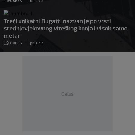
FORBES
prije 7 h
Treći unikatni Bugatti nazvan je po vrsti
srednjovjekovnog viteškog konja i visok samo
metar
|
FORBES
prije 6 h
Oglas