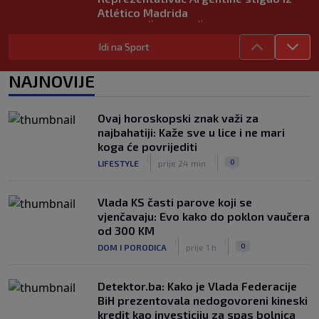
Atlético Madrida
|
|
0
NOGOMET
prije 1 h
Idi na Sport
Gasol savjetovao Wembanyamu:
Najopasniji je u reketu, ali mora
NAJNOVIJE
dodatno ojačati
|
|
0
KOŠARKA
prije 1 h
Ovaj horoskopski znak važi za
Solidan debi Alajbegovića u porazu
najbahatiji: Kaže sve u lice i ne mari
Juventusa od Intera, Zmaj učestvovao
koga će povrijediti
u akciji za gol "Stare Dame"
|
|
|
|
0
LIFESTYLE
prije 24 min
0
NOGOMET
prije 2 h
Vlada KS časti parove koji se
vjenčavaju: Evo kako do poklon vaučera
od 300 KM
|
|
0
DOM I PORODICA
prije 1 h
Detektor.ba: Kako je Vlada Federacije
BiH prezentovala nedogovoreni kineski
kredit kao investiciju za spas bolnica