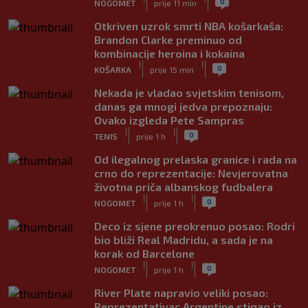
0
NOGOMET
prije 11 min
Otkriven uzrok smrti NBA košarkaša:
Brandon Clarke preminuo od
kombinacije heroina i kokaina
|
|
0
KOŠARKA
prije 15 min
Nekada je vladao svjetskim tenisom,
danas ga mnogi jedva prepoznaju:
Ovako izgleda Pete Sampras
|
|
0
TENIS
prije 1 h
Od ilegalnog prelaska granice i rada na
crno do reprezentacije: Nevjerovatna
životna priča albanskog fudbalera
|
|
0
NOGOMET
prije 1 h
Deco iz sjene preokrenuo posao: Rodri
bio bliži Real Madridu, a sada je na
korak od Barcelone
|
|
0
NOGOMET
prije 1 h
River Plate napravio veliki posao:
Reprezentativac Argentine stigao iz