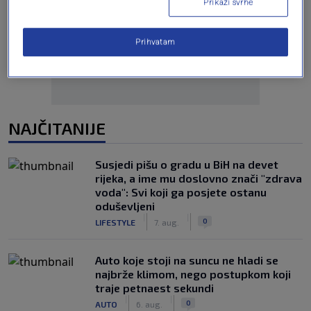
Prikaži svrhe
Oglas
Prihvatam
NAJČITANIJE
Susjedi pišu o gradu u BiH na devet
rijeka, a ime mu doslovno znači "zdrava
voda": Svi koji ga posjete ostanu
oduševljeni
|
|
0
LIFESTYLE
7. aug.
Auto koje stoji na suncu ne hladi se
najbrže klimom, nego postupkom koji
traje petnaest sekundi
|
|
0
AUTO
6. aug.