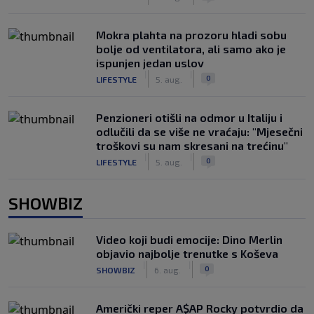
Mokra plahta na prozoru hladi sobu
bolje od ventilatora, ali samo ako je
ispunjen jedan uslov
|
|
0
LIFESTYLE
5. aug.
Penzioneri otišli na odmor u Italiju i
odlučili da se više ne vraćaju: "Mjesečni
troškovi su nam skresani na trećinu"
|
|
0
LIFESTYLE
5. aug.
SHOWBIZ
Video koji budi emocije: Dino Merlin
objavio najbolje trenutke s Koševa
|
|
0
SHOWBIZ
6. aug.
Američki reper A$AP Rocky potvrdio da