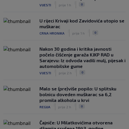
|
|
0
VIJESTI
prije 1 h
U rijeci Krivaji kod Zavidovića utopio se
muškarac
|
|
0
CRNA HRONIKA
prije 1 h
Nakon 30 godina i kritika javnosti
počelo čišćenje garaža KJKP RAD u
Sarajevu: Iz odvoda vadili mulj, pijesak i
automobilske gume
|
|
0
VIJESTI
prije 2 h
Malo se (pre)više popilo: U splitsku
bolnicu doveden muškarac sa 6,2
promila alkohola u krvi
|
|
0
REGIJA
prije 2 h
Čajniče: U Milatkovićima otvorena
džamija srušena 1943. godine