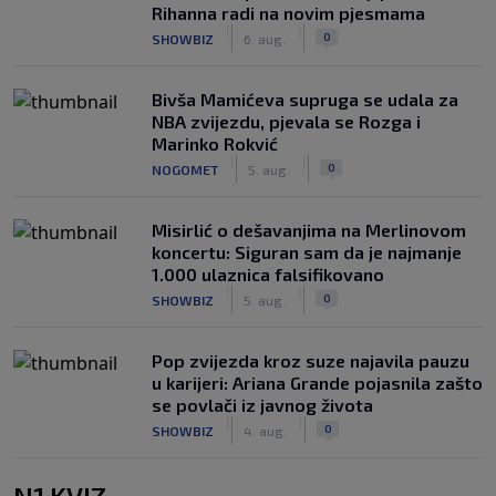
Rihanna radi na novim pjesmama
|
|
0
SHOWBIZ
6. aug.
Bivša Mamićeva supruga se udala za
NBA zvijezdu, pjevala se Rozga i
Marinko Rokvić
|
|
0
NOGOMET
5. aug.
Misirlić o dešavanjima na Merlinovom
koncertu: Siguran sam da je najmanje
1.000 ulaznica falsifikovano
|
|
0
SHOWBIZ
5. aug.
Pop zvijezda kroz suze najavila pauzu
u karijeri: Ariana Grande pojasnila zašto
se povlači iz javnog života
|
|
0
SHOWBIZ
4. aug.
N1 KVIZ