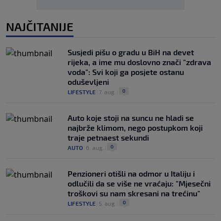
NAJČITANIJE
Susjedi pišu o gradu u BiH na devet
rijeka, a ime mu doslovno znači "zdrava
voda": Svi koji ga posjete ostanu
oduševljeni
0
LIFESTYLE
|
7. aug.
|
Auto koje stoji na suncu ne hladi se
najbrže klimom, nego postupkom koji
traje petnaest sekundi
0
AUTO
|
6. aug.
|
Penzioneri otišli na odmor u Italiju i
odlučili da se više ne vraćaju: "Mjesečni
troškovi su nam skresani na trećinu"
0
LIFESTYLE
|
5. aug.
|