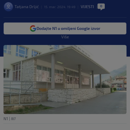
0
Tatjana Drljić
VIJESTI
|
15. mar. 2024. 19:49
|
|
Dodajte N1 u omiljeni Google izvor
Više
N1
|
N1