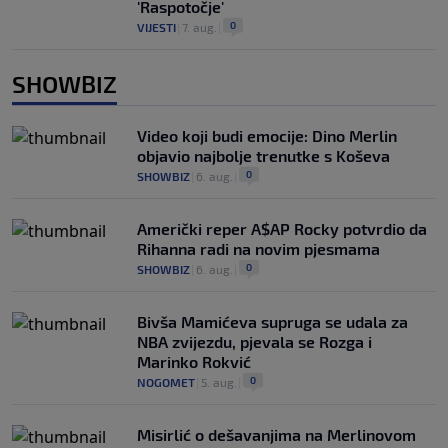
'Raspotočje'
0
VIJESTI
|
7. aug.
|
SHOWBIZ
Video koji budi emocije: Dino Merlin
objavio najbolje trenutke s Koševa
0
SHOWBIZ
|
6. aug.
|
Američki reper A$AP Rocky potvrdio da
Rihanna radi na novim pjesmama
0
SHOWBIZ
|
6. aug.
|
Bivša Mamićeva supruga se udala za
NBA zvijezdu, pjevala se Rozga i
Marinko Rokvić
0
NOGOMET
|
5. aug.
|
Misirlić o dešavanjima na Merlinovom