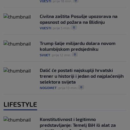
0
VIJESTI
|
prije 18 min
|
Civilna zaštita Posušje upozorava na
opasnost od požara na Blidinju
0
VIJESTI
|
prije 5 min
|
Trump šalje milijardu dolara novom
kolumbijskom predsjedniku
0
SVIJET
|
prije 12 min
|
Dalić će postati najskuplji hrvatski
trener u historiji i jedan od najplaćenijih
selektora svijeta
0
NOGOMET
|
prije 13 min
|
LIFESTYLE
Konstitutivnost i legitimno
predstavljanje: Temelj BiH ili alat za