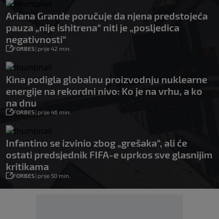
Ariana Grande poručuje da njena predstojeća
pauza „nije ishitrena“ niti je „posljedica
negativnosti“
FORBES
|
prije 42 min.
Kina podigla globalnu proizvodnju nuklearne
energije na rekordni nivo: Ko je na vrhu, a ko
na dnu
FORBES
|
prije 46 min.
Infantino se izvinio zbog „grešaka“, ali će
ostati predsjednik FIFA-e uprkos sve glasnijim
kritikama
FORBES
|
prije 50 min.