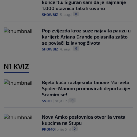
koncertu: Siguran sam da je najmanje
1.000 ulaznica falsifikovano
0
SHOWBIZ
|
5. aug.
|
Pop zvijezda kroz suze najavila pauzu u
karijeri: Ariana Grande pojasnila zašto
se povlači iz javnog života
0
SHOWBIZ
|
4. aug.
|
N1 KVIZ
Bijela kuća razbjesnila fanove Marvela,
Spider-Manom promovirali deportacije:
Sramim se!
0
SVIJET
|
prije 1 h
|
Nova Amko poslovnica otvorila vrata
kupcima na Stupu
0
PROMO
|
prije 5 h
|