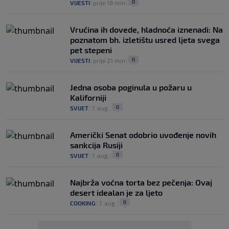
0
VIJESTI
|
prije 18 min
|
Vrućina ih dovede, hladnoća iznenadi: Na
poznatom bh. izletištu usred ljeta svega
pet stepeni
0
VIJESTI
|
prije 21 min
|
Jedna osoba poginula u požaru u
Kaliforniji
0
SVIJET
|
7. aug.
|
Američki Senat odobrio uvođenje novih
sankcija Rusiji
0
SVIJET
|
7. aug.
|
Najbrža voćna torta bez pečenja: Ovaj
desert idealan je za ljeto
0
COOKING
|
7. aug.
|