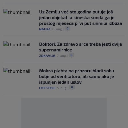
Uz Zemlju već sto godina putuje još
jedan objekat, a kineska sonda ga je
prošlog mjeseca prvi put snimila izbliza
0
NAUKA
|
6. aug.
|
Doktori: Za zdravo srce treba jesti dvije
supernamirnice
0
ZDRAVLJE
|
7. aug.
|
Mokra plahta na prozoru hladi sobu
bolje od ventilatora, ali samo ako je
ispunjen jedan uslov
0
LIFESTYLE
|
5. aug.
|