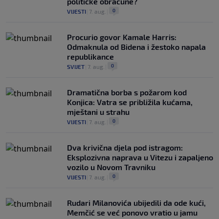
političke obračune?
0
VIJESTI
|
7. aug.
|
Procurio govor Kamale Harris:
Odmaknula od Bidena i žestoko napala
republikance
0
SVIJET
|
7. aug.
|
Dramatična borba s požarom kod
Konjica: Vatra se približila kućama,
mještani u strahu
0
VIJESTI
|
7. aug.
|
Dva krivična djela pod istragom:
Eksplozivna naprava u Vitezu i zapaljeno
vozilo u Novom Travniku
0
VIJESTI
|
7. aug.
|
Rudari Milanovića ubijedili da ode kući,
Memčić se već ponovo vratio u jamu