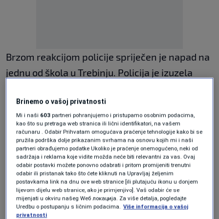
Brzom reakcijom policije spriječen je napad na
jednu od škola u Trebinju. Policija je izuzela
dokaze, a postojala je šema koju je objavio na
Brinemo o vašoj privatnosti
TikToku. Nezvanično, objavio je detaljan nacrt i
Mi i naši
603
partneri pohranjujemo i pristupamo osobnim podacima,
satnicu napada. Planirao je da ubije 12, a rani
kao što su pretraga web stranica ili lični identifikatori, na vašem
računaru . Odabir Prihvatam omogućava praćenje tehnologije kako bi se
23 ljudi.
pružila podrška dolje prikazanim svrhama na osnovu kojih mi i naši
partneri obrađujemo podatke Ukoliko je praćenje onemogućeno, neki od
sadržaja i reklama koje vidite možda neće biti relevantni za vas. Ovaj
Iz
policije su naveli da nije bilo realne
odabir postavki možete ponovno odabrati i pritom promijeniti trenutni
odabir ili pristanak tako što ćete kliknuti na Upravljaj željenim
opasnosti
, ali su upozorili roditelje da vode
postavkama link na dnu ove web stranice [ili plutajuću ikonu u donjem
lijevom dijelu web stranice, ako je primjenjivo]. Vaš odabir će se
računa o pristupu maloljetne djece društvenim
mijenjati u okviru našeg Wеб локација. Za više detalja, pogledajte
Uredbu o postupanju s ličnim podacima.
Više informacija o vašoj
mrežama.
privatnosti