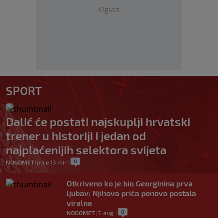
Oglas
SPORT
Dalić će postati najskuplji hrvatski
trener u historiji i jedan od
najplaćenijih selektora svijeta
0
NOGOMET
|
prije 13 min
|
Otkriveno ko je bio Georginina prva
ljubav: Njihova priča ponovo postala
viralna
0
NOGOMET
|
7. aug.
|