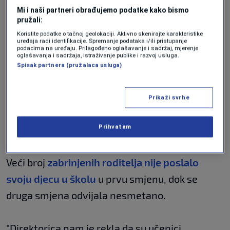
Mi i naši partneri obrađujemo podatke kako bismo
Policiju alarmirao
pružali:
državljanin BiH iz Holandije
Koristite podatke o tačnoj geolokaciji. Aktivno skenirajte karakteristike
uređaja radi identifikacije. Spremanje podataka i/ili pristupanje
podacima na uređaju. Prilagođeno oglašavanje i sadržaj, mjerenje
oglašavanja i sadržaja, istraživanje publike i razvoj usluga.
Spisak partnera (pružalaca usluga)
Policiju je alarmirao državljanin BiH iz
Holandije koji je vidio
plan napada na TikToku.
Prikaži svrhe
Pored skice s detaljima napada, stajao je
Prihvatam
današnji datum.
Veći broj
zabrinjenih roditelja nije poslalo
svoju djecu u školu
u prvu smjenu, dok se
druga smjena odvijala nesmetano.
"Direktorica nam je rekla da su učenici