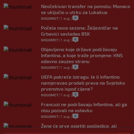
Neočekivan transfer na pomolu: Monaco
se uključio u utrku za Lukakua
0
NOGOMET
|
7. aug.
|
Počela nova sezona: Željezničar na
Grbavici savladao BSK
0
NOGOMET
|
7. aug.
|
Objavljeno koje države podržavaju
Infantina, a koje traže promjene: HNS
odavno zauzeo stranu
0
NOGOMET
|
7. aug.
|
UEFA pokreće istragu: Je li Infantino
namjeravao prodati prava na Svjetsko
prvenstvo ispod cijene?
0
NOGOMET
|
7. aug.
|
Francuzi ne podržavaju Infantina, ali ga
nisu pozvali na ostavku
0
NOGOMET
|
7. aug.
|
Žene će prve osjetiti posljedice, ali
poručuju: Ako treba, neka bude bojkot