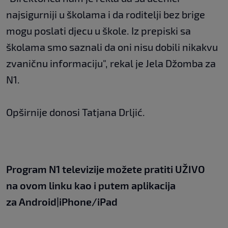
najsigurniji u školama i da roditelji bez brige
mogu poslati djecu u škole. Iz prepiski sa
školama smo saznali da oni nisu dobili nikakvu
zvaničnu informaciju", rekal je Jela Džomba za
N1.
Opširnije donosi Tatjana Drljić.
Program N1 televizije možete pratiti UŽIVO
na
ovom linku
kao i putem aplikacija
za
An
droid
|
iPhone/iPad