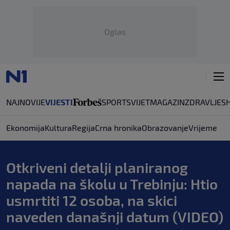
Oglas
NAJNOVIJE
VIJESTI
SPORT
SVIJET
MAGAZIN
ZDRAVLJE
S
Ekonomija
Kultura
Regija
Crna hronika
Obrazovanje
Vrijeme
Otkriveni detalji planiranog
napada na školu u Trebinju: Htio
usmrtiti 12 osoba, na skici
naveden današnji datum (VIDEO)