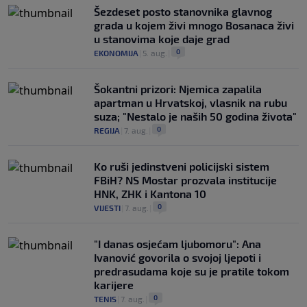
Šezdeset posto stanovnika glavnog
grada u kojem živi mnogo Bosanaca živi
u stanovima koje daje grad
0
EKONOMIJA
|
5. aug.
|
Šokantni prizori: Njemica zapalila
apartman u Hrvatskoj, vlasnik na rubu
suza; "Nestalo je naših 50 godina života"
0
REGIJA
|
7. aug.
|
Ko ruši jedinstveni policijski sistem
FBiH? NS Mostar prozvala institucije
HNK, ZHK i Kantona 10
0
VIJESTI
|
7. aug.
|
"I danas osjećam ljubomoru": Ana
Ivanović govorila o svojoj ljepoti i
predrasudama koje su je pratile tokom
karijere
0
TENIS
|
7. aug.
|