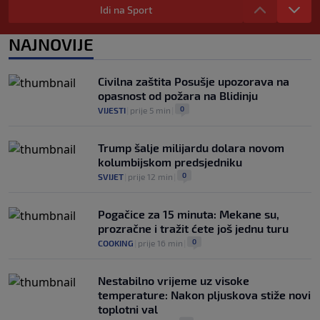
Idi na Sport
0
NOGOMET
|
7. aug.
|
Zvanično: Samed Baždar ima novi klub,
NAJNOVIJE
zadužio broj sa velikom "težinom"
0
NOGOMET
|
7. aug.
|
Civilna zaštita Posušje upozorava na
opasnost od požara na Blidinju
0
VIJESTI
|
prije 5 min
|
Trump šalje milijardu dolara novom
kolumbijskom predsjedniku
0
SVIJET
|
prije 12 min
|
Pogačice za 15 minuta: Mekane su,
prozračne i tražit ćete još jednu turu
0
COOKING
|
prije 16 min
|
Nestabilno vrijeme uz visoke
temperature: Nakon pljuskova stiže novi
toplotni val