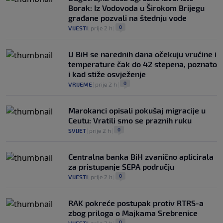
Borak: Iz Vodovoda u Širokom Brijegu
građane pozvali na štednju vode
0
VIJESTI
|
prije 2 h
|
U BiH se narednih dana očekuju vrućine i
temperature čak do 42 stepena, poznato
i kad stiže osvježenje
0
VRIJEME
|
prije 2 h
|
Marokanci opisali pokušaj migracije u
Ceutu: Vratili smo se praznih ruku
0
SVIJET
|
prije 2 h
|
Centralna banka BiH zvanično aplicirala
za pristupanje SEPA području
0
VIJESTI
|
prije 2 h
|
RAK pokreće postupak protiv RTRS-a
zbog priloga o Majkama Srebrenice
0