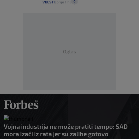
0
VIJESTI
|
prije 1 h
|
Oglas
Vojna industrija ne može pratiti tempo: SAD
mora izaći iz rata jer su zalihe gotovo