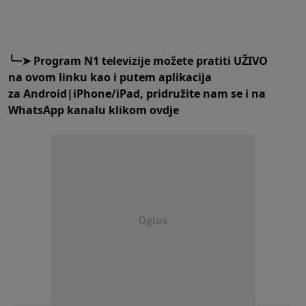
╰┈➤
Program N1 televizije možete pratiti UŽIVO
na
ovom linku
kao i putem aplikacija
za
An
droid
|
iPhone/iPad,
pridružite nam se i na
WhatsApp kanalu klikom
ovdje
Oglas