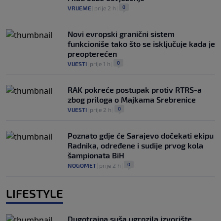
0
VRIJEME
|
prije 2 h
|
Novi evropski granični sistem
funkcioniše tako što se isključuje kada je
preopterećen
0
VIJESTI
|
prije 1 h
|
RAK pokreće postupak protiv RTRS-a
zbog priloga o Majkama Srebrenice
0
VIJESTI
|
prije 2 h
|
Poznato gdje će Sarajevo dočekati ekipu
Radnika, određene i sudije prvog kola
šampionata BiH
0
NOGOMET
|
prije 2 h
|
LIFESTYLE
Dugotrajna suša ugrozila izvorište