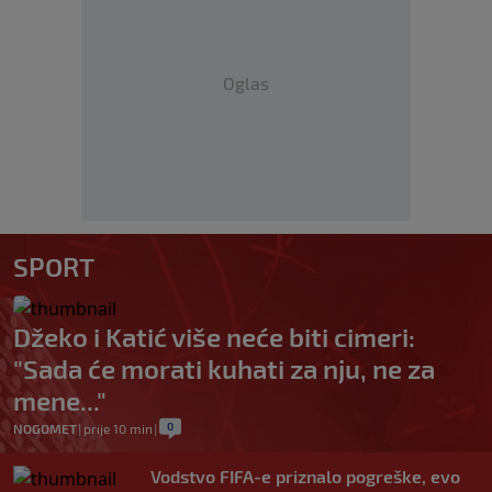
Oglas
SPORT
Džeko i Katić više neće biti cimeri:
"Sada će morati kuhati za nju, ne za
mene..."
0
NOGOMET
|
prije 10 min
|
Vodstvo FIFA-e priznalo pogreške, evo