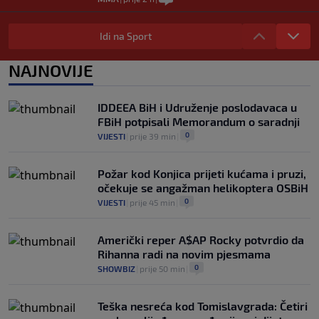
Novi detalji slučaja Dončić: Slovenski
mediji tvrde da bivša zaručnica nije
Idi na Sport
povukla tužbu bez razloga
0
KOŠARKA
|
prije 2 h
|
NAJNOVIJE
Mario Hezonja se oprostio od Reala:
"Odlazim iz svog doma, ali vas nikada
IDDEEA BiH i Udruženje poslodavaca u
neću zaboraviti"
FBiH potpisali Memorandum o saradnji
0
KOŠARKA
|
prije 2 h
|
0
VIJESTI
|
prije 39 min
|
Požar kod Konjica prijeti kućama i pruzi,
očekuje se angažman helikoptera OSBiH
0
VIJESTI
|
prije 45 min
|
Američki reper A$AP Rocky potvrdio da
Rihanna radi na novim pjesmama
0
SHOWBIZ
|
prije 50 min
|
Teška nesreća kod Tomislavgrada: Četiri