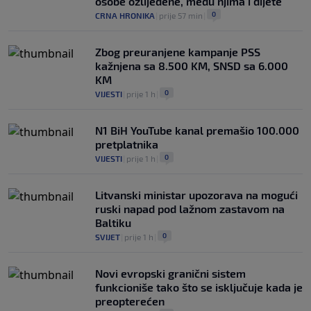
osobe ozlijeđene, među njima i dijete
0
CRNA HRONIKA
|
prije 57 min
|
Zbog preuranjene kampanje PSS
kažnjena sa 8.500 KM, SNSD sa 6.000
KM
0
VIJESTI
|
prije 1 h
|
N1 BiH YouTube kanal premašio 100.000
pretplatnika
0
VIJESTI
|
prije 1 h
|
Litvanski ministar upozorava na mogući
ruski napad pod lažnom zastavom na
Baltiku
0
SVIJET
|
prije 1 h
|
Novi evropski granični sistem
funkcioniše tako što se isključuje kada je
preopterećen