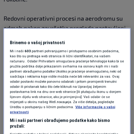
Redovni operativni procesi na aerodromu su
odmah nakon završetka pregleda nastavljeni,
a aktivnosti u Terminalu B su ponovo
Brinemo o vašoj privatnosti
uspostavljene.
Mi i naši
603
partneri pohranjujemo i pristupamo osobnim podacima,
kao što su pretraga web stranica ili lični identifikatori, na vašem
računaru . Odabir Prihvatam omogućava praćenje tehnologije kako bi se
"Osoblje Međunarodnog aerodroma Sarajevo
pružila podrška dolje prikazanim svrhama na osnovu kojih mi i naši
partneri obrađujemo podatke Ukoliko je praćenje onemogućeno, neki od
zahvaljuje se putnicima i ostalim korisnicima
sadržaja i reklama koje vidite možda neće biti relevantni za vas. Ovaj
odabir postavki možete ponovno odabrati i pritom promijeniti trenutni
usluga na razumijevanju i saradnji tokom
odabir ili pristanak tako što ćete kliknuti na Upravljaj željenim
postavkama link na dnu ove web stranice [ili plutajuću ikonu u donjem
primjene sigurnosnih procedura koje su
lijevom dijelu web stranice, ako je primjenjivo]. Vaš odabir će se
mijenjati u okviru našeg Wеб локација. Za više detalja, pogledajte
prioritet u cilju osiguranja maksimalne
Uredbu o postupanju s ličnim podacima.
Više informacija o vašoj
privatnosti
sigurnosti svih prisutnih"
, poručili su sa ovog
Mi i naši partneri obrađujemo podatke kako bismo
aerodroma.
pružali: