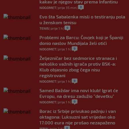
kakav je njegov stav prema Infantinu
0
NOGOMET
|
prije 35 min
|
Evo šta Sabalenka misli o testiranju pola
u ženskom tenisu
0
TENIS
|
prije 1 h
|
Problemi za Barcu: Čovjek koji je Španiji
donio naslov Mundijala želi otići
0
NOGOMET
|
prije 1 h
|
Željezničar bez sedmorice stranaca i
nekoliko važnih igrača protiv BSK-a:
Klub objasnio zbog čega nisu
registrovani
0
NOGOMET
|
prije 1 h
|
Samed Baždar ima novi klub! Igrat će
Evropu, na dresu zadužio "devetku"
0
NOGOMET
|
prije 1 h
|
Borac iz Srbije privukao pažnju i van
oktagona: Luksuzni sat vrijedan oko
17.000 eura nije prošao nezapaženo
0
MMA
|
prije 2 h
|