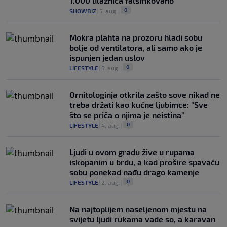
1.000 ulaznica falsifikovano
0
SHOWBIZ
|
5. aug.
|
Mokra plahta na prozoru hladi sobu
bolje od ventilatora, ali samo ako je
ispunjen jedan uslov
0
LIFESTYLE
|
5. aug.
|
Ornitologinja otkrila zašto sove nikad ne
treba držati kao kućne ljubimce: "Sve
što se priča o njima je neistina"
0
LIFESTYLE
|
4. aug.
|
Ljudi u ovom gradu žive u rupama
iskopanim u brdu, a kad prošire spavaću
sobu ponekad nađu drago kamenje
0
LIFESTYLE
|
2. aug.
|
Na najtoplijem naseljenom mjestu na
svijetu ljudi rukama vade so, a karavan