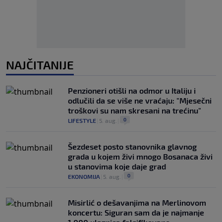
NAJČITANIJE
Penzioneri otišli na odmor u Italiju i
odlučili da se više ne vraćaju: "Mjesečni
troškovi su nam skresani na trećinu"
0
LIFESTYLE
|
5. aug.
|
Šezdeset posto stanovnika glavnog
grada u kojem živi mnogo Bosanaca živi
u stanovima koje daje grad
0
EKONOMIJA
|
5. aug.
|
Misirlić o dešavanjima na Merlinovom
koncertu: Siguran sam da je najmanje