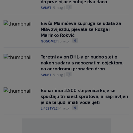
do prve pijace putuje dva dana
0
SVIJET
|
5. aug.
|
Bivša Mamićeva supruga se udala za
NBA zvijezdu, pjevala se Rozga i
Marinko Rokvić
0
NOGOMET
|
5. aug.
|
Teretni avion DHL-a prinudno sletio
nakon sudara s nepoznatim objektom,
na aerodromu pronađen dron
0
SVIJET
|
5. aug.
|
Bunar imа 3.500 stepenica koje se
spuštaju trinaest spratova, a napravljen
je da bi ljudi imali vode ljeti
0
LIFESTYLE
|
4. aug.
|