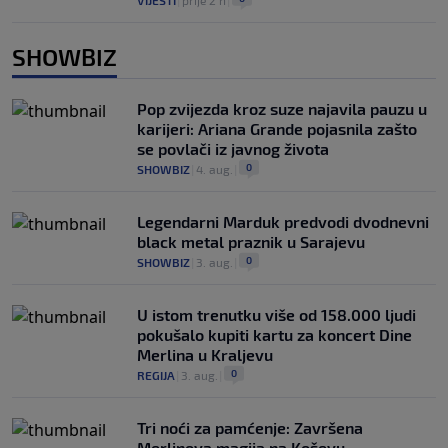
VIJESTI
|
prije 2 h
|
SHOWBIZ
Pop zvijezda kroz suze najavila pauzu u
karijeri: Ariana Grande pojasnila zašto
se povlači iz javnog života
0
SHOWBIZ
|
4. aug.
|
Legendarni Marduk predvodi dvodnevni
black metal praznik u Sarajevu
0
SHOWBIZ
|
3. aug.
|
U istom trenutku više od 158.000 ljudi
pokušalo kupiti kartu za koncert Dine
Merlina u Kraljevu
0
REGIJA
|
3. aug.
|
Tri noći za pamćenje: Završena
Merlinova magija na Koševu