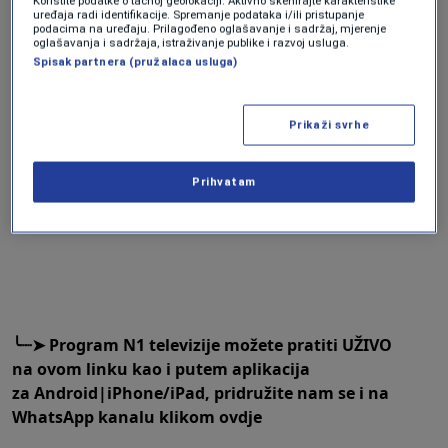
Koristite podatke o tačnoj geolokaciji. Aktivno skenirajte karakteristike
uređaja radi identifikacije. Spremanje podataka i/ili pristupanje
podacima na uređaju. Prilagođeno oglašavanje i sadržaj, mjerenje
oglašavanja i sadržaja, istraživanje publike i razvoj usluga.
Spisak partnera (pružalaca usluga)
╰┈➤
Program N1 televizije možete pratiti UŽIVO
Prikaži svrhe
na
ovom linku
kao i putem aplikacija
za
An
droid
|
iPhone/iPad,
pridružite nam se i na
WhatsApp kanalu klikom
ovdje
Prihvatam
╰┈➤
Program N1 televizije možete pratiti UŽIVO
na
ovom linku
kao i putem aplikacija
za
An
droid
|
iPhone/iPad,
pridružite nam se i na
WhatsApp kanalu klikom
ovdje