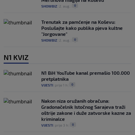
0
SHOWBIZ
|
2. aug.
|
Trenutak za pamćenje na Koševu:
Poslušajte kako publika pjeva kultne
"Jorgovane"
0
SHOWBIZ
|
2. aug.
|
N1 KVIZ
N1 BiH YouTube kanal premašio 100.000
pretplatnika
0
VIJESTI
|
prije 1 h
|
Nakon niza oružanih obračuna:
Gradonačelnik Istočnog Sarajeva traži
oštrije zakone i duže zatvorske kazne za
kriminalce
0
VIJESTI
|
prije 3 h
|