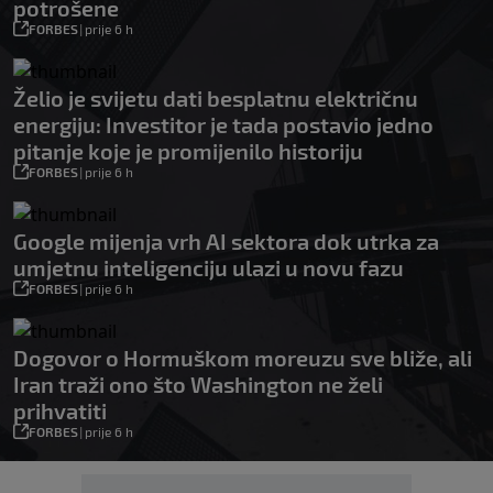
potrošene
FORBES
|
prije 6 h
Želio je svijetu dati besplatnu električnu
energiju: Investitor je tada postavio jedno
pitanje koje je promijenilo historiju
FORBES
|
prije 6 h
Google mijenja vrh AI sektora dok utrka za
umjetnu inteligenciju ulazi u novu fazu
FORBES
|
prije 6 h
Dogovor o Hormuškom moreuzu sve bliže, ali
Iran traži ono što Washington ne želi
prihvatiti
FORBES
|
prije 6 h