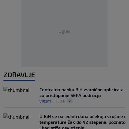
Oglas
ZDRAVLJE
Centralna banka BiH zvanično aplicirala
za pristupanje SEPA području
0
VIJESTI
|
prije 2 h
|
U BiH se narednih dana očekuju vrućine i
temperature čak do 42 stepena, poznato
i kad stiže osvježenje