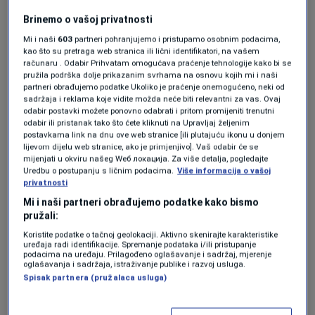
treba pominjati”.
Brinemo o vašoj privatnosti
Mi i naši
603
partneri pohranjujemo i pristupamo osobnim podacima,
Na današnjem glavnom preteresu
tužiteljica
kao što su pretraga web stranica ili lični identifikatori, na vašem
računaru . Odabir Prihvatam omogućava praćenje tehnologije kako bi se
Suada Pašić je ponovila detalje optužnice,
pružila podrška dolje prikazanim svrhama na osnovu kojih mi i naši
partneri obrađujemo podatke Ukoliko je praćenje onemogućeno, neki od
navodeći da za sve postoji i dokazni
sadržaja i reklama koje vidite možda neće biti relevantni za vas. Ovaj
odabir postavki možete ponovno odabrati i pritom promijeniti trenutni
videomaterijal, kao i izjave uznemirenih
odabir ili pristanak tako što ćete kliknuti na Upravljaj željenim
postavkama link na dnu ove web stranice [ili plutajuću ikonu u donjem
svjedoka, a da je optuženi bio svjestan da
lijevom dijelu web stranice, ako je primjenjivo]. Vaš odabir će se
mijenjati u okviru našeg Wеб локација. Za više detalja, pogledajte
izgovorenim riječima može proizvesti
Uredbu o postupanju s ličnim podacima.
Više informacija o vašoj
privatnosti
nacionalni razdor, te uznemirenje dijela
Mi i naši partneri obrađujemo podatke kako bismo
stanovništva.
pružali:
Koristite podatke o tačnoj geolokaciji. Aktivno skenirajte karakteristike
Branilac optuženog, advokat Slobodan
uređaja radi identifikacije. Spremanje podataka i/ili pristupanje
podacima na uređaju. Prilagođeno oglašavanje i sadržaj, mjerenje
oglašavanja i sadržaja, istraživanje publike i razvoj usluga.
Cvijetić
, prigovorom je zatražio prekidanje
Spisak partnera (pružalaca usluga)
postupka, navodeći da "zakonske odredbe na
osnovu kojih se sudi nisu prošle