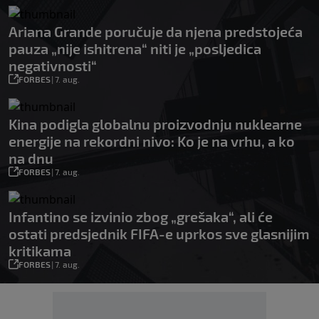
Ariana Grande poručuje da njena predstojeća
pauza „nije ishitrena“ niti je „posljedica
negativnosti“
FORBES
|
7. aug.
Kina podigla globalnu proizvodnju nuklearne
energije na rekordni nivo: Ko je na vrhu, a ko
na dnu
FORBES
|
7. aug.
Infantino se izvinio zbog „grešaka“, ali će
ostati predsjednik FIFA-e uprkos sve glasnijim
kritikama
FORBES
|
7. aug.