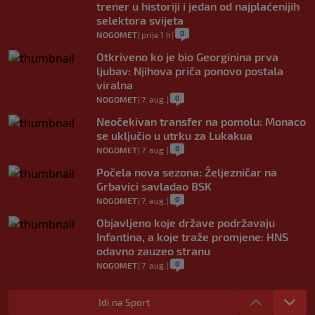
trener u historiji i jedan od najplaćenijih
selektora svijeta
0
NOGOMET
|
prije 1 h
|
Otkriveno ko je bio Georginina prva
ljubav: Njihova priča ponovo postala
viralna
0
NOGOMET
|
7. aug.
|
Neočekivan transfer na pomolu: Monaco
se uključio u utrku za Lukakua
0
NOGOMET
|
7. aug.
|
Počela nova sezona: Željezničar na
Grbavici savladao BSK
0
NOGOMET
|
7. aug.
|
Objavljeno koje države podržavaju
Infantina, a koje traže promjene: HNS
odavno zauzeo stranu
0
NOGOMET
|
7. aug.
|
UEFA pokreće istragu: Je li Infantino
namjeravao prodati prava na Svjetsko
Idi na Sport