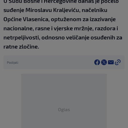
U Sudu Bosne i Hercegovine danas je počelo
suđenje Miroslavu Kraljeviću, načelniku
Općine Vlasenica, optuženom za izazivanje
nacionalne, rasne i vjerske mržnje, razdora i
netrpeljivosti, odnosno veličanje osuđenih za
ratne zločine.
Podijeli
Oglas