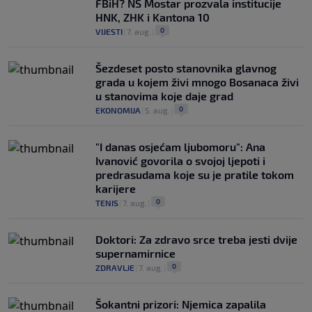
FBiH? NS Mostar prozvala institucije
HNK, ZHK i Kantona 10
0
VIJESTI
|
7. aug.
|
Šezdeset posto stanovnika glavnog
grada u kojem živi mnogo Bosanaca živi
u stanovima koje daje grad
0
EKONOMIJA
|
5. aug.
|
"I danas osjećam ljubomoru": Ana
Ivanović govorila o svojoj ljepoti i
predrasudama koje su je pratile tokom
karijere
0
TENIS
|
7. aug.
|
Doktori: Za zdravo srce treba jesti dvije
supernamirnice
0
ZDRAVLJE
|
7. aug.
|
Šokantni prizori: Njemica zapalila