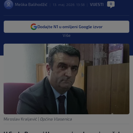
0
Melika Balihodžić
VIJESTI
|
13. maj. 2026. 13:58
|
|
Dodajte N1 u omiljeni Google izvor
Više
Miroslav Kraljević
|
Općina Vlasenica