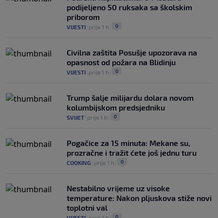
podijeljeno 50 ruksaka sa školskim
priborom
0
VIJESTI
|
prije 1 h
|
Civilna zaštita Posušje upozorava na
opasnost od požara na Blidinju
0
VIJESTI
|
prije 1 h
|
Trump šalje milijardu dolara novom
kolumbijskom predsjedniku
0
SVIJET
|
prije 1 h
|
Pogačice za 15 minuta: Mekane su,
prozračne i tražit ćete još jednu turu
0
COOKING
|
prije 1 h
|
Nestabilno vrijeme uz visoke
temperature: Nakon pljuskova stiže novi
toplotni val
0
VIJESTI
|
prije 1 h
|