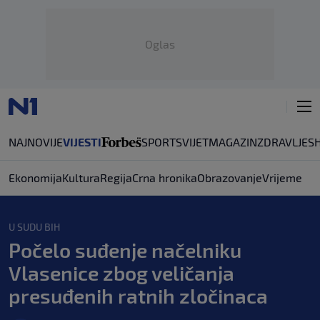
Oglas
NAJNOVIJE
VIJESTI
SPORT
SVIJET
MAGAZIN
ZDRAVLJE
S
Ekonomija
Kultura
Regija
Crna hronika
Obrazovanje
Vrijeme
U SUDU BIH
Počelo suđenje načelniku
Vlasenice zbog veličanja
presuđenih ratnih zločinaca