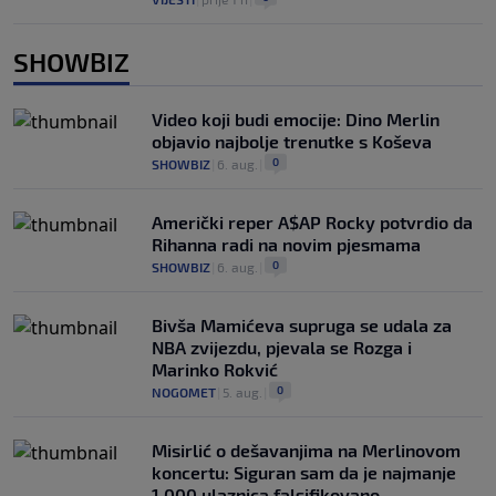
SHOWBIZ
Video koji budi emocije: Dino Merlin
objavio najbolje trenutke s Koševa
0
SHOWBIZ
|
6. aug.
|
Američki reper A$AP Rocky potvrdio da
Rihanna radi na novim pjesmama
0
SHOWBIZ
|
6. aug.
|
Bivša Mamićeva supruga se udala za
NBA zvijezdu, pjevala se Rozga i
Marinko Rokvić
0
NOGOMET
|
5. aug.
|
Misirlić o dešavanjima na Merlinovom
koncertu: Siguran sam da je najmanje
1.000 ulaznica falsifikovano