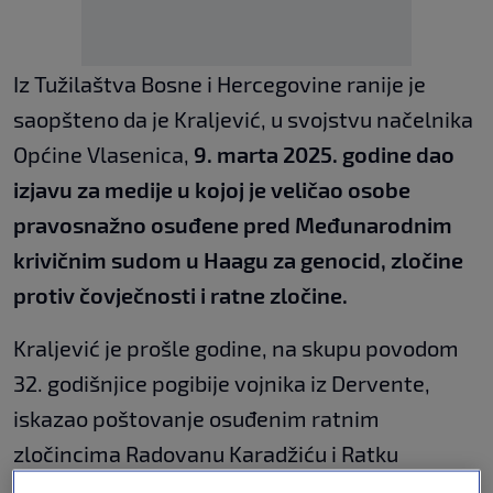
Iz Tužilaštva Bosne i Hercegovine ranije je
saopšteno da je Kraljević, u svojstvu načelnika
Općine Vlasenica,
9. marta 2025. godine dao
izjavu za medije u kojoj je veličao osobe
pravosnažno osuđene pred Međunarodnim
krivičnim sudom u Haagu za genocid, zločine
protiv čovječnosti i ratne zločine.
Kraljević je prošle godine, na skupu povodom
32. godišnjice pogibije vojnika iz Dervente,
iskazao poštovanje osuđenim ratnim
zločincima Radovanu Karadžiću i Ratku
Mladiću, navodeći da su to “slavna imena koja