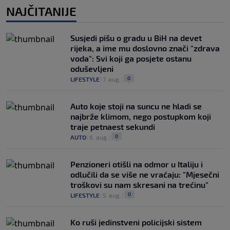
NAJČITANIJE
Susjedi pišu o gradu u BiH na devet
rijeka, a ime mu doslovno znači "zdrava
voda": Svi koji ga posjete ostanu
oduševljeni
0
LIFESTYLE
|
7. aug.
|
Auto koje stoji na suncu ne hladi se
najbrže klimom, nego postupkom koji
traje petnaest sekundi
0
AUTO
|
6. aug.
|
Penzioneri otišli na odmor u Italiju i
odlučili da se više ne vraćaju: "Mjesečni
troškovi su nam skresani na trećinu"
0
LIFESTYLE
|
5. aug.
|
Ko ruši jedinstveni policijski sistem