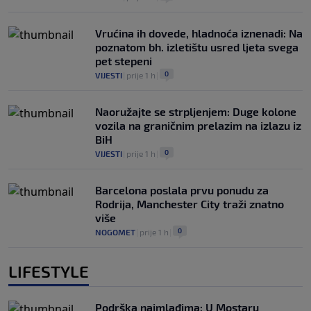
Vrućina ih dovede, hladnoća iznenadi: Na
poznatom bh. izletištu usred ljeta svega
pet stepeni
0
VIJESTI
|
prije 1 h
|
Naoružajte se strpljenjem: Duge kolone
vozila na graničnim prelazim na izlazu iz
BiH
0
VIJESTI
|
prije 1 h
|
Barcelona poslala prvu ponudu za
Rodrija, Manchester City traži znatno
više
0
NOGOMET
|
prije 1 h
|
LIFESTYLE
Podrška najmlađima: U Mostaru