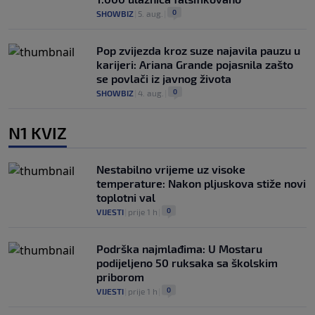
0
SHOWBIZ
|
5. aug.
|
Pop zvijezda kroz suze najavila pauzu u
karijeri: Ariana Grande pojasnila zašto
se povlači iz javnog života
0
SHOWBIZ
|
4. aug.
|
N1 KVIZ
Nestabilno vrijeme uz visoke
temperature: Nakon pljuskova stiže novi
toplotni val
0
VIJESTI
|
prije 1 h
|
Podrška najmlađima: U Mostaru
podijeljeno 50 ruksaka sa školskim
priborom
0
VIJESTI
|
prije 1 h
|