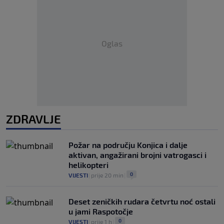
Oglas
ZDRAVLJE
Požar na području Konjica i dalje
aktivan, angažirani brojni vatrogasci i
helikopteri
0
VIJESTI
|
prije 20 min
|
Deset zeničkih rudara četvrtu noć ostali
u jami Raspotočje
0
VIJESTI
|
prije 1 h
|