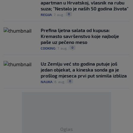
apartman u Hrvatskoj, vlasnik na rubu
suza; "Nestalo je naših 50 godina života"
0
REGIJA
|
7. aug.
|
Prefina ljetna salata od kupusa:
Kremasto savršenstvo koje najbolje
paše uz pečeno meso
0
COOKING
|
7. aug.
|
Uz Zemlju već sto godina putuje još
jedan objekat, a kineska sonda ga je
prošlog mjeseca prvi put snimila izbliza
0
NAUKA
|
6. aug.
|
Oglas