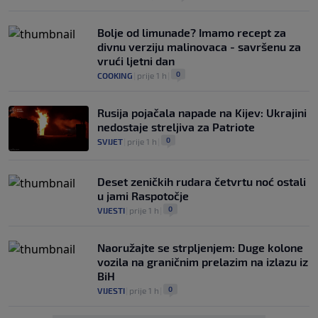
Bolje od limunade? Imamo recept za
divnu verziju malinovaca - savršenu za
vrući ljetni dan
0
COOKING
|
prije 1 h
|
Rusija pojačala napade na Kijev: Ukrajini
nedostaje streljiva za Patriote
0
SVIJET
|
prije 1 h
|
Deset zeničkih rudara četvrtu noć ostali
u jami Raspotočje
0
VIJESTI
|
prije 1 h
|
Naoružajte se strpljenjem: Duge kolone
vozila na graničnim prelazim na izlazu iz
BiH
0
VIJESTI
|
prije 1 h
|