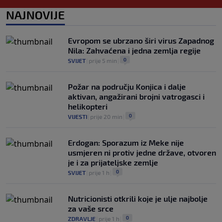
prvenstvo ispod cijene?
0
NOGOMET
|
7. aug.
|
NAJNOVIJE
Francuzi ne podržavaju Infantina, ali ga
nisu pozvali na ostavku
Evropom se ubrzano širi virus Zapadnog
0
NOGOMET
|
7. aug.
|
Nila: Zahvaćena i jedna zemlja regije
0
SVIJET
|
prije 5 min
|
Požar na području Konjica i dalje
aktivan, angažirani brojni vatrogasci i
helikopteri
0
VIJESTI
|
prije 20 min
|
Erdogan: Sporazum iz Meke nije
usmjeren ni protiv jedne države, otvoren
je i za prijateljske zemlje
0
SVIJET
|
prije 1 h
|
Nutricionisti otkrili koje je ulje najbolje
za vaše srce
0
ZDRAVLJE
|
prije 1 h
|