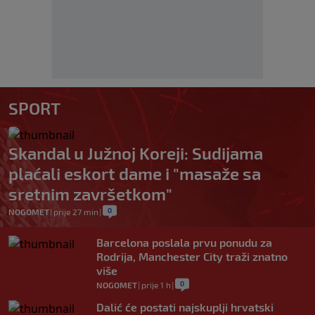
SPORT
Skandal u Južnoj Koreji: Sudijama
plaćali eskort dame i "masaže sa
sretnim završetkom"
0
NOGOMET
|
prije 27 min
|
Barcelona poslala prvu ponudu za
Rodrija, Manchester City traži znatno
više
0
NOGOMET
|
prije 1 h
|
Dalić će postati najskuplji hrvatski