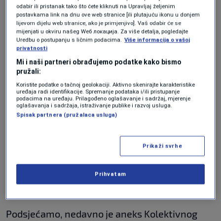
subspecijalistima, kojih u Tuzlanskom kantonu
odabir ili pristanak tako što ćete kliknuti na Upravljaj željenim
postavkama link na dnu ove web stranice [ili plutajuću ikonu u donjem
ima oko 700. Zbog nepovoljnog i
lijevom dijelu web stranice, ako je primjenjivo]. Vaš odabir će se
mijenjati u okviru našeg Wеб локација. Za više detalja, pogledajte
neravnopravnog položaja, kako tvrde,
Uredbu o postupanju s ličnim podacima.
Više informacija o vašoj
privatnosti
stručnjaci odlaze u druge gradove BiH ili u
Mi i naši partneri obrađujemo podatke kako bismo
inostranstvo.
pružali:
Koristite podatke o tačnoj geolokaciji. Aktivno skenirajte karakteristike
uređaja radi identifikacije. Spremanje podataka i/ili pristupanje
“Veliki broj doktora iz TK odlazi u Sarajevo,
podacima na uređaju. Prilagođeno oglašavanje i sadržaj, mjerenje
oglašavanja i sadržaja, istraživanje publike i razvoj usluga.
kao i doktora opšte prakse koji se prijavljuju
Spisak partnera (pružalaca usluga)
na konkurse i odlaze jer imaju bolje uslove.
Isto tako i specijalisti, odnosno
Prikaži svrhe
subspecijalisti, odlaze i u javni i u privatni
sektor”
, ističe Mirsad Šljivić, specijalista
Prihvatam
interne medicine.
Podsjećamo, nedavno je aneks Kolektivnog