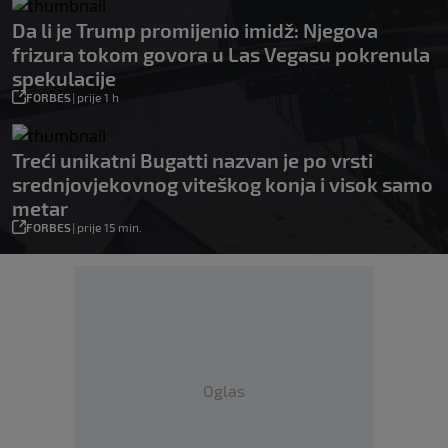
Da li je Trump promijenio imidž: Njegova
frizura tokom govora u Las Vegasu pokrenula
spekulacije
FORBES
|
prije 1 h
Treći unikatni Bugatti nazvan je po vrsti
srednjovjekovnog viteškog konja i visok samo
metar
FORBES
|
prije 15 min.
Oglas