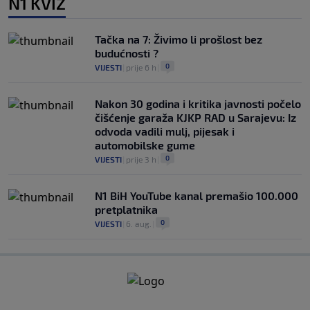
N1 KVIZ
Tačka na 7: Živimo li prošlost bez
budućnosti ?
0
VIJESTI
|
prije 6 h
|
Nakon 30 godina i kritika javnosti počelo
čišćenje garaža KJKP RAD u Sarajevu: Iz
odvoda vadili mulj, pijesak i
automobilske gume
0
VIJESTI
|
prije 3 h
|
N1 BiH YouTube kanal premašio 100.000
pretplatnika
0
VIJESTI
|
6. aug.
|