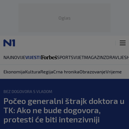
Oglas
NAJNOVIJE
VIJESTI
SPORT
SVIJET
MAGAZIN
ZDRAVLJE
S
Ekonomija
Kultura
Regija
Crna hronika
Obrazovanje
Vrijeme
BEZ DOGOVORA S VLADOM
Počeo generalni štrajk doktora u
TK: Ako ne bude dogovora,
protesti će biti intenzivniji