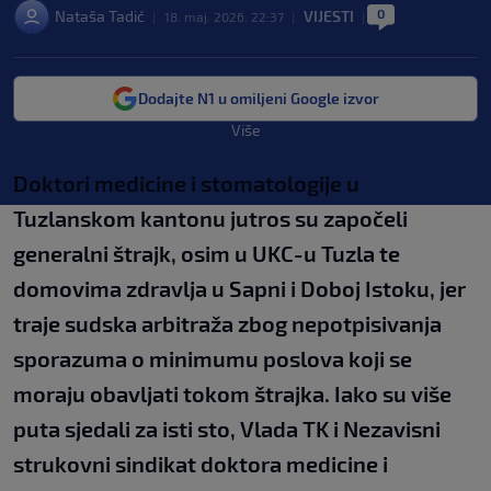
0
Nataša Tadić
VIJESTI
|
18. maj. 2026. 22:37
|
|
Dodajte N1 u omiljeni Google izvor
Više
Doktori medicine i stomatologije u
Tuzlanskom kantonu jutros su započeli
generalni štrajk, osim u UKC-u Tuzla te
domovima zdravlja u Sapni i Doboj Istoku, jer
traje sudska arbitraža zbog nepotpisivanja
sporazuma o minimumu poslova koji se
moraju obavljati tokom štrajka. Iako su više
puta sjedali za isti sto, Vlada TK i Nezavisni
strukovni sindikat doktora medicine i