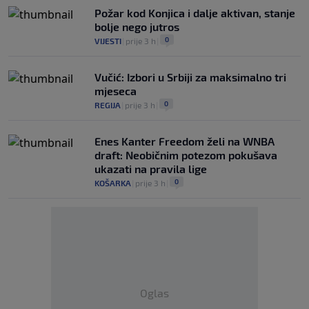
Požar kod Konjica i dalje aktivan, stanje
bolje nego jutros
0
VIJESTI
|
prije 3 h
|
Vučić: Izbori u Srbiji za maksimalno tri
mjeseca
0
REGIJA
|
prije 3 h
|
Enes Kanter Freedom želi na WNBA
draft: Neobičnim potezom pokušava
ukazati na pravila lige
0
KOŠARKA
|
prije 3 h
|
Oglas