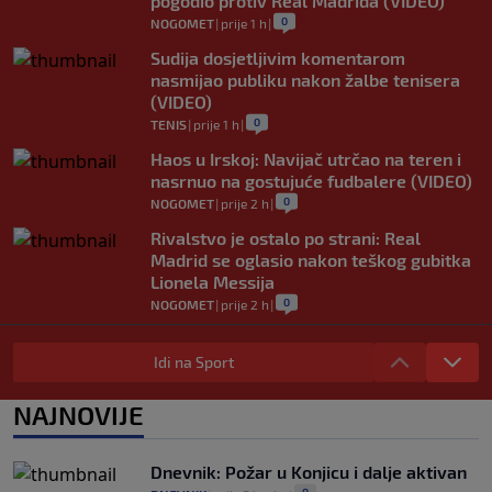
pogodio protiv Real Madrida (VIDEO)
0
NOGOMET
|
prije 1 h
|
Sudija dosjetljivim komentarom
nasmijao publiku nakon žalbe tenisera
(VIDEO)
0
TENIS
|
prije 1 h
|
Haos u Irskoj: Navijač utrčao na teren i
nasrnuo na gostujuće fudbalere (VIDEO)
0
NOGOMET
|
prije 2 h
|
Rivalstvo je ostalo po strani: Real
Madrid se oglasio nakon teškog gubitka
Lionela Messija
0
NOGOMET
|
prije 2 h
|
WNBA igračice odgovorile Kanteru
nakon provokacije: "Nećemo biti politički
Idi na Sport
pijuni"
0
KOŠARKA
|
prije 2 h
|
NAJNOVIJE
Infantino nekada poručivao: "Novac
FIFA-e je vaš novac", danas se suočava s
Dnevnik: Požar u Konjicu i dalje aktivan
najvećom krizom