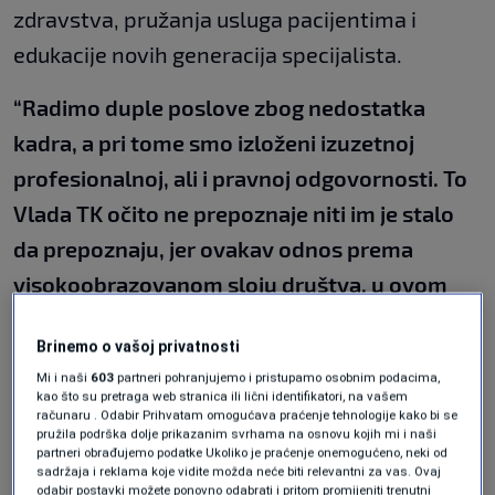
zdravstva, pružanja usluga pacijentima i
edukacije novih generacija specijalista.
“Radimo duple poslove zbog nedostatka
kadra, a pri tome smo izloženi izuzetnoj
profesionalnoj, ali i pravnoj odgovornosti. To
Vlada TK očito ne prepoznaje niti im je stalo
da prepoznaju, jer ovakav odnos prema
visokoobrazovanom sloju društva, u ovom
slučaju doktorima, zaista je neprihvatljiv”
,
Brinemo o vašoj privatnosti
kaže Irfan Malkić, specijalista porodične
Mi i naši
603
partneri pohranjujemo i pristupamo osobnim podacima,
medicine.
kao što su pretraga web stranica ili lični identifikatori, na vašem
računaru . Odabir Prihvatam omogućava praćenje tehnologije kako bi se
pružila podrška dolje prikazanim svrhama na osnovu kojih mi i naši
Zbog toga doktori insistiraju da budu uvaženi i
partneri obrađujemo podatke Ukoliko je praćenje onemogućeno, neki od
sadržaja i reklama koje vidite možda neće biti relevantni za vas. Ovaj
da se povećaju koeficijenti specijalistima i
odabir postavki možete ponovno odabrati i pritom promijeniti trenutni