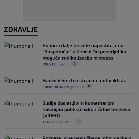
ZDRAVLJE
Rudari i dalje ne žele napustiti jamu
"Raspotočje" u Zenici: Od ponedjeljka
moguća radikalizacija protesta
0
VIJESTI
|
prije 1 h
|
Hadžići: Smrtno stradao motociklista
0
CRNA HRONIKA
|
prije 1 h
|
Sudija dosjetljivim komentarom
nasmijao publiku nakon žalbe tenisera
(VIDEO)
0
TENIS
|
prije 9 min.
|
Poznate prve neslužbene informacije o