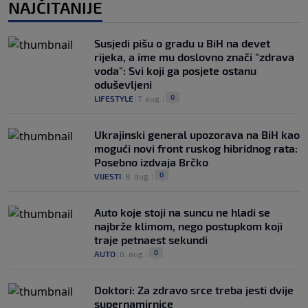
NAJČITANIJE
Susjedi pišu o gradu u BiH na devet
rijeka, a ime mu doslovno znači "zdrava
voda": Svi koji ga posjete ostanu
oduševljeni
0
LIFESTYLE
|
7. aug.
|
Ukrajinski general upozorava na BiH kao
mogući novi front ruskog hibridnog rata:
Posebno izdvaja Brčko
0
VIJESTI
|
8. aug.
|
Auto koje stoji na suncu ne hladi se
najbrže klimom, nego postupkom koji
traje petnaest sekundi
0
AUTO
|
6. aug.
|
Doktori: Za zdravo srce treba jesti dvije
supernamirnice