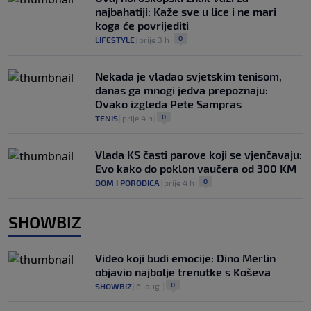
najbahatiji: Kaže sve u lice i ne mari
koga će povrijediti
0
LIFESTYLE
|
prije 3 h
|
Nekada je vladao svjetskim tenisom,
danas ga mnogi jedva prepoznaju:
Ovako izgleda Pete Sampras
0
TENIS
|
prije 4 h
|
Vlada KS časti parove koji se vjenčavaju:
Evo kako do poklon vaučera od 300 KM
0
DOM I PORODICA
|
prije 4 h
|
SHOWBIZ
Video koji budi emocije: Dino Merlin
objavio najbolje trenutke s Koševa
0
SHOWBIZ
|
6. aug.
|