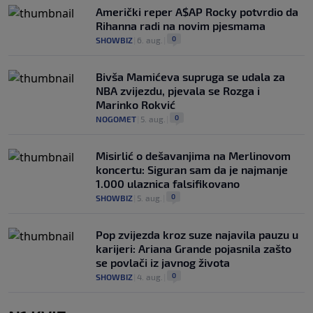
Američki reper A$AP Rocky potvrdio da
Rihanna radi na novim pjesmama
0
SHOWBIZ
|
6. aug.
|
Bivša Mamićeva supruga se udala za
NBA zvijezdu, pjevala se Rozga i
Marinko Rokvić
0
NOGOMET
|
5. aug.
|
Misirlić o dešavanjima na Merlinovom
koncertu: Siguran sam da je najmanje
1.000 ulaznica falsifikovano
0
SHOWBIZ
|
5. aug.
|
Pop zvijezda kroz suze najavila pauzu u
karijeri: Ariana Grande pojasnila zašto
se povlači iz javnog života
0
SHOWBIZ
|
4. aug.
|