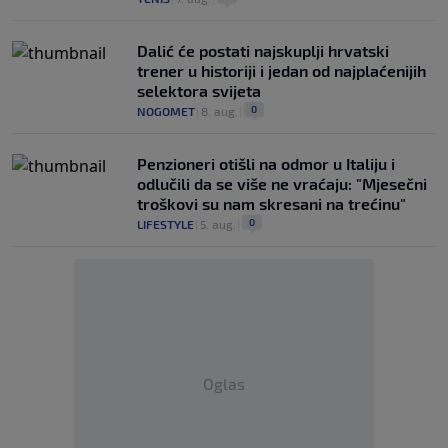
Dalić će postati najskuplji hrvatski
trener u historiji i jedan od najplaćenijih
selektora svijeta
0
NOGOMET
|
8. aug.
|
Penzioneri otišli na odmor u Italiju i
odlučili da se više ne vraćaju: "Mjesečni
troškovi su nam skresani na trećinu"
0
LIFESTYLE
|
5. aug.
|
Oglas