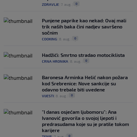
0
ZDRAVLJE
|
7. aug.
|
Punjene paprike kao nekad: Ovaj mali
trik naših baka čini nadjev savršeno
sočnim
0
COOKING
|
8. aug.
|
Hadžići: Smrtno stradao motociklista
0
CRNA HRONIKA
|
8. aug.
|
Baronesa Arminka Helić nakon požara
kod Srebrenice: Nove sankcije su
odavno trebale biti uvedene
0
VIJESTI
|
8. aug.
|
"I danas osjećam ljubomoru": Ana
Ivanović govorila o svojoj ljepoti i
predrasudama koje su je pratile tokom
karijere
0
TENIS
|
7. aug.
|