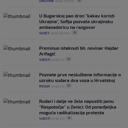
0
DNEVNIK
|
prije 24 min.
|
0
NOGOMET
|
prije 3 h
|
U Bugarskoj pao dron "kakav koristi
Ukrajina", Sofija pozvala ukrajinsku
ambasadoricu na razgovor
0
SVIJET
|
prije 59 min.
|
Preminuo istaknuti bh. novinar Hajdar
Arifagić
0
VIJESTI
|
prije 1 h
|
Poznate prve neslužbene informacije o
uzroku sudara dva voza u Hrvatskoj
0
REGIJA
|
prije 2 h
|
Rudari i dalje ne žele napustiti jamu
"Raspotočje" u Zenici: Od ponedjeljka
moguća radikalizacija protesta
0
VIJESTI
|
prije 3 h
|