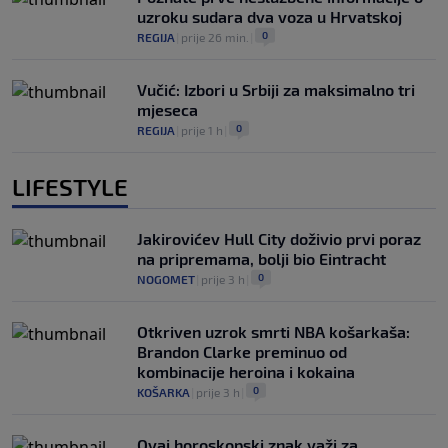
uzroku sudara dva voza u Hrvatskoj
0
REGIJA
|
prije 26 min.
|
Vučić: Izbori u Srbiji za maksimalno tri
mjeseca
0
REGIJA
|
prije 1 h
|
LIFESTYLE
Jakirovićev Hull City doživio prvi poraz
na pripremama, bolji bio Eintracht
0
NOGOMET
|
prije 3 h
|
Otkriven uzrok smrti NBA košarkaša:
Brandon Clarke preminuo od
kombinacije heroina i kokaina
0
KOŠARKA
|
prije 3 h
|
Ovaj horoskopski znak važi za