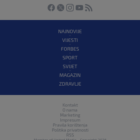
NAJNOVIJE
VIJESTI
FORBES
SPORT
SVIJET
MAGAZIN
ZDRAVLJE
Kontakt
O nama
Marketing
Impresum
Pravila korištenja
Politika privatnosti
RSS
Member of
United Media
- Copyright 2026