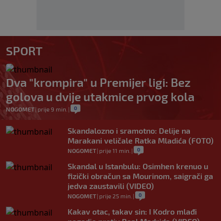
SPORT
Dva "krompira" u Premijer ligi: Bez
golova u dvije utakmice prvog kola
0
NOGOMET
|
prije 9 min.
|
Skandalozno i sramotno: Delije na
Marakani veličale Ratka Mladića (FOTO)
0
NOGOMET
|
prije 11 min.
|
Skandal u Istanbulu: Osimhen krenuo u
fizički obračun sa Mourinom, saigrači ga
jedva zaustavili (VIDEO)
0
NOGOMET
|
prije 25 min.
|
Kakav otac, takav sin: I Kodro mlađi