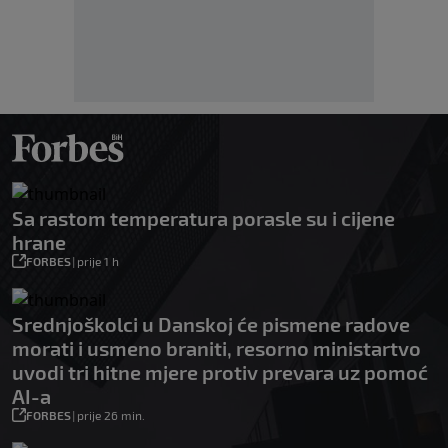
Sa rastom temperatura porasle su i cijene
hrane
FORBES
|
prije 1 h
Srednjoškolci u Danskoj će pismene radove
morati i usmeno braniti, resorno ministartvo
uvodi tri hitne mjere protiv prevara uz pomoć
AI-a
FORBES
|
prije 26 min.