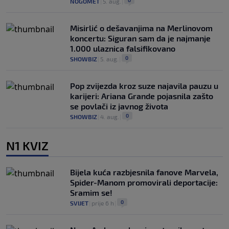
0
NOGOMET
|
5. aug.
|
Misirlić o dešavanjima na Merlinovom
koncertu: Siguran sam da je najmanje
1.000 ulaznica falsifikovano
0
SHOWBIZ
|
5. aug.
|
Pop zvijezda kroz suze najavila pauzu u
karijeri: Ariana Grande pojasnila zašto
se povlači iz javnog života
0
SHOWBIZ
|
4. aug.
|
N1 KVIZ
Bijela kuća razbjesnila fanove Marvela,
Spider-Manom promovirali deportacije:
Sramim se!
0
SVIJET
|
prije 6 h
|