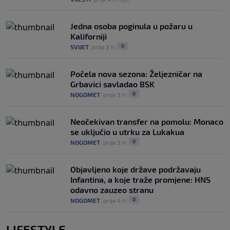
Jedna osoba poginula u požaru u
Kaliforniji
0
SVIJET
|
prije 3 h
|
Počela nova sezona: Željezničar na
Grbavici savladao BSK
0
NOGOMET
|
prije 3 h
|
Neočekivan transfer na pomolu: Monaco
se uključio u utrku za Lukakua
0
NOGOMET
|
prije 3 h
|
Objavljeno koje države podržavaju
Infantina, a koje traže promjene: HNS
odavno zauzeo stranu
0
NOGOMET
|
prije 4 h
|
LIFESTYLE