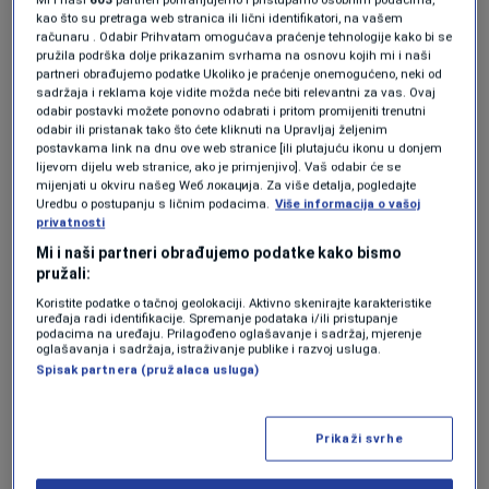
Kako navode iz Koalicije, od 393 prijave CIK-u,
kao što su pretraga web stranica ili lični identifikatori, na vašem
izrečene su sankcije u samo 59 slučajeva tj. tek
računaru . Odabir Prihvatam omogućava praćenje tehnologije kako bi se
pružila podrška dolje prikazanim svrhama na osnovu kojih mi i naši
svaka sedma prijava rezultira kaznom.
partneri obrađujemo podatke Ukoliko je praćenje onemogućeno, neki od
sadržaja i reklama koje vidite možda neće biti relevantni za vas. Ovaj
odabir postavki možete ponovno odabrati i pritom promijeniti trenutni
odabir ili pristanak tako što ćete kliknuti na Upravljaj željenim
"Minimalna moguća sankcija propisana
postavkama link na dnu ove web stranice [ili plutajuću ikonu u donjem
lijevom dijelu web stranice, ako je primjenjivo]. Vaš odabir će se
zakonom za političke subjekte je 3.000 KM, a
mijenjati u okviru našeg Wеб локација. Za više detalja, pogledajte
Uredbu o postupanju s ličnim podacima.
Više informacija o vašoj
prosječna sankcija koju je CIK izricao u
privatnosti
dosadašnjim slučajevima je 3.750 KM. Do sada
Mi i naši partneri obrađujemo podatke kako bismo
pružali:
nije bilo nijedne sankcije koja je približna
Koristite podatke o tačnoj geolokaciji. Aktivno skenirajte karakteristike
maksimalnoj od 30.000 KM za političke
uređaja radi identifikacije. Spremanje podataka i/ili pristupanje
podacima na uređaju. Prilagođeno oglašavanje i sadržaj, mjerenje
subjekte i dodatno 15.000 KM za
oglašavanja i sadržaja, istraživanje publike i razvoj usluga.
Spisak partnera (pružalaca usluga)
kandidate/kinje. To je naročito sporno u
slučaju onih političkih subjekata koji su
Prikaži svrhe
višestruki povratnici u kršenju izbornih