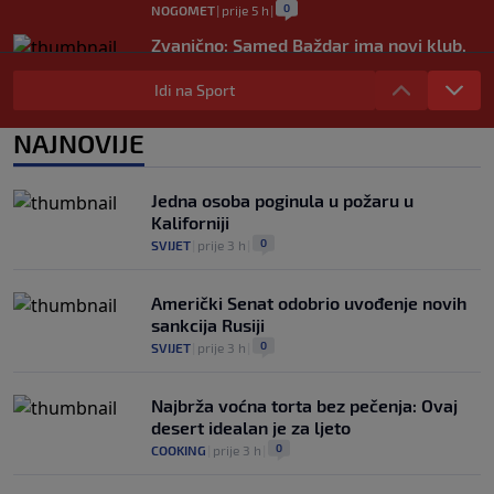
0
NOGOMET
|
prije 5 h
|
Zvanično: Samed Baždar ima novi klub,
zadužio broj sa velikom "težinom"
Idi na Sport
0
NOGOMET
|
prije 8 h
|
Prije nekoliko godina zaludjela je
NAJNOVIJE
internet, a onda nestala iz javnosti: Svi
se pitaju gdje je i šta radi (VIDEO)
0
OSTALI SPORTOVI
|
prije 8 h
|
Jedna osoba poginula u požaru u
Kaliforniji
0
SVIJET
|
prije 3 h
|
Američki Senat odobrio uvođenje novih
sankcija Rusiji
0
SVIJET
|
prije 3 h
|
Najbrža voćna torta bez pečenja: Ovaj
desert idealan je za ljeto
0
COOKING
|
prije 3 h
|