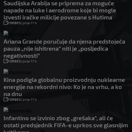
Saudijska Arabija se priprema za moguće
napade na luke i aerodrome koje bi mogle
izvesti iračke milicije povezane s Hutima
FORBES
|
prije 17 h
Ariana Grande poručuje da njena predstojeća
pauza „nije ishitrena“ niti je „posljedica
negativnosti“
FORBES
|
prije 17 h
Kina podigla globalnu proizvodnju nuklearne
energije na rekordni nivo: Ko je na vrhu, a ko
na dnu
FORBES
|
prije 17 h
Infantino se izvinio zbog „grešaka“, ali će
ostati predsjednik FIFA-e uprkos sve glasnijim