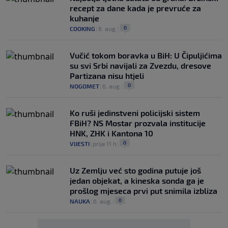
recept za dane kada je prevruće za
kuhanje
0
COOKING
|
6. aug.
|
Vučić tokom boravka u BiH: U Čipuljićima
su svi Srbi navijali za Zvezdu, dresove
Partizana nisu htjeli
0
NOGOMET
|
6. aug.
|
Ko ruši jedinstveni policijski sistem
FBiH? NS Mostar prozvala institucije
HNK, ZHK i Kantona 10
0
VIJESTI
|
prije 11 h
|
Uz Zemlju već sto godina putuje još
jedan objekat, a kineska sonda ga je
prošlog mjeseca prvi put snimila izbliza
0
NAUKA
|
6. aug.
|