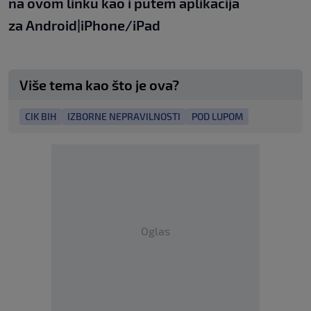
na
ovom linku
kao i putem aplikacija
za
An
droid
|
iPhone/iPad
Više tema kao što je ova?
CIK BIH
IZBORNE NEPRAVILNOSTI
POD LUPOM
Oglas