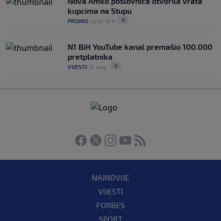
Nova Amko poslovnica otvorila vrata
kupcima na Stupu
0
PROMO
|
prije 10 h
|
N1 BiH YouTube kanal premašio 100.000
pretplatnika
0
VIJESTI
|
6. aug.
|
NAJNOVIJE
VIJESTI
FORBES
SPORT