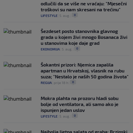
odlučili da se više ne vraćaju: "Mjesečni
troškovi su nam skresani na trećinu"
0
LIFESTYLE
|
5. aug.
|
Šezdeset posto stanovnika glavnog
grada u kojem živi mnogo Bosanaca živi
u stanovima koje daje grad
0
EKONOMIJA
|
5. aug.
|
Šokantni prizori: Njemica zapalila
apartman u Hrvatskoj, vlasnik na rubu
suza; "Nestalo je naših 50 godina života"
0
REGIJA
|
prije 18 h
|
Mokra plahta na prozoru hladi sobu
bolje od ventilatora, ali samo ako je
ispunjen jedan uslov
0
LIFESTYLE
|
5. aug.
|
Najbolja ljetna salata od graha: Brzinski