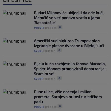
Rudari Milanovića ubijedili da ode kući,
Memčić se već ponovo vratio u jamu
'Raspotočje'
0
VIJESTI
|
prije 6 h
|
Američki sud blokirao Trumpov plan
izgradnje plesne dvorane u Bijeloj kući
0
SVIJET
|
prije 6 h
|
Bijela kuća razbjesnila fanove Marvela,
Spider-Manom promovirali deportacije:
Sramim se!
0
SVIJET
|
prije 6 h
|
Pune ulice, više noćenja i milioni
prometa: Sarajevo prkosi turističkom
padu
0
VIJESTI
|
prije 6 h
|