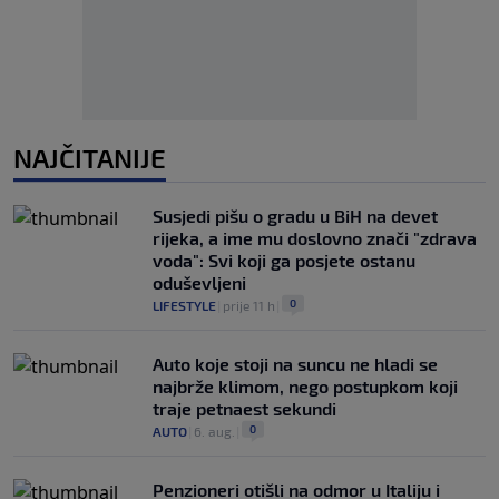
NAJČITANIJE
Susjedi pišu o gradu u BiH na devet
rijeka, a ime mu doslovno znači "zdrava
voda": Svi koji ga posjete ostanu
oduševljeni
0
LIFESTYLE
|
prije 11 h
|
Auto koje stoji na suncu ne hladi se
najbrže klimom, nego postupkom koji
traje petnaest sekundi
0
AUTO
|
6. aug.
|
Penzioneri otišli na odmor u Italiju i