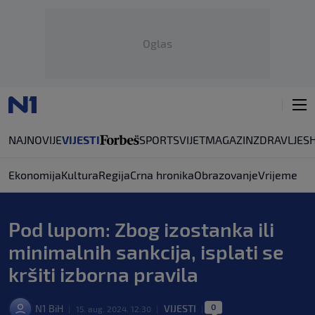
Oglas
NAJNOVIJE
VIJESTI
SPORT
SVIJET
MAGAZIN
ZDRAVLJE
S
Ekonomija
Kultura
Regija
Crna hronika
Obrazovanje
Vrijeme
Pod lupom: Zbog izostanka ili
minimalnih sankcija, isplati se
kršiti izborna pravila
0
N1 BiH
VIJESTI
|
15. aug. 2024. 12:30
|
|