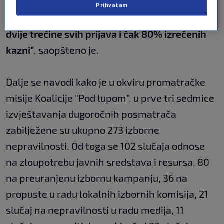
pravila. Naime, na 10 političkih stranaka koje
Prihvatam
kontinuirano krše izborna pravila odnosi se
dvije trećine svih prijava i čak 80% izrečenih
kazni"
, saopšteno je.
Dalje se navodi kako je u okviru promatračke
misije Koalicije "Pod lupom", u prve tri sedmice
izvještavanja dugoročnih posmatrača
zabilježene su ukupno 273 izborne
nepravilnosti. Od toga se 102 slučaja odnose
na zloupotrebu javnih sredstava i resursa, 80
na preuranjenu izbornu kampanju, 36 na
propuste u radu lokalnih izbornih komisija, 21
slučaj na nepravilnosti u radu medija, 11