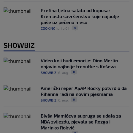
Prefina ljetna salata od kupusa:
Kremasto savršenstvo koje najbolje
paše uz pečeno meso
0
COOKING
|
prije 6 h
|
SHOWBIZ
Video koji budi emocije: Dino Merlin
objavio najbolje trenutke s Koševa
0
SHOWBIZ
|
6. aug.
|
Američki reper A$AP Rocky potvrdio da
Rihanna radi na novim pjesmama
0
SHOWBIZ
|
6. aug.
|
Bivša Mamićeva supruga se udala za
NBA zvijezdu, pjevala se Rozga i
Marinko Rokvić