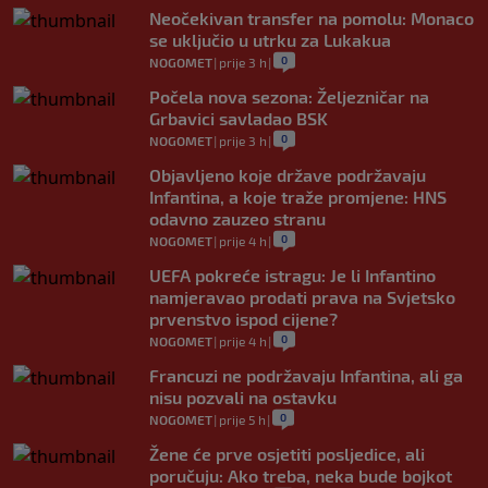
Neočekivan transfer na pomolu: Monaco
se uključio u utrku za Lukakua
0
NOGOMET
|
prije 3 h
|
Počela nova sezona: Željezničar na
Grbavici savladao BSK
0
NOGOMET
|
prije 3 h
|
Objavljeno koje države podržavaju
Infantina, a koje traže promjene: HNS
odavno zauzeo stranu
0
NOGOMET
|
prije 4 h
|
UEFA pokreće istragu: Je li Infantino
namjeravao prodati prava na Svjetsko
prvenstvo ispod cijene?
0
NOGOMET
|
prije 4 h
|
Francuzi ne podržavaju Infantina, ali ga
nisu pozvali na ostavku
0
NOGOMET
|
prije 5 h
|
Žene će prve osjetiti posljedice, ali
poručuju: Ako treba, neka bude bojkot