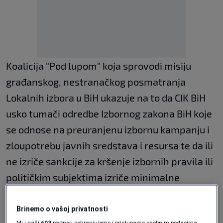
Koalicija "Pod lupom" koja sprovodi misiju
građanskog, nestranačkog posmatranja
Lokalnih izbora u BiH ukazuje na to da CIK BiH
usko tumači odredbe Izbornog zakona BiH koje
se odnose na preuranjenu izbornu kampanju i
zloupotrebu javnih sredstava i resursa te da ili
ne izriče sankcije za kršenje izbornih pravila ili
političkim subjektima izriče minimalne
sankcije koje nisu odvraćajućeg karaktera.
Brinemo o vašoj privatnosti
Mi i naši
603
partneri pohranjujemo i pristupamo osobnim podacima,