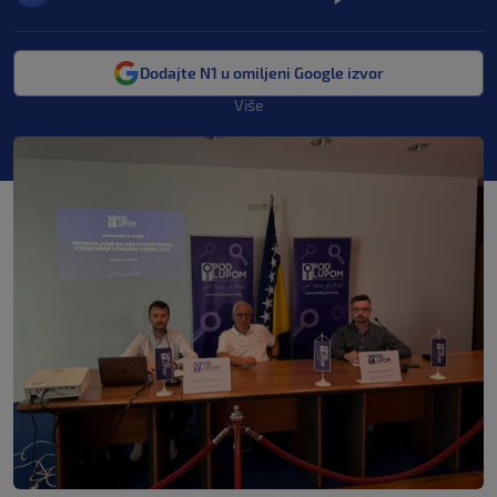
Dodajte N1 u omiljeni Google izvor
Više