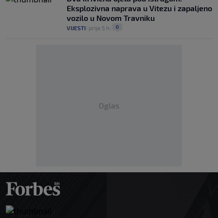
Eksplozivna naprava u Vitezu i zapaljeno
vozilo u Novom Travniku
0
VIJESTI
|
prije 5 h
|
Oglas