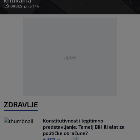
kritikama
FORBES
|
prije 17 h
Oglas
ZDRAVLJE
Konstitutivnost i legitimno
predstavljanje: Temelj BiH ili alat za
političke obračune?
0
VIJESTI
|
prije 4 h
|