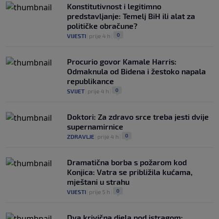
Konstitutivnost i legitimno
predstavljanje: Temelj BiH ili alat za
političke obračune?
0
VIJESTI
|
prije 4 h
|
Procurio govor Kamale Harris:
Odmaknula od Bidena i žestoko napala
republikance
0
SVIJET
|
prije 4 h
|
Doktori: Za zdravo srce treba jesti dvije
supernamirnice
0
ZDRAVLJE
|
prije 4 h
|
Dramatična borba s požarom kod
Konjica: Vatra se približila kućama,
mještani u strahu
0
VIJESTI
|
prije 5 h
|
Dva krivična djela pod istragom: