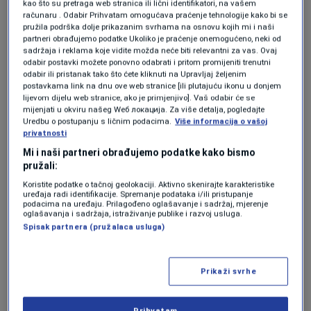
kao što su pretraga web stranica ili lični identifikatori, na vašem
Ponovljeni izbori u Laktašima - građani
računaru . Odabir Prihvatam omogućava praćenje tehnologije kako bi se
sumnjaju u manipulacije: "Nema druge
pružila podrška dolje prikazanim svrhama na osnovu kojih mi i naši
nego toljagom skidati ove. Smješkaju se
partneri obrađujemo podatke Ukoliko je praćenje onemogućeno, neki od
drsko i cinično"
sadržaja i reklama koje vidite možda neće biti relevantni za vas. Ovaj
0
VIJESTI
|
prije 2h
|
odabir postavki možete ponovno odabrati i pritom promijeniti trenutni
odabir ili pristanak tako što ćete kliknuti na Upravljaj željenim
postavkama link na dnu ove web stranice [ili plutajuću ikonu u donjem
PONOVLJENI IZBORI U RS
lijevom dijelu web stranice, ako je primjenjivo]. Vaš odabir će se
Laktaši: Kupovina glasova i druge izborne
mijenjati u okviru našeg Wеб локација. Za više detalja, pogledajte
nepravilnosti
Uredbu o postupanju s ličnim podacima.
Više informacija o vašoj
0
VIJESTI
|
prije 2h
|
privatnosti
Mi i naši partneri obrađujemo podatke kako bismo
pružali:
Koristite podatke o tačnoj geolokaciji. Aktivno skenirajte karakteristike
uređaja radi identifikacije. Spremanje podataka i/ili pristupanje
podacima na uređaju. Prilagođeno oglašavanje i sadržaj, mjerenje
oglašavanja i sadržaja, istraživanje publike i razvoj usluga.
Spisak partnera (pružalaca usluga)
Oglas
Prikaži svrhe
Prihvatam