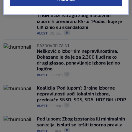
UPUTILI POZIV PRAVOSUĐU
TI BiH traži istragu zbog masovnih
izbornih prevara u RS-u: "Podaci koje je
CIK iznio su skandalozni
0
VIJESTI
|
25. dec.
|
RAZGOVOR ZA N1
Nešković o izbornim nepravilnostima:
Dokazano je da je za 2.300 ljudi neko
drugi glasao, ponavljanje izbora jedino
logično
0
VIJESTI
|
14. dec.
|
Koalicija 'Pod lupom': Brojne izborne
nepravilnosti uoči lokalnih izbora,
prednjače SNSD, SDS, SDA, HDZ BiH i PDP
0
VIJESTI
|
19. sep.
|
Pod lupom: Zbog izostanka ili minimalnih
sankcija, isplati se kršiti izborna pravila
0
VIJESTI
|
15. aug.
|