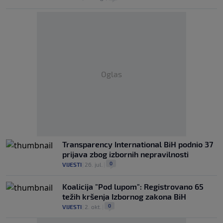
Oglas
Transparency International BiH podnio 37
prijava zbog izbornih nepravilnosti
0
VIJESTI
|
26. jul.
|
Koalicija "Pod lupom": Registrovano 65
težih kršenja Izbornog zakona BiH
0
VIJESTI
|
2. okt.
|