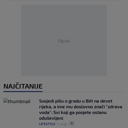
Oglas
NAJČITANIJE
Susjedi pišu o gradu u BiH na devet
rijeka, a ime mu doslovno znači "zdrava
voda": Svi koji ga posjete ostanu
oduševljeni
0
LIFESTYLE
|
7. aug.
|