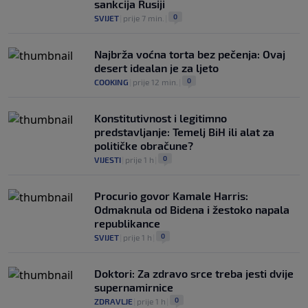
sankcija Rusiji
0
SVIJET
|
prije 7 min.
|
Najbrža voćna torta bez pečenja: Ovaj
desert idealan je za ljeto
0
COOKING
|
prije 12 min.
|
Konstitutivnost i legitimno
predstavljanje: Temelj BiH ili alat za
političke obračune?
0
VIJESTI
|
prije 1 h
|
Procurio govor Kamale Harris:
Odmaknula od Bidena i žestoko napala
republikance
0
SVIJET
|
prije 1 h
|
Doktori: Za zdravo srce treba jesti dvije
supernamirnice
0
ZDRAVLJE
|
prije 1 h
|