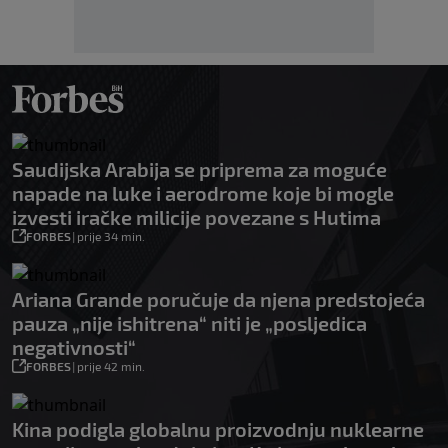
Saudijska Arabija se priprema za moguće
napade na luke i aerodrome koje bi mogle
izvesti iračke milicije povezane s Hutima
FORBES
|
prije 34 min.
Ariana Grande poručuje da njena predstojeća
pauza „nije ishitrena“ niti je „posljedica
negativnosti“
FORBES
|
prije 42 min.
Kina podigla globalnu proizvodnju nuklearne