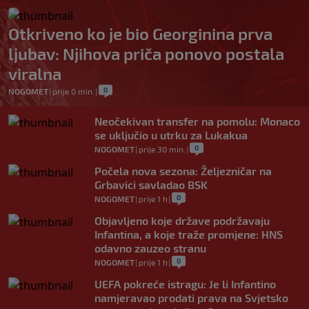
Otkriveno ko je bio Georginina prva
ljubav: Njihova priča ponovo postala
viralna
0
NOGOMET
|
prije 0 min.
|
Neočekivan transfer na pomolu: Monaco
se uključio u utrku za Lukakua
0
NOGOMET
|
prije 30 min.
|
Počela nova sezona: Željezničar na
Grbavici savladao BSK
0
NOGOMET
|
prije 1 h
|
Objavljeno koje države podržavaju
Infantina, a koje traže promjene: HNS
odavno zauzeo stranu
0
NOGOMET
|
prije 1 h
|
UEFA pokreće istragu: Je li Infantino
namjeravao prodati prava na Svjetsko