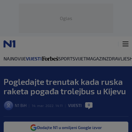
Oglas
NAJNOVIJE
VIJESTI
SPORT
SVIJET
MAGAZIN
ZDRAVLJE
S
Ekonomija
Kultura
Regija
Crna hronika
Obrazovanje
Vrijeme
Pogledajte trenutak kada ruska
raketa pogađa trolejbus u Kijevu
0
N1 BiH
VIJESTI
|
14. mar. 2022. 14:11
|
|
Dodajte N1 u omiljeni Google izvor