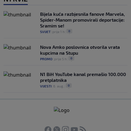
Bijela kuća razbjesnila fanove Marvela,
Spider-Manom promovirali deportacije:
Sramim se!
0
SVIJET
|
prije 1 h
|
Nova Amko poslovnica otvorila vrata
kupcima na Stupu
0
PROMO
|
prije 5 h
|
N1 BiH YouTube kanal premašio 100.000
pretplatnika
0
VIJESTI
|
6. aug.
|