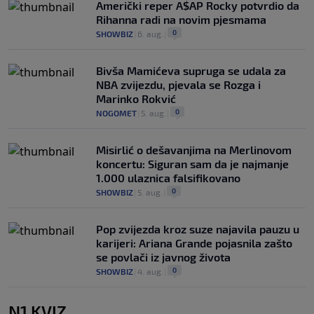
Američki reper A$AP Rocky potvrdio da
Rihanna radi na novim pjesmama
0
SHOWBIZ
|
6. aug.
|
Bivša Mamićeva supruga se udala za
NBA zvijezdu, pjevala se Rozga i
Marinko Rokvić
0
NOGOMET
|
5. aug.
|
Misirlić o dešavanjima na Merlinovom
koncertu: Siguran sam da je najmanje
1.000 ulaznica falsifikovano
0
SHOWBIZ
|
5. aug.
|
Pop zvijezda kroz suze najavila pauzu u
karijeri: Ariana Grande pojasnila zašto
se povlači iz javnog života
0
SHOWBIZ
|
4. aug.
|
N1 KVIZ