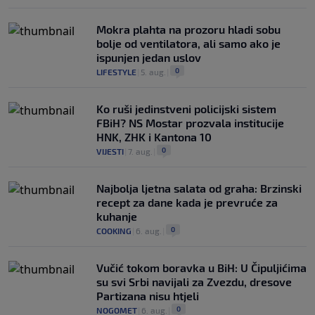
Mokra plahta na prozoru hladi sobu
bolje od ventilatora, ali samo ako je
ispunjen jedan uslov
0
LIFESTYLE
|
5. aug.
|
Ko ruši jedinstveni policijski sistem
FBiH? NS Mostar prozvala institucije
HNK, ZHK i Kantona 10
0
VIJESTI
|
7. aug.
|
Najbolja ljetna salata od graha: Brzinski
recept za dane kada je prevruće za
kuhanje
0
COOKING
|
6. aug.
|
Vučić tokom boravka u BiH: U Čipuljićima
su svi Srbi navijali za Zvezdu, dresove
Partizana nisu htjeli
0
NOGOMET
|
6. aug.
|