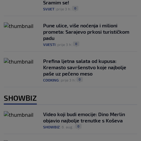
Sramim se!
0
SVIJET
|
prije 3 h
|
Pune ulice, više noćenja i milioni
prometa: Sarajevo prkosi turističkom
padu
0
VIJESTI
|
prije 3 h
|
Prefina ljetna salata od kupusa:
Kremasto savršenstvo koje najbolje
paše uz pečeno meso
0
COOKING
|
prije 3 h
|
SHOWBIZ
Video koji budi emocije: Dino Merlin
objavio najbolje trenutke s Koševa
0
SHOWBIZ
|
6. aug.
|