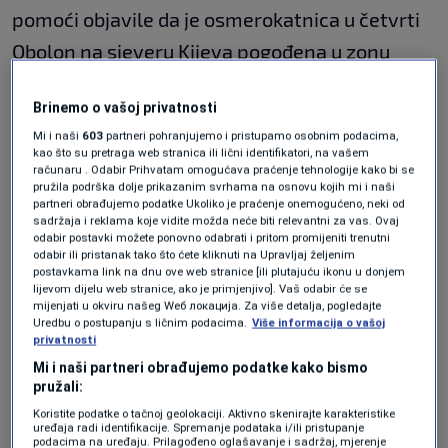
pomoći objavile da je osmerokatnica u četvrti
Obolon na sjeveru Kijeva pogođena u zonu
topničkom vatrom te je izazvala požar koji su
Brinemo o vašoj privatnosti
vatrogasci savladali.
Mi i naši
603
partneri pohranjujemo i pristupamo osobnim podacima,
kao što su pretraga web stranica ili lični identifikatori, na vašem
računaru . Odabir Prihvatam omogućava praćenje tehnologije kako bi se
Isprva je izvor rekao da su dvije poginule osobe
pružila podrška dolje prikazanim svrhama na osnovu kojih mi i naši
partneri obrađujemo podatke Ukoliko je praćenje onemogućeno, neki od
pronađene u ruševinama, a zatim je ta poruka
sadržaja i reklama koje vidite možda neće biti relevantni za vas. Ovaj
odabir postavki možete ponovno odabrati i pritom promijeniti trenutni
obrisana i potvrđena je smrt jedne osobe.
odabir ili pristanak tako što ćete kliknuti na Upravljaj željenim
postavkama link na dnu ove web stranice [ili plutajuću ikonu u donjem
lijevom dijelu web stranice, ako je primjenjivo]. Vaš odabir će se
Služba dodaje da su još tri osobe
mijenjati u okviru našeg Wеб локација. Za više detalja, pogledajte
Uredbu o postupanju s ličnim podacima.
Više informacija o vašoj
hospitalizirane, a devet je primilo zdravstvenu
privatnosti
pomoć na licu mjesta.
Mi i naši partneri obrađujemo podatke kako bismo
pružali:
Koristite podatke o tačnoj geolokaciji. Aktivno skenirajte karakteristike
uređaja radi identifikacije. Spremanje podataka i/ili pristupanje
podacima na uređaju. Prilagođeno oglašavanje i sadržaj, mjerenje