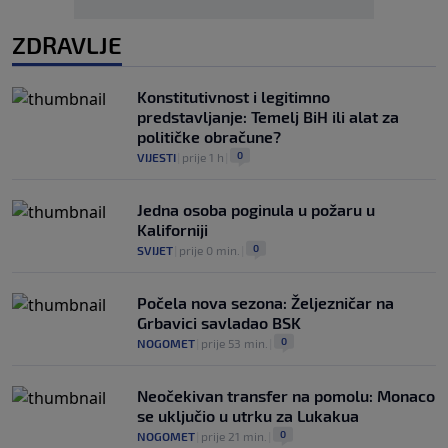
ZDRAVLJE
Konstitutivnost i legitimno
predstavljanje: Temelj BiH ili alat za
političke obračune?
0
VIJESTI
|
prije 1 h
|
Jedna osoba poginula u požaru u
Kaliforniji
0
SVIJET
|
prije 0 min.
|
Počela nova sezona: Željezničar na
Grbavici savladao BSK
0
NOGOMET
|
prije 53 min.
|
Neočekivan transfer na pomolu: Monaco
se uključio u utrku za Lukakua
0
NOGOMET
|
prije 21 min.
|