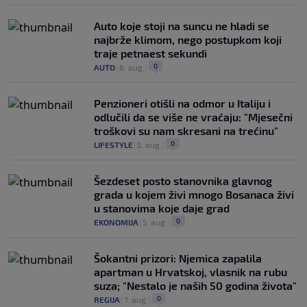
Auto koje stoji na suncu ne hladi se
najbrže klimom, nego postupkom koji
traje petnaest sekundi
0
AUTO
|
6. aug.
|
Penzioneri otišli na odmor u Italiju i
odlučili da se više ne vraćaju: "Mjesečni
troškovi su nam skresani na trećinu"
0
LIFESTYLE
|
5. aug.
|
Šezdeset posto stanovnika glavnog
grada u kojem živi mnogo Bosanaca živi
u stanovima koje daje grad
0
EKONOMIJA
|
5. aug.
|
Šokantni prizori: Njemica zapalila
apartman u Hrvatskoj, vlasnik na rubu
suza; "Nestalo je naših 50 godina života"
0
REGIJA
|
7. aug.
|