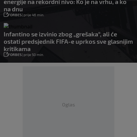
energije na rekordni nivo: Ko je na vrhu, a ko
na dnu
FORBES
|
prije 46 min.
Infantino se izvinio zbog „grešaka“, ali će
ostati predsjednik FIFA-e uprkos sve glasnijim
kritikama
FORBES
|
prije 50 min.
Oglas