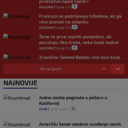
prvenstvo ispod cijene?
0
NOGOMET
|
prije 2 h
|
Francuzi ne podržavaju Infantina, ali ga
nisu pozvali na ostavku
0
NOGOMET
|
prije 2 h
|
Žene će prve osjetiti posljedice, ali
poručuju: Ako treba, neka bude bojkot
0
NOGOMET
|
prije 3 h
|
Zvanično: Samed Baždar ima novi klub,
zadužio broj sa velikom "težinom"
Idi na Sport
0
NOGOMET
|
prije 5 h
|
Prije nekoliko godina zaludjela je
NAJNOVIJE
internet, a onda nestala iz javnosti: Svi
se pitaju gdje je i šta radi (VIDEO)
0
OSTALI SPORTOVI
|
prije 5 h
|
Jedna osoba poginula u požaru u
Kaliforniji
0
SVIJET
|
prije 0 min.
|
Američki Senat odobrio uvođenje novih