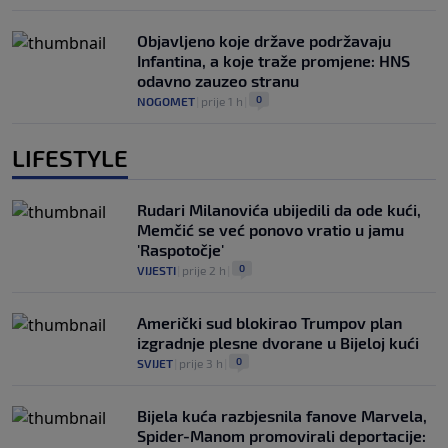
Objavljeno koje države podržavaju
Infantina, a koje traže promjene: HNS
odavno zauzeo stranu
0
NOGOMET
|
prije 1 h
|
LIFESTYLE
Rudari Milanovića ubijedili da ode kući,
Memčić se već ponovo vratio u jamu
'Raspotočje'
0
VIJESTI
|
prije 2 h
|
Američki sud blokirao Trumpov plan
izgradnje plesne dvorane u Bijeloj kući
0
SVIJET
|
prije 3 h
|
Bijela kuća razbjesnila fanove Marvela,
Spider-Manom promovirali deportacije: