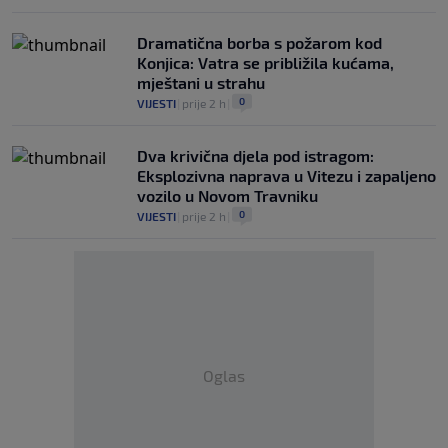
Dramatična borba s požarom kod
Konjica: Vatra se približila kućama,
mještani u strahu
0
VIJESTI
|
prije 2 h
|
Dva krivična djela pod istragom:
Eksplozivna naprava u Vitezu i zapaljeno
vozilo u Novom Travniku
0
VIJESTI
|
prije 2 h
|
Oglas