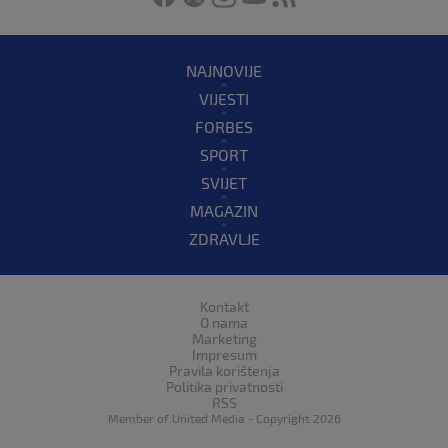
NAJNOVIJE
VIJESTI
FORBES
SPORT
SVIJET
MAGAZIN
ZDRAVLJE
Kontakt
O nama
Marketing
Impresum
Pravila korištenja
Politika privatnosti
RSS
Member of
United Media
- Copyright 2026