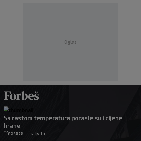
Oglas
Sa rastom temperatura porasle su i cijene
hrane
|
FORBES
prije 1 h