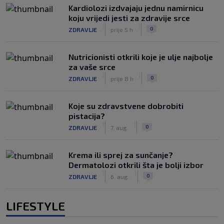
Kardiolozi izdvajaju jednu namirnicu
koju vrijedi jesti za zdravije srce
|
|
0
ZDRAVLJE
prije 5 h
Nutricionisti otkrili koje je ulje najbolje
za vaše srce
|
|
0
ZDRAVLJE
prije 8 h
Koje su zdravstvene dobrobiti
pistacija?
|
|
0
ZDRAVLJE
7. aug.
Krema ili sprej za sunčanje?
Dermatolozi otkrili šta je bolji izbor
|
|
0
ZDRAVLJE
6. aug.
LIFESTYLE