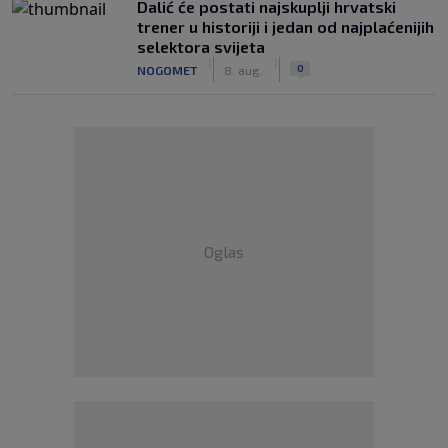
Dalić će postati najskuplji hrvatski
trener u historiji i jedan od najplaćenijih
selektora svijeta
|
|
0
NOGOMET
8. aug.
Oglas