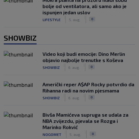
bolje od ventilatora, ali samo ako je
ispunjen jedan uslov
|
|
0
LIFESTYLE
5. aug.
SHOWBIZ
Video koji budi emocije: Dino Merlin
objavio najbolje trenutke s Koševa
|
|
0
SHOWBIZ
6. aug.
Američki reper A$AP Rocky potvrdio da
Rihanna radi na novim pjesmama
|
|
0
SHOWBIZ
6. aug.
Bivša Mamićeva supruga se udala za
NBA zvijezdu, pjevala se Rozga i
Marinko Rokvić
|
|
0
NOGOMET
5. aug.