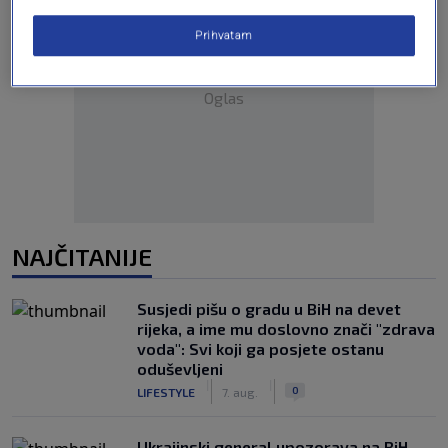
Prihvatam
Oglas
NAJČITANIJE
Susjedi pišu o gradu u BiH na devet
rijeka, a ime mu doslovno znači "zdrava
voda": Svi koji ga posjete ostanu
oduševljeni
|
|
0
LIFESTYLE
7. aug.
Ukrajinski general upozorava na BiH