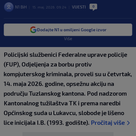
0
N1 BiH
VIJESTI
|
15. maj. 2026. 09:24
|
|
Dodajte N1 u omiljeni Google izvor
Više
Policijski službenici Federalne uprave policije
(FUP), Odjeljenja za borbu protiv
kompjuterskog kriminala, proveli su u četvrtak,
14. maja 2026. godine, opsežnu akciju na
području Tuzlanskog kantona. Pod nadzorom
Kantonalnog tužilaštva TK i prema naredbi
Općinskog suda u Lukavcu, slobode je lišeno
lice inicijala I.B. (1993. godište).
Pročitaj više