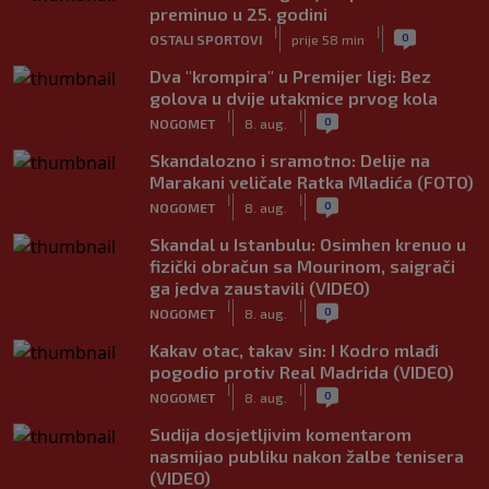
preminuo u 25. godini
|
|
0
OSTALI SPORTOVI
prije 58 min
Dva "krompira" u Premijer ligi: Bez
golova u dvije utakmice prvog kola
|
|
0
NOGOMET
8. aug.
Skandalozno i sramotno: Delije na
Marakani veličale Ratka Mladića (FOTO)
|
|
0
NOGOMET
8. aug.
Skandal u Istanbulu: Osimhen krenuo u
fizički obračun sa Mourinom, saigrači
ga jedva zaustavili (VIDEO)
|
|
0
NOGOMET
8. aug.
Kakav otac, takav sin: I Kodro mlađi
pogodio protiv Real Madrida (VIDEO)
|
|
0
NOGOMET
8. aug.
Sudija dosjetljivim komentarom
nasmijao publiku nakon žalbe tenisera
(VIDEO)