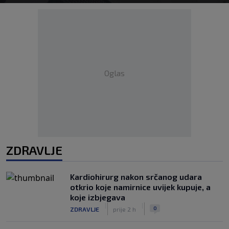
Oglas
ZDRAVLJE
Kardiohirurg nakon srčanog udara
otkrio koje namirnice uvijek kupuje, a
koje izbjegava
|
|
0
ZDRAVLJE
prije 2 h