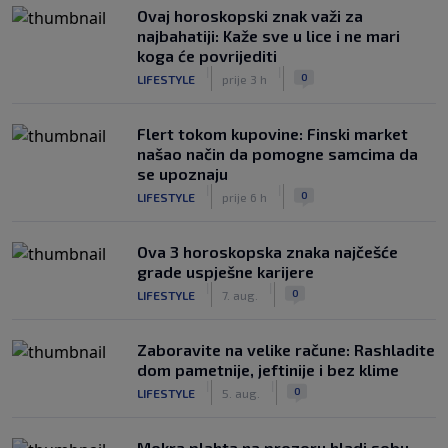
Ovaj horoskopski znak važi za
najbahatiji: Kaže sve u lice i ne mari
koga će povrijediti
|
|
0
LIFESTYLE
prije 3 h
Flert tokom kupovine: Finski market
našao način da pomogne samcima da
se upoznaju
|
|
0
LIFESTYLE
prije 6 h
Ova 3 horoskopska znaka najčešće
grade uspješne karijere
|
|
0
LIFESTYLE
7. aug.
Zaboravite na velike račune: Rashladite
dom pametnije, jeftinije i bez klime
|
|
0
LIFESTYLE
5. aug.
Mokra plahta na prozoru hladi sobu