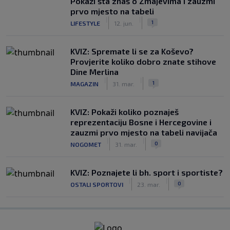
Pokaži šta znaš o Zmajevima i zauzmi
prvo mjesto na tabeli
|
|
1
LIFESTYLE
12. jun.
KVIZ: Spremate li se za Koševo?
Provjerite koliko dobro znate stihove
Dine Merlina
|
|
1
MAGAZIN
31. mar.
KVIZ: Pokaži koliko poznaješ
reprezentaciju Bosne i Hercegovine i
zauzmi prvo mjesto na tabeli navijača
|
|
0
NOGOMET
31. mar.
KVIZ: Poznajete li bh. sport i sportiste?
|
|
0
OSTALI SPORTOVI
23. mar.