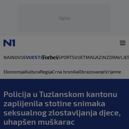
Oglas
NAJNOVIJE
VIJESTI
SPORT
SVIJET
MAGAZIN
ZDRAVLJE
Ekonomija
Kultura
Regija
Crna hronika
Obrazovanje
Vrijeme
Policija u Tuzlanskom kantonu
zaplijenila stotine snimaka
seksualnog zlostavljanja djece,
uhapšen muškarac