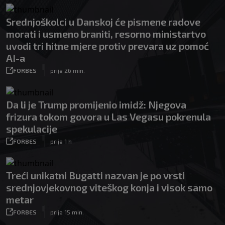
Srednjoškolci u Danskoj će pismene radove
morati i usmeno braniti, resorno ministartvo
uvodi tri hitne mjere protiv prevara uz pomoć
AI-a
|
FORBES
prije 26 min.
Da li je Trump promijenio imidž: Njegova
frizura tokom govora u Las Vegasu pokrenula
spekulacije
|
FORBES
prije 1 h
Treći unikatni Bugatti nazvan je po vrsti
srednjovjekovnog viteškog konja i visok samo
metar
|
FORBES
prije 15 min.