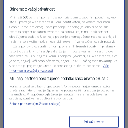
Brinemo o vašoj privatnosti
Mi i naši
603
partneri pohranjujemo i pristupamo osobnim podacima, kao
Pošalji komentar
što su pretraga web stranica ili lični identifikatori, na vašem računaru .
Odabir Prihvatam omogućava praćenje tehnologije kako bi se pružila
podrška dolje prikazanim svrhama na osnovu kojih mi i naši partneri
obrađujemo podatke Ukoliko je praćenje onemogućeno, neki od sadržaja i
reklama koje vidite možda neće biti relevantni za vas. Ovaj odabir postavki
možete ponovno odabrati i pritom promijeniti trenutni odabir ili pristanak
tako što ćete kliknuti na Upravljaj željenim postavkama link na dnu ove
web stranice [ili plutajuću ikonu u donjem lijevom dijelu web stranice, ako
je primjenjivo]. Vaš odabir će se mijenjati u okviru našeg Wеб локација. Za
više detalja, pogledajte Uredbu o postupanju s ličnim podacima.
Više
informacija o vašoj privatnosti
Mi i naši partneri obrađujemo podatke kako bismo pružali:
Oglas
Koristite podatke o tačnoj geolokaciji. Aktivno skenirajte karakteristike
uređaja radi identifikacije. Spremanje podataka i/ili pristupanje podacima
na uređaju. Prilagođeno oglašavanje i sadržaj, mjerenje oglašavanja i
sadržaja, istraživanje publike i razvoj usluga.
Spisak partnera (pružalaca usluga)
Prikaži svrhe