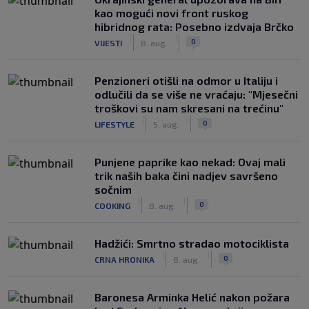
kao mogući novi front ruskog
hibridnog rata: Posebno izdvaja Brčko
|
|
0
VIJESTI
8. aug.
Penzioneri otišli na odmor u Italiju i
odlučili da se više ne vraćaju: "Mjesečni
troškovi su nam skresani na trećinu"
|
|
0
LIFESTYLE
5. aug.
Punjene paprike kao nekad: Ovaj mali
trik naših baka čini nadjev savršeno
sočnim
|
|
0
COOKING
8. aug.
Hadžići: Smrtno stradao motociklista
|
|
0
CRNA HRONIKA
8. aug.
Baronesa Arminka Helić nakon požara