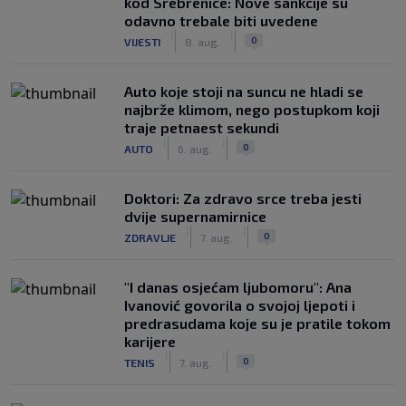
kod Srebrenice: Nove sankcije su
odavno trebale biti uvedene
|
|
0
VIJESTI
8. aug.
Auto koje stoji na suncu ne hladi se
najbrže klimom, nego postupkom koji
traje petnaest sekundi
|
|
0
AUTO
6. aug.
Doktori: Za zdravo srce treba jesti
dvije supernamirnice
|
|
0
ZDRAVLJE
7. aug.
"I danas osjećam ljubomoru": Ana
Ivanović govorila o svojoj ljepoti i
predrasudama koje su je pratile tokom
karijere
|
|
0
TENIS
7. aug.