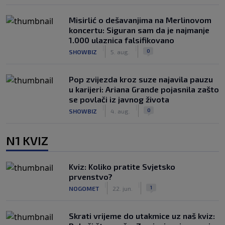
Misirlić o dešavanjima na Merlinovom
koncertu: Siguran sam da je najmanje
1.000 ulaznica falsifikovano
|
|
0
SHOWBIZ
5. aug.
Pop zvijezda kroz suze najavila pauzu
u karijeri: Ariana Grande pojasnila zašto
se povlači iz javnog života
|
|
0
SHOWBIZ
4. aug.
N1 KVIZ
Kviz: Koliko pratite Svjetsko
prvenstvo?
|
|
1
NOGOMET
22. jun.
Skrati vrijeme do utakmice uz naš kviz: