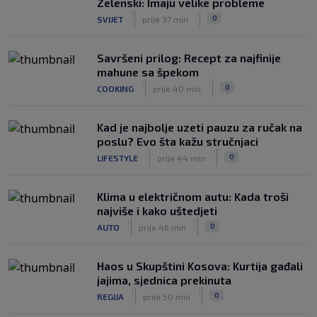
Zelenski: Imaju velike probleme
|
|
0
SVIJET
prije 37 min
Savršeni prilog: Recept za najfinije
mahune sa špekom
|
|
0
COOKING
prije 40 min
Kad je najbolje uzeti pauzu za ručak na
poslu? Evo šta kažu stručnjaci
|
|
0
LIFESTYLE
prije 44 min
Klima u električnom autu: Kada troši
najviše i kako uštedjeti
|
|
0
AUTO
prije 46 min
Haos u Skupštini Kosova: Kurtija gađali
jajima, sjednica prekinuta
|
|
0
REGIJA
prije 50 min