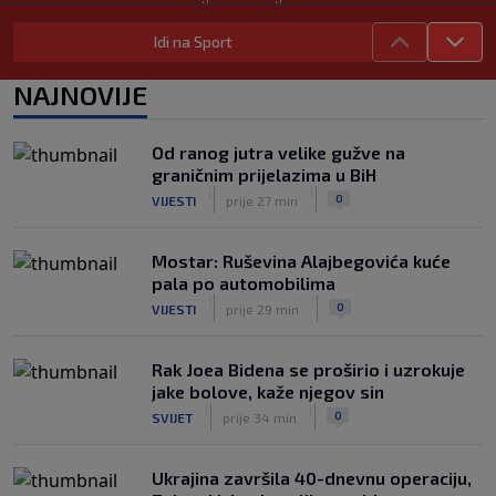
|
|
0
TENIS
8. aug.
Idi na Sport
Haos u Irskoj: Navijač utrčao na teren i
nasrnuo na gostujuće fudbalere
NAJNOVIJE
(VIDEO)
|
|
0
NOGOMET
8. aug.
Od ranog jutra velike gužve na
Rivalstvo je ostalo po strani: Real
graničnim prijelazima u BiH
Madrid se oglasio nakon teškog
|
|
0
VIJESTI
prije 27 min
gubitka Lionela Messija
|
|
0
NOGOMET
8. aug.
Mostar: Ruševina Alajbegovića kuće
pala po automobilima
|
|
0
VIJESTI
prije 29 min
Rak Joea Bidena se proširio i uzrokuje
jake bolove, kaže njegov sin
|
|
0
SVIJET
prije 34 min
Ukrajina završila 40-dnevnu operaciju,