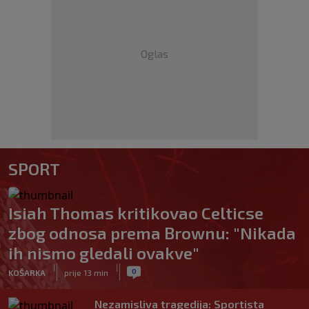
Oglas
SPORT
Isiah Thomas kritikovao Celticse
zbog odnosa prema Brownu: "Nikada
ih nismo gledali ovakve"
|
|
0
KOŠARKA
prije 13 min
Nezamisliva tragedija: Sportista