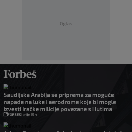
Oglas
Saudijska Arabija se priprema za moguće
napade na luke i aerodrome koje bi mogle
izvesti iračke milicije povezane s Hutima
FORBES
|
prije 15 h