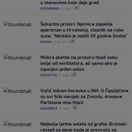
u stanovima koje daje grad
0
EKONOMIJA
|
5. aug.
|
Šokantni prizori: Njemica zapalila
apartman u Hrvatskoj, vlasnik na rubu
suza; "Nestalo je naših 50 godina života"
0
REGIJA
|
prije 16 h
|
Mokra plahta na prozoru hladi sobu
bolje od ventilatora, ali samo ako je
ispunjen jedan uslov
0
LIFESTYLE
|
5. aug.
|
Vučić tokom boravka u BiH: U Čipuljićima
su svi Srbi navijali za Zvezdu, dresove
Partizana nisu htjeli
0
NOGOMET
|
6. aug.
|
Najbolja ljetna salata od graha: Brzinski
recept za dane kada je prevruće za