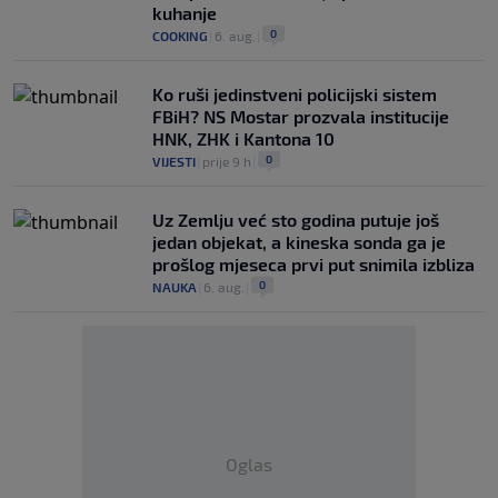
kuhanje
0
COOKING
|
6. aug.
|
Ko ruši jedinstveni policijski sistem
FBiH? NS Mostar prozvala institucije
HNK, ZHK i Kantona 10
0
VIJESTI
|
prije 9 h
|
Uz Zemlju već sto godina putuje još
jedan objekat, a kineska sonda ga je
prošlog mjeseca prvi put snimila izbliza
0
NAUKA
|
6. aug.
|
Oglas