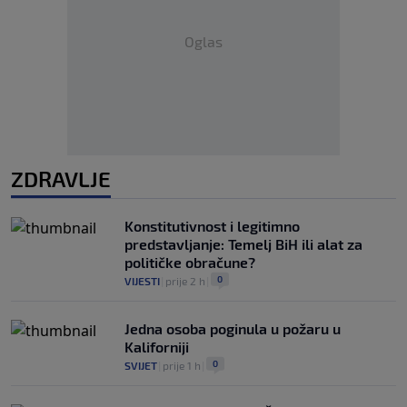
Oglas
ZDRAVLJE
Konstitutivnost i legitimno
predstavljanje: Temelj BiH ili alat za
političke obračune?
0
VIJESTI
|
prije 2 h
|
Jedna osoba poginula u požaru u
Kaliforniji
0
SVIJET
|
prije 1 h
|