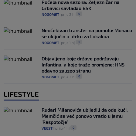
Počela nova sezona: Željezničar na
Grbavici savladao BSK
0
NOGOMET
|
prije 2 h
|
Neočekivan transfer na pomolu: Monaco
se uključio u utrku za Lukakua
0
NOGOMET
|
prije 1 h
|
Objavljeno koje države podržavaju
Infantina, a koje traže promjene: HNS
odavno zauzeo stranu
0
NOGOMET
|
prije 2 h
|
LIFESTYLE
Rudari Milanovića ubijedili da ode kući,
Memčić se već ponovo vratio u jamu
'Raspotočje'
0
VIJESTI
|
prije 4 h
|