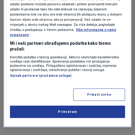
odabir postavki možete ponovno odabrati i pritom promijeniti trenutni
odabir ili pristanak tako što ćete kliknuti na Upravljaj željenim
postavkama link na dnu ove web stranice [ili plutajuću ikonu u donjem
lijevom dijelu web stranice, ako je primjenjivo]. Vaš odabir će se
mijenjati u okviru našeg Wеб локација. Za više detalja, pogledajte
Uredbu o postupanju s ličnim podacima.
Više informacija o vašoj
privatnosti
Mi i naši partneri obrađujemo podatke kako bismo
pružali:
Koristite podatke o tačnoj geolokaciji. Aktivno skenirajte karakteristike
uređaja radi identifikacije. Spremanje podataka i/ili pristupanje
podacima na uređaju. Prilagođeno oglašavanje i sadržaj, mjerenje
oglašavanja i sadržaja, istraživanje publike i razvoj usluga.
Spisak partnera (pružalaca usluga)
Prikaži svrhe
Prihvatam