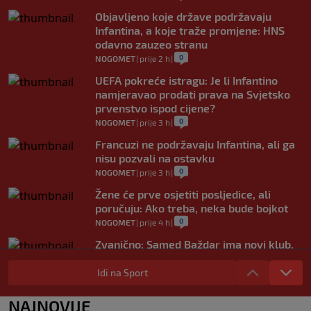
Objavljeno koje države podržavaju
Infantina, a koje traže promjene: HNS
odavno zauzeo stranu
0
NOGOMET
|
prije 2 h
|
UEFA pokreće istragu: Je li Infantino
namjeravao prodati prava na Svjetsko
prvenstvo ispod cijene?
0
NOGOMET
|
prije 3 h
|
Francuzi ne podržavaju Infantina, ali ga
nisu pozvali na ostavku
0
NOGOMET
|
prije 3 h
|
Žene će prve osjetiti posljedice, ali
poručuju: Ako treba, neka bude bojkot
0
NOGOMET
|
prije 4 h
|
Zvanično: Samed Baždar ima novi klub,
zadužio broj sa velikom "težinom"
Idi na Sport
0
NOGOMET
|
prije 6 h
|
Prije nekoliko godina zaludjela je
NAJNOVIJE
internet, a onda nestala iz javnosti: Svi