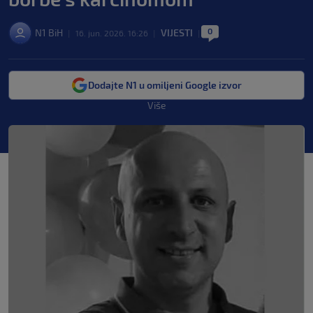
0
N1 BiH
VIJESTI
|
16. jun. 2026. 16:26
|
|
Dodajte N1 u omiljeni Google izvor
Više