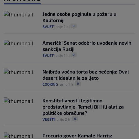
se pitaju gdje je i šta radi (VIDEO)
0
OSTALI SPORTOVI
|
prije 6 h
|
Jedna osoba poginula u požaru u
Kaliforniji
0
SVIJET
|
prije 1 h
|
Američki Senat odobrio uvođenje novih
sankcija Rusiji
0
SVIJET
|
prije 1 h
|
Najbrža voćna torta bez pečenja: Ovaj
desert idealan je za ljeto
0
COOKING
|
prije 1 h
|
Konstitutivnost i legitimno
predstavljanje: Temelj BiH ili alat za
političke obračune?
0
VIJESTI
|
prije 2 h
|
Procurio govor Kamale Harris: