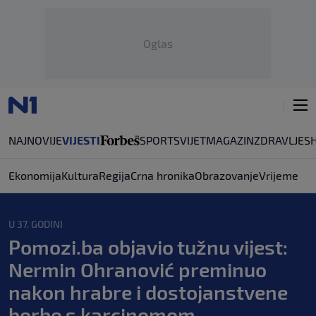
Oglas
NAJNOVIJE
VIJESTI
SPORT
SVIJET
MAGAZIN
ZDRAVLJE
S
Ekonomija
Kultura
Regija
Crna hronika
Obrazovanje
Vrijeme
U 37. GODINI
Pomozi.ba objavio tužnu vijest:
Nermin Ohranović preminuo
nakon hrabre i dostojanstvene
borbe s karcinomom