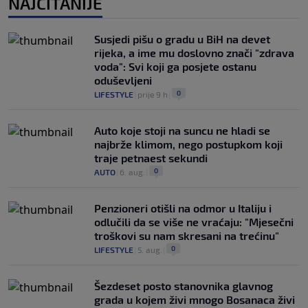
NAJČITANIJE
Susjedi pišu o gradu u BiH na devet
rijeka, a ime mu doslovno znači "zdrava
voda": Svi koji ga posjete ostanu
oduševljeni
0
LIFESTYLE
|
prije 9 h
|
Auto koje stoji na suncu ne hladi se
najbrže klimom, nego postupkom koji
traje petnaest sekundi
0
AUTO
|
6. aug.
|
Penzioneri otišli na odmor u Italiju i
odlučili da se više ne vraćaju: "Mjesečni
troškovi su nam skresani na trećinu"
0
LIFESTYLE
|
5. aug.
|
Šezdeset posto stanovnika glavnog
grada u kojem živi mnogo Bosanaca živi