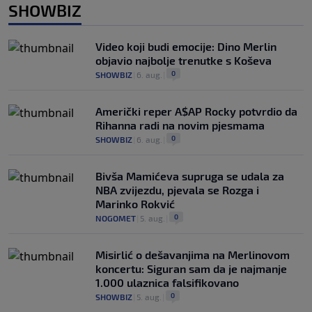
SHOWBIZ
Video koji budi emocije: Dino Merlin
objavio najbolje trenutke s Koševa
0
SHOWBIZ
|
6. aug.
|
Američki reper A$AP Rocky potvrdio da
Rihanna radi na novim pjesmama
0
SHOWBIZ
|
6. aug.
|
Bivša Mamićeva supruga se udala za
NBA zvijezdu, pjevala se Rozga i
Marinko Rokvić
0
NOGOMET
|
5. aug.
|
Misirlić o dešavanjima na Merlinovom
koncertu: Siguran sam da je najmanje
1.000 ulaznica falsifikovano
0
SHOWBIZ
|
5. aug.
|