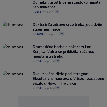
Odmaknula od Bidena i žestoko napala
republikance
0
SVIJET
|
prije 2 h
|
Doktori: Za zdravo srce treba jesti dvije
supernamirnice
0
ZDRAVLJE
|
prije 3 h
|
Dramatična borba s požarom kod
Konjica: Vatra se približila kućama,
mještani u strahu
0
VIJESTI
|
prije 3 h
|
Dva krivična djela pod istragom:
Eksplozivna naprava u Vitezu i zapaljeno
vozilo u Novom Travniku
0
VIJESTI
|
prije 4 h
|