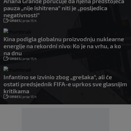
Ariana Grande poručuje da njena predstojeća
pauza „nije ishitrena“ niti je „posljedica
negativnosti“
FORBES
|
prije 15 h
Kina podigla globalnu proizvodnju nuklearne
energije na rekordni nivo: Ko je na vrhu, a ko
na dnu
FORBES
|
prije 15 h
Infantino se izvinio zbog „grešaka“, ali će
ostati predsjednik FIFA-e uprkos sve glasnijim
kritikama
FORBES
|
prije 15 h