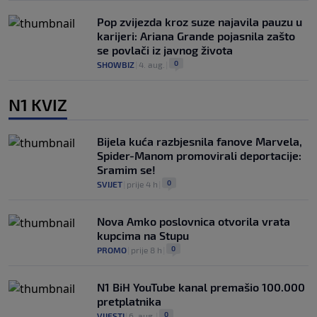
Pop zvijezda kroz suze najavila pauzu u
karijeri: Ariana Grande pojasnila zašto
se povlači iz javnog života
0
SHOWBIZ
|
4. aug.
|
N1 KVIZ
Bijela kuća razbjesnila fanove Marvela,
Spider-Manom promovirali deportacije:
Sramim se!
0
SVIJET
|
prije 4 h
|
Nova Amko poslovnica otvorila vrata
kupcima na Stupu
0
PROMO
|
prije 8 h
|
N1 BiH YouTube kanal premašio 100.000
pretplatnika
0
VIJESTI
|
6. aug.
|