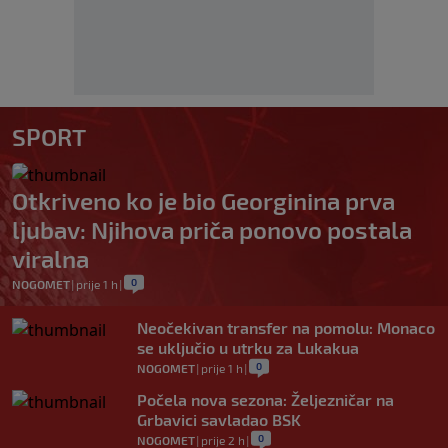
SPORT
Otkriveno ko je bio Georginina prva
ljubav: Njihova priča ponovo postala
viralna
0
NOGOMET
|
prije 1 h
|
Neočekivan transfer na pomolu: Monaco
se uključio u utrku za Lukakua
0
NOGOMET
|
prije 1 h
|
Počela nova sezona: Željezničar na
Grbavici savladao BSK
0
NOGOMET
|
prije 2 h
|