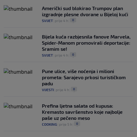
Američki sud blokirao Trumpov plan
izgradnje plesne dvorane u Bijeloj kući
0
SVIJET
|
prije 4 h
|
Bijela kuća razbjesnila fanove Marvela,
Spider-Manom promovirali deportacije:
Sramim se!
0
SVIJET
|
prije 4 h
|
Pune ulice, više noćenja i milioni
prometa: Sarajevo prkosi turističkom
padu
0
VIJESTI
|
prije 4 h
|
Prefina ljetna salata od kupusa:
Kremasto savršenstvo koje najbolje
paše uz pečeno meso
0
COOKING
|
prije 5 h
|