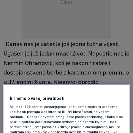
Oglas
"Danas nas je zatekla još jedna tužna vijest.
Ugašen je još jedan mladi život. Napustio nas je
Nermin Ohranović, koji je nakon hrabre i
dostojanstvene borbe s karcinomom preminuo
u 37. godini života. Njegovoj porodici
upućujemo iskreno saučešće i želimo im
Brinemo o vašoj privatnosti
mnogo snage da podnesu ovaj veliki gubitak",
Mi i naši
603
partneri pohranjujemo i pristupamo osobnim podacima,
napisali su iz Pomozi.ba.
kao što su pretraga web stranica ili lični identifikatori, na vašem
računaru . Odabir Prihvatam omogućava praćenje tehnologije kako bi se
pružila podrška dolje prikazanim svrhama na osnovu kojih mi i naši
partneri obrađujemo podatke Ukoliko je praćenje onemogućeno, neki od
sadržaja i reklama koje vidite možda neće biti relevantni za vas. Ovaj