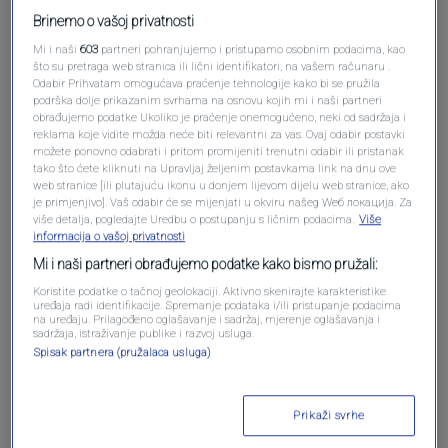
Brinemo o vašoj privatnosti
Mi i naši
603
partneri pohranjujemo i pristupamo osobnim podacima, kao
što su pretraga web stranica ili lični identifikatori, na vašem računaru .
Odabir Prihvatam omogućava praćenje tehnologije kako bi se pružila
podrška dolje prikazanim svrhama na osnovu kojih mi i naši partneri
obrađujemo podatke Ukoliko je praćenje onemogućeno, neki od sadržaja i
reklama koje vidite možda neće biti relevantni za vas. Ovaj odabir postavki
možete ponovno odabrati i pritom promijeniti trenutni odabir ili pristanak
tako što ćete kliknuti na Upravljaj željenim postavkama link na dnu ove
web stranice [ili plutajuću ikonu u donjem lijevom dijelu web stranice, ako
Oglas
je primjenjivo]. Vaš odabir će se mijenjati u okviru našeg Wеб локација. Za
više detalja, pogledajte Uredbu o postupanju s ličnim podacima.
Više
informacija o vašoj privatnosti
Mi i naši partneri obrađujemo podatke kako bismo pružali:
Koristite podatke o tačnoj geolokaciji. Aktivno skenirajte karakteristike
uređaja radi identifikacije. Spremanje podataka i/ili pristupanje podacima
na uređaju. Prilagođeno oglašavanje i sadržaj, mjerenje oglašavanja i
sadržaja, istraživanje publike i razvoj usluga.
Spisak partnera (pružalaca usluga)
Prikaži svrhe
Oglas