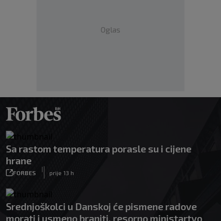
Oglas
Sa rastom temperatura porasle su i cijene
hrane
|
FORBES
prije 13 h
Srednjoškolci u Danskoj će pismene radove
morati i usmeno braniti, resorno ministartvo