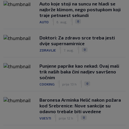
Auto koje stoji na suncu ne hladi se
najbrže klimom, nego postupkom koji
traje petnaest sekundi
|
|
0
AUTO
6. aug.
Doktori: Za zdravo srce treba jesti
dvije supernamirnice
|
|
0
ZDRAVLJE
7. aug.
Punjene paprike kao nekad: Ovaj mali
trik naših baka čini nadjev savršeno
sočnim
|
|
0
COOKING
prije 13 h
Baronesa Arminka Helić nakon požara
kod Srebrenice: Nove sankcije su
odavno trebale biti uvedene
|
|
0
VIJESTI
prije 12 h