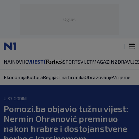
Oglas
NAJNOVIJE
VIJESTI
SPORT
SVIJET
MAGAZIN
ZDRAVLJE
Ekonomija
Kultura
Regija
Crna hronika
Obrazovanje
Vrijeme
U 37. GODINI
Pomozi.ba objavio tužnu vijest:
Nermin Ohranović preminuo
nakon hrabre i dostojanstvene
borbe s karcinomom