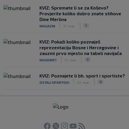
KVIZ: Spremate li se za Koševo?
Provjerite koliko dobro znate stihove
Dine Merlina
|
|
1
MAGAZIN
31. mar.
KVIZ: Pokaži koliko poznaješ
reprezentaciju Bosne i Hercegovine i
zauzmi prvo mjesto na tabeli navijača
|
|
0
NOGOMET
31. mar.
KVIZ: Poznajete li bh. sport i sportiste?
|
|
0
OSTALI SPORTOVI
23. mar.