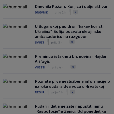
|
|
0
KOŠARKA
prije 5 h
Dnevnik: Požar u Konjicu i dalje aktivan
|
|
0
DNEVNIK
prije 2 h
Infantino nekada poručivao: "Novac
FIFA-e je vaš novac", danas se suočava
s najvećom krizom
U Bugarskoj pao dron "kakav koristi
|
|
0
NOGOMET
prije 5 h
Ukrajina", Sofija pozvala ukrajinsku
ambasadoricu na razgovor
|
|
0
SVIJET
prije 3 h
Preminuo istaknuti bh. novinar Hajdar
Arifagić
|
|
0
VIJESTI
prije 4 h
Poznate prve neslužbene informacije o
uzroku sudara dva voza u Hrvatskoj
|
|
0
REGIJA
prije 4 h
Rudari i dalje ne žele napustiti jamu
"Raspotočje" u Zenici: Od ponedjeljka