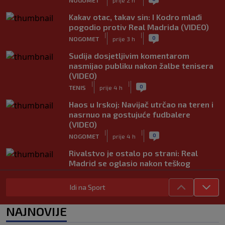
Kakav otac, takav sin: I Kodro mlađi
pogodio protiv Real Madrida (VIDEO)
|
|
0
NOGOMET
prije 3 h
Sudija dosjetljivim komentarom
nasmijao publiku nakon žalbe tenisera
(VIDEO)
|
|
0
TENIS
prije 4 h
Haos u Irskoj: Navijač utrčao na teren i
nasrnuo na gostujuće fudbalere
(VIDEO)
|
|
0
NOGOMET
prije 4 h
Rivalstvo je ostalo po strani: Real
Madrid se oglasio nakon teškog
gubitka Lionela Messija
|
|
0
NOGOMET
prije 4 h
Idi na Sport
WNBA igračice odgovorile Kanteru
NAJNOVIJE
nakon provokacije: "Nećemo biti
politički pijuni"