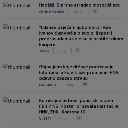
Hadžići: Smrtno stradao motociklista
|
|
0
CRNA HRONIKA
prije 5 h
"I danas osjećam ljubomoru": Ana
Ivanović govorila o svojoj ljepoti i
predrasudama koje su je pratile tokom
karijere
|
|
0
TENIS
7. aug.
Objavljeno koje države podržavaju
Infantina, a koje traže promjene: HNS
odavno zauzeo stranu
|
|
0
NOGOMET
7. aug.
Ko ruši jedinstveni policijski sistem
FBiH? NS Mostar prozvala institucije
HNK, ZHK i Kantona 10
|
|
0
VIJESTI
7. aug.