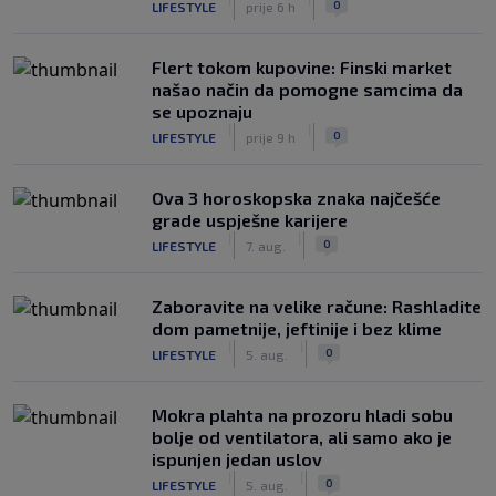
0
LIFESTYLE
prije 6 h
Flert tokom kupovine: Finski market
našao način da pomogne samcima da
se upoznaju
|
|
0
LIFESTYLE
prije 9 h
Ova 3 horoskopska znaka najčešće
grade uspješne karijere
|
|
0
LIFESTYLE
7. aug.
Zaboravite na velike račune: Rashladite
dom pametnije, jeftinije i bez klime
|
|
0
LIFESTYLE
5. aug.
Mokra plahta na prozoru hladi sobu
bolje od ventilatora, ali samo ako je
ispunjen jedan uslov
|
|
0
LIFESTYLE
5. aug.