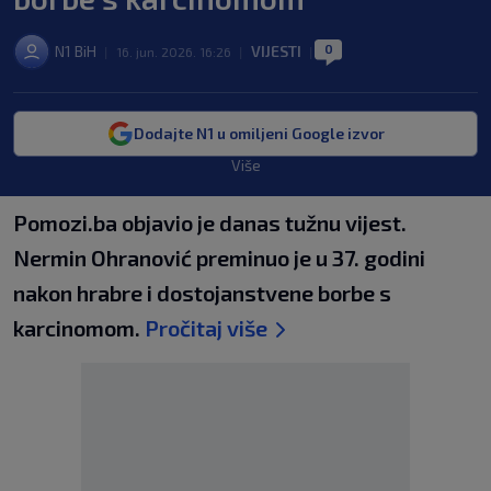
0
N1 BiH
VIJESTI
|
16. jun. 2026. 16:26
|
|
Dodajte N1 u omiljeni Google izvor
Više
Pomozi.ba objavio je danas tužnu vijest.
Nermin Ohranović preminuo je u 37. godini
nakon hrabre i dostojanstvene borbe s
karcinomom.
Pročitaj više