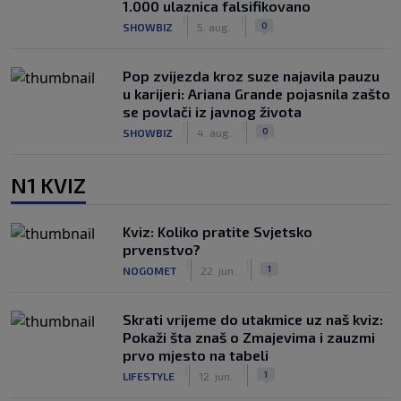
1.000 ulaznica falsifikovano
|
|
0
SHOWBIZ
5. aug.
Pop zvijezda kroz suze najavila pauzu
u karijeri: Ariana Grande pojasnila zašto
se povlači iz javnog života
|
|
0
SHOWBIZ
4. aug.
N1 KVIZ
Kviz: Koliko pratite Svjetsko
prvenstvo?
|
|
1
NOGOMET
22. jun.
Skrati vrijeme do utakmice uz naš kviz:
Pokaži šta znaš o Zmajevima i zauzmi
prvo mjesto na tabeli
|
|
1
LIFESTYLE
12. jun.