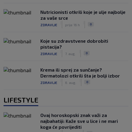
Nutricionisti otkrili koje je ulje najbolje
za vaše srce
|
|
0
ZDRAVLJE
prije 16 h
Koje su zdravstvene dobrobiti
pistacija?
|
|
0
ZDRAVLJE
7. aug.
Krema ili sprej za sunčanje?
Dermatolozi otkrili šta je bolji izbor
|
|
0
ZDRAVLJE
6. aug.
LIFESTYLE
Ovaj horoskopski znak važi za
najbahatiji: Kaže sve u lice i ne mari
koga će povrijediti
|
|