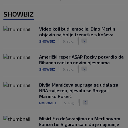
SHOWBIZ
Video koji budi emocije: Dino Merlin
objavio najbolje trenutke s Koševa
|
|
0
SHOWBIZ
6. aug.
Američki reper A$AP Rocky potvrdio da
Rihanna radi na novim pjesmama
|
|
0
SHOWBIZ
6. aug.
Bivša Mamićeva supruga se udala za
NBA zvijezdu, pjevala se Rozga i
Marinko Rokvić
|
|
0
NOGOMET
5. aug.
Misirlić o dešavanjima na Merlinovom
koncertu: Siguran sam da je najmanje