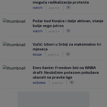
moguća radikalizacija protesta
|
|
0
VIJESTI
prije 5 h
Požar kod Konjica i dalje aktivan, stanje
bolje nego jutros
|
|
0
VIJESTI
prije 5 h
Vučić: Izbori u Srbiji za maksimalno tri
mjeseca
|
|
0
REGIJA
prije 5 h
Enes Kanter Freedom želi na WNBA
draft: Neobičnim potezom pokušava
ukazati na pravila lige
|
|
0
KOŠARKA
prije 6 h