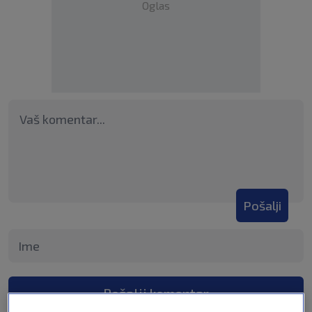
Oglas
Pošalji
Pošalji komentar