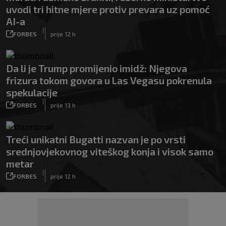
uvodi tri hitne mjere protiv prevara uz pomoć
AI-a
|
FORBES
prije 12 h
Da li je Trump promijenio imidž: Njegova
frizura tokom govora u Las Vegasu pokrenula
spekulacije
|
FORBES
prije 13 h
Treći unikatni Bugatti nazvan je po vrsti
srednjovjekovnog viteškog konja i visok samo
metar
|
FORBES
prije 12 h