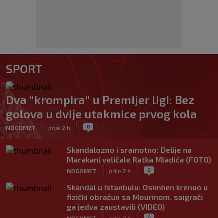
SPORT
Dva "krompira" u Premijer ligi: Bez
golova u dvije utakmice prvog kola
|
|
0
NOGOMET
prije 2 h
Skandalozno i sramotno: Delije na
Marakani veličale Ratka Mladića (FOTO)
|
|
0
NOGOMET
prije 2 h
Skandal u Istanbulu: Osimhen krenuo u
fizički obračun sa Mourinom, saigrači
ga jedva zaustavili (VIDEO)
|
|
0
NOGOMET
prije 2 h