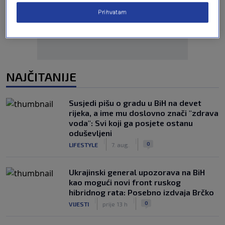
Prihvatam
NAJČITANIJE
Susjedi pišu o gradu u BiH na devet
rijeka, a ime mu doslovno znači "zdrava
voda": Svi koji ga posjete ostanu
oduševljeni
|
|
0
LIFESTYLE
7. aug.
Ukrajinski general upozorava na BiH
kao mogući novi front ruskog
hibridnog rata: Posebno izdvaja Brčko
|
|
0
VIJESTI
prije 13 h