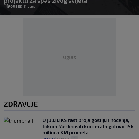
projektu za spas živog svijeta
FORBES
|
5. aug.
Oglas
ZDRAVLJE
U julu u KS rast broja gostiju i noćenja,
tokom Merlinovih koncerata gotovo 156
miliona KM prometa
0
VIJESTI
|
prije 1 h
|