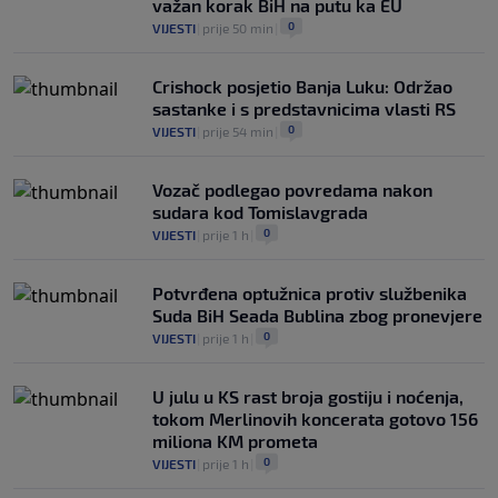
važan korak BiH na putu ka EU
0
VIJESTI
|
prije 50 min
|
Crishock posjetio Banja Luku: Održao
sastanke i s predstavnicima vlasti RS
0
VIJESTI
|
prije 54 min
|
Vozač podlegao povredama nakon
sudara kod Tomislavgrada
0
VIJESTI
|
prije 1 h
|
Potvrđena optužnica protiv službenika
Suda BiH Seada Bublina zbog pronevjere
0
VIJESTI
|
prije 1 h
|
U julu u KS rast broja gostiju i noćenja,
tokom Merlinovih koncerata gotovo 156
miliona KM prometa
0
VIJESTI
|
prije 1 h
|