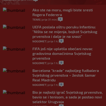
Ako ste na moru, mogli biste sresti
Rogera Federera
0
TENIS
|
prije 31 min
|
UEFA poslala oštru poruku Infantinu:
"Ništa se ne mijenja, bojkot Svjetskog
prvenstva i dalje je na snazi"
0
NOGOMET
|
prije 1 h
|
FIFA još nije uplatila obećani novac
gradovima domaćinima Svjetskog
prvenstva
0
NOGOMET
|
prije 1 h
|
Barcelona "krade" najboljeg fudbalera
Svjetskog prvenstva – žestok šamar
Real Madridu
0
NOGOMET
|
prije 1 h
|
Bio je najbolji igrač Svjetskog prvenstva,
bavio se i tenisom, a sada je postao novi
selektor Urugvaja