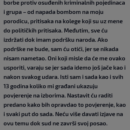
borbe protiv osuđenih kriminalnih pojedinaca
i grupa – od napada bombom na moju
porodicu, pritisaka na kolege koji su uz mene
do političkih pritisaka. Međutim, sve ću
izdržati dok imam podršku naroda. Ako
podrške ne bude, sam ću otići, jer se nikada
nisam nametao. Oni koji misle da će me ovako
usporiti, varaju se jer sada idemo još jače kao i
nakon svakog udara. Isti sam i sada kao i svih
13 godina koliko mi građani ukazuju
povjerenje na izborima. Nastavit ću raditi
predano kako bih opravdao to povjerenje, kao
i svaki put do sada. Neću više davati izjave na
ovu temu dok sud ne završi svoj posao.