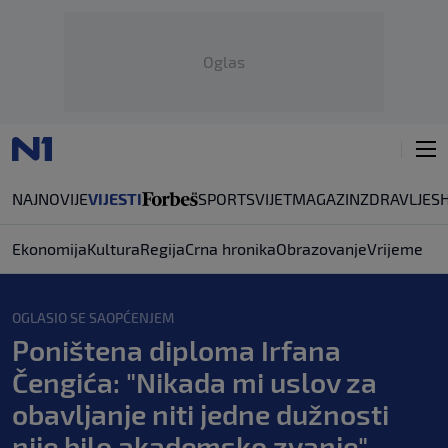
Oglas
NAJNOVIJE
VIJESTI
SPORT
SVIJET
MAGAZIN
ZDRAVLJE
S
Ekonomija
Kultura
Regija
Crna hronika
Obrazovanje
Vrijeme
OGLASIO SE SAOPĆENJEM
Poništena diploma Irfana
Čengića: "Nikada mi uslov za
obavljanje niti jedne dužnosti
nije bilo akademsko zvanje"