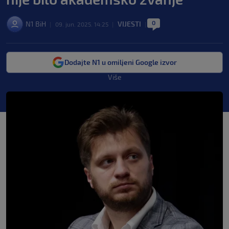
0
N1 BiH
VIJESTI
|
09. jun. 2025. 14:25
|
|
Dodajte N1 u omiljeni Google izvor
Više