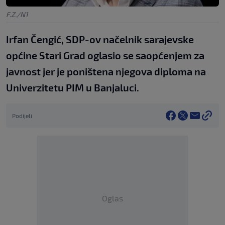
F.Z./N1
Irfan Čengić, SDP-ov načelnik sarajevske
općine Stari Grad oglasio se saopćenjem za
javnost jer je poništena njegova diploma na
Univerzitetu PIM u Banjaluci.
Podijeli
Oglas