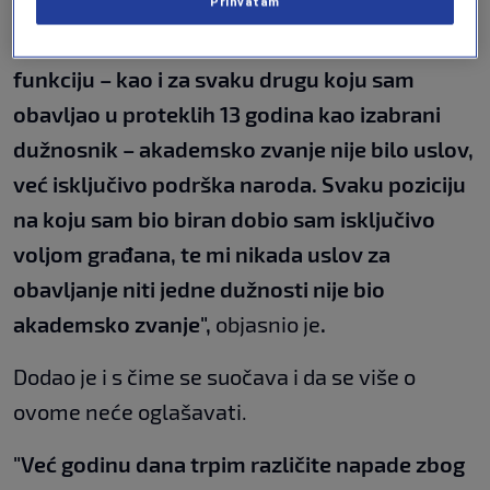
Prihvatam
ne u interesu određenih grupa i pojedinaca.
Ostajem na poziciji načelnika Općine, jer za tu
funkciju – kao i za svaku drugu koju sam
obavljao u proteklih 13 godina kao izabrani
dužnosnik – akademsko zvanje nije bilo uslov,
već isključivo podrška naroda. Svaku poziciju
na koju sam bio biran dobio sam isključivo
voljom građana, te mi nikada uslov za
obavljanje niti jedne dužnosti nije bio
akademsko zvanje",
objasnio je
.
Dodao je i s čime se suočava i da se više o
ovome neće oglašavati.
"Već godinu dana trpim različite napade zbog