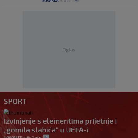
KOŠARKA
|
5. aug.
|
Oglas
SPORT
Izvinjenje s elementima prijetnje i
„gomila slabića“ u UEFA-i
0
NOGOMET
|
prije 2 min
|