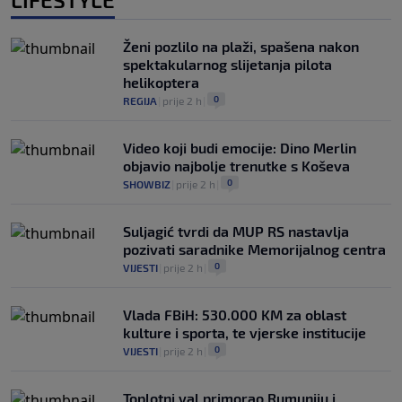
Ženi pozlilo na plaži, spašena nakon
spektakularnog slijetanja pilota
helikoptera
0
REGIJA
|
prije 2 h
|
Video koji budi emocije: Dino Merlin
objavio najbolje trenutke s Koševa
0
SHOWBIZ
|
prije 2 h
|
Suljagić tvrdi da MUP RS nastavlja
pozivati saradnike Memorijalnog centra
0
VIJESTI
|
prije 2 h
|
Vlada FBiH: 530.000 KM za oblast
kulture i sporta, te vjerske institucije
0
VIJESTI
|
prije 2 h
|
Toplotni val primorao Rumuniju i