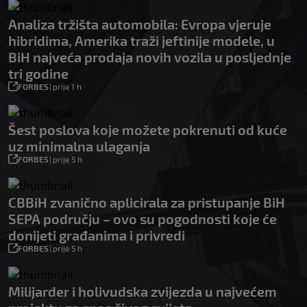
Analiza tržišta automobila: Evropa vjeruje
hibridima, Amerika traži jeftinije modele, u
BiH najveća prodaja novih vozila u posljednje
tri godine
FORBES
|
prije 1 h
Šest poslova koje možete pokrenuti od kuće
uz minimalna ulaganja
FORBES
|
prije 5 h
CBBiH zvanično aplicirala za pristupanje BiH
SEPA području – ovo su pogodnosti koje će
donijeti građanima i privredi
FORBES
|
prije 5 h
Milijarder i holivudska zvijezda u najvećem