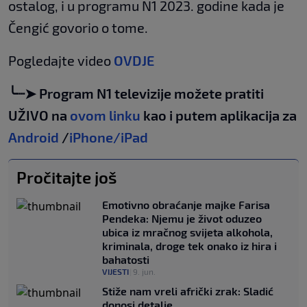
ostalog, i u programu N1 2023. godine kada je
Čengić govorio o tome.
Pogledajte video
OVDJE
╰┈➤ Program N1 televizije možete pratiti
UŽIVO na
ovom linku
kao i putem aplikacija za
Android
/
iPhone/iPad
Pročitajte još
Emotivno obraćanje majke Farisa
Pendeka: Njemu je život oduzeo
ubica iz mračnog svijeta alkohola,
kriminala, droge tek onako iz hira i
bahatosti
VIJESTI
|
9. jun.
Stiže nam vreli afrički zrak: Sladić
donosi detalje