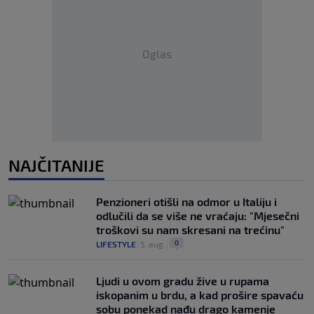
Oglas
NAJČITANIJE
Penzioneri otišli na odmor u Italiju i
odlučili da se više ne vraćaju: "Mjesečni
troškovi su nam skresani na trećinu"
0
LIFESTYLE
|
5. aug.
|
Ljudi u ovom gradu žive u rupama
iskopanim u brdu, a kad prošire spavaću
sobu ponekad nađu drago kamenje