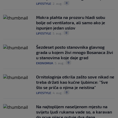
0
LIFESTYLE
|
2. aug.
|
Mokra plahta na prozoru hladi sobu
bolje od ventilatora, ali samo ako je
ispunjen jedan uslov
0
LIFESTYLE
|
5. aug.
|
Šezdeset posto stanovnika glavnog
grada u kojem živi mnogo Bosanaca živi
u stanovima koje daje grad
0
EKONOMIJA
|
5. aug.
|
Ornitologinja otkrila zašto sove nikad ne
treba držati kao kućne ljubimce: "Sve
što se priča o njima je neistina"
0
LIFESTYLE
|
4. aug.
|
Na najtoplijem naseljenom mjestu na
svijetu ljudi rukama vade so, a karavan
do prve pijace putuje dva dana