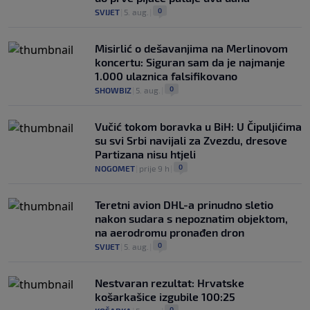
0
SVIJET
|
5. aug.
|
Misirlić o dešavanjima na Merlinovom
koncertu: Siguran sam da je najmanje
1.000 ulaznica falsifikovano
0
SHOWBIZ
|
5. aug.
|
Vučić tokom boravka u BiH: U Čipuljićima
su svi Srbi navijali za Zvezdu, dresove
Partizana nisu htjeli
0
NOGOMET
|
prije 9 h
|
Teretni avion DHL-a prinudno sletio
nakon sudara s nepoznatim objektom,
na aerodromu pronađen dron
0
SVIJET
|
5. aug.
|
Nestvaran rezultat: Hrvatske
košarkašice izgubile 100:25
0