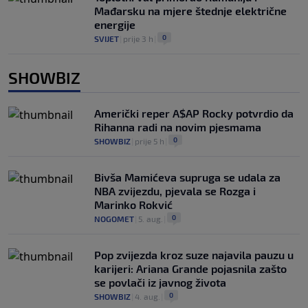
Mađarsku na mjere štednje električne
energije
0
SVIJET
|
prije 3 h
|
SHOWBIZ
Američki reper A$AP Rocky potvrdio da
Rihanna radi na novim pjesmama
0
SHOWBIZ
|
prije 5 h
|
Bivša Mamićeva supruga se udala za
NBA zvijezdu, pjevala se Rozga i
Marinko Rokvić
0
NOGOMET
|
5. aug.
|
Pop zvijezda kroz suze najavila pauzu u
karijeri: Ariana Grande pojasnila zašto
se povlači iz javnog života
0
SHOWBIZ
|
4. aug.
|