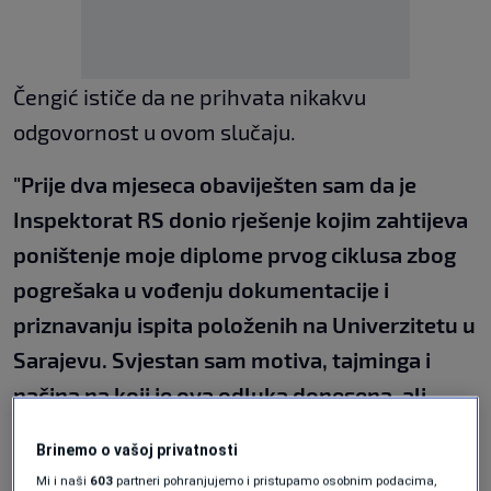
Čengić ističe da ne prihvata nikakvu
odgovornost u ovom slučaju.
"Prije dva mjeseca obaviješten sam da je
Inspektorat RS donio rješenje kojim zahtijeva
poništenje moje diplome prvog ciklusa zbog
pogrešaka u vođenju dokumentacije i
priznavanju ispita položenih na Univerzitetu u
Sarajevu. Svjestan sam motiva, tajminga i
načina na koji je ova odluka donesena, ali
umjesto da govorim o "napadima na
Brinemo o vašoj privatnosti
Bošnjake" ili pravim druga poređenja, poput
Mi i naši
603
partneri pohranjujemo i pristupamo osobnim podacima,