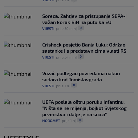
Soreca: Zahtjev za pristupanje SEPA-i
važan korak BiH na putu ka EU
0
VIJESTI
|
prije 50 min
|
Crishock posjetio Banja Luku: Održao
sastanke i s predstavnicima vlasti RS
0
VIJESTI
|
prije 54 min
|
Vozač podlegao povredama nakon
sudara kod Tomislavgrada
0
VIJESTI
|
prije 1 h
|
UEFA poslala oštru poruku Infantinu:
"Ništa se ne mijenja, bojkot Svjetskog
prvenstva i dalje je na snazi"
0
NOGOMET
|
prije 1 h
|
LIFESTYLE