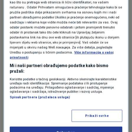
slučaja gradonačelnika u drugim državama,
kao što su pretraga web stranica ili lični identifikatori, na vašem
računaru . Odabir Prihvatam omogućava praćenje tehnologije kako bi se
poštujem odluke institucija. Prihvatam
pružila podrška dolje prikazanim svrhama na osnovu kojih mi i naši
partneri obrađujemo podatke Ukoliko je praćenje onemogućeno, neki od
posljedice, ali ne i bilo kakvu odgovornost, jer
sadržaja i reklama koje vidite možda neće biti relevantni za vas. Ovaj
odabir postavki možete ponovno odabrati i pritom promijeniti trenutni
ako su propusti i postojali, oni nisu moji",
odabir ili pristanak tako što ćete kliknuti na Upravljaj željenim
postavkama link na dnu ove web stranice [ili plutajuću ikonu u donjem
naveo je Čengić.
lijevom dijelu web stranice, ako je primjenjivo]. Vaš odabir će se
mijenjati u okviru našeg Wеб локација. Za više detalja, pogledajte
Uredbu o postupanju s ličnim podacima.
Više informacija o vašoj
Dodaje da ostaje načelnik općine i da će se
privatnosti
nastaviti pravno boriti.
Mi i naši partneri obrađujemo podatke kako bismo
pružali:
Iskoristit ću zakonska prava kako bih dokazao
Koristite podatke o tačnoj geolokaciji. Aktivno skenirajte karakteristike
uređaja radi identifikacije. Spremanje podataka i/ili pristupanje
svoju ispravnost i kao legalista poštovat ću
podacima na uređaju. Prilagođeno oglašavanje i sadržaj, mjerenje
oglašavanja i sadržaja, istraživanje publike i razvoj usluga.
svaku konačnu odluku institucija. Uvjeren
Spisak partnera (pružalaca usluga)
sam da će se u toku postupka sve činjenice
koje su od značaja za rješavanje ove stvari
Prikaži svrhe
utvrde tačno i ispravno, u interesu pravde, a