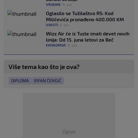
VRIJEME
|
9. jun.
Oglasilo se Tužilaštvo RS: Kod
Miličevića pronađeno 400.000 KM
VIJESTI
|
9. jun.
Wizz Air će iz Tuzle imati devet novih
linija: Od 15. juna letovi za Beč
EKONOMIJA
|
9. jun.
Više tema kao što je ova?
DIPLOMA
IRFAN ČENGIĆ
Oglas