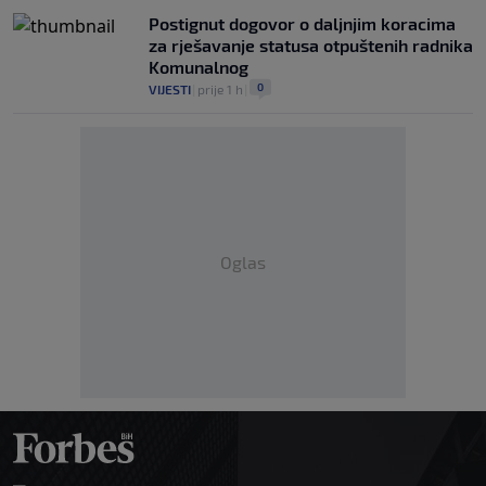
Postignut dogovor o daljnjim koracima
za rješavanje statusa otpuštenih radnika
Komunalnog
0
VIJESTI
|
prije 1 h
|
Oglas