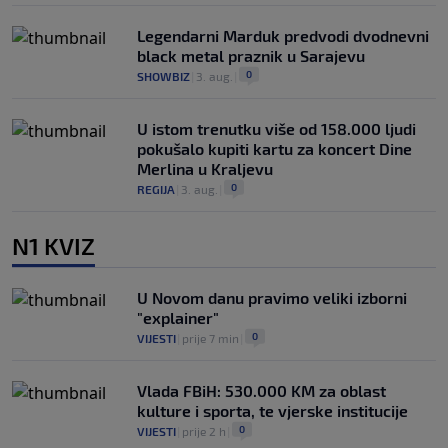
Legendarni Marduk predvodi dvodnevni
black metal praznik u Sarajevu
0
SHOWBIZ
|
3. aug.
|
U istom trenutku više od 158.000 ljudi
pokušalo kupiti kartu za koncert Dine
Merlina u Kraljevu
0
REGIJA
|
3. aug.
|
N1 KVIZ
U Novom danu pravimo veliki izborni
"explainer"
0
VIJESTI
|
prije 7 min
|
Vlada FBiH: 530.000 KM za oblast
kulture i sporta, te vjerske institucije
0
VIJESTI
|
prije 2 h
|