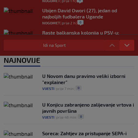
0
NOGOMET
|
prije 1 h
|
Ubijen David Owori (27), jedan od
najboljih fudbalera Ugande
0
NOGOMET
|
prije 2 h
|
Raste balkanska kolonija u PSV-u:
Reprezentativac Srbije stigao kod
Perišića i Bajraktarevića
Idi na Sport
0
NOGOMET
|
prije 2 h
|
NAJNOVIJE
Real Madrid je oborio rekord!
Talentovani ofanzivac za 135 miliona
eura stigao na Santiago Bernabeu
U Novom danu pravimo veliki izborni
0
NOGOMET
|
prije 2 h
|
"explainer"
0
VIJESTI
|
prije 7 min
|
U Konjicu zabranjeno zalijevanje vrtova i
javnih površina
0
VIJESTI
|
prije 48 min
|
Soreca: Zahtjev za pristupanje SEPA-i