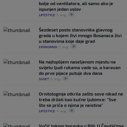
bolje od ventilatora, ali samo ako je
ispunjen jedan uslov
0
LIFESTYLE
|
5. aug.
|
Šezdeset posto stanovnika glavnog
grada u kojem živi mnogo Bosanaca živi
u stanovima koje daje grad
0
EKONOMIJA
|
5. aug.
|
Na najtoplijem naseljenom mjestu na
svijetu ljudi rukama vade so, a karavan
do prve pijace putuje dva dana
0
SVIJET
|
5. aug.
|
Ornitologinja otkrila zašto sove nikad ne
treba držati kao kućne ljubimce: "Sve
što se priča o njima je neistina"
0
LIFESTYLE
|
4. aug.
|
Vučić tokom boravka u BiH: U Čipuljićima