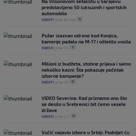
Na Vilsonovom šetalištu u Sarajevu
predstavljeno 50 luksuznih i sportskih
automobila
0
VIJESTI
|
prije 48 min
|
Požar izazvao odrone kod Konjica,
kamenje padalo na M-17 i oštetilo vozila
0
VIJESTI
|
prije 1 h
|
Milioni iz budžeta, stotine prijava i samo
nekoliko kazni: Šta pokazuje početak
izborne kampanje?
0
VIJESTI
|
prije 1 h
|
VIDEO Severina: Kad priznamo ono što
se desilo u Srebrenici bit ćemo vesele
države
0
VIJESTI
|
prije 2 h
|
Vučić najavio izbore u Srbiji: Podnijet ću