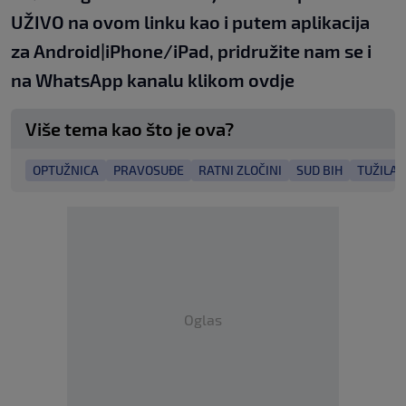
UŽIVO na
ovom linku
kao i putem aplikacija
za
An
droid
|
iPhone/iPad,
pridružite nam se i
na WhatsApp kanalu klikom
ovdje
Više tema kao što je ova?
OPTUŽNICA
PRAVOSUĐE
RATNI ZLOČINI
SUD BIH
TUŽILAŠ
Oglas