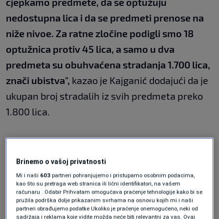
cjepkamo predmete, da se optužuju
nedostupna lica i da se predmeti prenose na
niže nivoe. Za ratne zločine podigli smo 18
optužnica protiv 45 lica, a samo u dva
predmeta su obuhvaćena stradanja 1.700 lica,
znači ubistva",
kazao je Kajganić dodajući da je
ukupan broj stradalih iz svih predmeta preko
1.800 lica.
On je rekao da su poteškoće u Odjelu za ratne
zločine vidljive kroz broj neriješenih predmeta
Brinemo o vašoj privatnosti
koji iznosi 192, od čega su lica u 90 predmeta
Mi i naši
603
partneri pohranjujemo i pristupamo osobnim podacima,
kao što su pretraga web stranica ili lični identifikatori, na vašem
nedostupna organima BiH, javlja Detektor.
računaru . Odabir Prihvatam omogućava praćenje tehnologije kako bi se
pružila podrška dolje prikazanim svrhama na osnovu kojih mi i naši
partneri obrađujemo podatke Ukoliko je praćenje onemogućeno, neki od
sadržaja i reklama koje vidite možda neće biti relevantni za vas. Ovaj