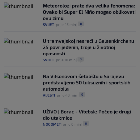
Meteorolozi prate dva velika fenomena:
Ovako bi Super El Niño mogao oblikovati
ovu zimu
0
SVIJET
|
prije 45 min
|
U tramvajskoj nesreći u Gelsenkirchenu
25 povrijeđenih, troje u životnoj
opasnosti
0
SVIJET
|
prije 10 min
|
Na Vilsonovom šetalištu u Sarajevu
predstavljeno 50 luksuznih i sportskih
automobila
0
VIJESTI
|
prije 48 min
|
UŽIVO | Borac - Vitebsk: Počeo je drugi
dio utakmice
0
NOGOMET
|
prije 6 min
|