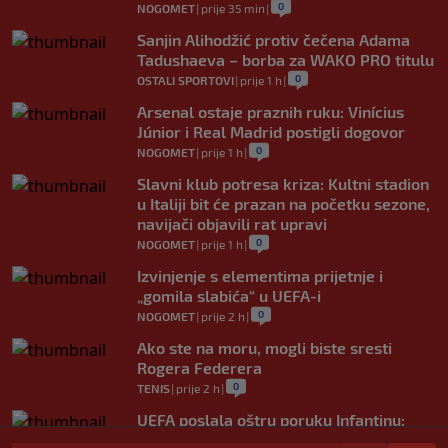
0
NOGOMET
|
prije 35 min
|
Sanjin Alihodžić protiv čečena Adama
Tadushaeva – borba za WAKO PRO titulu
0
OSTALI SPORTOVI
|
prije 1 h
|
Arsenal ostaje praznih ruku: Vinícius
Júnior i Real Madrid postigli dogovor
0
NOGOMET
|
prije 1 h
|
Slavni klub potresa kriza: Kultni stadion
u Italiji bit će prazan na početku sezone,
navijači objavili rat upravi
0
NOGOMET
|
prije 1 h
|
Izvinjenje s elementima prijetnje i
„gomila slabića“ u UEFA-i
0
NOGOMET
|
prije 2 h
|
Ako ste na moru, mogli biste sresti
Rogera Federera
0
TENIS
|
prije 2 h
|
UEFA poslala oštru poruku Infantinu:
"Ništa se ne mijenja, bojkot Svjetskog