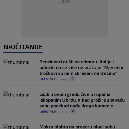
Oglas
NAJČITANIJE
Penzioneri otišli na odmor u Italiju i
odlučili da se više ne vraćaju: "Mjesečni
troškovi su nam skresani na trećinu"
0
LIFESTYLE
|
5. aug.
|
Ljudi u ovom gradu žive u rupama
iskopanim u brdu, a kad prošire spavaću
sobu ponekad nađu drago kamenje
0
LIFESTYLE
|
2. aug.
|
Mokra plahta na prozoru hladi sobu