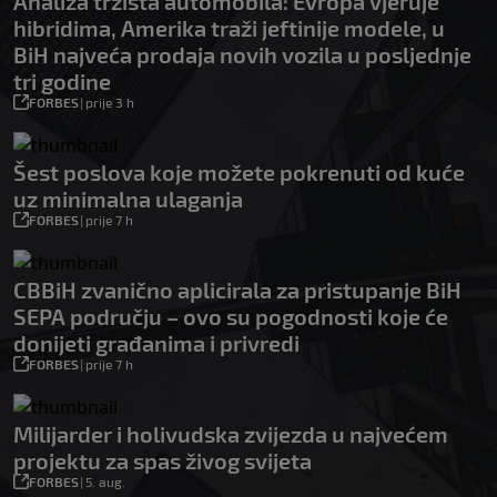
Analiza tržišta automobila: Evropa vjeruje
hibridima, Amerika traži jeftinije modele, u
BiH najveća prodaja novih vozila u posljednje
tri godine
FORBES
|
prije 3 h
Šest poslova koje možete pokrenuti od kuće
uz minimalna ulaganja
FORBES
|
prije 7 h
CBBiH zvanično aplicirala za pristupanje BiH
SEPA području – ovo su pogodnosti koje će
donijeti građanima i privredi
FORBES
|
prije 7 h
Milijarder i holivudska zvijezda u najvećem
projektu za spas živog svijeta
FORBES
|
5. aug.