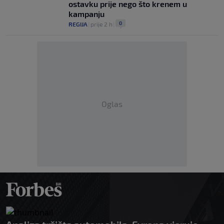
ostavku prije nego što krenem u
kampanju
0
REGIJA
|
prije 2 h
|
Oglas