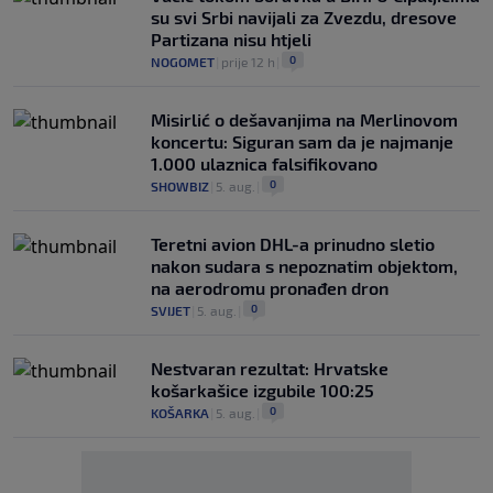
su svi Srbi navijali za Zvezdu, dresove
Partizana nisu htjeli
0
NOGOMET
|
prije 12 h
|
Misirlić o dešavanjima na Merlinovom
koncertu: Siguran sam da je najmanje
1.000 ulaznica falsifikovano
0
SHOWBIZ
|
5. aug.
|
Teretni avion DHL-a prinudno sletio
nakon sudara s nepoznatim objektom,
na aerodromu pronađen dron
0
SVIJET
|
5. aug.
|
Nestvaran rezultat: Hrvatske
košarkašice izgubile 100:25
0
KOŠARKA
|
5. aug.
|