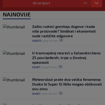
prvenstva i dalje je na snazi"
Idi na Sport
0
NOGOMET
|
prije 3 h
|
NAJNOVIJE
FIFA još nije uplatila obećani novac
gradovima domaćinima Svjetskog
prvenstva
Zašto rudnici gomilaju dugove i kada
0
NOGOMET
|
prije 3 h
|
više proizvode? Sindikat i ekonomisti
nude različite odgovore
0
VIJESTI
|
prije 10 min
|
U tramvajskoj nesreći u Gelsenkirchenu
25 povrijeđenih, troje u životnoj
opasnosti
0
SVIJET
|
prije 10 min
|
Meteorolozi prate dva velika fenomena:
Ovako bi Super El Niño mogao oblikovati
ovu zimu
0
SVIJET
|
prije 45 min
|