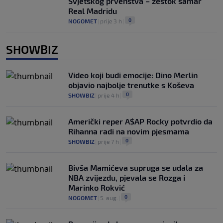
Svjetskog prvenstva – žestok šamar
Real Madridu
0
NOGOMET
|
prije 3 h
|
SHOWBIZ
Video koji budi emocije: Dino Merlin
objavio najbolje trenutke s Koševa
0
SHOWBIZ
|
prije 4 h
|
Američki reper A$AP Rocky potvrdio da
Rihanna radi na novim pjesmama
0
SHOWBIZ
|
prije 7 h
|
Bivša Mamićeva supruga se udala za
NBA zvijezdu, pjevala se Rozga i
Marinko Rokvić
0
NOGOMET
|
5. aug.
|