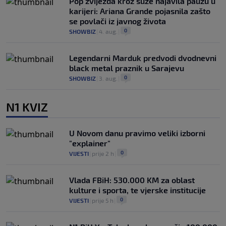
Pop zvijezda kroz suze najavila pauzu u
karijeri: Ariana Grande pojasnila zašto
se povlači iz javnog života
0
SHOWBIZ
|
4. aug.
|
Legendarni Marduk predvodi dvodnevni
black metal praznik u Sarajevu
0
SHOWBIZ
|
3. aug.
|
N1 KVIZ
U Novom danu pravimo veliki izborni
"explainer"
0
VIJESTI
|
prije 2 h
|
Vlada FBiH: 530.000 KM za oblast
kulture i sporta, te vjerske institucije
0
VIJESTI
|
prije 5 h
|