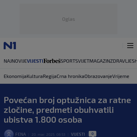
Oglas
NAJNOVIJE
VIJESTI
SPORT
SVIJET
MAGAZIN
ZDRAVLJE
S
Ekonomija
Kultura
Regija
Crna hronika
Obrazovanje
Vrijeme
Povećan broj optužnica za ratne
zločine, predmeti obuhvatili
ubistva 1.800 osoba
0
FENA
VIJESTI
|
20. mar. 2025. 08:53
|
|