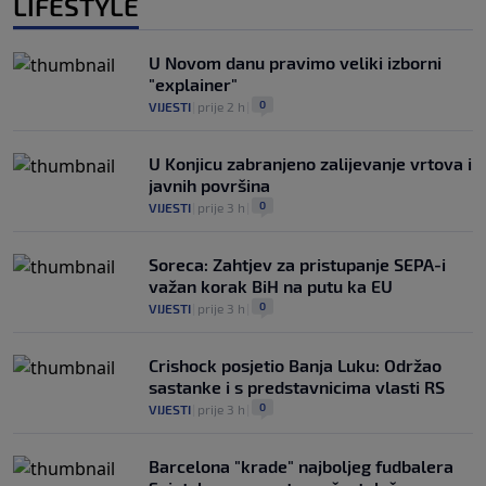
LIFESTYLE
U Novom danu pravimo veliki izborni
"explainer"
0
VIJESTI
|
prije 2 h
|
U Konjicu zabranjeno zalijevanje vrtova i
javnih površina
0
VIJESTI
|
prije 3 h
|
Soreca: Zahtjev za pristupanje SEPA-i
važan korak BiH na putu ka EU
0
VIJESTI
|
prije 3 h
|
Crishock posjetio Banja Luku: Održao
sastanke i s predstavnicima vlasti RS
0
VIJESTI
|
prije 3 h
|
Barcelona "krade" najboljeg fudbalera