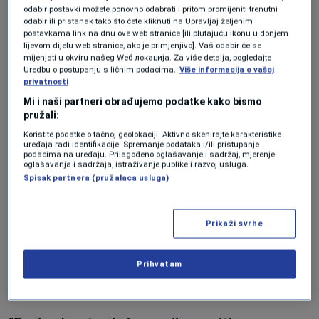
"U 2024. ustupljeno je ukupno 15 predmeta
odabir postavki možete ponovno odabrati i pritom promijeniti trenutni
odabir ili pristanak tako što ćete kliknuti na Upravljaj željenim
susjednim zemljama. Od toga sedam
postavkama link na dnu ove web stranice [ili plutajuću ikonu u donjem
predmeta u fazi istrage i jedan u fazi prijave
lijevom dijelu web stranice, ako je primjenjivo]. Vaš odabir će se
mijenjati u okviru našeg Wеб локација. Za više detalja, pogledajte
ustupljeno je Srbiji, a šest predmeta
Uredbu o postupanju s ličnim podacima.
Više informacija o vašoj
privatnosti
Hrvatskoj"
, rekao je Kajganić.
Mi i naši partneri obrađujemo podatke kako bismo
pružali:
Koristite podatke o tačnoj geolokaciji. Aktivno skenirajte karakteristike
Tužilaštvu je nedostupno 40 lica s oznakom “A”
uređaja radi identifikacije. Spremanje podataka i/ili pristupanje
podacima na uređaju. Prilagođeno oglašavanje i sadržaj, mjerenje
Haškog tribunala, a dostupno 73, rekao je
oglašavanja i sadržaja, istraživanje publike i razvoj usluga.
Spisak partnera (pružalaca usluga)
Kajganić i dodao da je rješavanje ovih
predmeta prioritet Državnog tužilaštva.
Prikaži svrhe
On je govorio i o manjku kvalitetnih informacija
Prihvatam
o masovnim grobnicama.