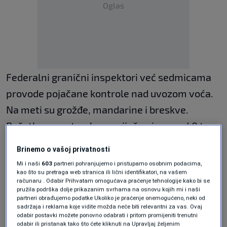
Oglas
Federalni granični inspektori već sedmicama
provode pojačane kontrole nad uvozom voća.
Na meti su grožđe, mandarine i breskve.
Početkom septembra spriječen je uvoz 40 tona
banana iz Kostarike, a ranije je spuštena
Brinemo o vašoj privatnosti
rampa za kukuruz iz Srbije, krompir i jagode iz
Mi i naši
603
partneri pohranjujemo i pristupamo osobnim podacima,
Egipta, te breskve i tikvice iz Albanije.
kao što su pretraga web stranica ili lični identifikatori, na vašem
računaru . Odabir Prihvatam omogućava praćenje tehnologije kako bi se
pružila podrška dolje prikazanim svrhama na osnovu kojih mi i naši
Građani ističu da sve manje vjeruju u
partneri obrađujemo podatke Ukoliko je praćenje onemogućeno, neki od
sadržaja i reklama koje vidite možda neće biti relevantni za vas. Ovaj
ispravnost hrane na tržištu.
odabir postavki možete ponovno odabrati i pritom promijeniti trenutni
odabir ili pristanak tako što ćete kliknuti na Upravljaj željenim