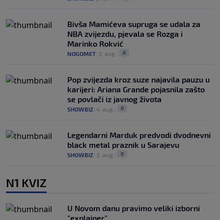
Bivša Mamićeva supruga se udala za
NBA zvijezdu, pjevala se Rozga i
Marinko Rokvić
0
NOGOMET
|
5. aug.
|
Pop zvijezda kroz suze najavila pauzu u
karijeri: Ariana Grande pojasnila zašto
se povlači iz javnog života
0
SHOWBIZ
|
4. aug.
|
Legendarni Marduk predvodi dvodnevni
black metal praznik u Sarajevu
0
SHOWBIZ
|
3. aug.
|
N1 KVIZ
U Novom danu pravimo veliki izborni
"explainer"