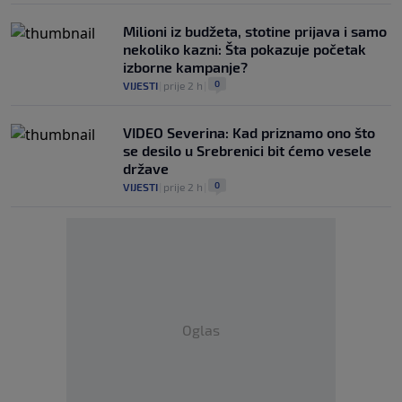
Milioni iz budžeta, stotine prijava i samo
nekoliko kazni: Šta pokazuje početak
izborne kampanje?
0
VIJESTI
|
prije 2 h
|
VIDEO Severina: Kad priznamo ono što
se desilo u Srebrenici bit ćemo vesele
države
0
VIJESTI
|
prije 2 h
|
Oglas