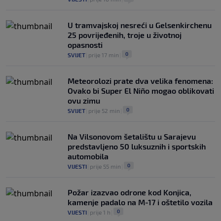
U tramvajskoj nesreći u Gelsenkirchenu
25 povrijeđenih, troje u životnoj
opasnosti
0
SVIJET
|
prije 17 min
|
Meteorolozi prate dva velika fenomena:
Ovako bi Super El Niño mogao oblikovati
ovu zimu
0
SVIJET
|
prije 52 min
|
Na Vilsonovom šetalištu u Sarajevu
predstavljeno 50 luksuznih i sportskih
automobila
0
VIJESTI
|
prije 55 min
|
Požar izazvao odrone kod Konjica,
kamenje padalo na M-17 i oštetilo vozila
0
VIJESTI
|
prije 1 h
|