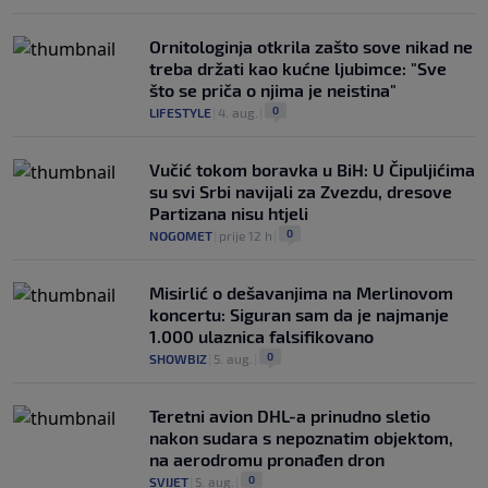
Ornitologinja otkrila zašto sove nikad ne
treba držati kao kućne ljubimce: "Sve
što se priča o njima je neistina"
0
LIFESTYLE
|
4. aug.
|
Vučić tokom boravka u BiH: U Čipuljićima
su svi Srbi navijali za Zvezdu, dresove
Partizana nisu htjeli
0
NOGOMET
|
prije 12 h
|
Misirlić o dešavanjima na Merlinovom
koncertu: Siguran sam da je najmanje
1.000 ulaznica falsifikovano
0
SHOWBIZ
|
5. aug.
|
Teretni avion DHL-a prinudno sletio
nakon sudara s nepoznatim objektom,
na aerodromu pronađen dron
0
SVIJET
|
5. aug.
|