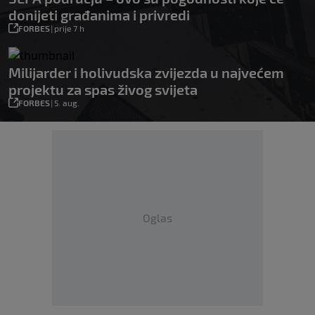
donijeti građanima i privredi
FORBES
|
prije 7 h
Milijarder i holivudska zvijezda u najvećem
projektu za spas živog svijeta
FORBES
|
5. aug.
Oglas