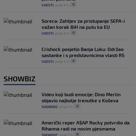
0
VIJESTI
|
prije 3 h
|
Soreca: Zahtjev za pristupanje SEPA-i
važan korak BiH na putu ka EU
0
VIJESTI
|
prije 3 h
|
Crishock posjetio Banja Luku: Održao
sastanke i s predstavnicima vlasti RS
0
VIJESTI
|
prije 3 h
|
SHOWBIZ
Video koji budi emocije: Dino Merlin
objavio najbolje trenutke s Koševa
0
SHOWBIZ
|
prije 5 h
|
Američki reper A$AP Rocky potvrdio da
Rihanna radi na novim pjesmama
0
SHOWBIZ
|
prije 7 h
|