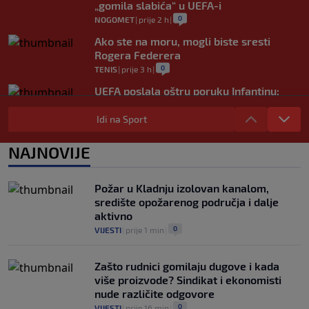
„gomila slabića“ u UEFA-i
0
NOGOMET
|
prije 2 h
|
Ako ste na moru, mogli biste sresti
Rogera Federera
0
TENIS
|
prije 3 h
|
UEFA poslala oštru poruku Infantinu:
"Ništa se ne mijenja, bojkot Svjetskog
prvenstva i dalje je na snazi"
Idi na Sport
0
NOGOMET
|
prije 3 h
|
NAJNOVIJE
FIFA još nije uplatila obećani novac
gradovima domaćinima Svjetskog
prvenstva
Požar u Kladnju izolovan kanalom,
0
NOGOMET
|
prije 4 h
|
središte opožarenog područja i dalje
aktivno
0
VIJESTI
|
prije 1 min
|
Zašto rudnici gomilaju dugove i kada
više proizvode? Sindikat i ekonomisti
nude različite odgovore
0
VIJESTI
|
prije 16 min
|