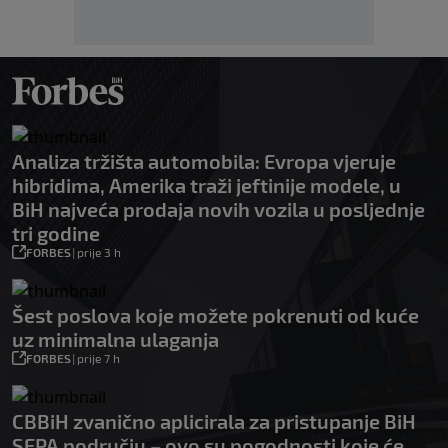
Analiza tržišta automobila: Evropa vjeruje
hibridima, Amerika traži jeftinije modele, u
BiH najveća prodaja novih vozila u posljednje
tri godine
FORBES
|
prije 3 h
Šest poslova koje možete pokrenuti od kuće
uz minimalna ulaganja
FORBES
|
prije 7 h
CBBiH zvanično aplicirala za pristupanje BiH
SEPA području – ovo su pogodnosti koje će