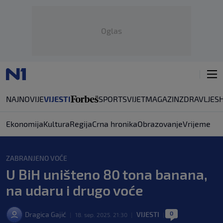
Oglas
NAJNOVIJE
VIJESTI
SPORT
SVIJET
MAGAZIN
ZDRAVLJE
S
Ekonomija
Kultura
Regija
Crna hronika
Obrazovanje
Vrijeme
ZABRANJENO VOĆE
U BiH uništeno 80 tona banana,
na udaru i drugo voće
0
Dragica Gajić
VIJESTI
|
18. sep. 2025. 21:30
|
|