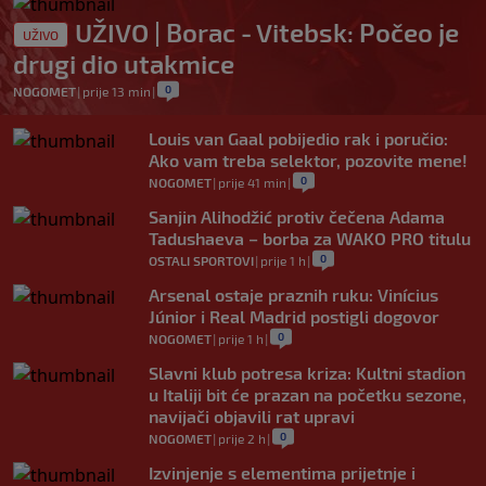
UŽIVO | Borac - Vitebsk: Počeo je
UŽIVO
drugi dio utakmice
0
NOGOMET
|
prije 13 min
|
Louis van Gaal pobijedio rak i poručio:
Ako vam treba selektor, pozovite mene!
0
NOGOMET
|
prije 41 min
|
Sanjin Alihodžić protiv čečena Adama
Tadushaeva – borba za WAKO PRO titulu
0
OSTALI SPORTOVI
|
prije 1 h
|
Arsenal ostaje praznih ruku: Vinícius
Júnior i Real Madrid postigli dogovor
0
NOGOMET
|
prije 1 h
|
Slavni klub potresa kriza: Kultni stadion
u Italiji bit će prazan na početku sezone,
navijači objavili rat upravi
0
NOGOMET
|
prije 2 h
|
Izvinjenje s elementima prijetnje i