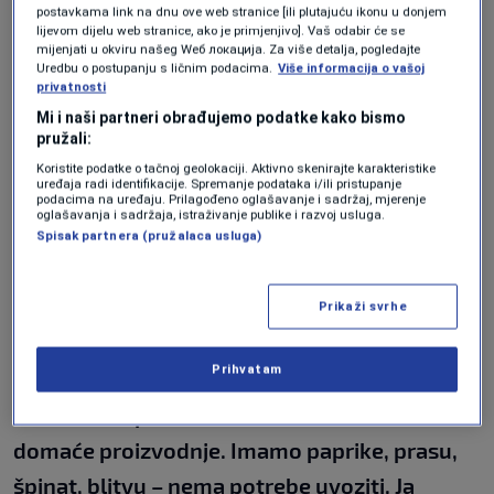
postavkama link na dnu ove web stranice [ili plutajuću ikonu u donjem
"Svašta uvozimo. Što se tiče voća, naše
lijevom dijelu web stranice, ako je primjenjivo]. Vaš odabir će se
mijenjati u okviru našeg Wеб локација. Za više detalja, pogledajte
truhne, crvljiva jabuka je najzdravija, a ne ona
Uredbu o postupanju s ličnim podacima.
Više informacija o vašoj
privatnosti
koja je sva ista"
, kaže građanka Sarajeva.
Mi i naši partneri obrađujemo podatke kako bismo
pružali:
Drugi sagovornik tvrdi da je sve prskano.
Koristite podatke o tačnoj geolokaciji. Aktivno skenirajte karakteristike
uređaja radi identifikacije. Spremanje podataka i/ili pristupanje
"Ali čovjek mora nešto jesti. Ja mogu
podacima na uređaju. Prilagođeno oglašavanje i sadržaj, mjerenje
oglašavanja i sadržaja, istraživanje publike i razvoj usluga.
rizikovati, djeca ne mogu"
, dodaje.
Spisak partnera (pružalaca usluga)
Na pijacama potrošači uglavnom traže
Prikaži svrhe
domaće proizvode, a i prodavači im daju
prednost.
Prihvatam
"Devedeset posto stvari na stolu dolazi iz
domaće proizvodnje. Imamo paprike, prasu,
špinat, blitvu – nema potrebe uvoziti. Ja