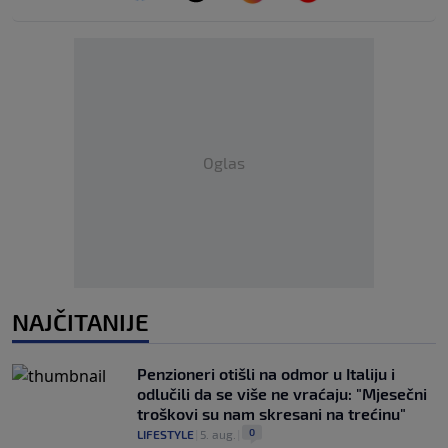
Oglas
NAJČITANIJE
Penzioneri otišli na odmor u Italiju i
odlučili da se više ne vraćaju: "Mjesečni
troškovi su nam skresani na trećinu"
0
LIFESTYLE
|
5. aug.
|