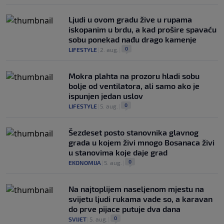
Ljudi u ovom gradu žive u rupama
iskopanim u brdu, a kad prošire spavaću
sobu ponekad nađu drago kamenje
0
LIFESTYLE
|
2. aug.
|
Mokra plahta na prozoru hladi sobu
bolje od ventilatora, ali samo ako je
ispunjen jedan uslov
0
LIFESTYLE
|
5. aug.
|
Šezdeset posto stanovnika glavnog
grada u kojem živi mnogo Bosanaca živi
u stanovima koje daje grad
0
EKONOMIJA
|
5. aug.
|
Na najtoplijem naseljenom mjestu na
svijetu ljudi rukama vade so, a karavan
do prve pijace putuje dva dana
0
SVIJET
|
5. aug.
|