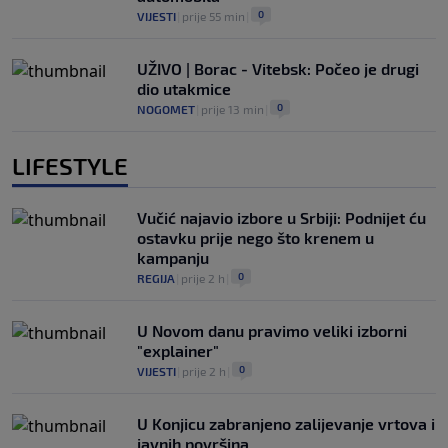
0
VIJESTI
|
prije 55 min
|
UŽIVO | Borac - Vitebsk: Počeo je drugi
dio utakmice
0
NOGOMET
|
prije 13 min
|
LIFESTYLE
Vučić najavio izbore u Srbiji: Podnijet ću
ostavku prije nego što krenem u
kampanju
0
REGIJA
|
prije 2 h
|
U Novom danu pravimo veliki izborni
"explainer"
0
VIJESTI
|
prije 2 h
|
U Konjicu zabranjeno zalijevanje vrtova i
javnih površina