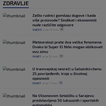
ZDRAVLJE
Zašto rudnici gomilaju dugove i kada
više proizvode? Sindikat i ekonomisti
nude različite odgovore
0
VIJESTI
|
prije 16 min
|
Meteorolozi prate dva velika fenomena:
Ovako bi Super El Niño mogao oblikovati
ovu zimu
0
SVIJET
|
prije 52 min
|
U tramvajskoj nesreći u Gelsenkirchenu
25 povrijeđenih, troje u životnoj
opasnosti
0
SVIJET
|
prije 17 min
|
Na Vilsonovom šetalištu u Sarajevu
predstavljeno 50 luksuznih i sportskih
automobila