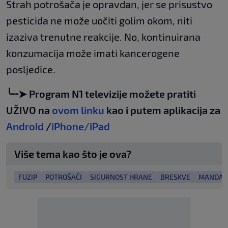
Strah potrošača je opravdan, jer se prisustvo
pesticida ne može uočiti golim okom, niti
izaziva trenutne reakcije. No, kontinuirana
konzumacija može imati kancerogene
posljedice.
╰┈➤ Program N1 televizije možete pratiti
UŽIVO na
ovom linku
kao i putem aplikacija za
Android
/
iPhone/iPad
Više tema kao što je ova?
FUZIP
POTROŠAČI
SIGURNOST HRANE
BRESKVE
MANDAR