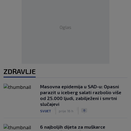
Oglas
ZDRAVLJE
Masovna epidemija u SAD-u: Opasni
parazit u iceberg salati razbolio više
od 25.000 ljudi, zabilježeni i smrtni
slučajevi
|
|
0
SVIJET
prije 16 h
6 najboljih dijeta za muškarce