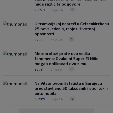
nude različite odgovore
|
|
0
VIJESTI
prije 2 h
U tramvajskoj nesreći u Gelsenkirchenu
25 povrijeđenih, troje u životnoj
opasnosti
|
|
0
SVIJET
prije 2 h
Meteorolozi prate dva velika
fenomena: Ovako bi Super El Niño
mogao oblikovati ovu zimu
|
|
0
SVIJET
prije 3 h
Na Vilsonovom šetalištu u Sarajevu
predstavljeno 50 luksuznih i sportskih
automobila
|
|
0
VIJESTI
prije 3 h