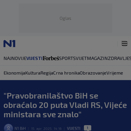
Oglas
NAJNOVIJE
VIJESTI
SPORT
SVIJET
MAGAZIN
ZDRAVLJE
Ekonomija
Kultura
Regija
Crna hronika
Obrazovanje
Vrijeme
"Pravobranilaštvo BiH se
obraćalo 20 puta Vladi RS, Vijeće
ministara sve znalo"
1
N1 BiH
VIJESTI
|
15. apr. 2025. 14:16
|
|