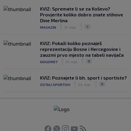
KVIZ: Spremate li se za Koševo?
Provjerite koliko dobro znate stihove
Dine Merlina
|
|
1
MAGAZIN
31. mar.
KVIZ: Pokaži koliko poznaješ
reprezentaciju Bosne i Hercegovine i
zauzmi prvo mjesto na tabeli navijača
|
|
0
NOGOMET
31. mar.
KVIZ: Poznajete li bh. sport i sportiste?
|
|
0
OSTALI SPORTOVI
23. mar.