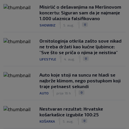
Misirlić o dešavanjima na Merlinovom
koncertu: Siguran sam da je najmanje
1.000 ulaznica falsifikovano
|
|
0
SHOWBIZ
5. aug.
Ornitologinja otkrila zašto sove nikad
ne treba držati kao kućne ljubimce:
"Sve što se priča o njima je neistina"
|
|
0
LIFESTYLE
4. aug.
Auto koje stoji na suncu ne hladi se
najbrže klimom, nego postupkom koji
traje petnaest sekundi
|
|
0
AUTO
prije 16 h
Nestvaran rezultat: Hrvatske
košarkašice izgubile 100:25
|
|
0
KOŠARKA
5. aug.