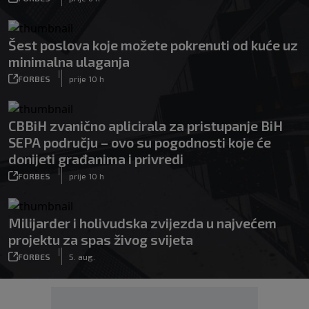
Šest poslova koje možete pokrenuti od kuće uz
minimalna ulaganja
|
FORBES
prije 10 h
CBBiH zvanično aplicirala za pristupanje BiH
SEPA području – ovo su pogodnosti koje će
donijeti građanima i privredi
|
FORBES
prije 10 h
Milijarder i holivudska zvijezda u najvećem
projektu za spas živog svijeta
|
FORBES
5. aug.