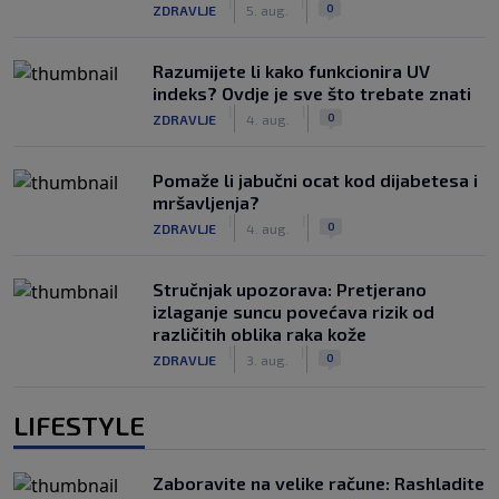
|
|
0
ZDRAVLJE
5. aug.
Razumijete li kako funkcionira UV
indeks? Ovdje je sve što trebate znati
|
|
0
ZDRAVLJE
4. aug.
Pomaže li jabučni ocat kod dijabetesa i
mršavljenja?
|
|
0
ZDRAVLJE
4. aug.
Stručnjak upozorava: Pretjerano
izlaganje suncu povećava rizik od
različitih oblika raka kože
|
|
0
ZDRAVLJE
3. aug.
LIFESTYLE
Zaboravite na velike račune: Rashladite