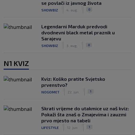
se povlači iz javnog života
|
|
0
SHOWBIZ
4. aug.
Legendarni Marduk predvodi
dvodnevni black metal praznik u
Sarajevu
|
|
0
SHOWBIZ
3. aug.
N1 KVIZ
Kviz: Koliko pratite Svjetsko
prvenstvo?
|
|
1
NOGOMET
22. jun.
Skrati vrijeme do utakmice uz naš kviz:
Pokaži šta znaš o Zmajevima i zauzmi
prvo mjesto na tabeli
|
|
1
LIFESTYLE
12. jun.