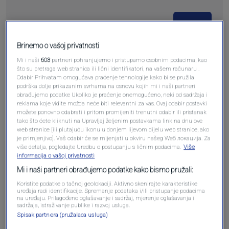
Pošalji
Brinemo o vašoj privatnosti
Mi i naši
603
partneri pohranjujemo i pristupamo osobnim podacima, kao
što su pretraga web stranica ili lični identifikatori, na vašem računaru .
Odabir Prihvatam omogućava praćenje tehnologije kako bi se pružila
podrška dolje prikazanim svrhama na osnovu kojih mi i naši partneri
Pošalji komentar
obrađujemo podatke Ukoliko je praćenje onemogućeno, neki od sadržaja i
reklama koje vidite možda neće biti relevantni za vas. Ovaj odabir postavki
možete ponovno odabrati i pritom promijeniti trenutni odabir ili pristanak
tako što ćete kliknuti na Upravljaj željenim postavkama link na dnu ove
web stranice [ili plutajuću ikonu u donjem lijevom dijelu web stranice, ako
je primjenjivo]. Vaš odabir će se mijenjati u okviru našeg Wеб локација. Za
više detalja, pogledajte Uredbu o postupanju s ličnim podacima.
Više
Pre 2 godina
Pa da
informacija o vašoj privatnosti
Mi i naši partneri obrađujemo podatke kako bismo pružali:
Šta čeka tužilaštvo BiH? Kada će neko od
Koristite podatke o tačnoj geolokaciji. Aktivno skenirajte karakteristike
uređaja radi identifikacije. Spremanje podataka i/ili pristupanje podacima
političke mafije da odgovara za ovaj neviđeni
na uređaju. Prilagođeno oglašavanje i sadržaj, mjerenje oglašavanja i
kriminal?
sadržaja, istraživanje publike i razvoj usluga.
Spisak partnera (pružalaca usluga)
Odgovori