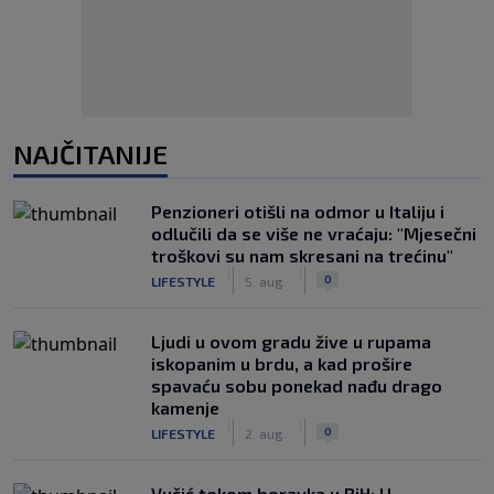
NAJČITANIJE
Penzioneri otišli na odmor u Italiju i
odlučili da se više ne vraćaju: "Mjesečni
troškovi su nam skresani na trećinu"
|
|
0
LIFESTYLE
5. aug.
Ljudi u ovom gradu žive u rupama
iskopanim u brdu, a kad prošire
spavaću sobu ponekad nađu drago
kamenje
|
|
0
LIFESTYLE
2. aug.
Vučić tokom boravka u BiH: U