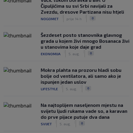
Čipuljićima su svi Srbi navijali za
Zvezdu, dresove Partizana nisu htjeli
|
|
0
NOGOMET
prije 14 h
Šezdeset posto stanovnika glavnog
grada u kojem živi mnogo Bosanaca živi
u stanovima koje daje grad
|
|
0
EKONOMIJA
5. aug.
Mokra plahta na prozoru hladi sobu
bolje od ventilatora, ali samo ako je
ispunjen jedan uslov
|
|
0
LIFESTYLE
5. aug.
Na najtoplijem naseljenom mjestu na
svijetu ljudi rukama vade so, a karavan
do prve pijace putuje dva dana
|
|
0
SVIJET
5. aug.