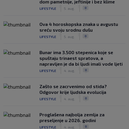
dom pametnije, jeftinije i bez klime
|
|
0
LIFESTYLE
5. aug.
Ova 4 horoskopska znaka u avgustu
sreću svoju srodnu dušu
|
|
0
LIFESTYLE
5. aug.
Bunar imа 3.500 stepenica koje se
spuštaju trinaest spratova, a
napravljen je da bi ljudi imali vode ljeti
|
|
0
LIFESTYLE
4. aug.
Zašto se zacrvenimo od stida?
Odgovor krije ljudska evolucija
|
|
0
LIFESTYLE
4. aug.
Proglašena najbolja zemlja za
preseljenje u 2026. godini
|
|
0
LIFESTYLE
4. aug.