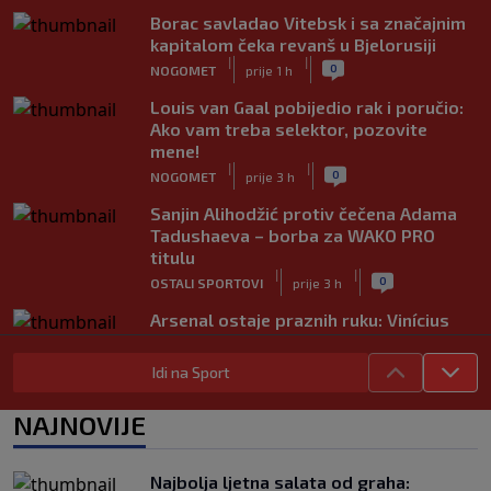
Borac savladao Vitebsk i sa značajnim
kapitalom čeka revanš u Bjelorusiji
|
|
0
NOGOMET
prije 1 h
Louis van Gaal pobijedio rak i poručio:
Ako vam treba selektor, pozovite
mene!
|
|
0
NOGOMET
prije 3 h
Sanjin Alihodžić protiv čečena Adama
Tadushaeva – borba za WAKO PRO
titulu
|
|
0
OSTALI SPORTOVI
prije 3 h
Arsenal ostaje praznih ruku: Vinícius
Júnior i Real Madrid postigli dogovor
|
|
0
NOGOMET
prije 4 h
Idi na Sport
Slavni klub potresa kriza: Kultni
NAJNOVIJE
stadion u Italiji bit će prazan na
početku sezone, navijači objavili rat
upravi
Najbolja ljetna salata od graha:
|
|