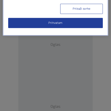
Prikaži svrhe
Prihvatam
Oglas
Oglas