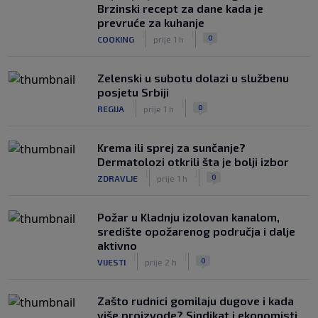
0
NOGOMET
prije 4 h
Brzinski recept za dane kada je
prevruće za kuhanje
Izvinjenje s elementima prijetnje i
|
|
0
COOKING
prije 1 h
„gomila slabića“ u UEFA-i
|
|
0
NOGOMET
prije 5 h
Zelenski u subotu dolazi u službenu
posjetu Srbiji
|
|
0
REGIJA
prije 1 h
Krema ili sprej za sunčanje?
Dermatolozi otkrili šta je bolji izbor
|
|
0
ZDRAVLJE
prije 1 h
Požar u Kladnju izolovan kanalom,
središte opožarenog područja i dalje
aktivno
|
|
0
VIJESTI
prije 2 h
Zašto rudnici gomilaju dugove i kada
više proizvode? Sindikat i ekonomisti