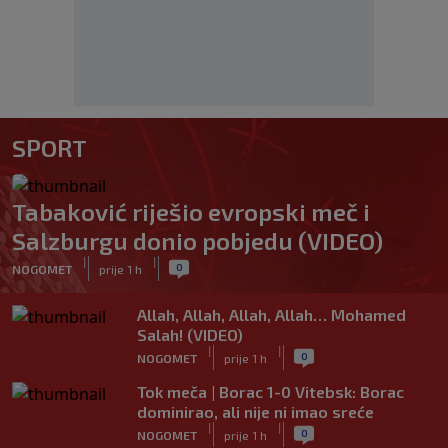
SPORT
Tabaković riješio evropski meč i
Salzburgu donio pobjedu (VIDEO)
|
|
0
NOGOMET
prije 1 h
Allah, Allah, Allah, Allah… Mohamed
Salah! (VIDEO)
|
|
0
NOGOMET
prije 1 h
Tok meča | Borac 1-0 Vitebsk: Borac
dominirao, ali nije ni imao sreće
|
|
0
NOGOMET
prije 1 h