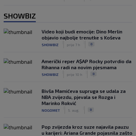
SHOWBIZ
Video koji budi emocije: Dino Merlin
objavio najbolje trenutke s Koševa
|
|
0
SHOWBIZ
prije 7 h
Američki reper A$AP Rocky potvrdio da
Rihanna radi na novim pjesmama
|
|
0
SHOWBIZ
prije 10 h
Bivša Mamićeva supruga se udala za
NBA zvijezdu, pjevala se Rozga i
Marinko Rokvić
|
|
0
NOGOMET
5. aug.
Pop zvijezda kroz suze najavila pauzu
u karijeri: Ariana Grande pojasnila zašto