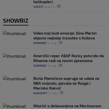
helikopteri
0
VIJESTI
|
prije 3 h
|
SHOWBIZ
Video koji budi emocije: Dino Merlin
objavio najbolje trenutke s Koševa
0
SHOWBIZ
|
6. aug.
|
Američki reper A$AP Rocky potvrdio da
Rihanna radi na novim pjesmama
0
SHOWBIZ
|
6. aug.
|
Bivša Mamićeva supruga se udala za
NBA zvijezdu, pjevala se Rozga i
Marinko Rokvić
0
NOGOMET
|
5. aug.
|
Misirlić o dešavanjima na Merlinovom