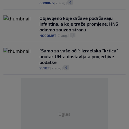
0
COOKING
|
7. aug.
|
Objavljeno koje države podržavaju
Infantina, a koje traže promjene: HNS
odavno zauzeo stranu
0
NOGOMET
|
7. aug.
|
"Samo za vaše oči": Izraelska "krtica"
unutar UN-a dostavljala povjerljive
podatke
0
SVIJET
|
7. aug.
|
Oglas