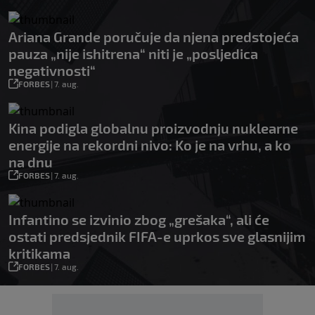
Ariana Grande poručuje da njena predstojeća
pauza „nije ishitrena“ niti je „posljedica
negativnosti“
FORBES
|
7. aug.
Kina podigla globalnu proizvodnju nuklearne
energije na rekordni nivo: Ko je na vrhu, a ko
na dnu
FORBES
|
7. aug.
Infantino se izvinio zbog „grešaka“, ali će
ostati predsjednik FIFA-e uprkos sve glasnijim
kritikama
FORBES
|
7. aug.