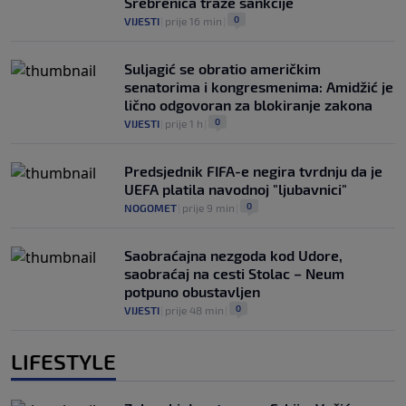
Srebrenica traže sankcije
0
VIJESTI
|
prije 16 min
|
Suljagić se obratio američkim
senatorima i kongresmenima: Amidžić je
lično odgovoran za blokiranje zakona
0
VIJESTI
|
prije 1 h
|
Predsjednik FIFA-e negira tvrdnju da je
UEFA platila navodnoj "ljubavnici"
0
NOGOMET
|
prije 9 min
|
Saobraćajna nezgoda kod Udore,
saobraćaj na cesti Stolac – Neum
potpuno obustavljen
0
VIJESTI
|
prije 48 min
|
LIFESTYLE