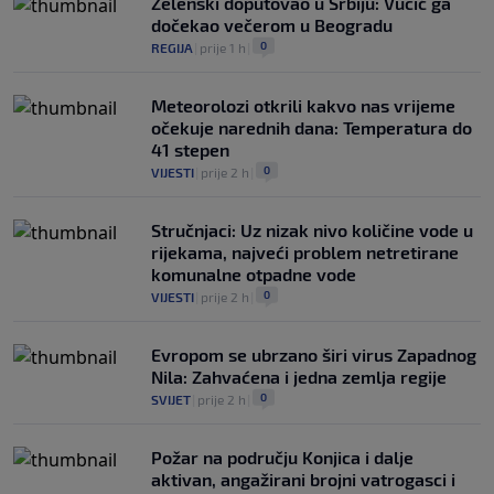
Zelenski doputovao u Srbiju: Vučić ga
dočekao večerom u Beogradu
0
REGIJA
|
prije 1 h
|
Meteorolozi otkrili kakvo nas vrijeme
očekuje narednih dana: Temperatura do
41 stepen
0
VIJESTI
|
prije 2 h
|
Stručnjaci: Uz nizak nivo količine vode u
rijekama, najveći problem netretirane
komunalne otpadne vode
0
VIJESTI
|
prije 2 h
|
Evropom se ubrzano širi virus Zapadnog
Nila: Zahvaćena i jedna zemlja regije
0
SVIJET
|
prije 2 h
|
Požar na području Konjica i dalje
aktivan, angažirani brojni vatrogasci i