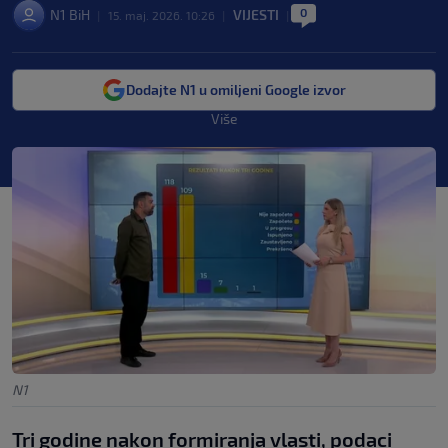
0
N1 BiH
VIJESTI
|
15. maj. 2026. 10:26
|
|
Dodajte N1 u omiljeni Google izvor
Više
N1
Tri godine nakon formiranja vlasti, podaci