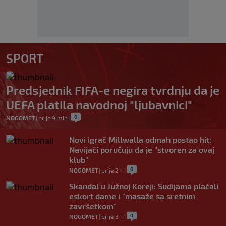
SPORT
Predsjednik FIFA-e negira tvrdnju da je
UEFA platila navodnoj "ljubavnici"
0
NOGOMET
|
prije 9 min
|
Novi igrač Millwalla odmah postao hit:
Navijači poručuju da je "stvoren za ovaj
klub"
0
NOGOMET
|
prije 2 h
|
Skandal u Južnoj Koreji: Sudijama plaćali
eskort dame i "masaže sa sretnim
završetkom"
0
NOGOMET
|
prije 3 h
|