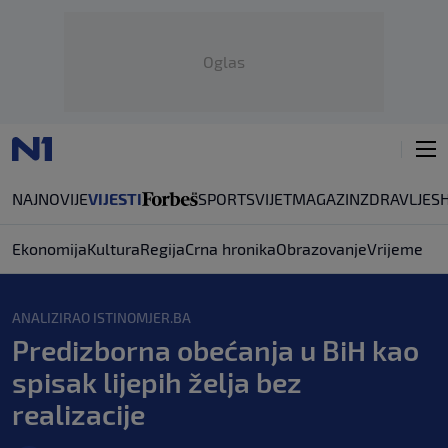
Oglas
NAJNOVIJE
VIJESTI
SPORT
SVIJET
MAGAZIN
ZDRAVLJE
S
Ekonomija
Kultura
Regija
Crna hronika
Obrazovanje
Vrijeme
ANALIZIRAO ISTINOMJER.BA
Predizborna obećanja u BiH kao
spisak lijepih želja bez
realizacije