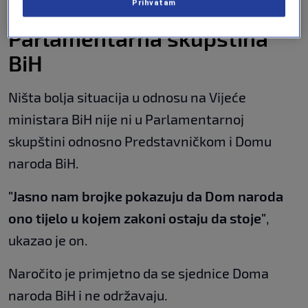
matematički"
, rekao je Sijah.
Prihvatam
Parlamentarna skupština
BiH
Ništa bolja situacija u odnosu na Vijeće
ministara BiH nije ni u Parlamentarnoj
skupštini odnosno Predstavničkom i Domu
naroda BiH.
"Jasno nam brojke pokazuju da Dom naroda
ono tijelo u kojem zakoni ostaju da stoje"
,
ukazao je on.
Naročito je primjetno da se sjednice Doma
naroda BiH i ne održavaju.