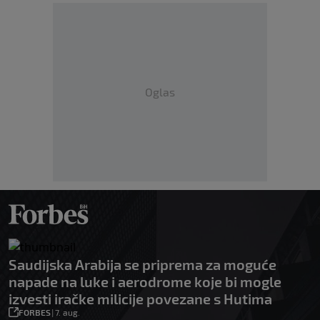
Oglas
Saudijska Arabija se priprema za moguće
napade na luke i aerodrome koje bi mogle
izvesti iračke milicije povezane s Hutima
FORBES
|
7. aug.