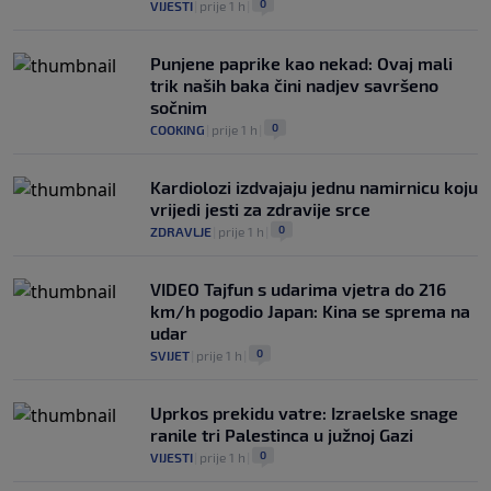
0
VIJESTI
|
prije 1 h
|
Punjene paprike kao nekad: Ovaj mali
trik naših baka čini nadjev savršeno
sočnim
0
COOKING
|
prije 1 h
|
Kardiolozi izdvajaju jednu namirnicu koju
vrijedi jesti za zdravije srce
0
ZDRAVLJE
|
prije 1 h
|
VIDEO Tajfun s udarima vjetra do 216
km/h pogodio Japan: Kina se sprema na
udar
0
SVIJET
|
prije 1 h
|
Uprkos prekidu vatre: Izraelske snage
ranile tri Palestinca u južnoj Gazi
0
VIJESTI
|
prije 1 h
|