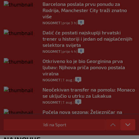
Barcelona poslala prvu ponudu za
Rodrija, Manchester City traži znatno
više
0
NOGOMET
|
prije 3 h
|
Dalić će postati najskuplji hrvatski
trener u historiji i jedan od najplaćenijih
selektora svijeta
0
NOGOMET
|
prije 4 h
|
Otkriveno ko je bio Georginina prva
ljubav: Njihova priča ponovo postala
viralna
0
NOGOMET
|
7. aug.
|
Neočekivan transfer na pomolu: Monaco
se uključio u utrku za Lukakua
0
NOGOMET
|
7. aug.
|
Počela nova sezona: Željezničar na
Grbavici savladao BSK
Idi na Sport
0
NOGOMET
|
7. aug.
|
UEFA pokreće istragu: Je li Infantino