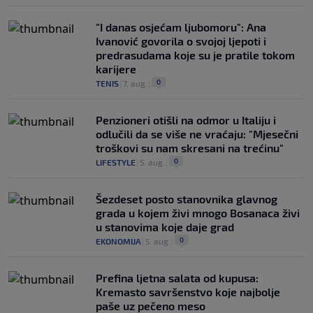
"I danas osjećam ljubomoru": Ana
Ivanović govorila o svojoj ljepoti i
predrasudama koje su je pratile tokom
karijere
0
TENIS
|
7. aug.
|
Penzioneri otišli na odmor u Italiju i
odlučili da se više ne vraćaju: "Mjesečni
troškovi su nam skresani na trećinu"
0
LIFESTYLE
|
5. aug.
|
Šezdeset posto stanovnika glavnog
grada u kojem živi mnogo Bosanaca živi
u stanovima koje daje grad
0
EKONOMIJA
|
5. aug.
|
Prefina ljetna salata od kupusa:
Kremasto savršenstvo koje najbolje
paše uz pečeno meso