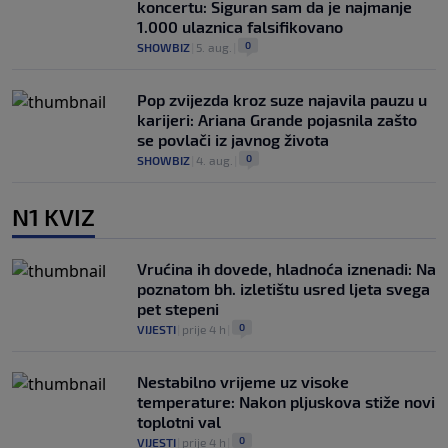
koncertu: Siguran sam da je najmanje
1.000 ulaznica falsifikovano
0
SHOWBIZ
|
5. aug.
|
Pop zvijezda kroz suze najavila pauzu u
karijeri: Ariana Grande pojasnila zašto
se povlači iz javnog života
0
SHOWBIZ
|
4. aug.
|
N1 KVIZ
Vrućina ih dovede, hladnoća iznenadi: Na
poznatom bh. izletištu usred ljeta svega
pet stepeni
0
VIJESTI
|
prije 4 h
|
Nestabilno vrijeme uz visoke
temperature: Nakon pljuskova stiže novi
toplotni val
0
VIJESTI
|
prije 4 h
|