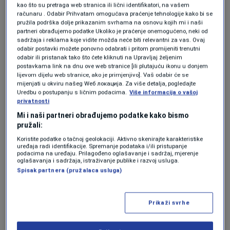
kao što su pretraga web stranica ili lični identifikatori, na vašem
koje provodi Istinomjer pokazali su da ni u
računaru . Odabir Prihvatam omogućava praćenje tehnologije kako bi se
pružila podrška dolje prikazanim svrhama na osnovu kojih mi i naši
trećoj godini mandata nije došlo do ubrzanja
partneri obrađujemo podatke Ukoliko je praćenje onemogućeno, neki od
sadržaja i reklama koje vidite možda neće biti relevantni za vas. Ovaj
njihove realizacije, iako su u pojedinim
odabir postavki možete ponovno odabrati i pritom promijeniti trenutni
odabir ili pristanak tako što ćete kliknuti na Upravljaj željenim
oblastima zabilježeni pomaci.
postavkama link na dnu ove web stranice [ili plutajuću ikonu u donjem
lijevom dijelu web stranice, ako je primjenjivo]. Vaš odabir će se
"Ostvaren je vrlo mali napredak u
mijenjati u okviru našeg Wеб локација. Za više detalja, pogledajte
Uredbu o postupanju s ličnim podacima.
Više informacija o vašoj
ispunjavanju predizbornih obećanja, ali to leži
privatnosti
Mi i naši partneri obrađujemo podatke kako bismo
u činjenici da SNSD kao najveća partija iz RS
pružali:
koja prticipira u radu Vijeća ministara BiH nije
Koristite podatke o tačnoj geolokaciji. Aktivno skenirajte karakteristike
uređaja radi identifikacije. Spremanje podataka i/ili pristupanje
uopšte imala predizborni program pa tako
podacima na uređaju. Prilagođeno oglašavanje i sadržaj, mjerenje
oglašavanja i sadržaja, istraživanje publike i razvoj usluga.
pratimo njihova svega tri obećanja i jedno
Spisak partnera (pružalaca usluga)
obećanje Ujedinjene Srpske. Sve nam to
govori da koalicija na državnom nivou nije
Prikaži svrhe
formirana na programskim principima već