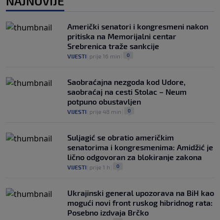
NAJNOVIJE
namjeravao prodati prava na Svjetsko
prvenstvo ispod cijene?
0
NOGOMET
|
7. aug.
|
Američki senatori i kongresmeni nakon
pritiska na Memorijalni centar
Srebrenica traže sankcije
0
VIJESTI
|
prije 16 min
|
Saobraćajna nezgoda kod Udore,
saobraćaj na cesti Stolac – Neum
potpuno obustavljen
0
VIJESTI
|
prije 48 min
|
Suljagić se obratio američkim
senatorima i kongresmenima: Amidžić je
lično odgovoran za blokiranje zakona
0
VIJESTI
|
prije 1 h
|
Ukrajinski general upozorava na BiH kao
mogući novi front ruskog hibridnog rata:
Posebno izdvaja Brčko