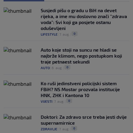
Susjedi pišu o gradu u BiH na devet
rijeka, a ime mu doslovno znači "zdrava
voda": Svi koji ga posjete ostanu
oduševljeni
0
LIFESTYLE
|
7. aug.
|
Auto koje stoji na suncu ne hladi se
najbrže klimom, nego postupkom koji
traje petnaest sekundi
0
AUTO
|
6. aug.
|
Ko ruši jedinstveni policijski sistem
FBiH? NS Mostar prozvala institucije
HNK, ZHK i Kantona 10
0
VIJESTI
|
7. aug.
|
Doktori: Za zdravo srce treba jesti dvije
supernamirnice
0
ZDRAVLJE
|
7. aug.
|