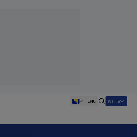
N1 TV
ENG