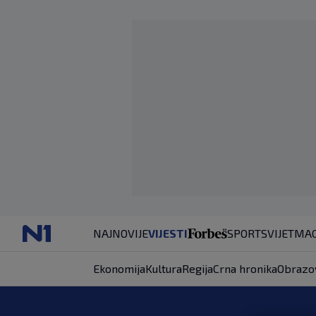
NAJNOVIJE
VIJESTI
SPORT
SVIJET
MAG
Ekonomija
Kultura
Regija
Crna hronika
Obrazo