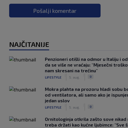
Pošalji komentar
NAJČITANIJE
Penzioneri otišli na odmor u Italiju i odl
da se više ne vraćaju: "Mjesečni troško
nam skresani na trećinu"
|
|
0
LIFESTYLE
5. aug.
Mokra plahta na prozoru hladi sobu bo
od ventilatora, ali samo ako je ispunje
jedan uslov
|
|
0
LIFESTYLE
5. aug.
Ornitologinja otkrila zašto sove nikad
treba držati kao kućne ljubimce: "Sve 