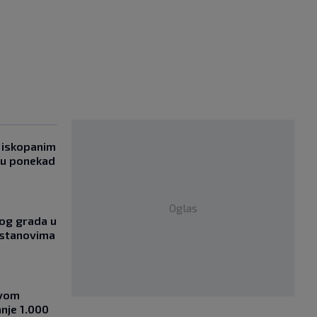
 iskopanim
bu ponekad
Oglas
og grada u
 stanovima
ovom
nje 1.000