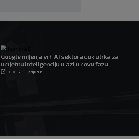
|
|
0
OSTALI SPORTOVI
prije 2 h
Google mijenja vrh AI sektora dok utrka za
umjetnu inteligenciju ulazi u novu fazu
|
FORBES
prije 9 h