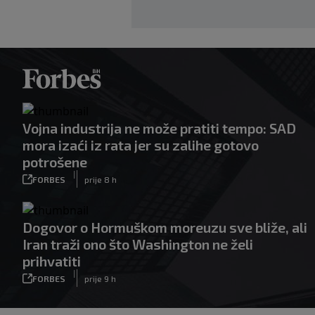
Vojna industrija ne može pratiti tempo: SAD
mora izaći iz rata jer su zalihe gotovo
potrošene
|
FORBES
prije 8 h
Dogovor o Hormuškom moreuzu sve bliže, ali
Iran traži ono što Washington ne želi
prihvatiti
|
FORBES
prije 9 h