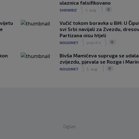
ulaznica falsifikovano
|
|
0
SHOWBIZ
5. aug.
vijetu
Vučić tokom boravka u BiH: U Čipul
ve
svi Srbi navijali za Zvezdu, dreso
Partizana nisu htjeli
|
|
0
NOGOMET
prije 8 h
akon
Bivša Mamićeva supruga se udala
zvijezdu, pjevala se Rozga i Mari
|
|
0
NOGOMET
5. aug.
Oglas