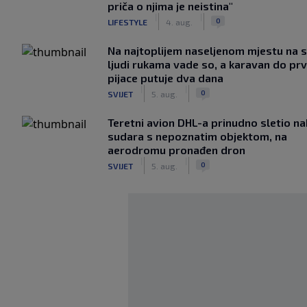
priča o njima je neistina"
|
|
0
LIFESTYLE
4. aug.
Na najtoplijem naseljenom mjestu na s
ljudi rukama vade so, a karavan do pr
pijace putuje dva dana
|
|
0
SVIJET
5. aug.
Teretni avion DHL-a prinudno sletio n
sudara s nepoznatim objektom, na
aerodromu pronađen dron
|
|
0
SVIJET
5. aug.