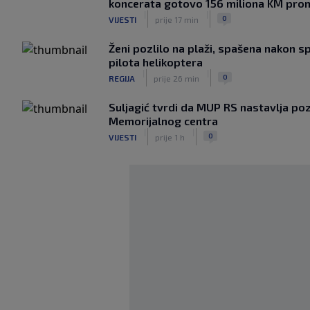
koncerata gotovo 156 miliona KM pro
|
|
0
VIJESTI
prije 17 min
Ženi pozlilo na plaži, spašena nakon s
pilota helikoptera
|
|
0
REGIJA
prije 26 min
Suljagić tvrdi da MUP RS nastavlja poz
Memorijalnog centra
|
|
0
VIJESTI
prije 1 h