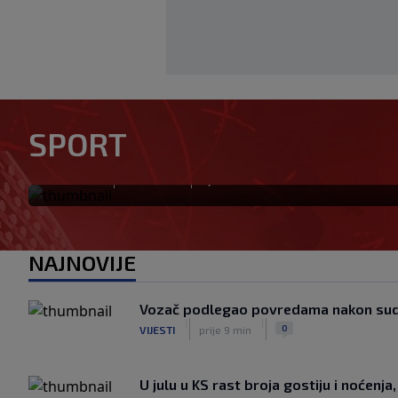
Barcelona "krade" najboljeg
SPORT
prvenstva – žestok šamar R
|
|
0
NOGOMET
prije 0 min
NAJNOVIJE
Vozač podlegao povredama nakon sud
|
|
0
VIJESTI
prije 9 min
U julu u KS rast broja gostiju i noćenj