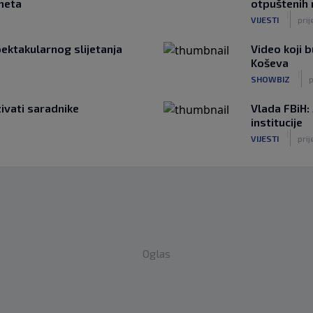
meta
otpuštenih
|
VIJESTI
pri
pektakularnog slijetanja
Video koji b
Koševa
|
SHOWBIZ
p
ivati saradnike
Vlada FBiH:
institucije
|
VIJESTI
prij
Oglas