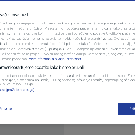
PODCAST
i je usmrtio punicu i
N1 SPECIJAL
vašoj privatnosti
3
partneri pohranjujemo i pristupamo osobnim podacima, kao što su pretraga web stranica 
FENOMENI
ri, na vašem računaru . Odabir Prihvatam omogućava praćenje tehnologije kako bi se pruž
anim svrhama na osnovu kojih mi i naši partneri obrađujemo podatke Ukoliko je praćenj
 neki od sadržaja i reklama koje vidite možda neće biti relevantni za vas. Ovaj odabir p
NEISTRAŽENO
ati i pritom promijeniti trenutni odabir ili pristanak tako što ćete kliknuti na Upravljaj 
ara
ink na dnu ove web stranice [ili plutajuću ikonu u donjem lijevom dijelu web stranice, a
VIRALNO
. Vaš odabir će se mijenjati u okviru našeg Wеб локација. Za više detalja, pogledajte Ure
s ličnim podacima.
Više informacija o vašoj privatnosti
FOTO
partneri obrađujemo podatke kako bismo pružali:
atke o tačnoj geolokaciji. Aktivno skenirajte karakteristike uređaja radi identifikacije. Sp
PROMO
li pristupanje podacima na uređaju. Prilagođeno oglašavanje i sadržaj, mjerenje oglašavanj
publike i razvoj usluga.
era (pružalaca usluga)
VIDEO
njavanje u Kiseljaku preminuo je na Kliničkom cent
ži svrhe
Pr