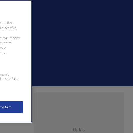
ili lični
ila podrška
e
ostavki možete
željenim
ko je
dbu o
remanje
a i sadržaja,
ru
ihvatam
Oglas