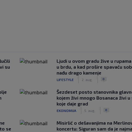
učili
Ljudi u ovom gradu žive u rupama
vi su
u brdu, a kad prošire spavaću so
nađu drago kamenje
|
|
0
LIFESTYLE
2. aug.
lje
Šezdeset posto stanovnika glavn
n
kojem živi mnogo Bosanaca živi u
koje daje grad
|
|
0
EKONOMIJA
5. aug.
 ne
Misirlić o dešavanjima na Merlin
što se
koncertu: Siguran sam da je najma