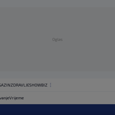
Oglas
AZIN
ZDRAVLJE
SHOWBIZ
KOLUMNE
vanje
Vrijeme