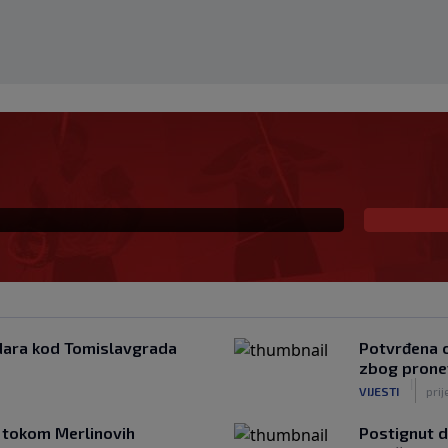
 fudbalera Svjetskog
eal Madridu
ara kod Tomislavgrada
Potvrđena o
zbog prone
|
VIJESTI
prij
a, tokom Merlinovih
Postignut d