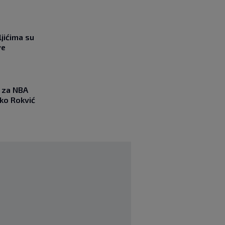
jićima su
ve
 za NBA
nko Rokvić