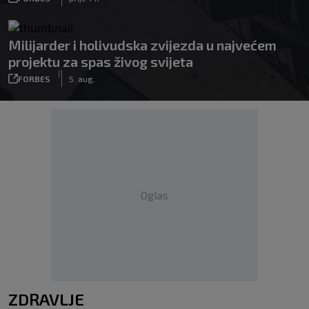
Milijarder i holivudska zvijezda u najvećem
projektu za spas živog svijeta
|
FORBES
5. aug.
Oglas
ZDRAVLJE