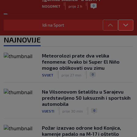
|
|
0
NOGOMET
prije 2 h
Ako ste na moru, mogli biste sresti
Rogera Federera
Idi na Sport
|
|
0
TENIS
prije 2 h
NAJNOVIJE
UEFA poslala oštru poruku Infantinu:
"Ništa se ne mijenja, bojkot Svjetskog
prvenstva i dalje je na snazi"
Meteorolozi prate dva velika
|
|
0
NOGOMET
prije 3 h
fenomena: Ovako bi Super El Niño
mogao oblikovati ovu zimu
FIFA još nije uplatila obećani novac
|
|
0
SVIJET
prije 27 min
gradovima domaćinima Svjetskog
prvenstva
|
|
0
NOGOMET
prije 3 h
Na Vilsonovom šetalištu u Sarajevu
predstavljeno 50 luksuznih i sportskih
automobila
|
|
0
VIJESTI
prije 30 min
Požar izazvao odrone kod Konjica,
kamenje padalo na M-17 i oštetilo