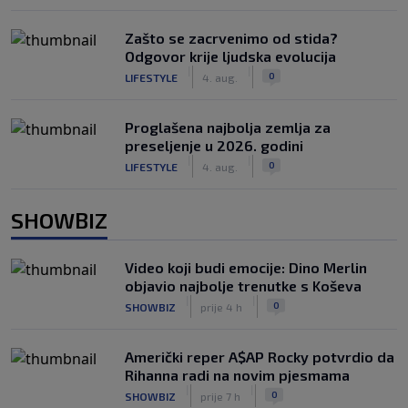
Zašto se zacrvenimo od stida?
Odgovor krije ljudska evolucija
|
|
0
LIFESTYLE
4. aug.
Proglašena najbolja zemlja za
preseljenje u 2026. godini
|
|
0
LIFESTYLE
4. aug.
SHOWBIZ
Video koji budi emocije: Dino Merlin
objavio najbolje trenutke s Koševa
|
|
0
SHOWBIZ
prije 4 h
Američki reper A$AP Rocky potvrdio da
Rihanna radi na novim pjesmama
|
|
0
SHOWBIZ
prije 7 h