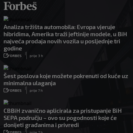
Analiza tržišta automobila: Evropa vjeruje
hibridima, Amerika traži jeftinije modele, u BiH
najveća prodaja novih vozila u posljednje tri
godine
|
FORBES
prije 3 h
Šest poslova koje možete pokrenuti od kuće uz
minimalna ulaganja
|
FORBES
prije 7 h
CBBiH zvanično aplicirala za pristupanje BiH
SEPA području – ovo su pogodnosti koje će
donijeti građanima i privredi
|
FORBES
prije 7 h