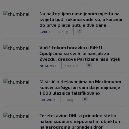
Na najtoplijem naseljenom mjestu na
svijetu ljudi rukama vade so, a karavan
do prve pijace putuje dva dana
|
|
0
SVIJET
5. aug.
Vučić tokom boravka u BiH: U
Čipuljićima su svi Srbi navijali za
Zvezdu, dresove Partizana nisu htjeli
|
|
0
NOGOMET
prije 11 h
Misirlić o dešavanjima na Merlinovom
koncertu: Siguran sam da je najmanje
1.000 ulaznica falsifikovano
|
|
0
SHOWBIZ
5. aug.
Teretni avion DHL-a prinudno sletio
nakon sudara s nepoznatim objektom,
na aerodromu pronađen dron