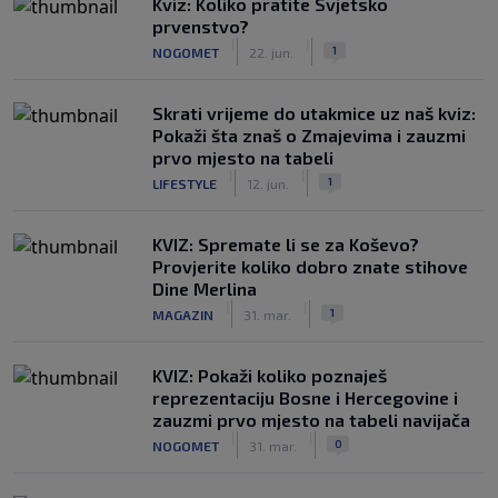
Kviz: Koliko pratite Svjetsko
prvenstvo?
|
|
1
NOGOMET
22. jun.
Skrati vrijeme do utakmice uz naš kviz:
Pokaži šta znaš o Zmajevima i zauzmi
prvo mjesto na tabeli
|
|
1
LIFESTYLE
12. jun.
KVIZ: Spremate li se za Koševo?
Provjerite koliko dobro znate stihove
Dine Merlina
|
|
1
MAGAZIN
31. mar.
KVIZ: Pokaži koliko poznaješ
reprezentaciju Bosne i Hercegovine i
zauzmi prvo mjesto na tabeli navijača
|
|
0
NOGOMET
31. mar.