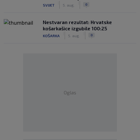
|
|
0
SVIJET
5. aug.
Nestvaran rezultat: Hrvatske
košarkašice izgubile 100:25
|
|
0
KOŠARKA
5. aug.
Oglas