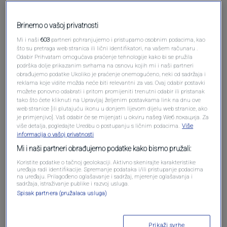
Brinemo o vašoj privatnosti
Mi i naši
603
partneri pohranjujemo i pristupamo osobnim podacima, kao
što su pretraga web stranica ili lični identifikatori, na vašem računaru .
Pošalji komentar
Odabir Prihvatam omogućava praćenje tehnologije kako bi se pružila
podrška dolje prikazanim svrhama na osnovu kojih mi i naši partneri
obrađujemo podatke Ukoliko je praćenje onemogućeno, neki od sadržaja i
reklama koje vidite možda neće biti relevantni za vas. Ovaj odabir postavki
možete ponovno odabrati i pritom promijeniti trenutni odabir ili pristanak
tako što ćete kliknuti na Upravljaj željenim postavkama link na dnu ove
web stranice [ili plutajuću ikonu u donjem lijevom dijelu web stranice, ako
je primjenjivo]. Vaš odabir će se mijenjati u okviru našeg Wеб локација. Za
više detalja, pogledajte Uredbu o postupanju s ličnim podacima.
Više
informacija o vašoj privatnosti
Mi i naši partneri obrađujemo podatke kako bismo pružali:
Oglas
Koristite podatke o tačnoj geolokaciji. Aktivno skenirajte karakteristike
uređaja radi identifikacije. Spremanje podataka i/ili pristupanje podacima
na uređaju. Prilagođeno oglašavanje i sadržaj, mjerenje oglašavanja i
sadržaja, istraživanje publike i razvoj usluga.
Spisak partnera (pružalaca usluga)
Prikaži svrhe