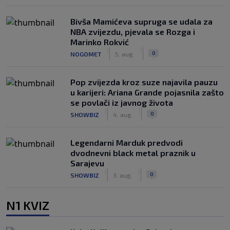
Bivša Mamićeva supruga se udala za
NBA zvijezdu, pjevala se Rozga i
Marinko Rokvić
|
|
0
NOGOMET
5. aug.
Pop zvijezda kroz suze najavila pauzu
u karijeri: Ariana Grande pojasnila zašto
se povlači iz javnog života
|
|
0
SHOWBIZ
4. aug.
Legendarni Marduk predvodi
dvodnevni black metal praznik u
Sarajevu
|
|
0
SHOWBIZ
3. aug.
N1 KVIZ