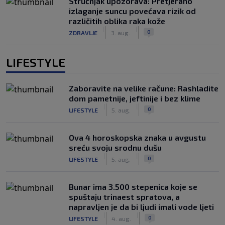
Stručnjak upozorava: Pretjerano
izlaganje suncu povećava rizik od
različitih oblika raka kože
|
|
0
ZDRAVLJE
3. aug.
LIFESTYLE
Zaboravite na velike račune: Rashladite
dom pametnije, jeftinije i bez klime
|
|
0
LIFESTYLE
5. aug.
Ova 4 horoskopska znaka u avgustu
sreću svoju srodnu dušu
|
|
0
LIFESTYLE
5. aug.
Bunar imа 3.500 stepenica koje se
spuštaju trinaest spratova, a
napravljen je da bi ljudi imali vode ljeti
|
|
0
LIFESTYLE
4. aug.