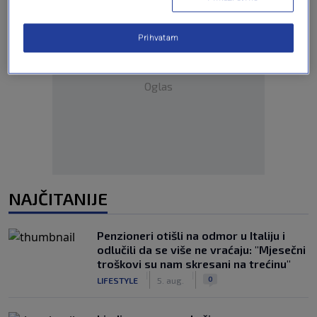
Prihvatam
Oglas
NAJČITANIJE
Penzioneri otišli na odmor u Italiju i
odlučili da se više ne vraćaju: "Mjesečni
troškovi su nam skresani na trećinu"
|
|
0
LIFESTYLE
5. aug.