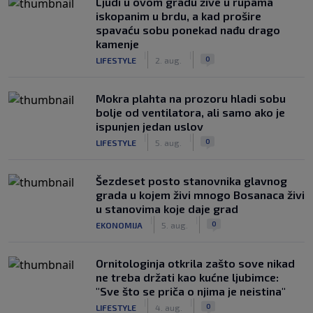
Ljudi u ovom gradu žive u rupama
iskopanim u brdu, a kad prošire
spavaću sobu ponekad nađu drago
kamenje
|
|
0
LIFESTYLE
2. aug.
Mokra plahta na prozoru hladi sobu
bolje od ventilatora, ali samo ako je
ispunjen jedan uslov
|
|
0
LIFESTYLE
5. aug.
Šezdeset posto stanovnika glavnog
grada u kojem živi mnogo Bosanaca živi
u stanovima koje daje grad
|
|
0
EKONOMIJA
5. aug.
Ornitologinja otkrila zašto sove nikad
ne treba držati kao kućne ljubimce:
"Sve što se priča o njima je neistina"
|
|
0
LIFESTYLE
4. aug.