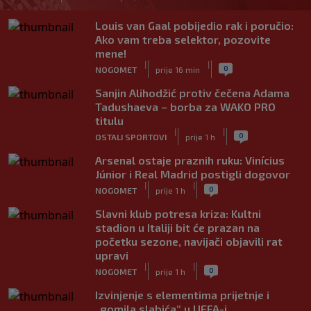
Louis van Gaal pobijedio rak i poručio:
Ako vam treba selektor, pozovite
mene!
|
|
0
NOGOMET
prije 16 min
Sanjin Alihodžić protiv čečena Adama
Tadushaeva – borba za WAKO PRO
titulu
|
|
0
OSTALI SPORTOVI
prije 1 h
Arsenal ostaje praznih ruku: Vinícius
Júnior i Real Madrid postigli dogovor
|
|
0
NOGOMET
prije 1 h
Slavni klub potresa kriza: Kultni
stadion u Italiji bit će prazan na
početku sezone, navijači objavili rat
upravi
|
|
0
NOGOMET
prije 1 h
Izvinjenje s elementima prijetnje i
„gomila slabića“ u UEFA-i