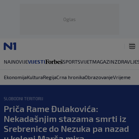
Oglas
NAJNOVIJE
VIJESTI
SPORT
SVIJET
MAGAZIN
ZDRAVLJE
Ekonomija
Kultura
Regija
Crna hronika
Obrazovanje
Vrijeme
SLOBODNI TERITORIJ
Priča Rame Đulakovića:
Nekadašnjim stazama smrti iz
Srebrenice do Nezuka pa nazad
u koloni Marša mira