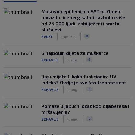
Masovna epidemija u SAD-u: Opasni
parazit u iceberg salati razbolio više
od 25.000 ljudi, zabilježeni i smrtni
slučajevi
|
|
0
SVIJET
prije 13 h
6 najboljih dijeta za muškarce
|
|
0
ZDRAVLJE
5. aug.
Razumijete li kako funkcionira UV
indeks? Ovdje je sve što trebate znati
|
|
0
ZDRAVLJE
4. aug.
Pomaže li jabučni ocat kod dijabetesa i
mršavljenja?
|
|
0
ZDRAVLJE
4. aug.