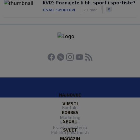
KVIZ: Poznajete li bh. sport i sportiste?
|
|
0
OSTALI SPORTOVI
23. mar.
NAJNOVIJE
VIJESTI
Kontakt
FORBES
O nama
Marketing
SPORT
Impresum
Pravila korištenja
SVIJET
Politika privatnosti
RSS
MAGAZIN