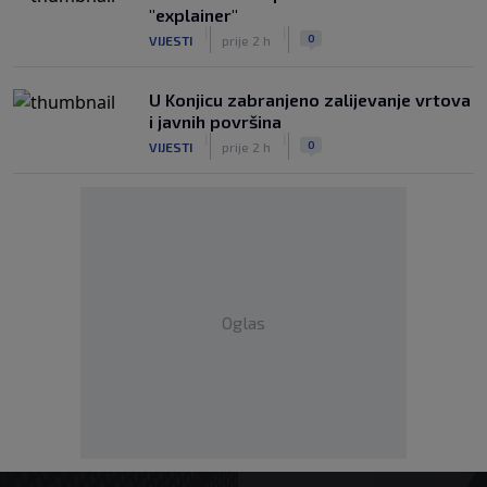
"explainer"
|
|
0
VIJESTI
prije 2 h
U Konjicu zabranjeno zalijevanje vrtova
i javnih površina
|
|
0
VIJESTI
prije 2 h
Oglas