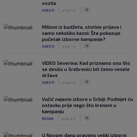
vozila
|
|
0
VIJESTI
prije 1 h
Milioni iz budžeta, stotine prijava i
samo nekoliko kazni: Šta pokazuje
početak izborne kampanje?
|
|
0
VIJESTI
prije 1 h
VIDEO Severina: Kad priznamo ono što
se desilo u Srebrenici bit ćemo vesele
države
|
|
0
VIJESTI
prije 1 h
Vučić najavio izbore u Srbiji: Podnijet ću
ostavku prije nego što krenem u
kampanju
|
|
0
REGIJA
prije 2 h
U Novom danu pravimo veliki izborni