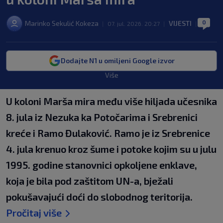
0
Marinko Sekulić Kokeza
VIJESTI
|
07. jul. 2026. 20:27
|
|
Dodajte N1 u omiljeni Google izvor
Više
U koloni Marša mira među više hiljada učesnika
8. jula iz Nezuka ka Potočarima i Srebrenici
kreće i Ramo Đulaković. Ramo je iz Srebrenice
4. jula krenuo kroz šume i potoke kojim su u julu
1995. godine stanovnici opkoljene enklave,
koja je bila pod zaštitom UN-a, bježali
pokušavajući doći do slobodnog teritorija.
Pročitaj više