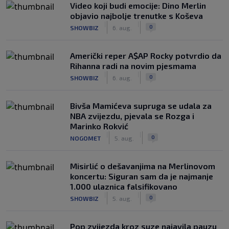
Video koji budi emocije: Dino Merlin
objavio najbolje trenutke s Koševa
|
|
0
SHOWBIZ
6. aug.
Američki reper A$AP Rocky potvrdio da
Rihanna radi na novim pjesmama
|
|
0
SHOWBIZ
6. aug.
Bivša Mamićeva supruga se udala za
NBA zvijezdu, pjevala se Rozga i
Marinko Rokvić
|
|
0
NOGOMET
5. aug.
Misirlić o dešavanjima na Merlinovom
koncertu: Siguran sam da je najmanje
1.000 ulaznica falsifikovano
|
|
0
SHOWBIZ
5. aug.
Pop zvijezda kroz suze najavila pauzu