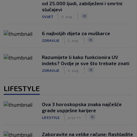
od 25.000 ljudi, zabilježeni i smrtni
slučajevi
|
|
0
SVIJET
6. aug.
6 najboljih dijeta za muškarce
|
|
0
ZDRAVLJE
5. aug.
Razumijete li kako funkcionira UV
indeks? Ovdje je sve što trebate znati
|
|
0
ZDRAVLJE
4. aug.
LIFESTYLE
Ova 3 horoskopska znaka najčešće
grade uspješne karijere
|
|
0
LIFESTYLE
prije 1 h
Zaboravite na velike račune: Rashladite