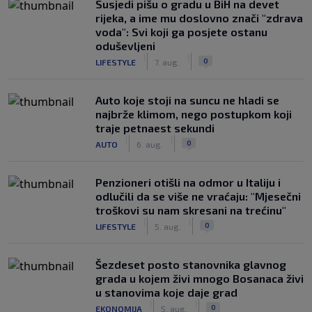
Susjedi pišu o gradu u BiH na devet
rijeka, a ime mu doslovno znači "zdrava
voda": Svi koji ga posjete ostanu
oduševljeni
|
|
0
LIFESTYLE
7. aug.
Auto koje stoji na suncu ne hladi se
najbrže klimom, nego postupkom koji
traje petnaest sekundi
|
|
0
AUTO
6. aug.
Penzioneri otišli na odmor u Italiju i
odlučili da se više ne vraćaju: "Mjesečni
troškovi su nam skresani na trećinu"
|
|
0
LIFESTYLE
5. aug.
Šezdeset posto stanovnika glavnog
grada u kojem živi mnogo Bosanaca živi
u stanovima koje daje grad
|
|
0
EKONOMIJA
5. aug.