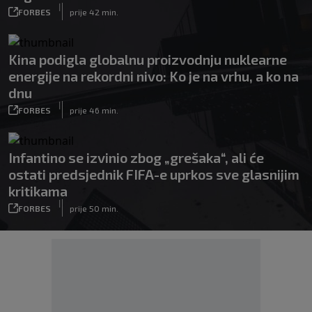
|
FORBES
prije 42 min.
Kina podigla globalnu proizvodnju nuklearne
energije na rekordni nivo: Ko je na vrhu, a ko na
dnu
|
FORBES
prije 46 min.
Infantino se izvinio zbog „grešaka“, ali će
ostati predsjednik FIFA-e uprkos sve glasnijim
kritikama
|
FORBES
prije 50 min.