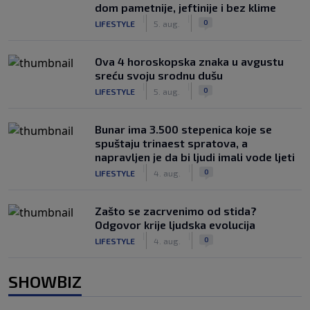
dom pametnije, jeftinije i bez klime
|
|
0
LIFESTYLE
5. aug.
Ova 4 horoskopska znaka u avgustu
sreću svoju srodnu dušu
|
|
0
LIFESTYLE
5. aug.
Bunar imа 3.500 stepenica koje se
spuštaju trinaest spratova, a
napravljen je da bi ljudi imali vode ljeti
|
|
0
LIFESTYLE
4. aug.
Zašto se zacrvenimo od stida?
Odgovor krije ljudska evolucija
|
|
0
LIFESTYLE
4. aug.
SHOWBIZ