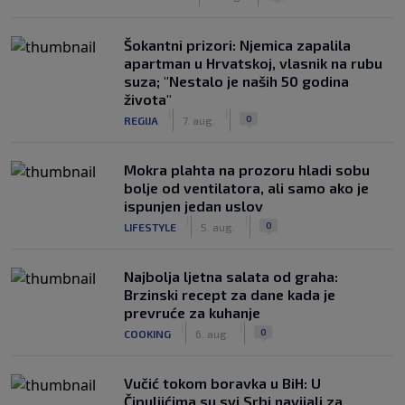
Šokantni prizori: Njemica zapalila
apartman u Hrvatskoj, vlasnik na rubu
suza; "Nestalo je naših 50 godina
života"
|
|
0
REGIJA
7. aug.
Mokra plahta na prozoru hladi sobu
bolje od ventilatora, ali samo ako je
ispunjen jedan uslov
|
|
0
LIFESTYLE
5. aug.
Najbolja ljetna salata od graha:
Brzinski recept za dane kada je
prevruće za kuhanje
|
|
0
COOKING
6. aug.
Vučić tokom boravka u BiH: U
Čipuljićima su svi Srbi navijali za