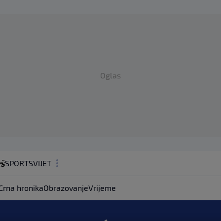
Oglas
SPORT
SVIJET
MAGAZIN
Crna hronika
Obrazovanje
Vrijeme
ZDRAVLJE