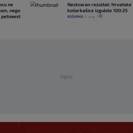
uncu ne
Nestvaran rezultat: Hrvatske
imom, nego
košarkašice izgubile 100:25
e petnaest
0
KOŠARKA
|
5. aug.
|
Oglas
evropski meč i