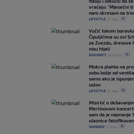
Italiju i odlučili da s
vraćaju: "Mjesečni t
nam skresani na tre
0
LIFESTYLE
|
5. aug.
|
Vučić tokom boravka
Čipuljićima su svi Srb
za Zvezdu, dresove 
nisu htjeli
0
NOGOMET
|
prije 15 h
|
Mokra plahta na pro
sobu bolje od ventila
samo ako je ispunje
uslov
0
LIFESTYLE
|
5. aug.
|
Misirlić o dešavanji
Merlinovom koncert
sam da je najmanje 
ulaznica falsifikova
0
SHOWBIZ
|
5. aug.
|