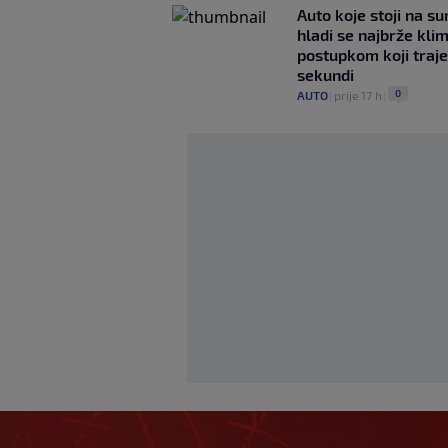
Auto koje stoji na s
hladi se najbrže kl
postupkom koji traj
sekundi
0
AUTO
|
prije 17 h
|
Tabaković riješio 