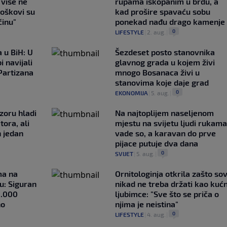
e više ne
rupama iskopanim u brdu, a
roškovi su
kad prošire spavaću sobu
ćinu"
ponekad nađu drago kamenje
0
LIFESTYLE
|
2. aug.
|
 u BiH: U
Šezdeset posto stanovnika
i navijali
glavnog grada u kojem živi
Partizana
mnogo Bosanaca živi u
stanovima koje daje grad
0
EKONOMIJA
|
5. aug.
|
zoru hladi
Na najtoplijem naseljenom
tora, ali
mjestu na svijetu ljudi rukama
n jedan
vade so, a karavan do prve
pijace putuje dva dana
0
SVIJET
|
5. aug.
|
ma na
Ornitologinja otkrila zašto so
u: Siguran
nikad ne treba držati kao kuć
1.000
ljubimce: "Sve što se priča o
no
njima je neistina"
0
LIFESTYLE
|
4. aug.
|