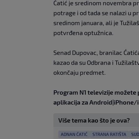
Ćatić je sredinom novembra p
potrage i od tada se nalazi u p
sredinom januara, ali je Tužil
potvrđena optužnica.
Senad Dupovac, branilac Ćatića,
kazao da su Odbrana i Tužila
okončaju predmet.
Program N1 televizije možete 
aplikacija za
An
droid
|
iPhone/
Više tema kao što je ova?
ADNAN ĆATIĆ
STRANA RATIŠTA
SUD