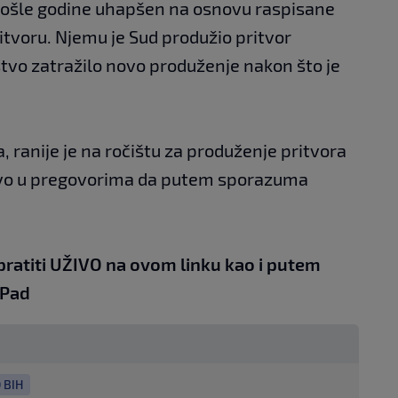
rošle godine uhapšen na osnovu raspisane
ritvoru. Njemu je Sud produžio pritvor
aštvo zatražilo novo produženje nakon što je
 ranije je na ročištu za produženje pritvora
štvo u pregovorima da putem sporazuma
pratiti UŽIVO na
ovom linku
kao i putem
iPad
 BIH