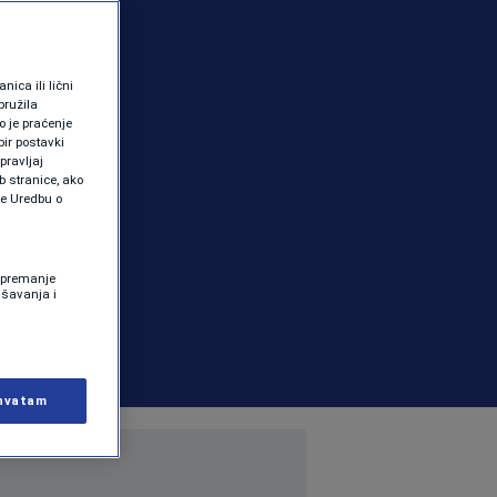
ica ili lični
pružila
 je praćenje
ir postavki
pravljaj
b stranice, ako
te Uredbu o
 Spremanje
ašavanja i
hvatam