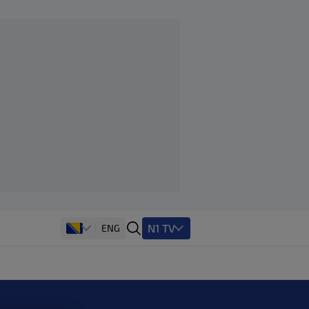
N1 TV
ENG