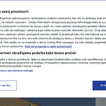
or Adnanu Ćatiću
SHOWBIZ
KOLUMNE
 vašoj privatnosti
 za učešće na
3
partneri pohranjujemo i pristupamo osobnim podacima, kao što su pretraga web stran
ori, na vašem računaru . Odabir Prihvatam omogućava praćenje tehnologije kako bi se 
ima.
je prikazanim svrhama na osnovu kojih mi i naši partneri obrađujemo podatke Ukoliko
 neki od sadržaja i reklama koje vidite možda neće biti relevantni za vas. Ovaj odab
PODCAST
no odabrati i pritom promijeniti trenutni odabir ili pristanak tako što ćete kliknuti na U
tavkama link na dnu ove web stranice [ili plutajuću ikonu u donjem lijevom dijelu we
0
 14:39
VIJESTI
komentara
|
|
N1 SPECIJAL
vo]. Vaš odabir će se mijenjati u okviru našeg Wеб локација. Za više detalja, pogledaj
s ličnim podacima.
Više informacija o vašoj privatnosti
FENOMENI
 partneri obrađujemo podatke kako bismo pružali:
Više
datke o tačnoj geolokaciji. Aktivno skenirajte karakteristike uređaja radi identifikacije.
NEISTRAŽENO
ili pristupanje podacima na uređaju. Prilagođeno oglašavanje i sadržaj, mjerenje ogl
traživanje publike i razvoj usluga.
tnera (pružalaca usluga)
VIRALNO
FOTO
ži svrhe
Pri
PROMO
VIDEO