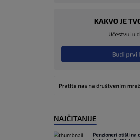
KAKVO JE TV
Učestvuj u di
Budi prvi 
Pratite nas na društvenim mr
NAJČITANIJE
Penzioneri otišli na