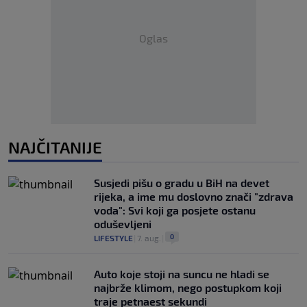
Oglas
NAJČITANIJE
Susjedi pišu o gradu u BiH na devet
rijeka, a ime mu doslovno znači "zdrava
voda": Svi koji ga posjete ostanu
oduševljeni
0
LIFESTYLE
|
7. aug.
|
Auto koje stoji na suncu ne hladi se
najbrže klimom, nego postupkom koji
traje petnaest sekundi