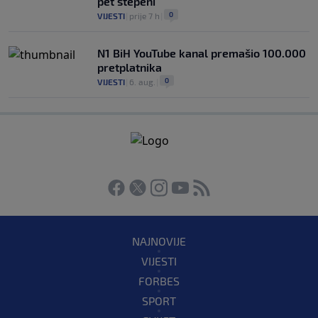
pet stepeni
0
VIJESTI
|
prije 7 h
|
N1 BiH YouTube kanal premašio 100.000
pretplatnika
0
VIJESTI
|
6. aug.
|
NAJNOVIJE
VIJESTI
FORBES
SPORT