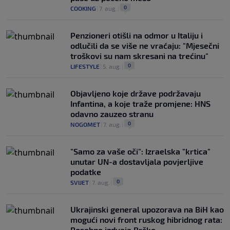
0
COOKING
|
7. aug.
|
Penzioneri otišli na odmor u Italiju i
odlučili da se više ne vraćaju: "Mjesečni
troškovi su nam skresani na trećinu"
0
LIFESTYLE
|
5. aug.
|
Objavljeno koje države podržavaju
Infantina, a koje traže promjene: HNS
odavno zauzeo stranu
0
NOGOMET
|
7. aug.
|
"Samo za vaše oči": Izraelska "krtica"
unutar UN-a dostavljala povjerljive
podatke
0
SVIJET
|
7. aug.
|
Ukrajinski general upozorava na BiH kao
mogući novi front ruskog hibridnog rata:
Posebno izdvaja Brčko