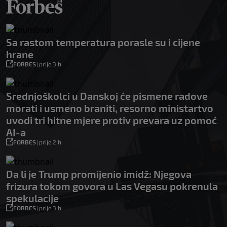
Sa rastom temperatura porasle su i cijene
hrane
FORBES
|
prije 3 h
Srednjoškolci u Danskoj će pismene radove
morati i usmeno braniti, resorno ministartvo
uvodi tri hitne mjere protiv prevara uz pomoć
AI-a
FORBES
|
prije 2 h
Da li je Trump promijenio imidž: Njegova
frizura tokom govora u Las Vegasu pokrenula
spekulacije
FORBES
|
prije 3 h