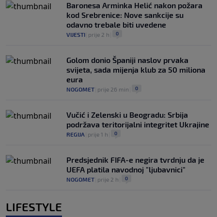
Baronesa Arminka Helić nakon požara
kod Srebrenice: Nove sankcije su
odavno trebale biti uvedene
0
VIJESTI
|
prije 2 h
|
Golom donio Španiji naslov prvaka
svijeta, sada mijenja klub za 50 miliona
eura
0
NOGOMET
|
prije 26 min
|
Vučić i Zelenski u Beogradu: Srbija
podržava teritorijalni integritet Ukrajine
0
REGIJA
|
prije 1 h
|
Predsjednik FIFA-e negira tvrdnju da je
UEFA platila navodnoj "ljubavnici"
0
NOGOMET
|
prije 2 h
|
LIFESTYLE