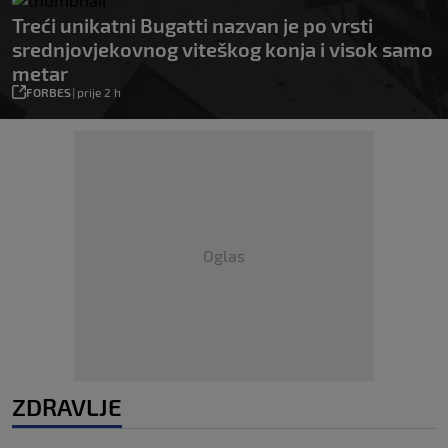
Treći unikatni Bugatti nazvan je po vrsti
srednjovjekovnog viteškog konja i visok samo
metar
FORBES
|
prije 2 h
Oglas
ZDRAVLJE