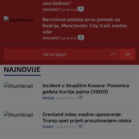
završetkom"
0
NOGOMET
|
prije 5 h
|
Barcelona poslala prvu ponudu za
Rodrija, Manchester City traži znatno
više
0
NOGOMET
|
prije 6 h
|
Dalić će postati najskuplji hrvatski
trener u historiji i jedan od najplaćenijih
Idi na Sport
selektora svijeta
0
NOGOMET
|
prije 7 h
|
NAJNOVIJE
Otkriveno ko je bio Georginina prva
ljubav: Njihova priča ponovo postala
Incident u Skupštini Kosova: Poslanica
viralna
gađala Kurtija jajima (VIDEO)
0
NOGOMET
|
7. aug.
|
0
REGIJA
|
prije 15 min
|
Grenland izdao snažno upozorenje:
Trump opet prijeti preuzimanjem otoka
0
SVIJET
|
prije 47 min
|