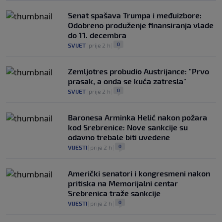
Senat spašava Trumpa i međuizbore:
Odobreno produženje finansiranja vlade
do 11. decembra
0
SVIJET
|
prije 2 h
|
Zemljotres probudio Austrijance: "Prvo
prasak, a onda se kuća zatresla"
0
SVIJET
|
prije 2 h
|
Baronesa Arminka Helić nakon požara
kod Srebrenice: Nove sankcije su
odavno trebale biti uvedene
0
VIJESTI
|
prije 2 h
|
Američki senatori i kongresmeni nakon
pritiska na Memorijalni centar
Srebrenica traže sankcije
0
VIJESTI
|
prije 2 h
|