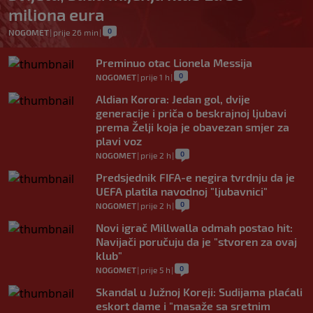
miliona eura
0
NOGOMET
|
prije 26 min
|
Preminuo otac Lionela Messija
0
NOGOMET
|
prije 1 h
|
Aldian Korora: Jedan gol, dvije
generacije i priča o beskrajnoj ljubavi
prema Želji koja je obavezan smjer za
plavi voz
0
NOGOMET
|
prije 2 h
|
Predsjednik FIFA-e negira tvrdnju da je
UEFA platila navodnoj "ljubavnici"
0
NOGOMET
|
prije 2 h
|
Novi igrač Millwalla odmah postao hit:
Navijači poručuju da je "stvoren za ovaj
klub"
0
NOGOMET
|
prije 5 h
|
Skandal u Južnoj Koreji: Sudijama plaćali
eskort dame i "masaže sa sretnim