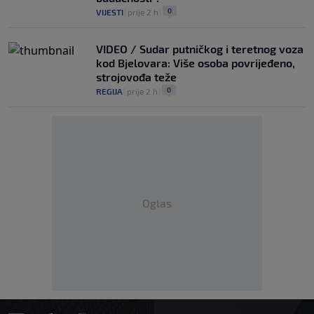
0
VIJESTI
|
prije 2 h
|
VIDEO / Sudar putničkog i teretnog voza
kod Bjelovara: Više osoba povrijeđeno,
strojovođa teže
0
REGIJA
|
prije 2 h
|
Oglas