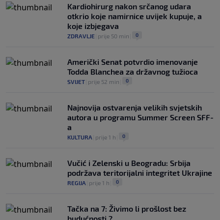
Kardiohirurg nakon srčanog udara
otkrio koje namirnice uvijek kupuje, a
koje izbjegava
0
ZDRAVLJE
|
prije 50 min
|
Američki Senat potvrdio imenovanje
Todda Blanchea za državnog tužioca
0
SVIJET
|
prije 52 min
|
Najnovija ostvarenja velikih svjetskih
autora u programu Summer Screen SFF-
a
0
KULTURA
|
prije 1 h
|
Vučić i Zelenski u Beogradu: Srbija
podržava teritorijalni integritet Ukrajine
0
REGIJA
|
prije 1 h
|
Tačka na 7: Živimo li prošlost bez
budućnosti ?