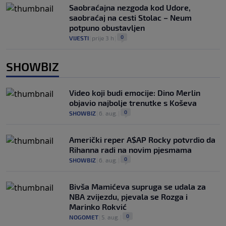
Saobraćajna nezgoda kod Udore,
saobraćaj na cesti Stolac – Neum
potpuno obustavljen
0
VIJESTI
|
prije 3 h
|
SHOWBIZ
Video koji budi emocije: Dino Merlin
objavio najbolje trenutke s Koševa
0
SHOWBIZ
|
6. aug.
|
Američki reper A$AP Rocky potvrdio da
Rihanna radi na novim pjesmama
0
SHOWBIZ
|
6. aug.
|
Bivša Mamićeva supruga se udala za
NBA zvijezdu, pjevala se Rozga i
Marinko Rokvić
0
NOGOMET
|
5. aug.
|