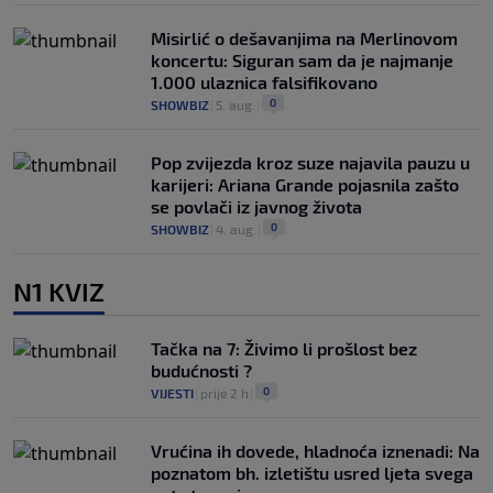
Misirlić o dešavanjima na Merlinovom
koncertu: Siguran sam da je najmanje
1.000 ulaznica falsifikovano
0
SHOWBIZ
|
5. aug.
|
Pop zvijezda kroz suze najavila pauzu u
karijeri: Ariana Grande pojasnila zašto
se povlači iz javnog života
0
SHOWBIZ
|
4. aug.
|
N1 KVIZ
Tačka na 7: Živimo li prošlost bez
budućnosti ?
0
VIJESTI
|
prije 2 h
|
Vrućina ih dovede, hladnoća iznenadi: Na
poznatom bh. izletištu usred ljeta svega