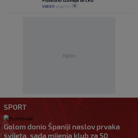
0
VIJESTI
|
prije 3 h
|
Oglas
SPORT
Golom donio Španiji naslov prvaka
svijeta, sada mijenja klub za 50