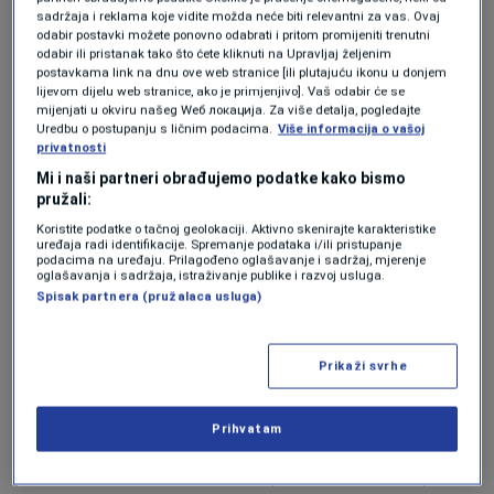
BiH u posljednje dvije godine ubijeno više od 20
sadržaja i reklama koje vidite možda neće biti relevantni za vas. Ovaj
odabir postavki možete ponovno odabrati i pritom promijeniti trenutni
žena, a da institucije ne daju adekvatan
odabir ili pristanak tako što ćete kliknuti na Upravljaj željenim
postavkama link na dnu ove web stranice [ili plutajuću ikonu u donjem
odgovor. Istakli su da zbog svega navedenog,
lijevom dijelu web stranice, ako je primjenjivo]. Vaš odabir će se
mijenjati u okviru našeg Wеб локација. Za više detalja, pogledajte
Staša košarac nije moralno prihvatljiva osoba
Uredbu o postupanju s ličnim podacima.
Više informacija o vašoj
privatnosti
da bude na čelu ministarstva.
Mi i naši partneri obrađujemo podatke kako bismo
pružali:
Ranije je SNSD povukao i zahtjev za smjenu
Koristite podatke o tačnoj geolokaciji. Aktivno skenirajte karakteristike
uređaja radi identifikacije. Spremanje podataka i/ili pristupanje
mijnistra odbrane Zukana Heleza. Kako je
podacima na uređaju. Prilagođeno oglašavanje i sadržaj, mjerenje
oglašavanja i sadržaja, istraživanje publike i razvoj usluga.
rekao Saša Magazinović, to je dio dogovora
Spisak partnera (pružalaca usluga)
koalicije,
Prikaži svrhe
“To je dio dogovora da se ne bavimo
Prihvatam
smjenama u Vijeću ministara BiH nego da se
probamo uraditi stvari koje su dobre i koje su