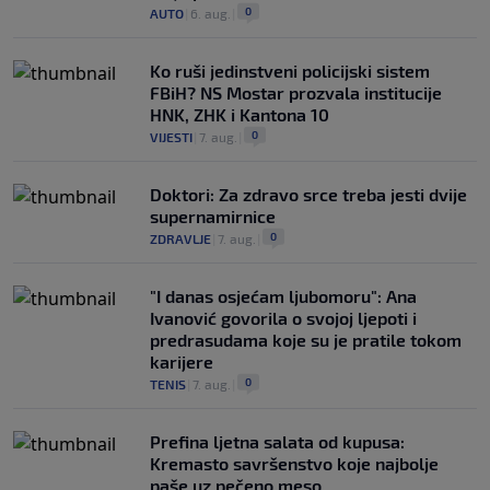
0
AUTO
|
6. aug.
|
Ko ruši jedinstveni policijski sistem
FBiH? NS Mostar prozvala institucije
HNK, ZHK i Kantona 10
0
VIJESTI
|
7. aug.
|
Doktori: Za zdravo srce treba jesti dvije
supernamirnice
0
ZDRAVLJE
|
7. aug.
|
"I danas osjećam ljubomoru": Ana
Ivanović govorila o svojoj ljepoti i
predrasudama koje su je pratile tokom
karijere
0
TENIS
|
7. aug.
|
Prefina ljetna salata od kupusa:
Kremasto savršenstvo koje najbolje
paše uz pečeno meso