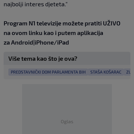
najbolji interes djeteta."
Program N1 televizije možete pratiti UŽIVO
na
ovom linku
kao i putem aplikacija
za
An
droid
|
iPhone/iPad
Više tema kao što je ova?
PREDSTAVNIČKI DOM PARLAMENTA BIH
STAŠA KOŠARAC
ZUK
Oglas