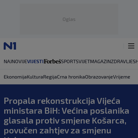
Oglas
NAJNOVIJE
VIJESTI
SPORT
SVIJET
MAGAZIN
ZDRAVLJE
S
Ekonomija
Kultura
Regija
Crna hronika
Obrazovanje
Vrijeme
Propala rekonstrukcija Vijeća
ministara BiH: Većina poslanika
glasala protiv smjene Košarca,
povučen zahtjev za smjenu