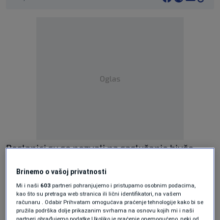
Oglas
Poslanici su se pozvali na saslušanje bivše
supruge Staše Košarca, Sanje Stanković koja je
Brinemo o vašoj privatnosti
govorila o nasilju koje je, kako je navela, trpila
Mi i naši
603
partneri pohranjujemo i pristupamo osobnim podacima,
od svog bivšeg supruga te je zatražila zaštitu
kao što su pretraga web stranica ili lični identifikatori, na vašem
računaru . Odabir Prihvatam omogućava praćenje tehnologije kako bi se
institucija. U svojoj inicijativi naveli su da je u
pružila podrška dolje prikazanim svrhama na osnovu kojih mi i naši
partneri obrađujemo podatke Ukoliko je praćenje onemogućeno, neki od