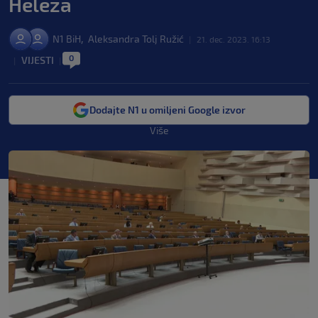
Heleza
,
N1 BiH
Aleksandra Tolj Ružić
|
21. dec. 2023. 16:13
0
VIJESTI
|
|
Dodajte N1 u omiljeni Google izvor
Više