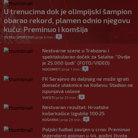
U trenucima dok je olimpijski šampion
obarao rekord, plamen odnio njegovu
kuću: Preminuo i komšija
0
OSTALI SPORTOVI
|
prije 5 min.
|
Nestvarne scene u Trabzonu i
spektakularan doček za Salaha: "Ovdje
je 25.000 ljudi" (FOTO/VIDEO)
0
NOGOMET
|
prije 7 min.
|
FK Sarajevo do daljnjeg ne može igrati
domaće utakmice na Koševu: Stadion ne
ispunjava uslove
0
VIJESTI
|
prije 25 min.
|
Nestvaran rezultat: Hrvatske
košarkašice izgubile 100:25
0
KOŠARKA
|
prije 29 min.
|
Poljski fudbal zavijen u crno: Preminuo
legendarni golman u 44. godini života