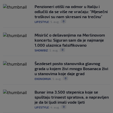
Penzioneri otišli na odmor u Italiju i
odlučili da se više ne vraćaju: "Mjesečni
troškovi su nam skresani na trećinu"
0
LIFESTYLE
|
5. aug.
|
Misirlić o dešavanjima na Merlinovom
koncertu: Siguran sam da je najmanje
1.000 ulaznica falsifikovano
0
SHOWBIZ
|
5. aug.
|
Šezdeset posto stanovnika glavnog
grada u kojem živi mnogo Bosanaca živi
u stanovima koje daje grad
0
EKONOMIJA
|
5. aug.
|
Bunar imа 3.500 stepenica koje se
spuštaju trinaest spratova, a napravljen
je da bi ljudi imali vode ljeti
0
LIFESTYLE
|
4. aug.
|