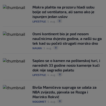
Mokra plahta na prozoru hladi sobu
bolje od ventilatora, ali samo ako je
ispunjen jedan uslov
0
LIFESTYLE
|
5. aug.
|
Osmi kontinent bio je pod nosom
naučnicima dvjesto godina, a našli su ga
tek kad su počeli strugati morsko dno
0
NAUKA
|
3. aug.
|
Saplео se o kamen na poštanskoj turi, i
narednih 33 godine nosio kamenje kući
dok nije sagradio palatu
0
LIFESTYLE
|
4. aug.
|
Bivša Mamićeva supruga se udala za
NBA zvijezdu, pjevala se Rozga i
Marinko Rokvić
0
NOGOMET
|
5. aug.
|