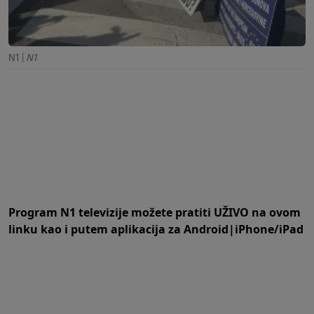
N1
|
N1
Program N1 televizije možete pratiti UŽIVO na
ovom
linku
kao i putem aplikacija za
An
droid
|
iPhone/iPad