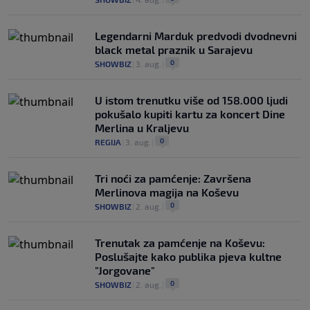
Legendarni Marduk predvodi dvodnevni
black metal praznik u Sarajevu
0
SHOWBIZ
|
3. aug.
|
U istom trenutku više od 158.000 ljudi
pokušalo kupiti kartu za koncert Dine
Merlina u Kraljevu
0
REGIJA
|
3. aug.
|
Tri noći za pamćenje: Završena
Merlinova magija na Koševu
0
SHOWBIZ
|
2. aug.
|
Trenutak za pamćenje na Koševu:
Poslušajte kako publika pjeva kultne
"Jorgovane"
0
SHOWBIZ
|
2. aug.
|