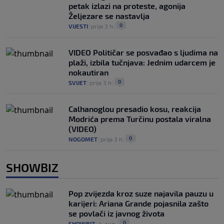
petak izlazi na proteste, agonija
Željezare se nastavlja
0
VIJESTI
|
prije 3 h
|
VIDEO Političar se posvađao s ljudima na
plaži, izbila tučnjava: Jednim udarcem je
nokautiran
0
SVIJET
|
prije 3 h
|
Calhanoglou presadio kosu, reakcija
Modrića prema Turčinu postala viralna
(VIDEO)
0
NOGOMET
|
prije 3 h
|
SHOWBIZ
Pop zvijezda kroz suze najavila pauzu u
karijeri: Ariana Grande pojasnila zašto
se povlači iz javnog života
0
SHOWBIZ
|
4. aug.
|