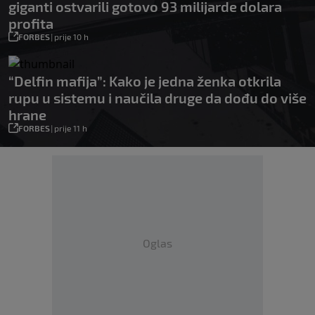
giganti ostvarili gotovo 93 milijarde dolara
profita
FORBES
|
prije 10 h
“Delfin mafija”: Kako je jedna ženka otkrila
rupu u sistemu i naučila druge da dođu do više
hrane
FORBES
|
prije 11 h
Oglas