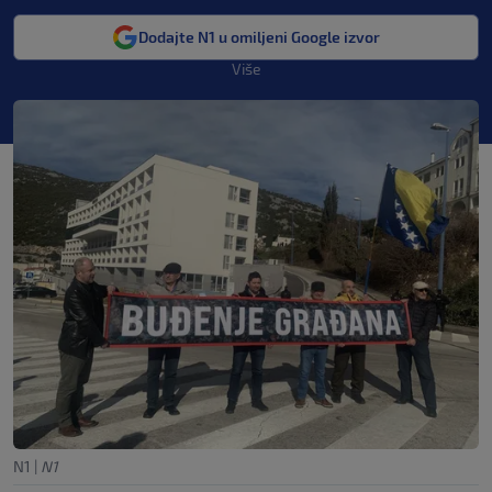
Dodajte N1 u omiljeni Google izvor
Više
N1
|
N1