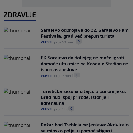
ZDRAVLJE
Sarajevo odbrojava do 32. Sarajevo Film
Festivala, grad već prepun turista
0
VIJESTI
|
prije 50 min.
|
FK Sarajevo do daljnjeg ne može igrati
domaće utakmice na Koševu: Stadion ne
ispunjava uslove
0
VIJESTI
|
prije 7 min.
|
Turistička sezona u Jajcu u punom jeku:
Grad nudi spoj prirode, istorije i
adrenalina
0
VIJESTI
|
prije 1 h
|
Požar kod Trebinja ne jenjava: Aktiviralo
se minsko polje, u pomoć stigao i