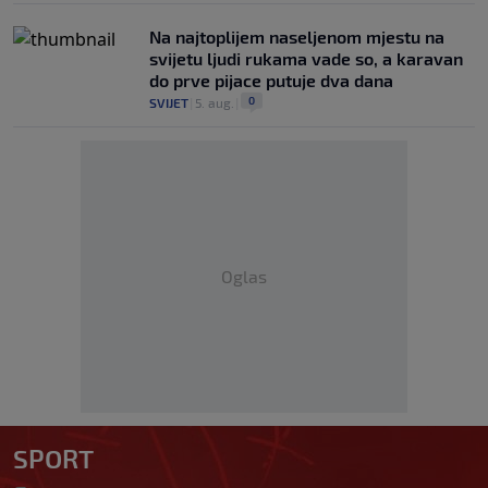
Na najtoplijem naseljenom mjestu na
svijetu ljudi rukama vade so, a karavan
do prve pijace putuje dva dana
0
SVIJET
|
5. aug.
|
Oglas
SPORT