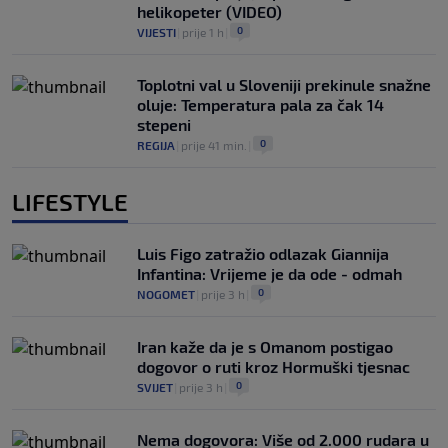
helikopeter (VIDEO)
0
VIJESTI
|
prije 1 h
|
Toplotni val u Sloveniji prekinule snažne
oluje: Temperatura pala za čak 14
stepeni
0
REGIJA
|
prije 41 min.
|
LIFESTYLE
Luis Figo zatražio odlazak Giannija
Infantina: Vrijeme je da ode - odmah
0
NOGOMET
|
prije 3 h
|
Iran kaže da je s Omanom postigao
dogovor o ruti kroz Hormuški tjesnac
0
SVIJET
|
prije 3 h
|
Nema dogovora: Više od 2.000 rudara u