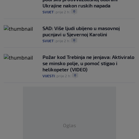
Ukrajine nakon ruskih napada
0
SVIJET
|
prije 2 h
|
SAD: Više ljudi ubijeno u masovnoj
pucnjavi u Sjevernoj Karolini
0
SVIJET
|
prije 2 h
|
Požar kod Trebinja ne jenjava: Aktiviralo
se minsko polje, u pomoć stigao i
helikopeter (VIDEO)
0
VIJESTI
|
prije 2 h
|
Oglas