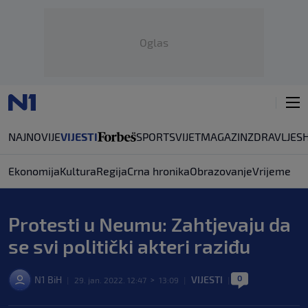
Oglas
NAJNOVIJE
VIJESTI
SPORT
SVIJET
MAGAZIN
ZDRAVLJE
S
Ekonomija
Kultura
Regija
Crna hronika
Obrazovanje
Vrijeme
Protesti u Neumu: Zahtjevaju da
se svi politički akteri raziđu
0
N1 BiH
VIJESTI
|
29. jan. 2022. 12:47
>
13:09
|
|