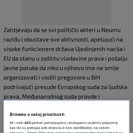
Zahtjevaju da se svi politički akteri u Neumu
raziđu i obustave sve aktivnosti, apelujući na
visoke funkcionere država Ujedinjenih nacija i
EU da stanu u zaštitu vladavine prava i pošalju
javne poruke da niko u njihovo ime ne smije
organizovati i voditi pregovore u BiH
podrivajući presude Evropskog suda za ljudska
prava, Međunarodnog suda pravde i
Međunarodnog krivičnog suda za bivšu
Jugoslaviju.
Brinemo o vašoj privatnosti
Mi i naši
603
partneri pohranjujemo i pristupamo osobnim podacima,
kao što su pretraga web stranica ili lični identifikatori, na vašem
računaru . Odabir Prihvatam omogućava praćenje tehnologije kako bi se