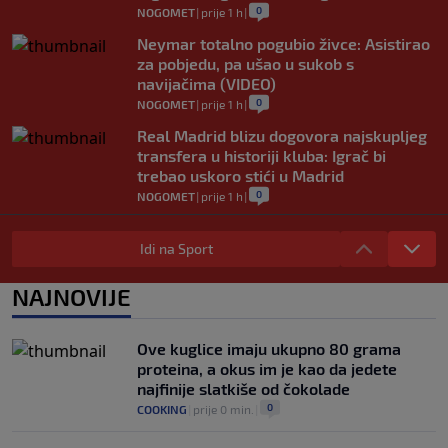
0
NOGOMET
|
prije 1 h
|
Neymar totalno pogubio živce: Asistirao
za pobjedu, pa ušao u sukob s
navijačima (VIDEO)
0
NOGOMET
|
prije 1 h
|
Real Madrid blizu dogovora najskupljeg
transfera u historiji kluba: Igrač bi
trebao uskoro stići u Madrid
0
NOGOMET
|
prije 1 h
|
Lara Gut-Behrami završila karijeru:
Jedna od najvećih skijašica svih
Idi na Sport
vremena rekla "zbogom"
0
OSTALI SPORTOVI
|
prije 1 h
|
NAJNOVIJE
Predsjednik FIFA-e ne odustaje od svojih
planova: Otkriveno šta je ponudio
Ove kuglice imaju ukupno 80 grama
Marokancima za podršku
proteina, a okus im je kao da jedete
0
NOGOMET
|
prije 2 h
|
najfinije slatkiše od čokolade
0
COOKING
|
prije 0 min.
|