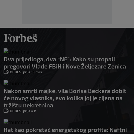
Dva prijedloga, dva “NE”: Kako su propali
pregovori Vlade FBiH i Nove Željezare Zenica
FORBES
|
prije 13 min.
Nakon smrti majke, vila Borisa Beckera dobit
će novog vlasnika, evo kolika joj je cijena na
tržištu nekretnina
FORBES
|
prije 4 h
Rat kao pokretač energetskog profita: Naftni