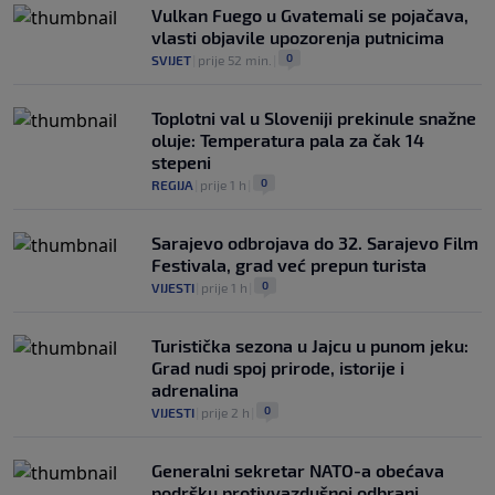
Vulkan Fuego u Gvatemali se pojačava,
vlasti objavile upozorenja putnicima
0
SVIJET
|
prije 52 min.
|
Toplotni val u Sloveniji prekinule snažne
oluje: Temperatura pala za čak 14
stepeni
0
REGIJA
|
prije 1 h
|
Sarajevo odbrojava do 32. Sarajevo Film
Festivala, grad već prepun turista
0
VIJESTI
|
prije 1 h
|
Turistička sezona u Jajcu u punom jeku:
Grad nudi spoj prirode, istorije i
adrenalina
0
VIJESTI
|
prije 2 h
|
Generalni sekretar NATO-a obećava
podršku protivvazdušnoj odbrani