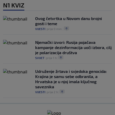
N1 KVIZ
Ovog četvrtka u Novom danu brojni
gosti i teme
0
VIJESTI
|
prije 0 min.
|
Njemački izvori: Rusija pojačava
kampanje dezinformacija uoči izbora, cilj
je polarizacija društva
0
SVIJET
|
prije 1 h
|
Udruženje žrtava i svjedoka genocida:
Krajina je samu sebe odbranila, a
Hrvatska je u njoj imala ključnog
saveznika
0
VIJESTI
|
prije 2 h
|