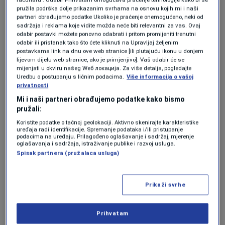
https://ba.n1info.com/vijesti/mijatovic-u-
pružila podrška dolje prikazanim svrhama na osnovu kojih mi i naši
neumu-je-posljednji-cin-namjere-da-se-bih-
partneri obrađujemo podatke Ukoliko je praćenje onemogućeno, neki od
sadržaja i reklama koje vidite možda neće biti relevantni za vas. Ovaj
podijeli-na-tri-dijela/
odabir postavki možete ponovno odabrati i pritom promijeniti trenutni
odabir ili pristanak tako što ćete kliknuti na Upravljaj željenim
postavkama link na dnu ove web stranice [ili plutajuću ikonu u donjem
lijevom dijelu web stranice, ako je primjenjivo]. Vaš odabir će se
Jedna od sudionica prosvjeda Enisa Bukvić
mijenjati u okviru našeg Wеб локација. Za više detalja, pogledajte
Uredbu o postupanju s ličnim podacima.
Više informacija o vašoj
kazala je kako zahtijevaju da se svi politički
privatnosti
akteri okupljeni na pregovorima u Neumu
Mi i naši partneri obrađujemo podatke kako bismo
pružali:
"raziđu i obustave sve aktivnosti rastakanja
Koristite podatke o tačnoj geolokaciji. Aktivno skenirajte karakteristike
države".
uređaja radi identifikacije. Spremanje podataka i/ili pristupanje
podacima na uređaju. Prilagođeno oglašavanje i sadržaj, mjerenje
oglašavanja i sadržaja, istraživanje publike i razvoj usluga.
Spisak partnera (pružalaca usluga)
Od pravosudnih organa traže, dodala je, da se
hitnom akcijom privedu i uhite svi akteri koji u
Prikaži svrhe
Neumu "sudjeluju u izravnom udaru na Bosnu i
Hercegovinu".
Prihvatam