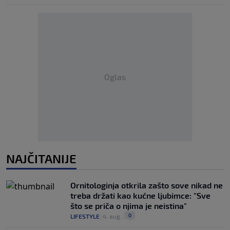
Oglas
NAJČITANIJE
Ornitologinja otkrila zašto sove nikad ne
treba držati kao kućne ljubimce: "Sve
što se priča o njima je neistina"
0
LIFESTYLE
|
4. aug.
|