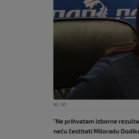
N1
|
N1
"Ne prihvatam izborne rezultat
neću čestitati Miloradu Dodiku,