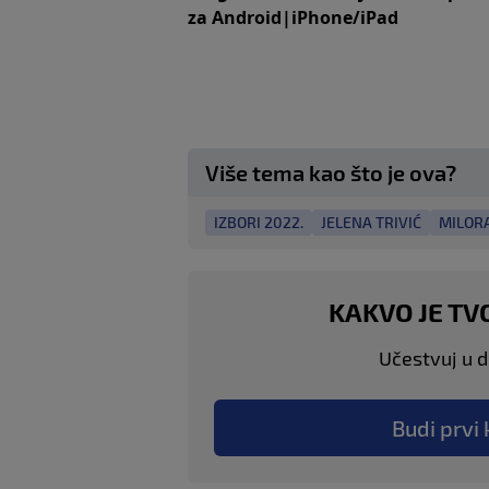
za
An
droid
|
iPhone/iPad
Više tema kao što je ova?
IZBORI 2022.
JELENA TRIVIĆ
MILOR
KAKVO JE TV
Učestvuj u di
Budi prvi 