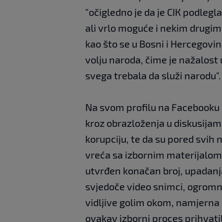
"očigledno je da je CIК podlegl
ali vrlo moguće i nekim drugim 
kao što se u Bosni i Hercegovin
volju naroda, čime je nažalost u
svega trebala da služi narodu".
Na svom profilu na Facebooku oc
kroz obrazloženja u diskusija
korupciju, te da su pored svih
vreća sa izbornim materijalom, f
utvrđen konačan broj, upadanj
svjedoče video snimci, ogromni
vidljive golim okom, namjerna u
ovakav izborni proces prihvatil