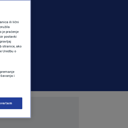
ica ili lični
pružila
 je praćenje
ir postavki
pravljaj
b stranice, ako
te Uredbu o
 Spremanje
ašavanja i
hvatam