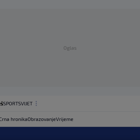
Oglas
SPORT
SVIJET
MAGAZIN
Crna hronika
Obrazovanje
Vrijeme
ZDRAVLJE