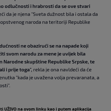
o odlučnosti i hrabrosti da se ove stvari
ći da je njena "Sveta dužnost bila i ostala da
sopstvenog naroda na teritoriji Republike
budućnosti ne obazirući se na napade koji
žiti svom narodu za mene je uvijek bila
lan Narodne skupštine Republike Srpske, te
i i prije toga",
rekla je ona navldeći da će
trenutka "kada je uvažena volja prevaranata, a
sti".
iti UŽIVO na
ovom linku
kao i putem aplikacija