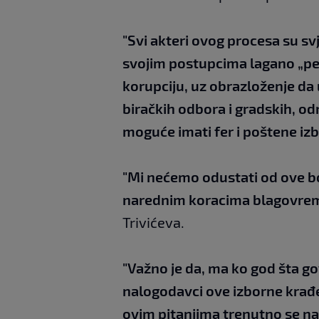
"Svi akteri ovog procesa su svj
svojim postupcima lagano „peru
korupciju, uz obrazloženje da
biračkih odbora i gradskih, od
moguće imati fer i poštene iz
"Mi nećemo odustati od ove bo
narednim koracima blagovrem
Trivićeva.
"Važno je da, ma ko god šta gov
nalogodavci ove izborne krađe 
ovim pitanjima trenutno se na