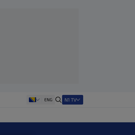
N1 TV
ENG