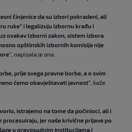
esni činjenice da su izbori pokradeni, ali
 ruke“ i legalizuju izbornu krađu i
 uz ovakav Izborni zakon, sistem izbora
nosno opštinskih izbornih komisija nije
bore"
, napisala je ona.
rbe, prije svega pravne borbe, a o svim
eno ćemo obavještavati javnost"
, kaže
orio, istrajemo na tome da počinioci, ali i
procesuiraju, jer naše krivične prijave po
laze u pravosudnim institucijama i