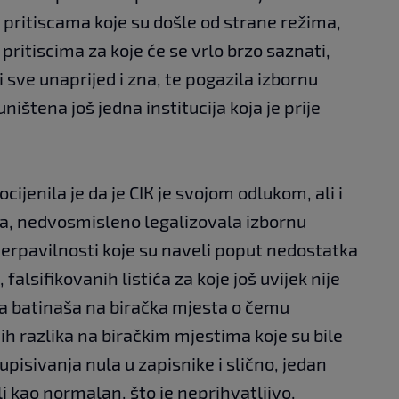
a pritiscama koje su došle od strane režima,
pritiscima za koje će se vrlo brzo saznati,
i sve unaprijed i zna, te pogazila izbornu
ništena još jedna institucija koja je prije
ijenila je da je CIК je svojom odlukom, ali i
ma, nedvosmisleno legalizovala izbornu
 nerpavilnosti koje su naveli poput nedostatka
alsifikovanih listića za koje još uvijek nije
a batinaša na biračka mjesta o čemu
h razlika na biračkim mjestima koje su bile
pisivanja nula u zapisnike i slično, jedan
i kao normalan, što je neprihvatljivo.