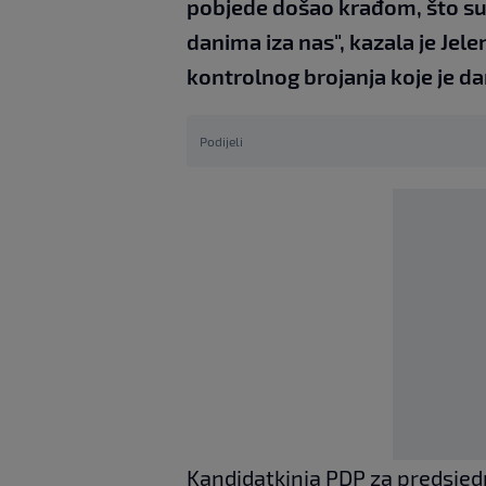
pobjede došao krađom, što su p
danima iza nas", kazala je Jelen
kontrolnog brojanja koje je da
Podijeli
Kandidatkinja PDP za predsjed