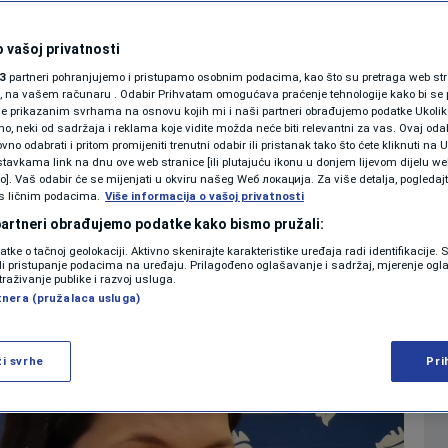
elene Trivić: Neću
SHOWBIZ
KOLUMNE
 vašoj privatnosti
radu Dodiku
3
partneri pohranjujemo i pristupamo osobnim podacima, kao što su pretraga web stran
ori, na vašem računaru . Odabir Prihvatam omogućava praćenje tehnologije kako bi se 
je prikazanim svrhama na osnovu kojih mi i naši partneri obrađujemo podatke Ukoliko
0
 2022. 18:38
VIJESTI
komentara
|
|
 neki od sadržaja i reklama koje vidite možda neće biti relevantni za vas. Ovaj odab
PODCAST
no odabrati i pritom promijeniti trenutni odabir ili pristanak tako što ćete kliknuti na U
tavkama link na dnu ove web stranice [ili plutajuću ikonu u donjem lijevom dijelu we
N1 SPECIJAL
vo]. Vaš odabir će se mijenjati u okviru našeg Wеб локација. Za više detalja, pogledaj
s ličnim podacima.
Više
Više informacija o vašoj privatnosti
FENOMENI
 partneri obrađujemo podatke kako bismo pružali:
datke o tačnoj geolokaciji. Aktivno skenirajte karakteristike uređaja radi identifikacije.
NEISTRAŽENO
ili pristupanje podacima na uređaju. Prilagođeno oglašavanje i sadržaj, mjerenje ogl
traživanje publike i razvoj usluga.
tnera (pružalaca usluga)
VIRALNO
FOTO
ži svrhe
Pri
PROMO
VIDEO