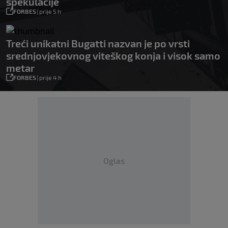
spekulacije
FORBES
|
prije 5 h
Treći unikatni Bugatti nazvan je po vrsti
srednjovjekovnog viteškog konja i visok samo
metar
FORBES
|
prije 4 h
Oglas