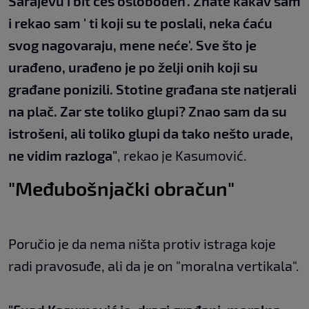
Sarajevu i bit ćeš oslobođen'. Znate kakav sam
i rekao sam ' ti koji su te poslali, neka ćaću
svog nagovaraju, mene neće'. Sve što je
urađeno, urađeno je po želji onih koji su
građane ponizili. Stotine građana ste natjerali
na plač. Zar ste toliko glupi? Znao sam da su
istrošeni, ali toliko glupi da tako nešto urade,
ne vidim razloga"
, rekao je Kasumović.
"Međubošnjački obračun"
Poručio je da nema ništa protiv istraga koje
radi pravosuđe, ali da je on "moralna vertikala".