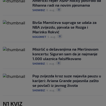
Američki reper A$AP Rocky potvrdio da
Rihanna radi na novim pjesmama
0
SHOWBIZ
|
6. aug.
|
Bivša Mamićeva supruga se udala za
NBA zvijezdu, pjevala se Rozga i
Marinko Rokvić
0
NOGOMET
|
5. aug.
|
Misirlić o dešavanjima na Merlinovom
koncertu: Siguran sam da je najmanje
1.000 ulaznica falsifikovano
0
SHOWBIZ
|
5. aug.
|
Pop zvijezda kroz suze najavila pauzu u
karijeri: Ariana Grande pojasnila zašto
se povlači iz javnog života
0
SHOWBIZ
|
4. aug.
|
N1 KVIZ