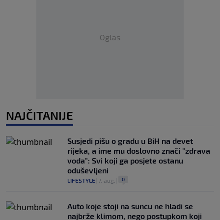
Oglas
NAJČITANIJE
Susjedi pišu o gradu u BiH na devet
rijeka, a ime mu doslovno znači "zdrava
voda": Svi koji ga posjete ostanu
oduševljeni
0
LIFESTYLE
|
7. aug.
|
Auto koje stoji na suncu ne hladi se
najbrže klimom, nego postupkom koji