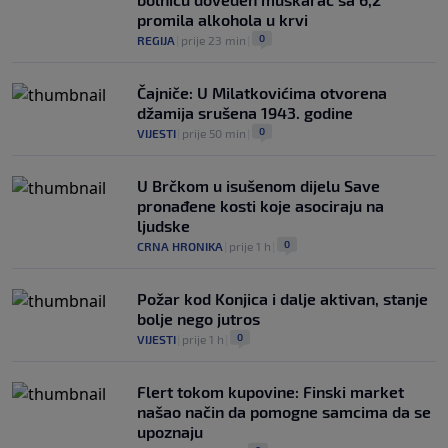
promila alkohola u krvi
0
REGIJA
|
prije 23 min
|
Čajniče: U Milatkovićima otvorena
džamija srušena 1943. godine
0
VIJESTI
|
prije 50 min
|
U Brčkom u isušenom dijelu Save
pronađene kosti koje asociraju na
ljudske
0
CRNA HRONIKA
|
prije 1 h
|
Požar kod Konjica i dalje aktivan, stanje
bolje nego jutros
0
VIJESTI
|
prije 1 h
|
Flert tokom kupovine: Finski market
našao način da pomogne samcima da se
upoznaju