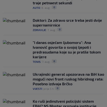
traje petnaest sekundi
0
AUTO
|
6. aug.
|
Doktori: Za zdravo srce treba jesti dvije
supernamirnice
0
ZDRAVLJE
|
7. aug.
|
"I danas osjećam ljubomoru": Ana
Ivanović govorila o svojoj ljepoti i
predrasudama koje su je pratile tokom
karijere
0
TENIS
|
7. aug.
|
Ukrajinski general upozorava na BiH kao
mogući novi front ruskog hibridnog rata:
Posebno izdvaja Brčko
0
VIJESTI
|
prije 5 h
|
Ko ruši jedinstveni policijski sistem
FBiH? NS Mostar prozvala institucije