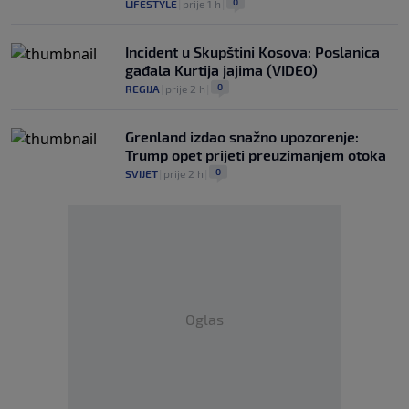
0
LIFESTYLE
|
prije 1 h
|
Incident u Skupštini Kosova: Poslanica
gađala Kurtija jajima (VIDEO)
0
REGIJA
|
prije 2 h
|
Grenland izdao snažno upozorenje:
Trump opet prijeti preuzimanjem otoka
0
SVIJET
|
prije 2 h
|
Oglas