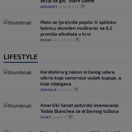
akciji za gol "Stare Dame"
0
NOGOMET
|
prije 53 min
|
Malo se (pre)više popilo: U splitsku
bolnicu doveden muškarac sa 6,2
promila alkohola u krvi
0
REGIJA
|
prije 23 min
|
LIFESTYLE
Kardiohirurg nakon srčanog udara
otkrio koje namirnice uvijek kupuje, a
koje izbjegava
0
ZDRAVLJE
|
prije 2 h
|
Američki Senat potvrdio imenovanje
Todda Blanchea za državnog tužioca
0
SVIJET
|
prije 2 h
|