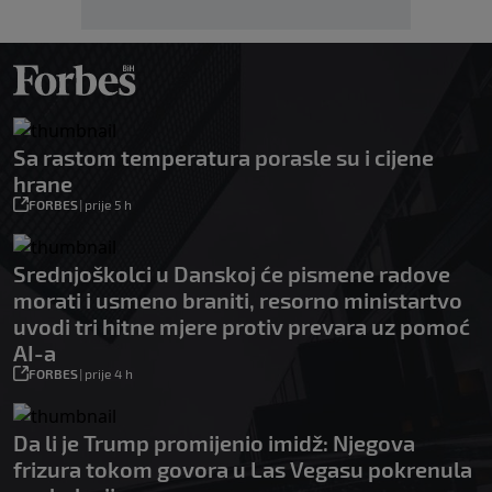
Sa rastom temperatura porasle su i cijene
hrane
FORBES
|
prije 5 h
Srednjoškolci u Danskoj će pismene radove
morati i usmeno braniti, resorno ministartvo
uvodi tri hitne mjere protiv prevara uz pomoć
AI-a
FORBES
|
prije 4 h
Da li je Trump promijenio imidž: Njegova
frizura tokom govora u Las Vegasu pokrenula