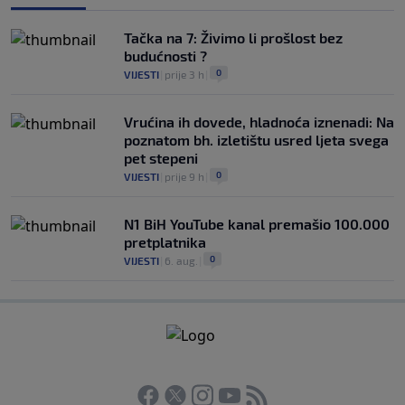
Tačka na 7: Živimo li prošlost bez
budućnosti ?
0
VIJESTI
|
prije 3 h
|
Vrućina ih dovede, hladnoća iznenadi: Na
poznatom bh. izletištu usred ljeta svega
pet stepeni
0
VIJESTI
|
prije 9 h
|
N1 BiH YouTube kanal premašio 100.000
pretplatnika
0
VIJESTI
|
6. aug.
|