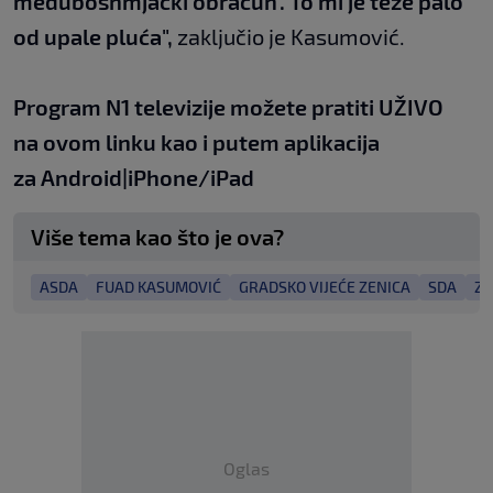
međubošnmjački obračun'. To mi je teže palo
od upale pluća",
zaključio je Kasumović.
Program N1 televizije možete pratiti UŽIVO
na
ovom linku
kao i putem aplikacija
za
An
droid
|
iPhone/iPad
Više tema kao što je ova?
ASDA
FUAD KASUMOVIĆ
GRADSKO VIJEĆE ZENICA
SDA
ZE
Oglas