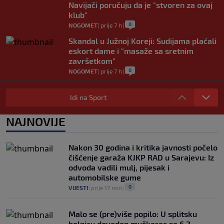
Navijači poručuju da je "stvoren za ovaj
klub"
0
NOGOMET
|
prije 7 h
|
Skandal u Južnoj Koreji: Sudijama plaćali
eskort dame i "masaže sa sretnim
završetkom"
0
NOGOMET
|
prije 7 h
|
Barcelona poslala prvu ponudu za
Rodrija, Manchester City traži znatno
Idi na Sport
više
0
NOGOMET
|
prije 8 h
|
NAJNOVIJE
Dalić će postati najskuplji hrvatski
trener u historiji i jedan od najplaćenijih
Nakon 30 godina i kritika javnosti počelo
selektora svijeta
čišćenje garaža KJKP RAD u Sarajevu: Iz
0
NOGOMET
|
prije 9 h
|
odvoda vadili mulj, pijesak i
automobilske gume
0
VIJESTI
|
prije 17 min
|
Malo se (pre)više popilo: U splitsku
bolnicu doveden muškarac sa 6,2