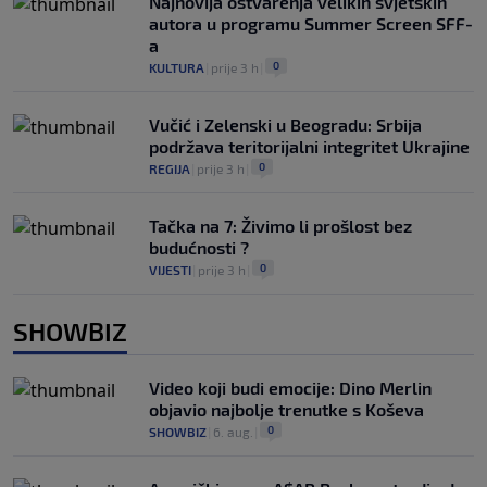
Najnovija ostvarenja velikih svjetskih
autora u programu Summer Screen SFF-
a
0
KULTURA
|
prije 3 h
|
Vučić i Zelenski u Beogradu: Srbija
podržava teritorijalni integritet Ukrajine
0
REGIJA
|
prije 3 h
|
Tačka na 7: Živimo li prošlost bez
budućnosti ?
0
VIJESTI
|
prije 3 h
|
SHOWBIZ
Video koji budi emocije: Dino Merlin
objavio najbolje trenutke s Koševa
0
SHOWBIZ
|
6. aug.
|