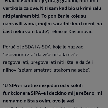
"Fuad Kasumović je, dragi građani, moralna
vertikala za ove. Niti sam kad bio u kriminalu
niti planiram biti. To poniženje koje su
napravili vama, mojim saradnicima i meni, na
čast neka vam bude",
rekao je Kasumović.
Poručio je SDA i A-SDA, koje je nazvao
"osovinom zla" da više nikada neće
razgovarati, pregovarati niti išta, a da će i
njihov "selam smatrati atakom na sebe".
"U SIPA-i sretne me jedan od visokih
funkcionera SIPA-e i decidno mi je rečeno 'mi
nemamo ništa s ovim, ovo je vaš