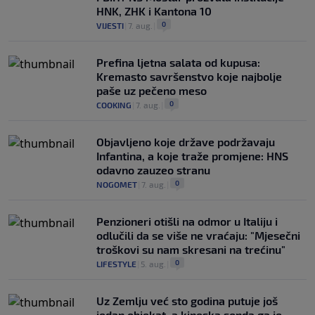
HNK, ZHK i Kantona 10
0
VIJESTI
|
7. aug.
|
Prefina ljetna salata od kupusa:
Kremasto savršenstvo koje najbolje
paše uz pečeno meso
0
COOKING
|
7. aug.
|
Objavljeno koje države podržavaju
Infantina, a koje traže promjene: HNS
odavno zauzeo stranu
0
NOGOMET
|
7. aug.
|
Penzioneri otišli na odmor u Italiju i
odlučili da se više ne vraćaju: "Mjesečni
troškovi su nam skresani na trećinu"
0
LIFESTYLE
|
5. aug.
|
Uz Zemlju već sto godina putuje još
jedan objekat, a kineska sonda ga je