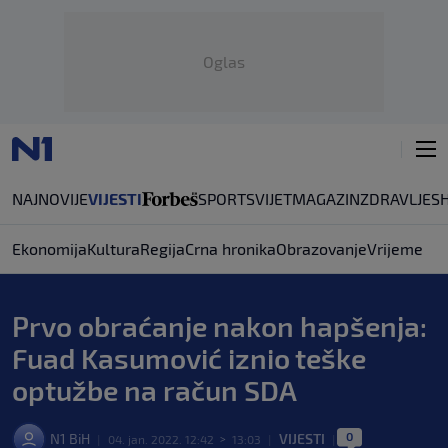
Oglas
NAJNOVIJE
VIJESTI
SPORT
SVIJET
MAGAZIN
ZDRAVLJE
S
Ekonomija
Kultura
Regija
Crna hronika
Obrazovanje
Vrijeme
Prvo obraćanje nakon hapšenja:
Fuad Kasumović iznio teške
optužbe na račun SDA
0
N1 BiH
VIJESTI
|
04. jan. 2022. 12:42
>
13:03
|
|