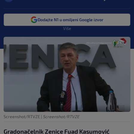
Dodajte N1 u omiljeni Google izvor
Više
Screenshot/RTVZE
|
Screenshot/RTVZE
Gradonačelnik Zenice Fuad Kasumović