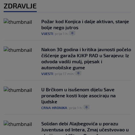
ZDRAVLJE
Požar kod Konjica i dalje aktivan, stanje
bolje nego jutros
0
VIJESTI
|
prije 1 h
|
Nakon 30 godina i kritika javnosti počelo
čišćenje garaža KJKP RAD u Sarajevu: Iz
odvoda vadili mulj, pijesak i
automobilske gume
0
VIJESTI
|
prije 17 min
|
U Brčkom u isušenom dijelu Save
pronađene kosti koje asociraju na
ljudske
0
CRNA HRONIKA
|
prije 1 h
|
Solidan debi Alajbegovića u porazu
Juventusa od Intera, Zmaj učestvovao u