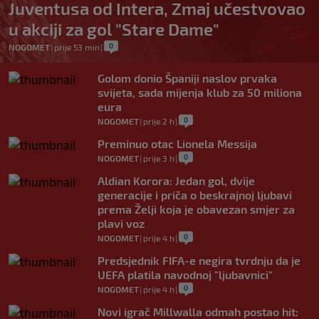
Juventusa od Intera, Zmaj učestvovao
u akciji za gol "Stare Dame"
0
NOGOMET
|
prije 53 min
|
Golom donio Španiji naslov prvaka
svijeta, sada mijenja klub za 50 miliona
eura
0
NOGOMET
|
prije 2 h
|
Preminuo otac Lionela Messija
0
NOGOMET
|
prije 3 h
|
Aldian Korora: Jedan gol, dvije
generacije i priča o beskrajnoj ljubavi
prema Želji koja je obavezan smjer za
plavi voz
0
NOGOMET
|
prije 4 h
|
Predsjednik FIFA-e negira tvrdnju da je
UEFA platila navodnoj "ljubavnici"
0
NOGOMET
|
prije 4 h
|
Novi igrač Millwalla odmah postao hit: