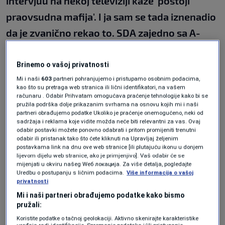
intervjuu na nekoj televiziji kaže 'postoji
praovsudna mafija'. I ja sam se tada iznenadio
da je zvanično rekao to. SDA zajedno sa A-
SDA dvije godine radi na ovom predmetu
zahvaljujući svojim krojenima koje imaju u
Brinemo o vašoj privatnosti
tužilaštvu itd. Da je sve nečasno i
Mi i naši
603
partneri pohranjujemo i pristupamo osobnim podacima,
kao što su pretraga web stranica ili lični identifikatori, na vašem
kompromitirajuće za to pravosuđe govori
računaru . Odabir Prihvatam omogućava praćenje tehnologije kako bi se
pružila podrška dolje prikazanim svrhama na osnovu kojih mi i naši
sljedeće - od oktobra prošle godine, od
partneri obrađujemo podatke Ukoliko je praćenje onemogućeno, neki od
sadržaja i reklama koje vidite možda neće biti relevantni za vas. Ovaj
izbora, na zvaničnim i nezvaničnim
odabir postavki možete ponovno odabrati i pritom promijeniti trenutni
odabir ili pristanak tako što ćete kliknuti na Upravljaj željenim
stranicama SDA se spominje da ću biti
postavkama link na dnu ove web stranice [ili plutajuću ikonu u donjem
lijevom dijelu web stranice, ako je primjenjivo]. Vaš odabir će se
uhapšen",
rekao je Kasumović.
mijenjati u okviru našeg Wеб локација. Za više detalja, pogledajte
Uredbu o postupanju s ličnim podacima.
Više informacija o vašoj
O sastanku s glavnom
privatnosti
Mi i naši partneri obrađujemo podatke kako bismo
tužiteljicom Tužilaštva ZDK
pružali:
Koristite podatke o tačnoj geolokaciji. Aktivno skenirajte karakteristike