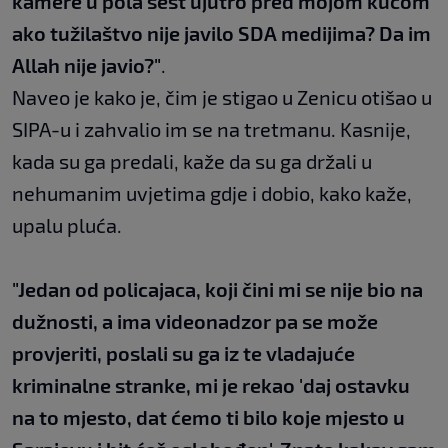
kamere u pola šest ujutro pred mojom kućom
ako tužilaštvo nije javilo SDA medijima? Da im
Allah nije javio?"
.
Naveo je kako je, čim je stigao u Zenicu otišao u
SIPA-u i zahvalio im se na tretmanu. Kasnije,
kada su ga predali, kaže da su ga držali u
nehumanim uvjetima gdje i dobio, kako kaže,
upalu pluća.
"Jedan od policajaca, koji čini mi se nije bio na
dužnosti, a ima videonadzor pa se može
provjeriti, poslali su ga iz te vladajuće
kriminalne stranke, mi je rekao 'daj ostavku
na to mjesto, dat ćemo ti bilo koje mjesto u