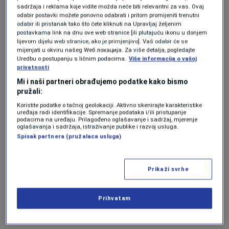
"Nakon diskusija i određeniih prijedloga
sadržaja i reklama koje vidite možda neće biti relevantni za vas. Ovaj
odabir postavki možete ponovno odabrati i pritom promijeniti trenutni
sugestija utvrđen je konačan tekst pravilnika
odabir ili pristanak tako što ćete kliknuti na Upravljaj željenim
postavkama link na dnu ove web stranice [ili plutajuću ikonu u donjem
koji će biti proslijeđen ministrru zdravstva
lijevom dijelu web stranice, ako je primjenjivo]. Vaš odabir će se
mijenjati u okviru našeg Wеб локација. Za više detalja, pogledajte
radi daljnje aktivnosti vezano za pribavljanje
Uredbu o postupanju s ličnim podacima.
Više informacija o vašoj
mišljenja pravobrnailaštva. Socijalni aprtneri,
privatnosti
Mi i naši partneri obrađujemo podatke kako bismo
sve tri delgacije su jednoglasno podržale
pružali:
navedeni teskt",
pojašnjava Safudin Čengić,
Koristite podatke o tačnoj geolokaciji. Aktivno skenirajte karakteristike
uređaja radi identifikacije. Spremanje podataka i/ili pristupanje
predsjednik ESV FBiH.
podacima na uređaju. Prilagođeno oglašavanje i sadržaj, mjerenje
oglašavanja i sadržaja, istraživanje publike i razvoj usluga.
Spisak partnera (pružalaca usluga)
Radnici ipak mogu odahnuti, jer inicijativa
poslodavaca da se bolovanje na njihov teret
Prikaži svrhe
smanji sa 42 na 15 dana nije prošla, čime su u
Sindikatu posebno zadovoljni.
Prihvatam
"Nismo dozvolili i nisu poslodavci uspjeli da se