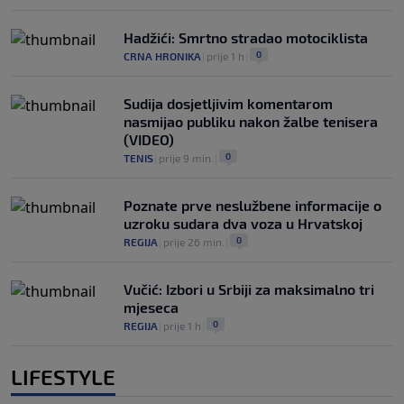
Hadžići: Smrtno stradao motociklista
0
CRNA HRONIKA
|
prije 1 h
|
Sudija dosjetljivim komentarom
nasmijao publiku nakon žalbe tenisera
(VIDEO)
0
TENIS
|
prije 9 min.
|
Poznate prve neslužbene informacije o
uzroku sudara dva voza u Hrvatskoj
0
REGIJA
|
prije 26 min.
|
Vučić: Izbori u Srbiji za maksimalno tri
mjeseca
0
REGIJA
|
prije 1 h
|
LIFESTYLE