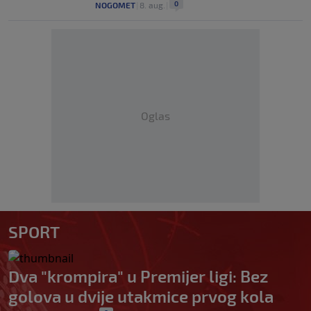
0
NOGOMET
|
8. aug.
|
Oglas
SPORT
Dva "krompira" u Premijer ligi: Bez
golova u dvije utakmice prvog kola