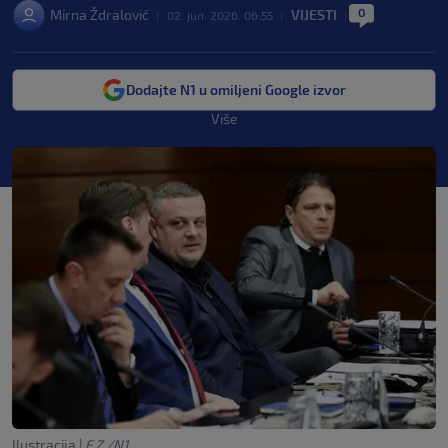
0
Mirna Ždralović
VIJESTI
|
02. jun. 2026. 06:55
|
|
Dodajte N1 u omiljeni Google izvor
Više
Ilustracija
|
F.Z./N1