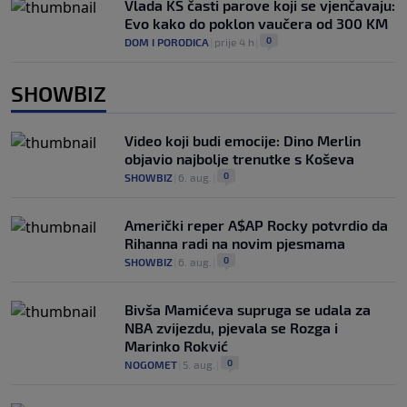
Vlada KS časti parove koji se vjenčavaju:
Evo kako do poklon vaučera od 300 KM
0
DOM I PORODICA
|
prije 4 h
|
SHOWBIZ
Video koji budi emocije: Dino Merlin
objavio najbolje trenutke s Koševa
0
SHOWBIZ
|
6. aug.
|
Američki reper A$AP Rocky potvrdio da
Rihanna radi na novim pjesmama
0
SHOWBIZ
|
6. aug.
|
Bivša Mamićeva supruga se udala za
NBA zvijezdu, pjevala se Rozga i
Marinko Rokvić
0
NOGOMET
|
5. aug.
|