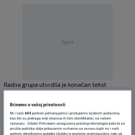
Oglas
Radna grupa utvrdila je konačan tekst
pravilnika o bolovanjima u Federaciji BiH.
Ključni zahtjev poslodavaca bio je
Brinemo o vašoj privatnosti
zaustavljanje zloupotreba, a tekst sada ide
Mi i naši
603
partneri pohranjujemo i pristupamo osobnim podacima,
kao što su pretraga web stranica ili lični identifikatori, na vašem
Vladi na usvajanje.
računaru . Odabir Prihvatam omogućava praćenje tehnologije kako bi se
pružila podrška dolje prikazanim svrhama na osnovu kojih mi i naši
partneri obrađujemo podatke Ukoliko je praćenje onemogućeno, neki od