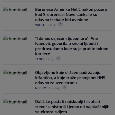
Baronesa Arminka Helić nakon požara
kod Srebrenice: Nove sankcije su
odavno trebale biti uvedene
0
VIJESTI
|
8. aug.
|
"I danas osjećam ljubomoru": Ana
Ivanović govorila o svojoj ljepoti i
predrasudama koje su je pratile tokom
karijere
0
TENIS
|
7. aug.
|
Objavljeno koje države podržavaju
Infantina, a koje traže promjene: HNS
odavno zauzeo stranu
0
NOGOMET
|
7. aug.
|
Dalić će postati najskuplji hrvatski
trener u historiji i jedan od najplaćenijih
selektora svijeta