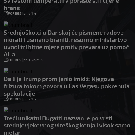
Sa rastom temperatura porasle su i cijene
hrane
FORBES
|
prije 1 h
Srednjoškolci u Danskoj će pismene radove
morati i usmeno braniti, resorno ministartvo
uvodi tri hitne mjere protiv prevara uz pomoć
AI-a
FORBES
|
prije 26 min.
Da li je Trump promijenio imidž: Njegova
frizura tokom govora u Las Vegasu pokrenula
spekulacije
FORBES
|
prije 1 h
Treći unikatni Bugatti nazvan je po vrsti
srednjovjekovnog viteškog konja i visok samo
metar