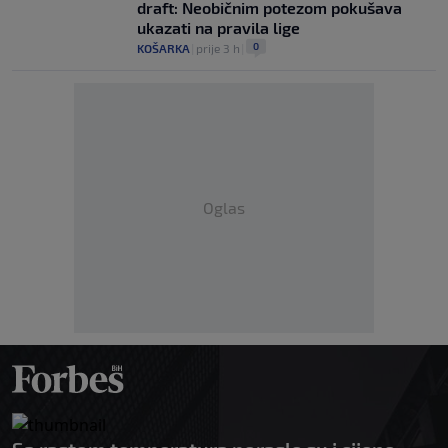
draft: Neobičnim potezom pokušava
ukazati na pravila lige
0
KOŠARKA
|
prije 3 h
|
Oglas