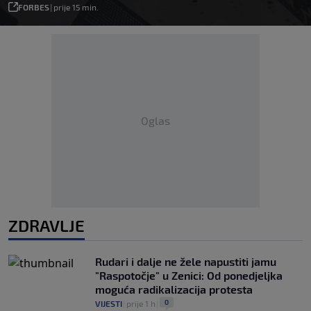
FORBES
|
prije 15 min.
Oglas
ZDRAVLJE
Rudari i dalje ne žele napustiti jamu
"Raspotočje" u Zenici: Od ponedjeljka
moguća radikalizacija protesta
0
VIJESTI
|
prije 1 h
|