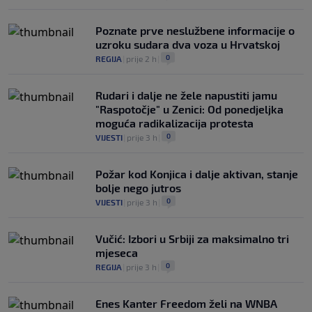
Poznate prve neslužbene informacije o
uzroku sudara dva voza u Hrvatskoj
0
REGIJA
|
prije 2 h
|
Rudari i dalje ne žele napustiti jamu
"Raspotočje" u Zenici: Od ponedjeljka
moguća radikalizacija protesta
0
VIJESTI
|
prije 3 h
|
Požar kod Konjica i dalje aktivan, stanje
bolje nego jutros
0
VIJESTI
|
prije 3 h
|
Vučić: Izbori u Srbiji za maksimalno tri
mjeseca
0
REGIJA
|
prije 3 h
|
Enes Kanter Freedom želi na WNBA