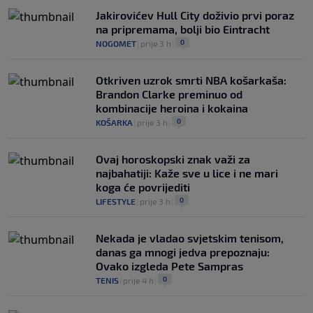
Jakirovićev Hull City doživio prvi poraz
na pripremama, bolji bio Eintracht
0
NOGOMET
|
prije 3 h
|
Otkriven uzrok smrti NBA košarkaša:
Brandon Clarke preminuo od
kombinacije heroina i kokaina
0
KOŠARKA
|
prije 3 h
|
Ovaj horoskopski znak važi za
najbahatiji: Kaže sve u lice i ne mari
koga će povrijediti
0
LIFESTYLE
|
prije 3 h
|
Nekada je vladao svjetskim tenisom,
danas ga mnogi jedva prepoznaju:
Ovako izgleda Pete Sampras
0
TENIS
|
prije 4 h
|