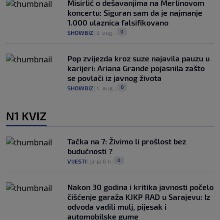
Misirlić o dešavanjima na Merlinovom
koncertu: Siguran sam da je najmanje
1.000 ulaznica falsifikovano
0
SHOWBIZ
|
5. aug.
|
Pop zvijezda kroz suze najavila pauzu u
karijeri: Ariana Grande pojasnila zašto
se povlači iz javnog života
0
SHOWBIZ
|
4. aug.
|
N1 KVIZ
Tačka na 7: Živimo li prošlost bez
budućnosti ?
0
VIJESTI
|
prije 6 h
|
Nakon 30 godina i kritika javnosti počelo
čišćenje garaža KJKP RAD u Sarajevu: Iz
odvoda vadili mulj, pijesak i
automobilske gume