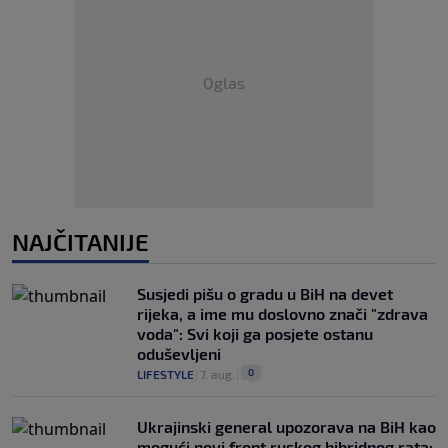
Oglas
NAJČITANIJE
Susjedi pišu o gradu u BiH na devet
rijeka, a ime mu doslovno znači "zdrava
voda": Svi koji ga posjete ostanu
oduševljeni
0
LIFESTYLE
|
7. aug.
|
Ukrajinski general upozorava na BiH kao
mogući novi front ruskog hibridnog rata: