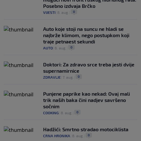
Posebno izdvaja Brčko
0
VIJESTI
|
8. aug.
|
Auto koje stoji na suncu ne hladi se
najbrže klimom, nego postupkom koji
traje petnaest sekundi
0
AUTO
|
6. aug.
|
Doktori: Za zdravo srce treba jesti dvije
supernamirnice
0
ZDRAVLJE
|
7. aug.
|
Punjene paprike kao nekad: Ovaj mali
trik naših baka čini nadjev savršeno
sočnim
0
COOKING
|
8. aug.
|
Hadžići: Smrtno stradao motociklista
0
CRNA HRONIKA
|
8. aug.
|