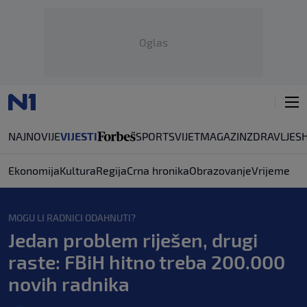
Oglas
NAJNOVIJE
VIJESTI
SPORT
SVIJET
MAGAZIN
ZDRAVLJE
S
Ekonomija
Kultura
Regija
Crna hronika
Obrazovanje
Vrijeme
MOGU LI RADNICI ODAHNUTI?
Jedan problem riješen, drugi
raste: FBiH hitno treba 200.000
novih radnika