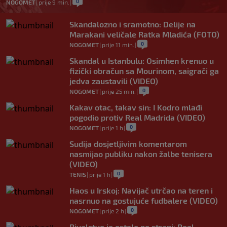
0
NOGOMET
|
prije 9 min.
|
Skandalozno i sramotno: Delije na
Marakani veličale Ratka Mladića (FOTO)
0
NOGOMET
|
prije 11 min.
|
Skandal u Istanbulu: Osimhen krenuo u
fizički obračun sa Mourinom, saigrači ga
jedva zaustavili (VIDEO)
0
NOGOMET
|
prije 25 min.
|
Kakav otac, takav sin: I Kodro mlađi
pogodio protiv Real Madrida (VIDEO)
0
NOGOMET
|
prije 1 h
|
Sudija dosjetljivim komentarom
nasmijao publiku nakon žalbe tenisera
(VIDEO)
0
TENIS
|
prije 1 h
|
Haos u Irskoj: Navijač utrčao na teren i
nasrnuo na gostujuće fudbalere (VIDEO)
0
NOGOMET
|
prije 2 h
|
Rivalstvo je ostalo po strani: Real