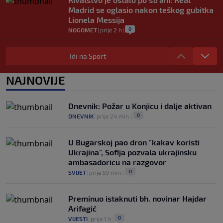
Madrid se oglasio nakon teškog gubitka
Lionela Messija
0
NOGOMET
|
prije 2 h
|
WNBA igračice odgovorile Kanteru
nakon provokacije: "Nećemo biti politički
Idi na Sport
pijuni"
0
KOŠARKA
|
prije 2 h
|
NAJNOVIJE
Infantino nekada poručivao: "Novac
FIFA-e je vaš novac", danas se suočava s
Dnevnik: Požar u Konjicu i dalje aktivan
najvećom krizom
0
DNEVNIK
|
prije 24 min.
|
0
NOGOMET
|
prije 3 h
|
U Bugarskoj pao dron "kakav koristi
Ukrajina", Sofija pozvala ukrajinsku
ambasadoricu na razgovor
0
SVIJET
|
prije 59 min.
|
Preminuo istaknuti bh. novinar Hajdar
Arifagić
0
VIJESTI
|
prije 1 h
|