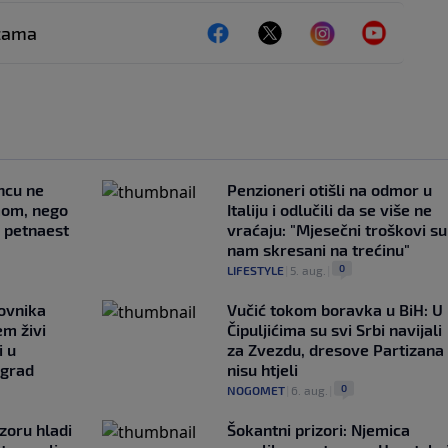
ežama
uncu ne
Penzioneri otišli na odmor u
imom, nego
Italiju i odlučili da se više ne
e petnaest
vraćaju: "Mjesečni troškovi su
nam skresani na trećinu"
0
LIFESTYLE
|
5. aug.
|
ovnika
Vučić tokom boravka u BiH: U
em živi
Čipuljićima su svi Srbi navijali
i u
za Zvezdu, dresove Partizana
 grad
nisu htjeli
0
NOGOMET
|
6. aug.
|
zoru hladi
Šokantni prizori: Njemica