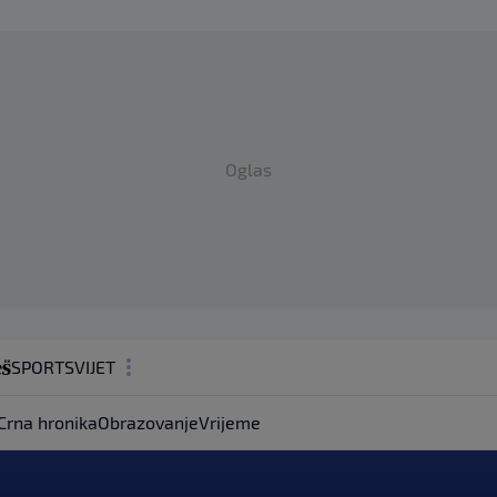
Oglas
SPORT
SVIJET
MAGAZIN
Crna hronika
Obrazovanje
Vrijeme
ZDRAVLJE