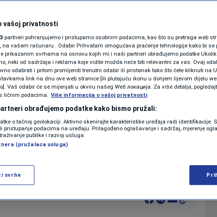
o u BiH preko
SHOWBIZ
KOLUMNE
 vašoj privatnosti
3
partneri pohranjujemo i pristupamo osobnim podacima, kao što su pretraga web stran
ori, na vašem računaru . Odabir Prihvatam omogućava praćenje tehnologije kako bi se 
je prikazanim svrhama na osnovu kojih mi i naši partneri obrađujemo podatke Ukoliko
0
VIJESTI
komentara
|
|
 neki od sadržaja i reklama koje vidite možda neće biti relevantni za vas. Ovaj odab
PODCAST
no odabrati i pritom promijeniti trenutni odabir ili pristanak tako što ćete kliknuti na U
tavkama link na dnu ove web stranice [ili plutajuću ikonu u donjem lijevom dijelu we
N1 SPECIJAL
vo]. Vaš odabir će se mijenjati u okviru našeg Wеб локација. Za više detalja, pogledaj
s ličnim podacima.
Više
Više informacija o vašoj privatnosti
FENOMENI
 partneri obrađujemo podatke kako bismo pružali:
datke o tačnoj geolokaciji. Aktivno skenirajte karakteristike uređaja radi identifikacije.
NEISTRAŽENO
ili pristupanje podacima na uređaju. Prilagođeno oglašavanje i sadržaj, mjerenje ogl
traživanje publike i razvoj usluga.
tnera (pružalaca usluga)
VIRALNO
Milorad Dodik vratio se iz Moskve u BiH,
FOTO
ži svrhe
Pri
PROMO
VIDEO