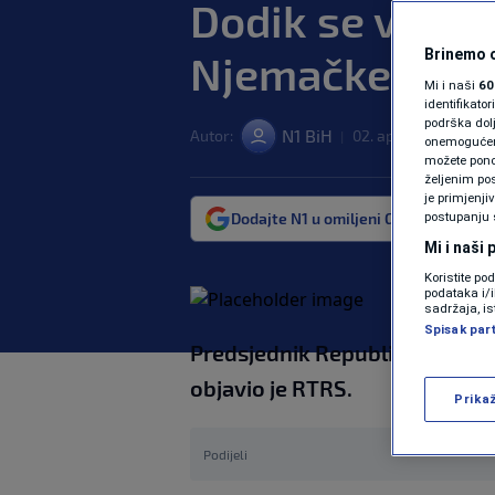
Dodik se vrati
Brinemo o
Njemačke?
Mi i naši
60
identifikat
podrška dol
N1 BiH
Autor:
02. apr. 2025. 17:33
|
onemogućeno,
možete ponov
željenim pos
je primjenji
Dodajte N1 u omiljeni Google izvor
postupanju 
Mi i naši
Koristite po
podataka i/
sadržaja, is
Spisak par
Predsjednik Republike Srpske 
objavio je RTRS.
Prika
Podijeli