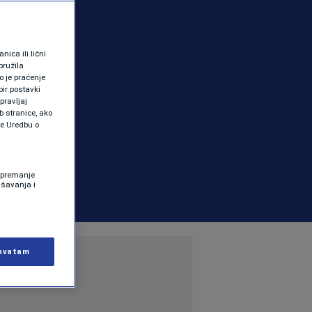
ica ili lični
pružila
 je praćenje
ir postavki
pravljaj
b stranice, ako
te Uredbu o
 Spremanje
ašavanja i
hvatam