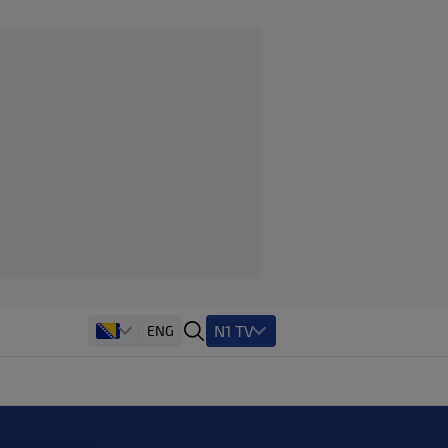
N1 TV
ENG