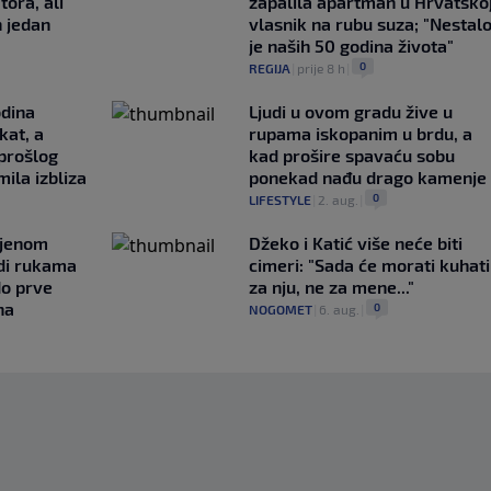
tora, ali
zapalila apartman u Hrvatskoj
n jedan
vlasnik na rubu suza; "Nestal
je naših 50 godina života"
0
REGIJA
|
prije 8 h
|
odina
Ljudi u ovom gradu žive u
kat, a
rupama iskopanim u brdu, a
 prošlog
kad prošire spavaću sobu
ila izbliza
ponekad nađu drago kamenje
0
LIFESTYLE
|
2. aug.
|
ljenom
Džeko i Katić više neće biti
udi rukama
cimeri: "Sada će morati kuhati
do prve
za nju, ne za mene..."
na
0
NOGOMET
|
6. aug.
|