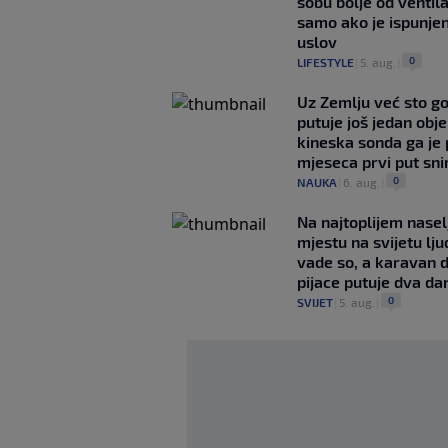
sobu bolje od ventila
samo ako je ispunje
uslov
0
LIFESTYLE
|
5. aug.
|
Uz Zemlju već sto g
putuje još jedan obje
kineska sonda ga je
mjeseca prvi put snim
0
NAUKA
|
6. aug.
|
Na najtoplijem nase
mjestu na svijetu lj
vade so, a karavan 
pijace putuje dva da
0
SVIJET
|
5. aug.
|