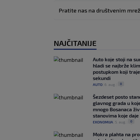
Pratite nas na društvenim mr
NAJČITANIJE
Auto koje stoji na s
hladi se najbrže kl
postupkom koji traj
sekundi
0
AUTO
|
6. aug.
|
Šezdeset posto stan
glavnog grada u koj
mnogo Bosanaca živ
stanovima koje daje
0
EKONOMIJA
|
5. aug.
|
Mokra plahta na pro