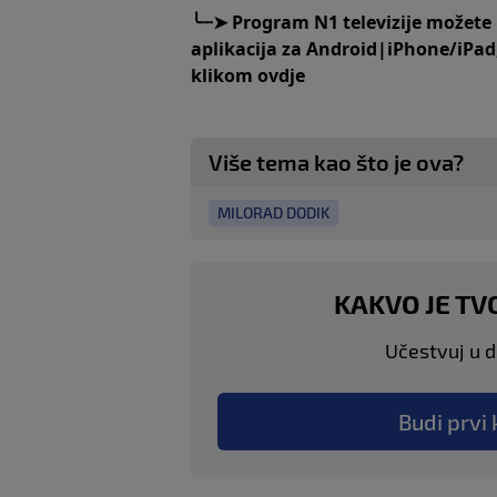
╰┈➤
Program N1 televizije možete
aplikacija za
An
droid
|
iPhone/iPad
klikom
ovdje
Više tema kao što je ova?
MILORAD DODIK
KAKVO JE TV
Učestvuj u di
Budi prvi 