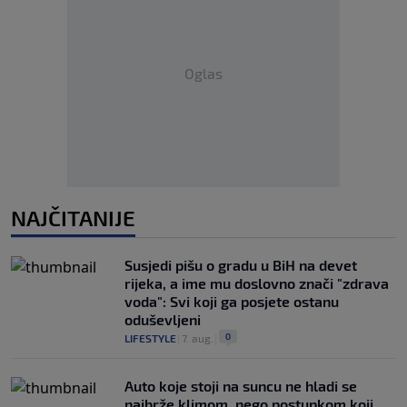
Oglas
NAJČITANIJE
Susjedi pišu o gradu u BiH na devet
rijeka, a ime mu doslovno znači "zdrava
voda": Svi koji ga posjete ostanu
oduševljeni
0
LIFESTYLE
|
7. aug.
|
Auto koje stoji na suncu ne hladi se
najbrže klimom, nego postupkom koji