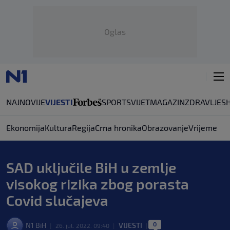
Oglas
NAJNOVIJE
VIJESTI
SPORT
SVIJET
MAGAZIN
ZDRAVLJE
S
Ekonomija
Kultura
Regija
Crna hronika
Obrazovanje
Vrijeme
SAD uključile BiH u zemlje
visokog rizika zbog porasta
Covid slučajeva
0
N1 BiH
VIJESTI
|
26. jul. 2022. 09:40
|
|