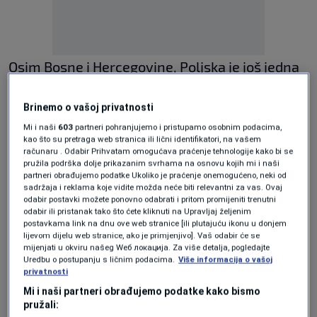
Osim Bosne i Hercegovine, Poljska je još jedna
europska zemlja koja je uključena na listu
Brinemo o vašoj privatnosti
zemalja visokog rizika, odnosno u grupu 3, kako
Mi i naši
603
partneri pohranjujemo i pristupamo osobnim podacima,
ju je kategorisala ova američka regulatorna
kao što su pretraga web stranica ili lični identifikatori, na vašem
računaru . Odabir Prihvatam omogućava praćenje tehnologije kako bi se
agencija.
pružila podrška dolje prikazanim svrhama na osnovu kojih mi i naši
partneri obrađujemo podatke Ukoliko je praćenje onemogućeno, neki od
sadržaja i reklama koje vidite možda neće biti relevantni za vas. Ovaj
Nivo 3 je najviša stepenica u smislu razine
odabir postavki možete ponovno odabrati i pritom promijeniti trenutni
odabir ili pristanak tako što ćete kliknuti na Upravljaj željenim
rizika u travnju nakon što je ova agencija
postavkama link na dnu ove web stranice [ili plutajuću ikonu u donjem
lijevom dijelu web stranice, ako je primjenjivo]. Vaš odabir će se
preinačila svoj sistem ocjenjivanja za procjenu
mijenjati u okviru našeg Wеб локација. Za više detalja, pogledajte
Uredbu o postupanju s ličnim podacima.
Više informacija o vašoj
rizika od Covid-19 za putnike.
privatnosti
Mi i naši partneri obrađujemo podatke kako bismo
pružali:
To se odnosi na zemlje koje su registrirale