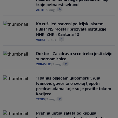
traje petnaest sekundi
0
AUTO
|
6. aug.
|
Ko ruši jedinstveni policijski sistem
FBiH? NS Mostar prozvala institucije
HNK, ZHK i Kantona 10
0
VIJESTI
|
7. aug.
|
Doktori: Za zdravo srce treba jesti dvije
supernamirnice
0
ZDRAVLJE
|
7. aug.
|
"I danas osjećam ljubomoru": Ana
Ivanović govorila o svojoj ljepoti i
predrasudama koje su je pratile tokom
karijere
0
TENIS
|
7. aug.
|
Prefina ljetna salata od kupusa: