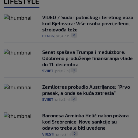
LIFESTYLE
VIDEO / Sudar putničkog i teretnog voza
kod Bjelovara: Više osoba povrijeđeno,
strojovođa teže
0
REGIJA
|
prije 2 h
|
Senat spašava Trumpa i međuizbore:
Odobreno produženje finansiranja vlade
do 11. decembra
0
SVIJET
|
prije 2 h
|
Zemljotres probudio Austrijance: "Prvo
prasak, a onda se kuća zatresla"
0
SVIJET
|
prije 2 h
|
Baronesa Arminka Helić nakon požara
kod Srebrenice: Nove sankcije su
odavno trebale biti uvedene
0
VIJESTI
|
prije 2 h
|