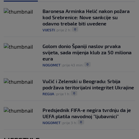
Baronesa Arminka Helić nakon požara
kod Srebrenice: Nove sankcije su
odavno trebale biti uvedene
0
VIJESTI
|
prije 2 h
|
Golom donio Španiji naslov prvaka
svijeta, sada mijenja klub za 50 miliona
eura
0
NOGOMET
|
prije 43 min
|
Vučić i Zelenski u Beogradu: Srbija
podržava teritorijalni integritet Ukrajine
0
REGIJA
|
prije 1 h
|
Predsjednik FIFA-e negira tvrdnju da je
UEFA platila navodnoj "ljubavnici"
0
NOGOMET
|
prije 3 h
|