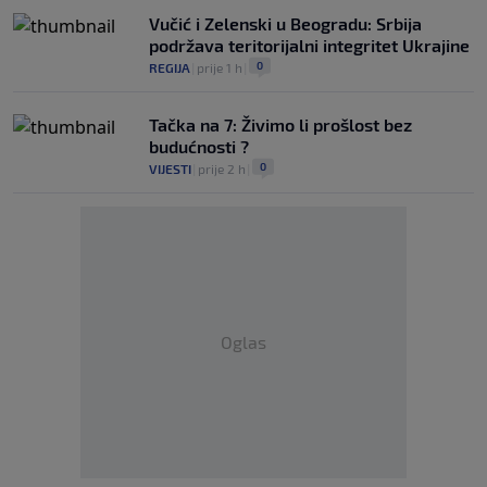
Vučić i Zelenski u Beogradu: Srbija
podržava teritorijalni integritet Ukrajine
0
REGIJA
|
prije 1 h
|
Tačka na 7: Živimo li prošlost bez
budućnosti ?
0
VIJESTI
|
prije 2 h
|
Oglas