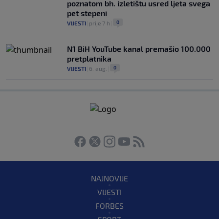
poznatom bh. izletištu usred ljeta svega
pet stepeni
0
VIJESTI
|
prije 7 h
|
N1 BiH YouTube kanal premašio 100.000
pretplatnika
0
VIJESTI
|
6. aug.
|
NAJNOVIJE
VIJESTI
FORBES