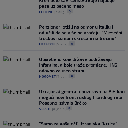
Kremasto savršenstvo koje najbolje
paše uz pečeno meso
0
COOKING
|
7. aug.
|
Penzioneri otišli na odmor u Italiju i
odlučili da se više ne vraćaju: "Mjesečni
troškovi su nam skresani na trećinu"
0
LIFESTYLE
|
5. aug.
|
Objavljeno koje države podržavaju
Infantina, a koje traže promjene: HNS
odavno zauzeo stranu
0
NOGOMET
|
7. aug.
|
Ukrajinski general upozorava na BiH kao
mogući novi front ruskog hibridnog rata:
Posebno izdvaja Brčko
0
VIJESTI
|
prije 4 h
|
"Samo za vaše oči": Izraelska "krtica"