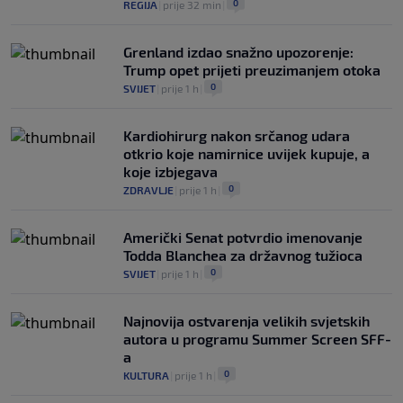
0
REGIJA
|
prije 32 min
|
Grenland izdao snažno upozorenje:
Trump opet prijeti preuzimanjem otoka
0
SVIJET
|
prije 1 h
|
Kardiohirurg nakon srčanog udara
otkrio koje namirnice uvijek kupuje, a
koje izbjegava
0
ZDRAVLJE
|
prije 1 h
|
Američki Senat potvrdio imenovanje
Todda Blanchea za državnog tužioca
0
SVIJET
|
prije 1 h
|
Najnovija ostvarenja velikih svjetskih
autora u programu Summer Screen SFF-
a
0
KULTURA
|
prije 1 h
|