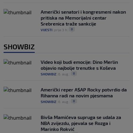
Američki senatori i kongresmeni nakon
pritiska na Memorijalni centar
Srebrenica traže sankcije
0
VIJESTI
|
prije 3 h
|
SHOWBIZ
Video koji budi emocije: Dino Merlin
objavio najbolje trenutke s Koševa
0
SHOWBIZ
|
6. aug.
|
Američki reper A$AP Rocky potvrdio da
Rihanna radi na novim pjesmama
0
SHOWBIZ
|
6. aug.
|
Bivša Mamićeva supruga se udala za
NBA zvijezdu, pjevala se Rozga i
Marinko Rokvić