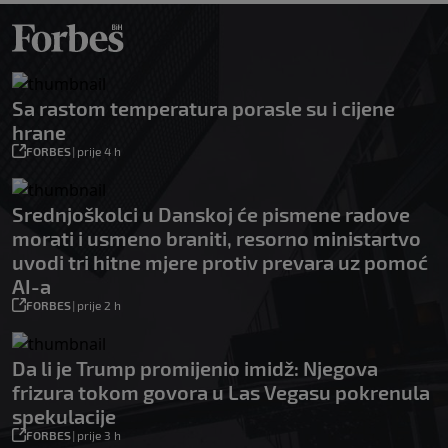
Sa rastom temperatura porasle su i cijene
hrane
FORBES
|
prije 4 h
Srednjoškolci u Danskoj će pismene radove
morati i usmeno braniti, resorno ministartvo
uvodi tri hitne mjere protiv prevara uz pomoć
AI-a
FORBES
|
prije 2 h
Da li je Trump promijenio imidž: Njegova
frizura tokom govora u Las Vegasu pokrenula
spekulacije
FORBES
|
prije 3 h