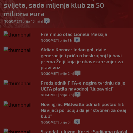
svijeta, sada mijenja klub za 50
miliona eura
0
NOGOMET
|
prije 43 min
|
Preminuo otac Lionela Messija
0
NOGOMET
|
prije 1 h
|
Aldian Korora: Jedan gol, dvije
generacije i priča o beskrajnoj ljubavi
prema Želji koja je obavezan smjer za
plavi voz
0
NOGOMET
|
prije 2 h
|
Predsjednik FIFA-e negira tvrdnju da je
UEFA platila navodnoj "ljubavnici"
0
NOGOMET
|
prije 3 h
|
Novi igrač Millwalla odmah postao hit:
Navijači poručuju da je "stvoren za ovaj
klub"
0
NOGOMET
|
prije 5 h
|
Skandal u Južnoj Koreji: Sudijama plaćali