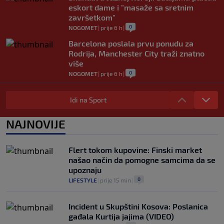
eskort dame i "masaže sa sretnim
završetkom"
0
NOGOMET
|
prije 6 h
|
Barcelona poslala prvu ponudu za
Rodrija, Manchester City traži znatno
više
0
NOGOMET
|
prije 6 h
|
Dalić će postati najskuplji hrvatski
trener u historiji i jedan od najplaćenijih
Idi na Sport
selektora svijeta
0
NOGOMET
|
prije 7 h
|
NAJNOVIJE
Otkriveno ko je bio Georginina prva
ljubav: Njihova priča ponovo postala
Flert tokom kupovine: Finski market
viralna
našao način da pomogne samcima da se
0
NOGOMET
|
7. aug.
|
upoznaju
0
LIFESTYLE
|
prije 15 min
|
Incident u Skupštini Kosova: Poslanica
gađala Kurtija jajima (VIDEO)