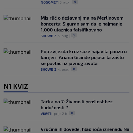
0
NOGOMET
|
5. aug.
|
Misirlić o dešavanjima na Merlinovom
koncertu: Siguran sam da je najmanje
1.000 ulaznica falsifikovano
0
SHOWBIZ
|
5. aug.
|
Pop zvijezda kroz suze najavila pauzu u
karijeri: Ariana Grande pojasnila zašto
se povlači iz javnog života
0
SHOWBIZ
|
4. aug.
|
N1 KVIZ
Tačka na 7: Živimo li prošlost bez
budućnosti ?
0
VIJESTI
|
prije 2 h
|
Vrućina ih dovede, hladnoća iznenadi: Na