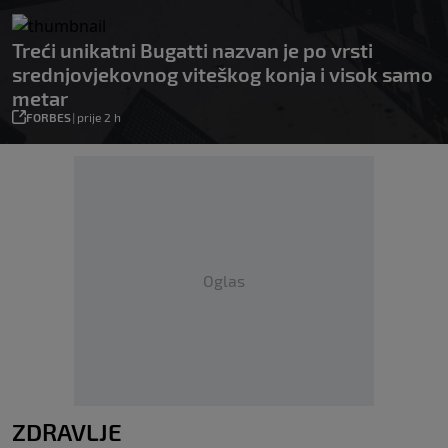
Treći unikatni Bugatti nazvan je po vrsti
srednjovjekovnog viteškog konja i visok samo
metar
FORBES
|
prije 2 h
Oglas
ZDRAVLJE