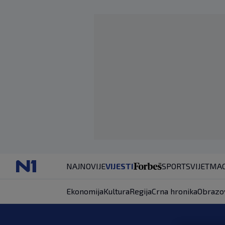
NAJNOVIJE
VIJESTI
SPORT
SVIJET
MAG
Ekonomija
Kultura
Regija
Crna hronika
Obrazo