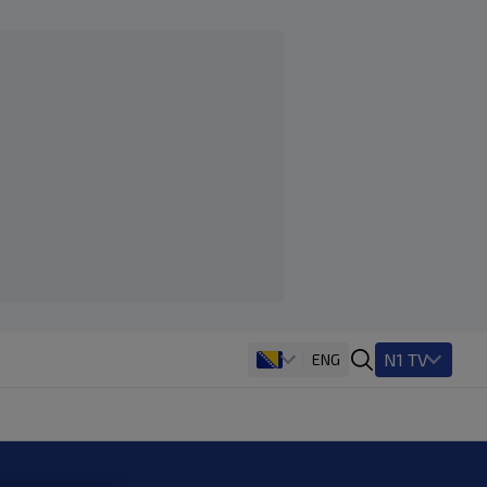
N1 TV
ENG