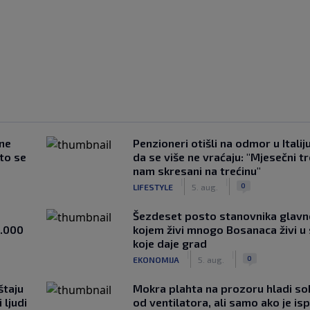
 ne
Penzioneri otišli na odmor u Italiju 
što se
da se više ne vraćaju: "Mjesečni t
nam skresani na trećinu"
|
|
0
LIFESTYLE
5. aug.
Šezdeset posto stanovnika glavn
1.000
kojem živi mnogo Bosanaca živi u
koje daje grad
|
|
0
EKONOMIJA
5. aug.
štaju
Mokra plahta na prozoru hladi so
 ljudi
od ventilatora, ali samo ako je is