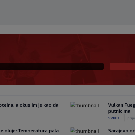
ki šampion obarao
u kuću: Preminuo i
teina, a okus im je kao da
Vulkan Fueg
putnicima
|
SVIJET
prij
žne oluje: Temperatura pala
Sarajevo od