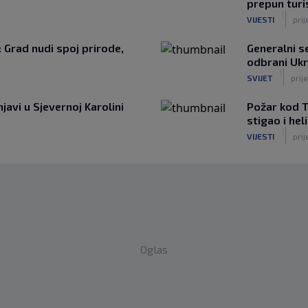
prepun turi
|
VIJESTI
prij
: Grad nudi spoj prirode,
Generalni 
odbrani Ukr
|
SVIJET
prije
javi u Sjevernoj Karolini
Požar kod T
stigao i he
|
VIJESTI
prij
Oglas