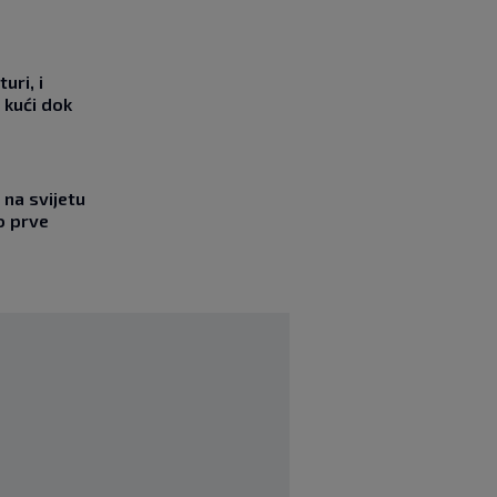
uri, i
 kući dok
na svijetu
o prve