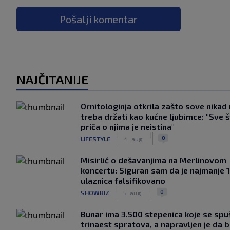
Pošalji komentar
NAJČITANIJE
Ornitologinja otkrila zašto sove nikad
treba držati kao kućne ljubimce: "Sve 
priča o njima je neistina"
|
|
0
LIFESTYLE
4. aug.
Misirlić o dešavanjima na Merlinovom
koncertu: Siguran sam da je najmanje 
ulaznica falsifikovano
|
|
0
SHOWBIZ
5. aug.
Bunar imа 3.500 stepenica koje se spu
trinaest spratova, a napravljen je da bi