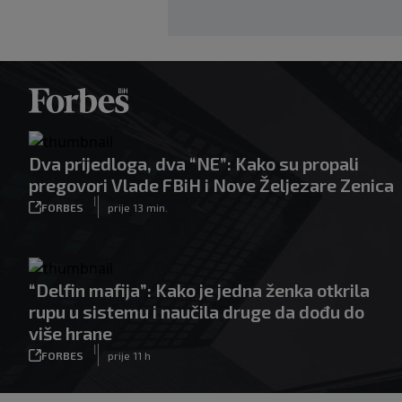
Dva prijedloga, dva “NE”: Kako su propali
pregovori Vlade FBiH i Nove Željezare Zenica
|
FORBES
prije 13 min.
“Delfin mafija”: Kako je jedna ženka otkrila
rupu u sistemu i naučila druge da dođu do
više hrane
|
FORBES
prije 11 h