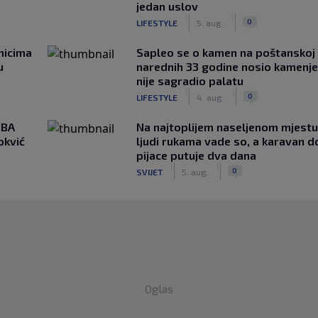
jedan uslov
|
|
0
LIFESTYLE
5. aug.
nicima
Saplео se o kamen na poštanskoj t
u
narednih 33 godine nosio kamenje
nije sagradio palatu
|
|
0
LIFESTYLE
4. aug.
NBA
Na najtoplijem naseljenom mjestu 
okvić
ljudi rukama vade so, a karavan d
pijace putuje dva dana
|
|
0
SVIJET
5. aug.
Oglas