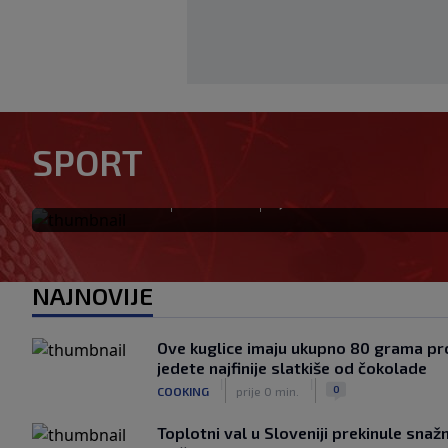
U trenucima dok je olimpijs
rekord, plamen odnio njegov
SPORT
komšija
|
|
0
OSTALI SPORTOVI
prije 5 min.
NAJNOVIJE
Ove kuglice imaju ukupno 80 grama pro
jedete najfinije slatkiše od čokolade
|
|
0
COOKING
prije 0 min.
Toplotni val u Sloveniji prekinule sna