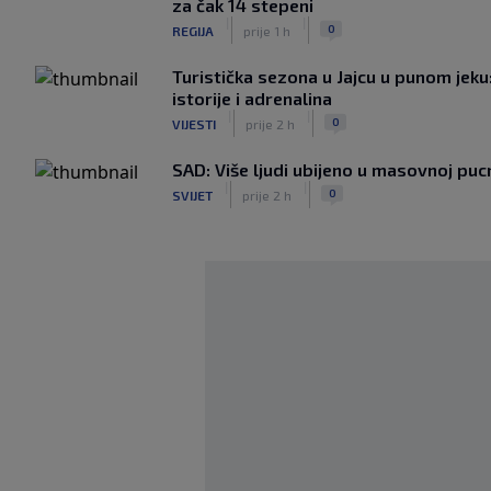
za čak 14 stepeni
|
|
0
REGIJA
prije 1 h
Turistička sezona u Jajcu u punom jeku
istorije i adrenalina
|
|
0
VIJESTI
prije 2 h
SAD: Više ljudi ubijeno u masovnoj pucn
|
|
0
SVIJET
prije 2 h