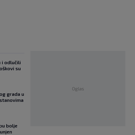
i odlučili
roškovi su
Oglas
og grada u
 stanovima
bu bolje
punjen