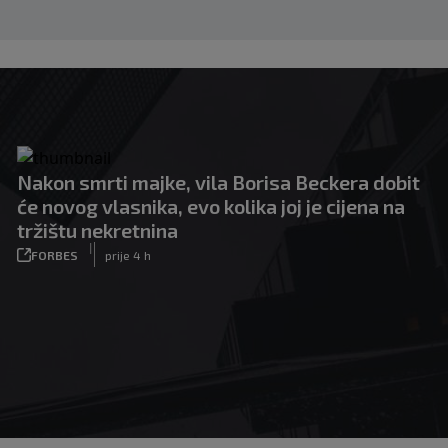
Nakon smrti majke, vila Borisa Beckera dobit
će novog vlasnika, evo kolika joj je cijena na
tržištu nekretnina
|
FORBES
prije 4 h