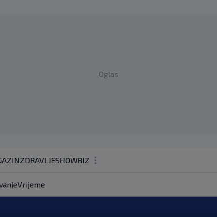
Oglas
AZIN
ZDRAVLJE
SHOWBIZ
KOLUMNE
vanje
Vrijeme