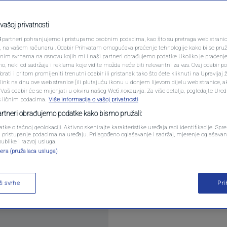
PODCAST
mlje visokog rizika
N1 SPECIJAL
vašoj privatnosti
učajeva
3
partneri pohranjujemo i pristupamo osobnim podacima, kao što su pretraga web stranica 
FENOMENI
ri, na vašem računaru . Odabir Prihvatam omogućava praćenje tehnologije kako bi se pruž
anim svrhama na osnovu kojih mi i naši partneri obrađujemo podatke Ukoliko je praćenj
ara
 neki od sadržaja i reklama koje vidite možda neće biti relevantni za vas. Ovaj odabir p
NEISTRAŽENO
ati i pritom promijeniti trenutni odabir ili pristanak tako što ćete kliknuti na Upravljaj 
ink na dnu ove web stranice [ili plutajuću ikonu u donjem lijevom dijelu web stranice, a
VIRALNO
. Vaš odabir će se mijenjati u okviru našeg Wеб локација. Za više detalja, pogledajte Ure
s ličnim podacima.
Više informacija o vašoj privatnosti
FOTO
partneri obrađujemo podatke kako bismo pružali:
atke o tačnoj geolokaciji. Aktivno skenirajte karakteristike uređaja radi identifikacije. Sp
PROMO
li pristupanje podacima na uređaju. Prilagođeno oglašavanje i sadržaj, mjerenje oglašavanj
publike i razvoj usluga.
i (CDC) dodao je u ponedjeljak šest novih destinaci
era (pružalaca usluga)
VIDEO
lja visokog rizika za putovanja zbog naglog porast
ži svrhe
Pr