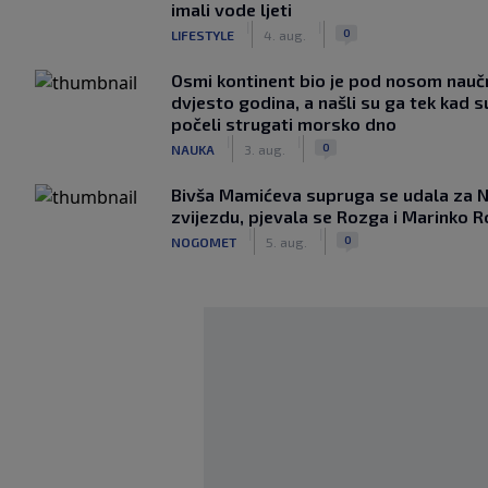
imali vode ljeti
|
|
0
LIFESTYLE
4. aug.
Osmi kontinent bio je pod nosom nauč
dvjesto godina, a našli su ga tek kad s
počeli strugati morsko dno
|
|
0
NAUKA
3. aug.
Bivša Mamićeva supruga se udala za 
zvijezdu, pjevala se Rozga i Marinko R
|
|
0
NOGOMET
5. aug.