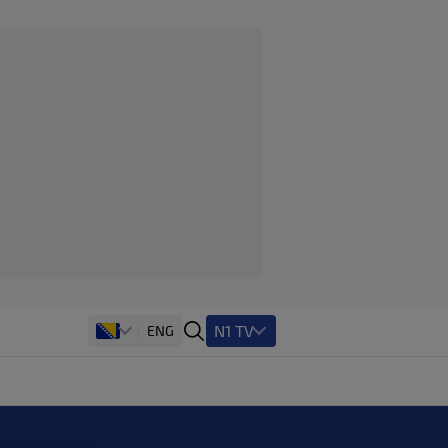
N1 TV
ENG