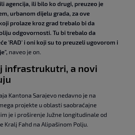
 agencija, ili bilo ko drugi, preuzeo je
m, urbanom dijelu grada, za ove
oji prolaze kroz grad trebalo bi da
oliju odgovornosti. Tu bi trebalo da
'RAD' i oni koji su to preuzeli ugovorom i
e",
naveo je on.
 infrastrukutri, a novi
uju
aja Kantona Sarajevo nedavno je na
ega projekte u oblasti saobraćajne
m je i proširenje Južne longitudinale od
 Kralj Fahd na Alipašinom Polju.