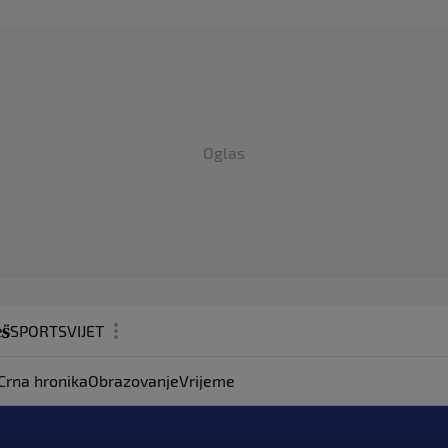
Oglas
SPORT
SVIJET
MAGAZIN
Crna hronika
Obrazovanje
Vrijeme
ZDRAVLJE