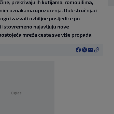
ačine, prekrivaju ih kutijama, romobilima,
nim oznakama upozorenja. Dok stručnjaci
ogu izazvati ozbiljne posljedice po
i istovremeno najavljuju nove
postojeća mreža cesta sve više propada.
Oglas