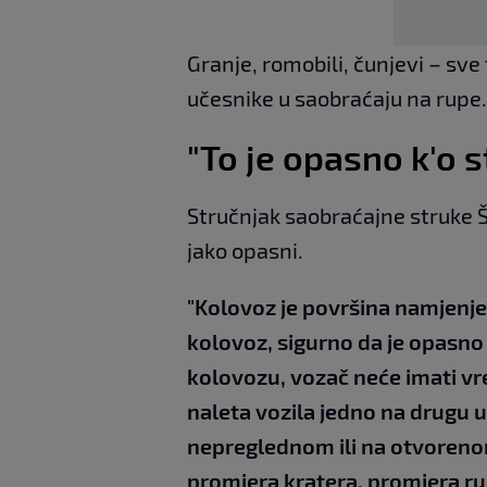
Granje, romobili, čunjevi – s
učesnike u saobraćaju na rupe.
"To je opasno k'o s
Stručnjak saobraćajne struke 
jako opasni.
"Kolovoz je površina namjenje
kolovoz, sigurno da je opasno
kolovozu, vozač neće imati vre
naleta vozila jedno na drugu u k
nepreglednom ili na otvorenom 
promjera kratera, promjera ru