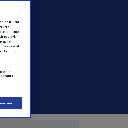
ica ili lični
pružila
 je praćenje
ir postavki
pravljaj
b stranice, ako
te Uredbu o
 Spremanje
ašavanja i
hvatam