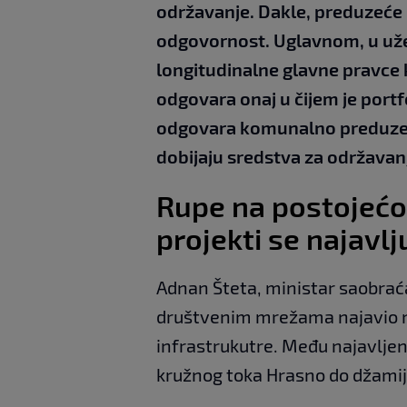
održavanje. Dakle, preduzeće ili
odgovornost. Uglavnom, u uže
longitudinalne glavne pravce k
odgovara onaj u čijem je portf
odgovara komunalno preduzeće 
dobijaju sredstva za održavanj
Rupe na postojećoj
projekti se najavlj
Adnan Šteta, ministar saobrać
društvenim mrežama najavio m
infrastrukutre. Među najavljeni
kružnog toka Hrasno do džamije