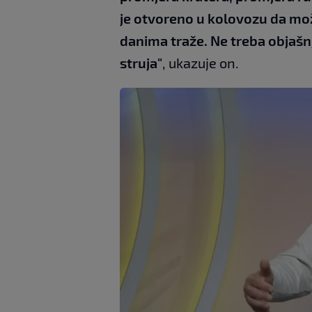
je otvoreno u kolovozu da mož
danima traže. Ne treba objašnjav
struja"
, ukazuje on.