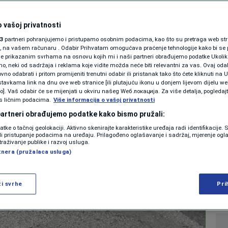
SHOWBIZ
ce pune kratera,
KOLUMNE
 vašoj privatnosti
3
partneri pohranjujemo i pristupamo osobnim podacima, kao što su pretraga web stran
orava: "Može pješak
ori, na vašem računaru . Odabir Prihvatam omogućava praćenje tehnologije kako bi se 
je prikazanim svrhama na osnovu kojih mi i naši partneri obrađujemo podatke Ukoliko
 neki od sadržaja i reklama koje vidite možda neće biti relevantni za vas. Ovaj odab
!"
PODCAST
no odabrati i pritom promijeniti trenutni odabir ili pristanak tako što ćete kliknuti na U
tavkama link na dnu ove web stranice [ili plutajuću ikonu u donjem lijevom dijelu we
N1 SPECIJAL
vo]. Vaš odabir će se mijenjati u okviru našeg Wеб локација. Za više detalja, pogledaj
s ličnim podacima.
Više informacija o vašoj privatnosti
0
 2026. 07:00
07:19
VIJESTI
komentara
>
|
|
FENOMENI
 partneri obrađujemo podatke kako bismo pružali:
datke o tačnoj geolokaciji. Aktivno skenirajte karakteristike uređaja radi identifikacije.
NEISTRAŽENO
ili pristupanje podacima na uređaju. Prilagođeno oglašavanje i sadržaj, mjerenje ogl
Više
traživanje publike i razvoj usluga.
tnera (pružalaca usluga)
VIRALNO
FOTO
ži svrhe
Pri
PROMO
VIDEO