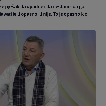
e pješak da upadne i da nestane, da ga
ati je li opasno ili nije. To je opasno k'o