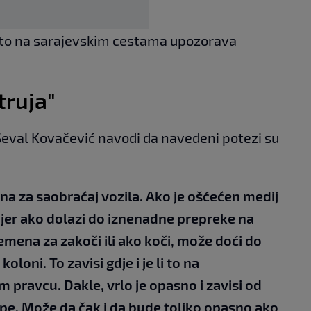
ve to na sarajevskim cestama upozorava
truja"
Ševal Kovačević navodi da navedeni potezi su
na za saobraćaj vozila. Ako je ošćećen medij
 jer ako dolazi do iznenadne prepreke na
mena za zakoči ili ako koči, može doći do
oloni. To zavisi gdje i je li to na
pravcu. Dakle, vrlo je opasno i zavisi od
pe. Može da čak i da bude toliko opasno ako