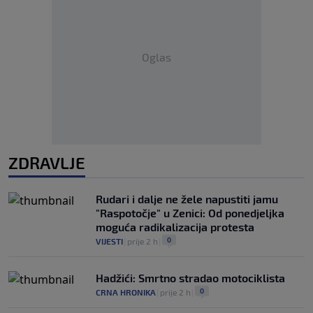
Oglas
ZDRAVLJE
Rudari i dalje ne žele napustiti jamu
"Raspotočje" u Zenici: Od ponedjeljka
moguća radikalizacija protesta
0
VIJESTI
|
prije 2 h
|
Hadžići: Smrtno stradao motociklista
0
CRNA HRONIKA
|
prije 2 h
|