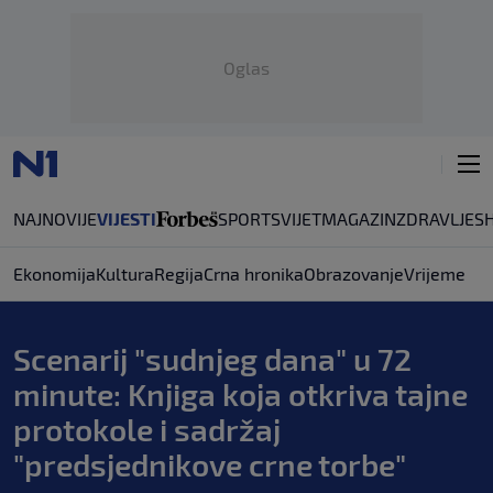
Oglas
NAJNOVIJE
VIJESTI
SPORT
SVIJET
MAGAZIN
ZDRAVLJE
S
Ekonomija
Kultura
Regija
Crna hronika
Obrazovanje
Vrijeme
Scenarij "sudnjeg dana" u 72
minute: Knjiga koja otkriva tajne
protokole i sadržaj
"predsjednikove crne torbe"