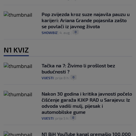
Pop zvijezda kroz suze najavila pauzu u
karijeri: Ariana Grande pojasnila zašto
se povlači iz javnog života
0
SHOWBIZ
|
4. aug.
|
N1 KVIZ
Tačka na 7: Živimo li prošlost bez
budućnosti ?
0
VIJESTI
|
prije 8 h
|
Nakon 30 godina i kritika javnosti počelo
čišćenje garaža KJKP RAD u Sarajevu: Iz
odvoda vadili mulj, pijesak i
automobilske gume
0
VIJESTI
|
prije 5 h
|
N1 BiH YouTube kanal premašio 100.000