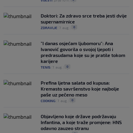
VIJESTI
|
prije 10 h
|
Doktori: Za zdravo srce treba jesti dvije
supernamirnice
0
ZDRAVLJE
|
7. aug.
|
"I danas osjećam ljubomoru": Ana
Ivanović govorila o svojoj ljepoti i
predrasudama koje su je pratile tokom
karijere
0
TENIS
|
7. aug.
|
Prefina ljetna salata od kupusa:
Kremasto savršenstvo koje najbolje
paše uz pečeno meso
0
COOKING
|
7. aug.
|
Objavljeno koje države podržavaju
Infantina, a koje traže promjene: HNS
odavno zauzeo stranu