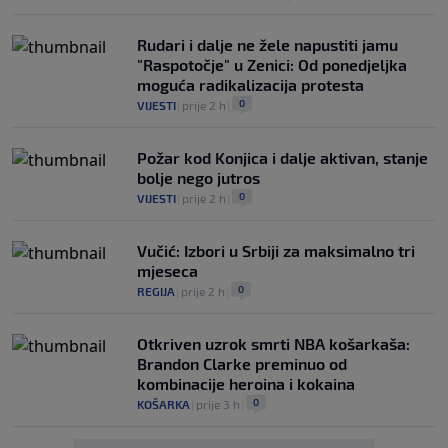
Rudari i dalje ne žele napustiti jamu
"Raspotočje" u Zenici: Od ponedjeljka
moguća radikalizacija protesta
0
VIJESTI
|
prije 2 h
|
Požar kod Konjica i dalje aktivan, stanje
bolje nego jutros
0
VIJESTI
|
prije 2 h
|
Vučić: Izbori u Srbiji za maksimalno tri
mjeseca
0
REGIJA
|
prije 2 h
|
Otkriven uzrok smrti NBA košarkaša:
Brandon Clarke preminuo od
kombinacije heroina i kokaina
0
KOŠARKA
|
prije 3 h
|