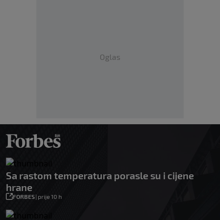
Oglas
Sa rastom temperatura porasle su i cijene
hrane
FORBES
|
prije 10 h