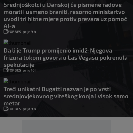
Srednjoškolci u Danskoj će pismene radove
morati i usmeno braniti, resorno ministartvo
uvodi tri hitne mjere protiv prevara uz pomoć
AI-a
FORBES
|
prije 9 h
Da li je Trump promijenio imidž: Njegova
frizura tokom govora u Las Vegasu pokrenula
spekulacije
FORBES
|
prije 10 h
Treći unikatni Bugatti nazvan je po vrsti
srednjovjekovnog viteškog konja i visok samo
metar
FORBES
|
prije 9 h