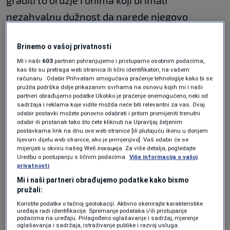
gradili to oružje i onima koji bi imali
nezahvalnu dužnost da narede njegovo
korištenje.
Brinemo o vašoj privatnosti
Šta se događa u 72 minute nakon lansiranja?
Mi i naši
603
partneri pohranjujemo i pristupamo osobnim podacima,
kao što su pretraga web stranica ili lični identifikatori, na vašem
računaru . Odabir Prihvatam omogućava praćenje tehnologije kako bi se
Jacobsen donosi forenzički precizan prikaz
pružila podrška dolje prikazanim svrhama na osnovu kojih mi i naši
partneri obrađujemo podatke Ukoliko je praćenje onemogućeno, neki od
onoga što bi se dogodilo u onom trenutku kada
sadržaja i reklama koje vidite možda neće biti relevantni za vas. Ovaj
odvraćanje ne uspije. Knjiga prati točno 72
odabir postavki možete ponovno odabrati i pritom promijeniti trenutni
odabir ili pristanak tako što ćete kliknuti na Upravljaj željenim
minute – koliko je potrebno od lansiranja prve
postavkama link na dnu ove web stranice [ili plutajuću ikonu u donjem
lijevom dijelu web stranice, ako je primjenjivo]. Vaš odabir će se
interkontinentalne balističke rakete do
mijenjati u okviru našeg Wеб локација. Za više detalja, pogledajte
Uredbu o postupanju s ličnim podacima.
Više informacija o vašoj
potpunog smaka svijeta kakvog poznajemo.
privatnosti
Mi i naši partneri obrađujemo podatke kako bismo
"Bez objave rata, možda čak i greškom, točkica
pružali:
na radarskom ekranu mogla bi značiti kraj",
Koristite podatke o tačnoj geolokaciji. Aktivno skenirajte karakteristike
uređaja radi identifikacije. Spremanje podataka i/ili pristupanje
podacima na uređaju. Prilagođeno oglašavanje i sadržaj, mjerenje
upozorava autorica.
oglašavanja i sadržaja, istraživanje publike i razvoj usluga.