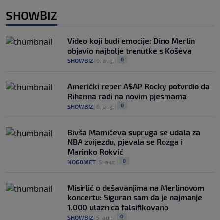
SHOWBIZ
Video koji budi emocije: Dino Merlin
objavio najbolje trenutke s Koševa
0
SHOWBIZ
|
6. aug.
|
Američki reper A$AP Rocky potvrdio da
Rihanna radi na novim pjesmama
0
SHOWBIZ
|
6. aug.
|
Bivša Mamićeva supruga se udala za
NBA zvijezdu, pjevala se Rozga i
Marinko Rokvić
0
NOGOMET
|
5. aug.
|
Misirlić o dešavanjima na Merlinovom
koncertu: Siguran sam da je najmanje
1.000 ulaznica falsifikovano
0
SHOWBIZ
|
5. aug.
|