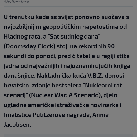
Shutterstock
U trenutku kada se svijet ponovno suočava s
najozbiljnijim geopolitičkim napetostima od
Hladnog rata, a "Sat sudnjeg dana"
(Doomsday Clock) stoji na rekordnih 90
sekundi do ponoći, pred čitatelje u regiji stiže
jedna od najvažnijih i najuznemirujućih knjiga
današnjice. Nakladnička kuća V.B.Z. donosi
hrvatsko izdanje bestselera "Nuklearni rat –
scenarij" (Nuclear War: A Scenario), djelo
ugledne američke istraživačke novinarke i
finalistice Pulitzerove nagrade, Annie
Jacobsen.