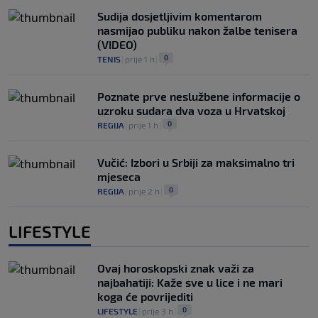
Sudija dosjetljivim komentarom
nasmijao publiku nakon žalbe tenisera
(VIDEO)
0
TENIS
|
prije 1 h
|
Poznate prve neslužbene informacije o
uzroku sudara dva voza u Hrvatskoj
0
REGIJA
|
prije 1 h
|
Vučić: Izbori u Srbiji za maksimalno tri
mjeseca
0
REGIJA
|
prije 2 h
|
LIFESTYLE
Ovaj horoskopski znak važi za
najbahatiji: Kaže sve u lice i ne mari
koga će povrijediti
0
LIFESTYLE
|
prije 3 h
|