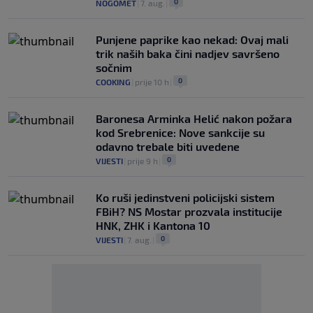
0
NOGOMET
|
7. aug.
|
Punjene paprike kao nekad: Ovaj mali
trik naših baka čini nadjev savršeno
sočnim
0
COOKING
|
prije 10 h
|
Baronesa Arminka Helić nakon požara
kod Srebrenice: Nove sankcije su
odavno trebale biti uvedene
0
VIJESTI
|
prije 9 h
|
Ko ruši jedinstveni policijski sistem
FBiH? NS Mostar prozvala institucije
HNK, ZHK i Kantona 10
0
VIJESTI
|
7. aug.
|