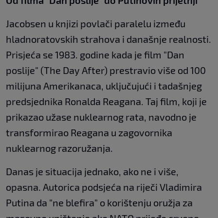
Od filma "Dan poslije" do Putinovih prijetnji
Jacobsen u knjizi povlači paralelu između
hladnoratovskih strahova i današnje realnosti.
Prisjeća se 1983. godine kada je film "Dan
poslije" (The Day After) prestravio više od 100
milijuna Amerikanaca, uključujući i tadašnjeg
predsjednika Ronalda Reagana. Taj film, koji je
prikazao užase nuklearnog rata, navodno je
transformirao Reagana u zagovornika
nuklearnog razoružanja.
Danas je situacija jednako, ako ne i više,
opasna. Autorica podsjeća na riječi Vladimira
Putina da "ne blefira" o korištenju oružja za