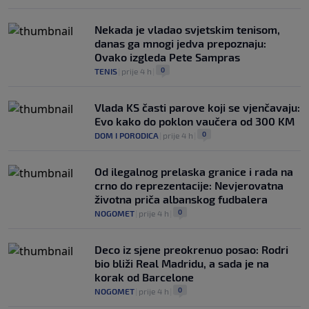
Nekada je vladao svjetskim tenisom,
danas ga mnogi jedva prepoznaju:
Ovako izgleda Pete Sampras
0
TENIS
|
prije 4 h
|
Vlada KS časti parove koji se vjenčavaju:
Evo kako do poklon vaučera od 300 KM
0
DOM I PORODICA
|
prije 4 h
|
Od ilegalnog prelaska granice i rada na
crno do reprezentacije: Nevjerovatna
životna priča albanskog fudbalera
0
NOGOMET
|
prije 4 h
|
Deco iz sjene preokrenuo posao: Rodri
bio bliži Real Madridu, a sada je na
korak od Barcelone
0
NOGOMET
|
prije 4 h
|