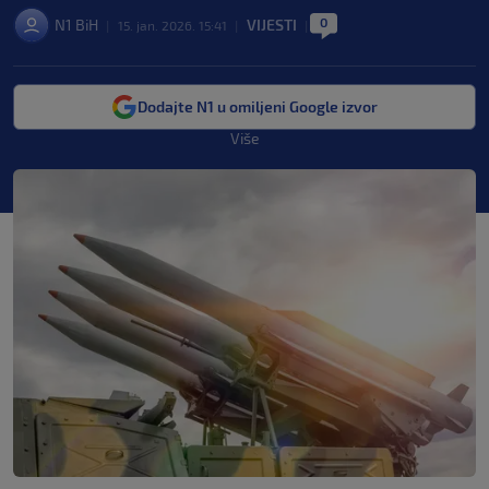
0
N1 BiH
VIJESTI
|
15. jan. 2026. 15:41
|
|
Dodajte N1 u omiljeni Google izvor
Više