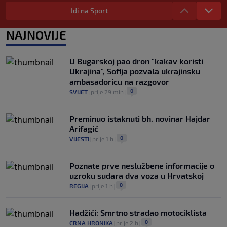
draft: Neobičnim potezom pokušava
Idi na Sport
ukazati na pravila lige
0
KOŠARKA
|
prije 3 h
|
NAJNOVIJE
Jakirovićev Hull City doživio prvi poraz
na pripremama, bolji bio Eintracht
U Bugarskoj pao dron "kakav koristi
0
NOGOMET
|
prije 3 h
|
Ukrajina", Sofija pozvala ukrajinsku
ambasadoricu na razgovor
0
SVIJET
|
prije 29 min
|
Preminuo istaknuti bh. novinar Hajdar
Arifagić
0
VIJESTI
|
prije 1 h
|
Poznate prve neslužbene informacije o
uzroku sudara dva voza u Hrvatskoj
0
REGIJA
|
prije 1 h
|
Hadžići: Smrtno stradao motociklista
0
CRNA HRONIKA
|
prije 2 h
|