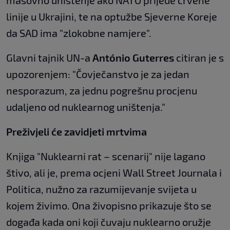
masovno uništenje ako NATO prijeđe crvene
linije u Ukrajini, te na optužbe Sjeverne Koreje
da SAD ima "zlokobne namjere".
Glavni tajnik UN-a
António Guterres
citiran je s
upozorenjem: "Čovječanstvo je za jedan
nesporazum, za jednu pogrešnu procjenu
udaljeno od nuklearnog uništenja."
Preživjeli će zavidjeti mrtvima
Knjiga "Nuklearni rat – scenarij" nije lagano
štivo, ali je, prema ocjeni Wall Street Journala i
Politica, nužno za razumijevanje svijeta u
kojem živimo. Ona živopisno prikazuje što se
događa kada oni koji čuvaju nuklearno oružje