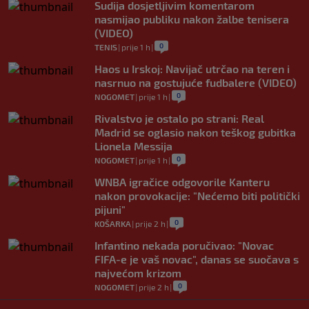
Sudija dosjetljivim komentarom
nasmijao publiku nakon žalbe tenisera
(VIDEO)
0
TENIS
|
prije 1 h
|
Haos u Irskoj: Navijač utrčao na teren i
nasrnuo na gostujuće fudbalere (VIDEO)
0
NOGOMET
|
prije 1 h
|
Rivalstvo je ostalo po strani: Real
Madrid se oglasio nakon teškog gubitka
Lionela Messija
0
NOGOMET
|
prije 1 h
|
WNBA igračice odgovorile Kanteru
nakon provokacije: "Nećemo biti politički
pijuni"
0
KOŠARKA
|
prije 2 h
|
Infantino nekada poručivao: "Novac
FIFA-e je vaš novac", danas se suočava s
najvećom krizom
0
NOGOMET
|
prije 2 h
|
Enes Kanter Freedom želi na WNBA