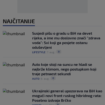
NAJČITANIJE
Susjedi pišu o gradu u BiH na devet
rijeka, a ime mu doslovno znači "zdrava
voda": Svi koji ga posjete ostanu
oduševljeni
0
LIFESTYLE
|
7. aug.
|
Auto koje stoji na suncu ne hladi se
najbrže klimom, nego postupkom koji
traje petnaest sekundi
0
AUTO
|
6. aug.
|
Ukrajinski general upozorava na BiH kao
mogući novi front ruskog hibridnog rata:
Posebno izdvaja Brčko
0