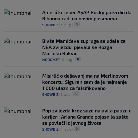
Američki reper A$AP Rocky potvrdio da
Rihanna radi na novim pjesmama
0
SHOWBIZ
|
6. aug.
|
Bivša Mamićeva supruga se udala za
NBA zvijezdu, pjevala se Rozga i
Marinko Rokvić
0
NOGOMET
|
5. aug.
|
Misirlić o dešavanjima na Merlinovom
koncertu: Siguran sam da je najmanje
1.000 ulaznica falsifikovano
0
SHOWBIZ
|
5. aug.
|
Pop zvijezda kroz suze najavila pauzu u
karijeri: Ariana Grande pojasnila zašto
se povlači iz javnog života
0
SHOWBIZ
|
4. aug.
|