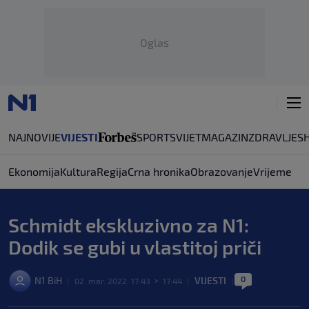
Oglas
NAJNOVIJE
VIJESTI
SPORT
SVIJET
MAGAZIN
ZDRAVLJE
S
Ekonomija
Kultura
Regija
Crna hronika
Obrazovanje
Vrijeme
Schmidt ekskluzivno za N1:
Dodik se gubi u vlastitoj priči
0
N1 BiH
VIJESTI
|
02. mar. 2022. 17:43
>
17:44
|
|