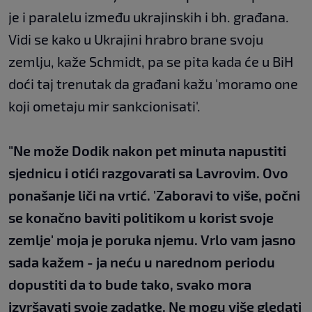
je i paralelu između ukrajinskih i bh. građana.
Vidi se kako u Ukrajini hrabro brane svoju
zemlju, kaže Schmidt, pa se pita kada će u BiH
doći taj trenutak da građani kažu 'moramo one
koji ometaju mir sankcionisati'.
"Ne može Dodik nakon pet minuta napustiti
sjednicu i otići razgovarati sa Lavrovim. Ovo
ponašanje liči na vrtić. 'Zaboravi to više, počni
se konačno baviti politikom u korist svoje
zemlje' moja je poruka njemu. Vrlo vam jasno
sada kažem - ja neću u narednom periodu
dopustiti da to bude tako, svako mora
izvršavati svoje zadatke. Ne mogu više gledati