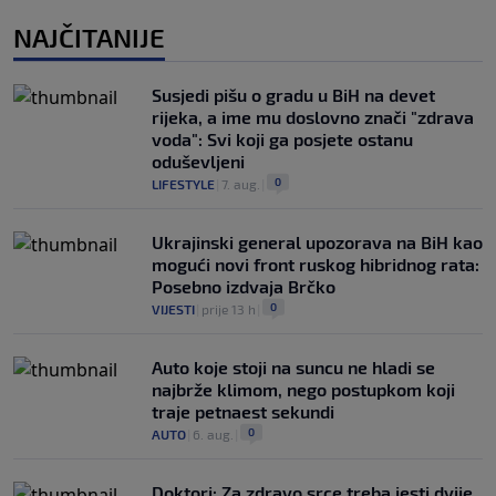
NAJČITANIJE
Susjedi pišu o gradu u BiH na devet
rijeka, a ime mu doslovno znači "zdrava
voda": Svi koji ga posjete ostanu
oduševljeni
0
LIFESTYLE
|
7. aug.
|
Ukrajinski general upozorava na BiH kao
mogući novi front ruskog hibridnog rata:
Posebno izdvaja Brčko
0
VIJESTI
|
prije 13 h
|
Auto koje stoji na suncu ne hladi se
najbrže klimom, nego postupkom koji
traje petnaest sekundi
0
AUTO
|
6. aug.
|
Doktori: Za zdravo srce treba jesti dvije