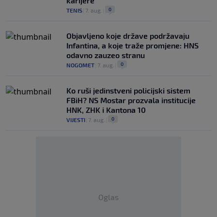
karijere
0
TENIS
|
7. aug.
|
Objavljeno koje države podržavaju
Infantina, a koje traže promjene: HNS
odavno zauzeo stranu
0
NOGOMET
|
7. aug.
|
Ko ruši jedinstveni policijski sistem
FBiH? NS Mostar prozvala institucije
HNK, ZHK i Kantona 10
0
VIJESTI
|
7. aug.
|
Oglas