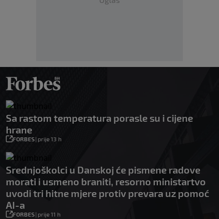
Sa rastom temperatura porasle su i cijene
hrane
FORBES
|
prije 13 h
Srednjoškolci u Danskoj će pismene radove
morati i usmeno braniti, resorno ministartvo
uvodi tri hitne mjere protiv prevara uz pomoć
AI-a
FORBES
|
prije 11 h