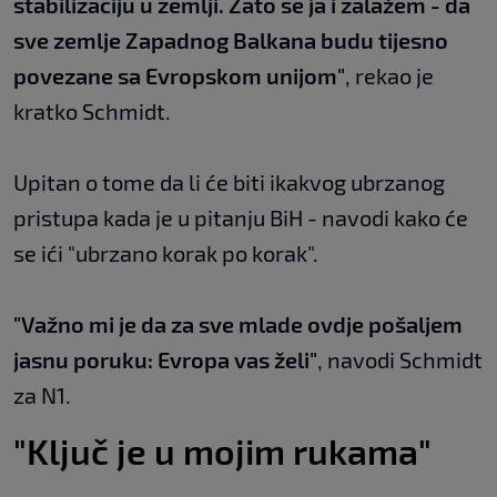
stabilizaciju u ze
mlji. Zato se ja i zalažem - da
sve zemlje Zapadnog Balkana budu tijesno
povezane sa Evropskom unijom"
, rekao je
kratko Schmidt.
Upitan o tome da li će biti ikakvog ubrzanog
pristupa kada je u pitanju BiH - navodi kako će
se ići "ubrzano korak po korak".
"Važno mi je da za sve mlade ovdje pošaljem
jasnu poruku: Evropa vas želi"
, navodi Schmidt
za N1.
"Ključ je u mojim rukama"