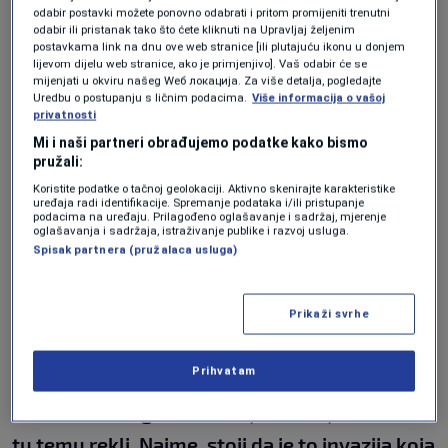
odabir postavki možete ponovno odabrati i pritom promijeniti trenutni
odabir ili pristanak tako što ćete kliknuti na Upravljaj željenim
postavkama link na dnu ove web stranice [ili plutajuću ikonu u donjem
Željko Komšić, član Predsjedništva Bosne i
lijevom dijelu web stranice, ako je primjenjivo]. Vaš odabir će se
mijenjati u okviru našeg Wеб локација. Za više detalja, pogledajte
Hercegovine, danas je nakon prekinute
Uredbu o postupanju s ličnim podacima.
Više informacija o vašoj
privatnosti
sjednice saopštio kako Dodik sprovodi ciljeve
Mi i naši partneri obrađujemo podatke kako bismo
dogovorene s Rusijom. Schmidt u osvrtu na taj
pružali:
komentar navodi da Dodiku ne treba pridavati
Koristite podatke o tačnoj geolokaciji. Aktivno skenirajte karakteristike
uređaja radi identifikacije. Spremanje podataka i/ili pristupanje
puno značaja.
podacima na uređaju. Prilagođeno oglašavanje i sadržaj, mjerenje
oglašavanja i sadržaja, istraživanje publike i razvoj usluga.
Spisak partnera (pružalaca usluga)
"Ne treba davati preveliku težinu Dodikovom
značaju. On je taj koji naziva ljude po svijetu,
Prikaži svrhe
ne nazivaju oni njega. To je velika razlika.
Prihvatam
Preporučujem da se pročita ono što su čak i
Nacionalno-sigurnosno vijeće Srbije i Vučić na
tu temu rekli. Naime, stoji da je to invazija koja