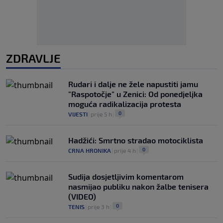
ZDRAVLJE
Rudari i dalje ne žele napustiti jamu
"Raspotočje" u Zenici: Od ponedjeljka
moguća radikalizacija protesta
0
VIJESTI
|
prije 5 h
|
Hadžići: Smrtno stradao motociklista
0
CRNA HRONIKA
|
prije 4 h
|
Sudija dosjetljivim komentarom
nasmijao publiku nakon žalbe tenisera
(VIDEO)
0
TENIS
|
prije 3 h
|