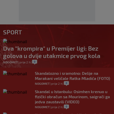
SPORT
Dva "krompira" u Premijer ligi: Bez
golova u dvije utakmice prvog kola
0
NOGOMET
|
prije 2 h
|
Skandalozno i sramotno: Delije na
Marakani veličale Ratka Mladića (FOTO)
0
NOGOMET
|
prije 2 h
|
Skandal u Istanbulu: Osimhen krenuo u
fizički obračun sa Mourinom, saigrači ga
jedva zaustavili (VIDEO)
0
NOGOMET
|
prije 2 h
|