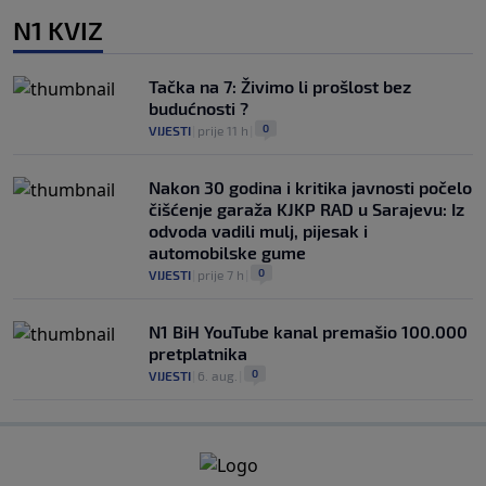
N1 KVIZ
Tačka na 7: Živimo li prošlost bez
budućnosti ?
0
VIJESTI
|
prije 11 h
|
Nakon 30 godina i kritika javnosti počelo
čišćenje garaža KJKP RAD u Sarajevu: Iz
odvoda vadili mulj, pijesak i
automobilske gume
0
VIJESTI
|
prije 7 h
|
N1 BiH YouTube kanal premašio 100.000
pretplatnika
0
VIJESTI
|
6. aug.
|