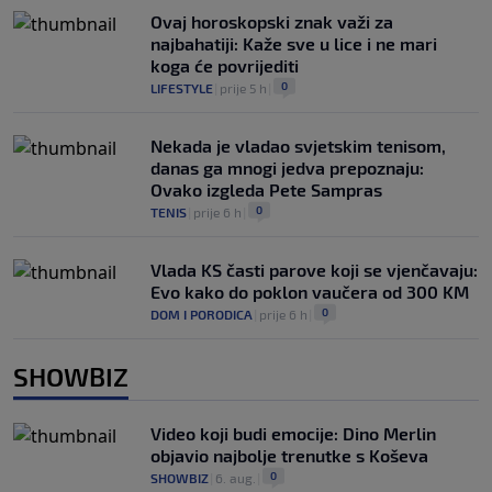
Ovaj horoskopski znak važi za
najbahatiji: Kaže sve u lice i ne mari
koga će povrijediti
0
LIFESTYLE
|
prije 5 h
|
Nekada je vladao svjetskim tenisom,
danas ga mnogi jedva prepoznaju:
Ovako izgleda Pete Sampras
0
TENIS
|
prije 6 h
|
Vlada KS časti parove koji se vjenčavaju:
Evo kako do poklon vaučera od 300 KM
0
DOM I PORODICA
|
prije 6 h
|
SHOWBIZ
Video koji budi emocije: Dino Merlin
objavio najbolje trenutke s Koševa
0
SHOWBIZ
|
6. aug.
|