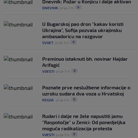
Dnevnik: Požar u Konjicu i dalje aktivan
najvećom krizom
0
DNEVNIK
|
prije 2 h
|
0
NOGOMET
|
prije 5 h
|
U Bugarskoj pao dron "kakav koristi
Ukrajina", Sofija pozvala ukrajinsku
ambasadoricu na razgovor
0
SVIJET
|
prije 3 h
|
Preminuo istaknuti bh. novinar Hajdar
Arifagić
0
VIJESTI
|
prije 3 h
|
Poznate prve neslužbene informacije o
uzroku sudara dva voza u Hrvatskoj
0
REGIJA
|
prije 4 h
|
Rudari i dalje ne žele napustiti jamu
"Raspotočje" u Zenici: Od ponedjeljka
moguća radikalizacija protesta
0
VIJESTI
|
prije 5 h
|