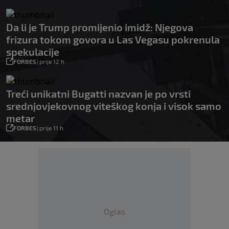
Da li je Trump promijenio imidž: Njegova
frizura tokom govora u Las Vegasu pokrenula
spekulacije
FORBES
|
prije 12 h
Treći unikatni Bugatti nazvan je po vrsti
srednjovjekovnog viteškog konja i visok samo
metar
FORBES
|
prije 11 h
Oglas