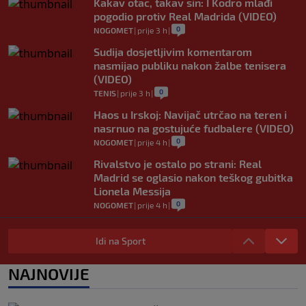
Kakav otac, takav sin: I Kodro mlađi
pogodio protiv Real Madrida (VIDEO)
0
NOGOMET
|
prije 3 h
|
Sudija dosjetljivim komentarom
nasmijao publiku nakon žalbe tenisera
(VIDEO)
0
TENIS
|
prije 3 h
|
Haos u Irskoj: Navijač utrčao na teren i
nasrnuo na gostujuće fudbalere (VIDEO)
0
NOGOMET
|
prije 4 h
|
Rivalstvo je ostalo po strani: Real
Madrid se oglasio nakon teškog gubitka
Lionela Messija
0
NOGOMET
|
prije 4 h
|
WNBA igračice odgovorile Kanteru
nakon provokacije: "Nećemo biti politički
Idi na Sport
pijuni"
0
KOŠARKA
|
prije 4 h
|
NAJNOVIJE
Infantino nekada poručivao: "Novac
FIFA-e je vaš novac", danas se suočava s