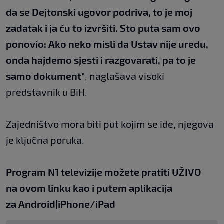
da se Dejtonski ugovor podriva, to je moj
zadatak i ja ću to izvršiti. Sto puta sam ovo
ponovio: Ako neko misli da Ustav nije uredu,
onda hajdemo sjesti i razgovarati, pa to je
samo dokument"
, naglašava visoki
predstavnik u BiH.
Zajedništvo mora biti put kojim se ide, njegova
je ključna poruka.
Program N1 televizije možete pratiti UŽIVO
na
ovom linku
kao i putem aplikacija
za
An
droid
|
iPhone/iPad