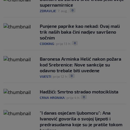
supernamirnice
0
ZDRAVLJE
|
7. aug.
|
Punjene paprike kao nekad: Ovaj mali
trik naših baka čini nadjev savršeno
sočnim
0
COOKING
|
prije 13 h
|
Baronesa Arminka Helić nakon požara
kod Srebrenice: Nove sankcije su
odavno trebale biti uvedene
0
VIJESTI
|
prije 12 h
|
Hadžići: Smrtno stradao motociklista
0
CRNA HRONIKA
|
prije 4 h
|
"I danas osjećam ljubomoru": Ana
Ivanović govorila o svojoj ljepoti i
predrasudama koje su je pratile tokom