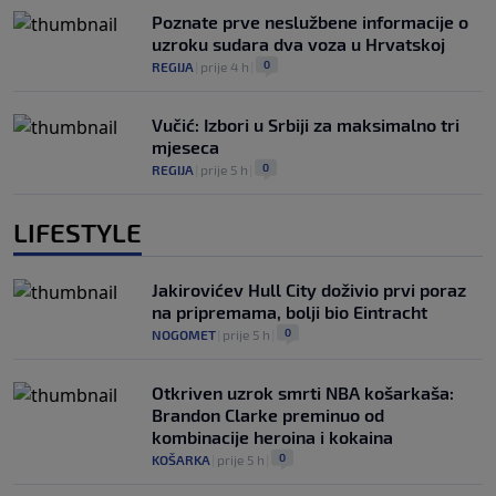
Poznate prve neslužbene informacije o
uzroku sudara dva voza u Hrvatskoj
0
REGIJA
|
prije 4 h
|
Vučić: Izbori u Srbiji za maksimalno tri
mjeseca
0
REGIJA
|
prije 5 h
|
LIFESTYLE
Jakirovićev Hull City doživio prvi poraz
na pripremama, bolji bio Eintracht
0
NOGOMET
|
prije 5 h
|
Otkriven uzrok smrti NBA košarkaša:
Brandon Clarke preminuo od
kombinacije heroina i kokaina
0
KOŠARKA
|
prije 5 h
|