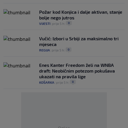
Požar kod Konjica i dalje aktivan, stanje
bolje nego jutros
0
VIJESTI
|
prije 5 h
|
Vučić: Izbori u Srbiji za maksimalno tri
mjeseca
0
REGIJA
|
prije 5 h
|
Enes Kanter Freedom želi na WNBA
draft: Neobičnim potezom pokušava
ukazati na pravila lige
0
KOŠARKA
|
prije 5 h
|
Oglas