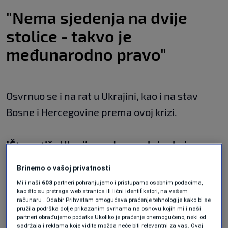
"Nema sjedenja na dvije
stolice - takvo je
međunarodno pravo"
Osvrnuo se i na rat u Ukrajini, kao i na stav
Bosne i Hercegovine prema ovoj krizi.
"Što se tiče Ukrajine, odnosno krize koju
generiše Rusija i Putin, situacija je previše
Brinemo o vašoj privatnosti
ozbiljna da se o njoj i njenim posljedicama ne
Mi i naši
603
partneri pohranjujemo i pristupamo osobnim podacima,
bi razgovaralo u Bosni i Hercegovini. Ovo je
kao što su pretraga web stranica ili lični identifikatori, na vašem
računaru . Odabir Prihvatam omogućava praćenje tehnologije kako bi se
vrlo čudno"
, konstatovao je visoki predstavnik
pružila podrška dolje prikazanim svrhama na osnovu kojih mi i naši
partneri obrađujemo podatke Ukoliko je praćenje onemogućeno, neki od
u BiH.
sadržaja i reklama koje vidite možda neće biti relevantni za vas. Ovaj