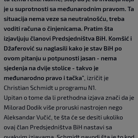
je u suprotnosti sa međunarodnim pravom. Ta
situacija nema veze sa neutralnošću, treba
voditi računa o činjenicama. Pratim šta
izjavljuju članovi Predsjedništva BiH. Komšić i
Džaferović su naglasili kako je stav BiH po
ovom pitanju u potpunosti jasan - nema
sjedenja na dvije stolice - takvo je
međunarodno pravo i tačka"
, izričit je
Christian Schmidt u programu N1.
Upitan o tome da li prethodna izjava znači da je
Milorad Dodik više proruski nastrojen nego
Aleksandar Vučić, te šta će se desiti ukoliko
ovaj član Predsjedništva BiH nastavi sa
ovakvim izjavama, Schmidt navodi šta je to kod