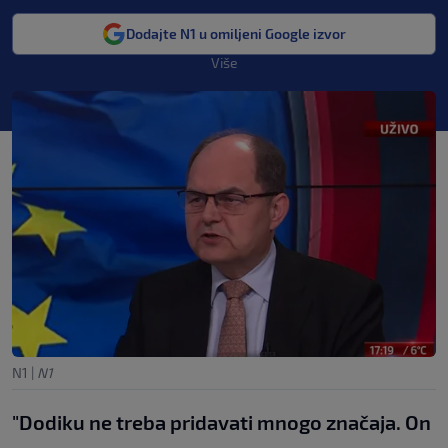
Dodajte N1 u omiljeni Google izvor
Više
N1
|
N1
"Dodiku ne treba pridavati mnogo značaja. On