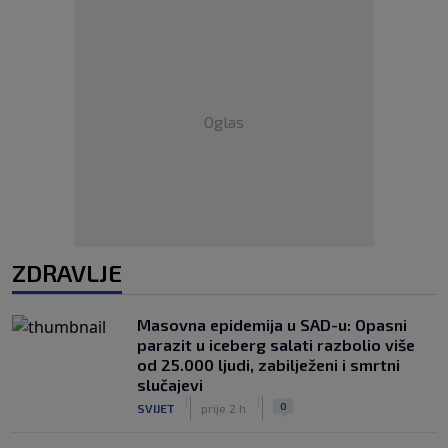
Oglas
ZDRAVLJE
Masovna epidemija u SAD-u: Opasni
parazit u iceberg salati razbolio više
od 25.000 ljudi, zabilježeni i smrtni
slučajevi
|
|
0
SVIJET
prije 2 h