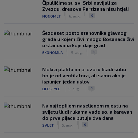
Čipuljićima su svi Srbi navijali za
Zvezdu, dresove Partizana nisu htjeli
|
|
0
NOGOMET
6. aug.
Šezdeset posto stanovnika glavnog
grada u kojem živi mnogo Bosanaca živi
u stanovima koje daje grad
|
|
0
EKONOMIJA
5. aug.
Mokra plahta na prozoru hladi sobu
bolje od ventilatora, ali samo ako je
ispunjen jedan uslov
|
|
0
LIFESTYLE
5. aug.
Na najtoplijem naseljenom mjestu na
svijetu ljudi rukama vade so, a karavan
do prve pijace putuje dva dana
|
|
0
SVIJET
5. aug.