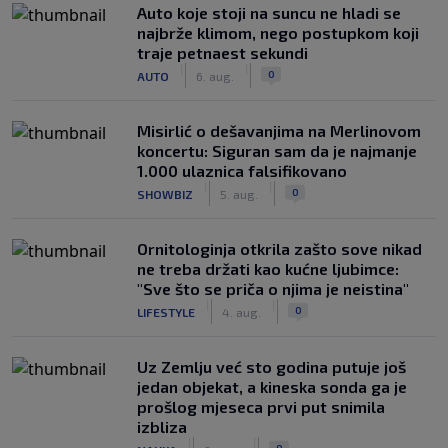
Auto koje stoji na suncu ne hladi se
najbrže klimom, nego postupkom koji
traje petnaest sekundi
|
|
0
AUTO
6. aug.
Misirlić o dešavanjima na Merlinovom
koncertu: Siguran sam da je najmanje
1.000 ulaznica falsifikovano
|
|
0
SHOWBIZ
5. aug.
Ornitologinja otkrila zašto sove nikad
ne treba držati kao kućne ljubimce:
"Sve što se priča o njima je neistina"
|
|
0
LIFESTYLE
4. aug.
Uz Zemlju već sto godina putuje još
jedan objekat, a kineska sonda ga je
prošlog mjeseca prvi put snimila
izbliza
|
|
0