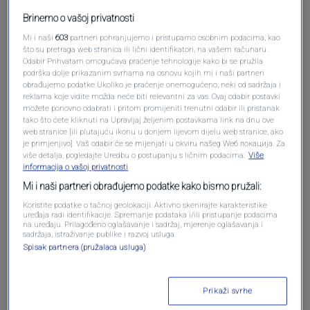
Brinemo o vašoj privatnosti
Mi i naši
603
partneri pohranjujemo i pristupamo osobnim podacima, kao
što su pretraga web stranica ili lični identifikatori, na vašem računaru .
Odabir Prihvatam omogućava praćenje tehnologije kako bi se pružila
podrška dolje prikazanim svrhama na osnovu kojih mi i naši partneri
obrađujemo podatke Ukoliko je praćenje onemogućeno, neki od sadržaja i
reklama koje vidite možda neće biti relevantni za vas. Ovaj odabir postavki
možete ponovno odabrati i pritom promijeniti trenutni odabir ili pristanak
Oglas
tako što ćete kliknuti na Upravljaj željenim postavkama link na dnu ove
web stranice [ili plutajuću ikonu u donjem lijevom dijelu web stranice, ako
je primjenjivo]. Vaš odabir će se mijenjati u okviru našeg Wеб локација. Za
više detalja, pogledajte Uredbu o postupanju s ličnim podacima.
Više
informacija o vašoj privatnosti
Mi i naši partneri obrađujemo podatke kako bismo pružali:
Koristite podatke o tačnoj geolokaciji. Aktivno skenirajte karakteristike
uređaja radi identifikacije. Spremanje podataka i/ili pristupanje podacima
na uređaju. Prilagođeno oglašavanje i sadržaj, mjerenje oglašavanja i
sadržaja, istraživanje publike i razvoj usluga.
Spisak partnera (pružalaca usluga)
Oglas
Prikaži svrhe