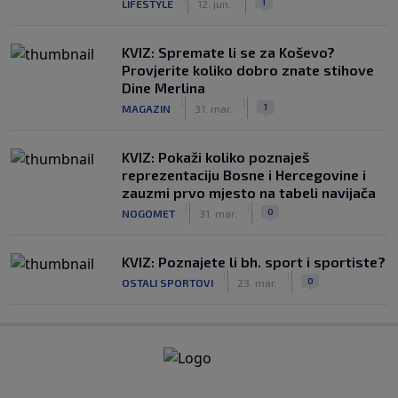
1
LIFESTYLE
12. jun.
KVIZ: Spremate li se za Koševo?
Provjerite koliko dobro znate stihove
Dine Merlina
|
|
1
MAGAZIN
31. mar.
KVIZ: Pokaži koliko poznaješ
reprezentaciju Bosne i Hercegovine i
zauzmi prvo mjesto na tabeli navijača
|
|
0
NOGOMET
31. mar.
KVIZ: Poznajete li bh. sport i sportiste?
|
|
0
OSTALI SPORTOVI
23. mar.