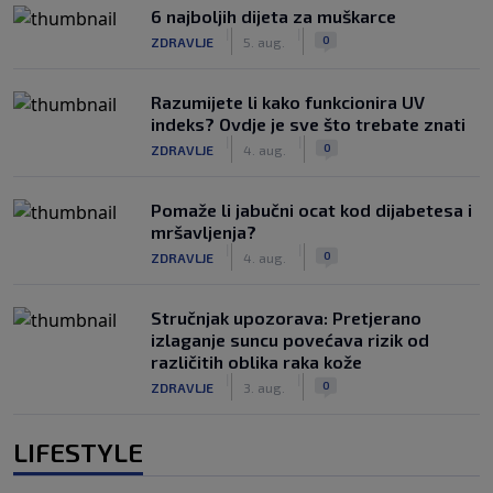
6 najboljih dijeta za muškarce
|
|
0
ZDRAVLJE
5. aug.
Razumijete li kako funkcionira UV
indeks? Ovdje je sve što trebate znati
|
|
0
ZDRAVLJE
4. aug.
Pomaže li jabučni ocat kod dijabetesa i
mršavljenja?
|
|
0
ZDRAVLJE
4. aug.
Stručnjak upozorava: Pretjerano
izlaganje suncu povećava rizik od
različitih oblika raka kože
|
|
0
ZDRAVLJE
3. aug.
LIFESTYLE