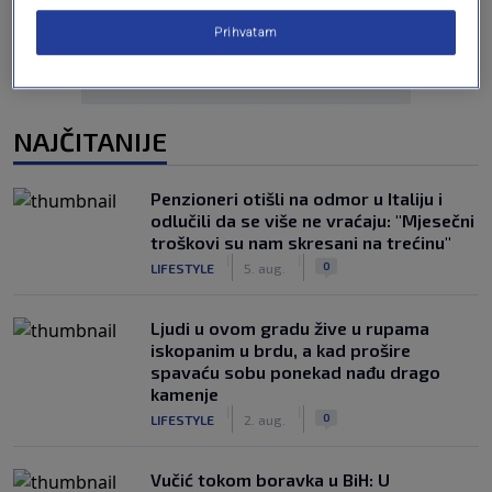
Prihvatam
NAJČITANIJE
Penzioneri otišli na odmor u Italiju i
odlučili da se više ne vraćaju: "Mjesečni
troškovi su nam skresani na trećinu"
|
|
0
LIFESTYLE
5. aug.
Ljudi u ovom gradu žive u rupama
iskopanim u brdu, a kad prošire
spavaću sobu ponekad nađu drago
kamenje
|
|
0
LIFESTYLE
2. aug.
Vučić tokom boravka u BiH: U