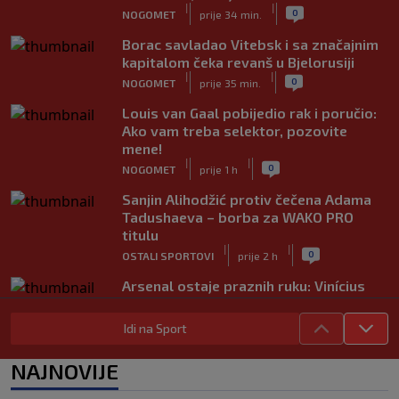
|
|
0
NOGOMET
prije 34 min.
Borac savladao Vitebsk i sa značajnim
kapitalom čeka revanš u Bjelorusiji
|
|
0
NOGOMET
prije 35 min.
Louis van Gaal pobijedio rak i poručio:
Ako vam treba selektor, pozovite
mene!
|
|
0
NOGOMET
prije 1 h
Sanjin Alihodžić protiv čečena Adama
Tadushaeva – borba za WAKO PRO
titulu
|
|
0
OSTALI SPORTOVI
prije 2 h
Arsenal ostaje praznih ruku: Vinícius
Júnior i Real Madrid postigli dogovor
|
|
0
NOGOMET
prije 2 h
Idi na Sport
Slavni klub potresa kriza: Kultni
NAJNOVIJE
stadion u Italiji bit će prazan na
početku sezone, navijači objavili rat