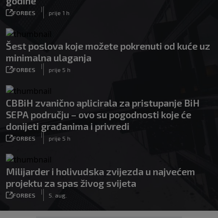
godine
|
FORBES
prije 1 h
Šest poslova koje možete pokrenuti od kuće uz
minimalna ulaganja
|
FORBES
prije 5 h
CBBiH zvanično aplicirala za pristupanje BiH
SEPA području – ovo su pogodnosti koje će
donijeti građanima i privredi
|
FORBES
prije 5 h
Milijarder i holivudska zvijezda u najvećem
projektu za spas živog svijeta
|
FORBES
5. aug.