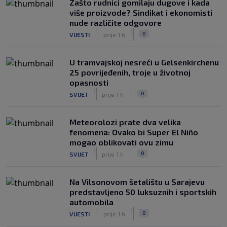
Zašto rudnici gomilaju dugove i kada
više proizvode? Sindikat i ekonomisti
nude različite odgovore
|
|
0
VIJESTI
prije 1 h
U tramvajskoj nesreći u Gelsenkirchenu
25 povrijeđenih, troje u životnoj
opasnosti
|
|
0
SVIJET
prije 1 h
Meteorolozi prate dva velika
fenomena: Ovako bi Super El Niño
mogao oblikovati ovu zimu
|
|
0
SVIJET
prije 1 h
Na Vilsonovom šetalištu u Sarajevu
predstavljeno 50 luksuznih i sportskih
automobila
|
|
0
VIJESTI
prije 1 h