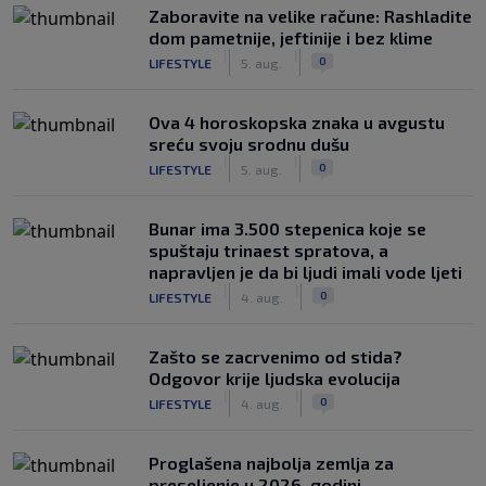
Zaboravite na velike račune: Rashladite
dom pametnije, jeftinije i bez klime
|
|
0
LIFESTYLE
5. aug.
Ova 4 horoskopska znaka u avgustu
sreću svoju srodnu dušu
|
|
0
LIFESTYLE
5. aug.
Bunar imа 3.500 stepenica koje se
spuštaju trinaest spratova, a
napravljen je da bi ljudi imali vode ljeti
|
|
0
LIFESTYLE
4. aug.
Zašto se zacrvenimo od stida?
Odgovor krije ljudska evolucija
|
|
0
LIFESTYLE
4. aug.
Proglašena najbolja zemlja za
preseljenje u 2026. godini