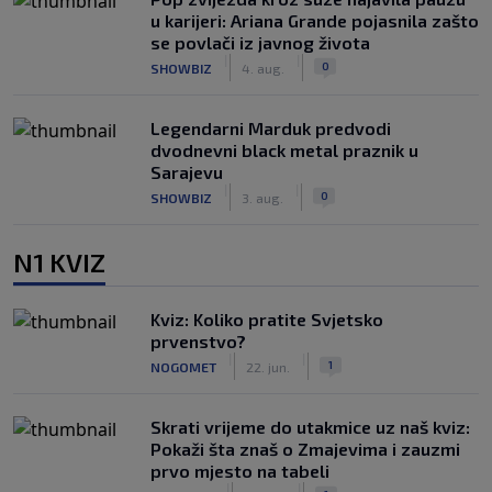
u karijeri: Ariana Grande pojasnila zašto
se povlači iz javnog života
|
|
0
SHOWBIZ
4. aug.
Legendarni Marduk predvodi
dvodnevni black metal praznik u
Sarajevu
|
|
0
SHOWBIZ
3. aug.
N1 KVIZ
Kviz: Koliko pratite Svjetsko
prvenstvo?
|
|
1
NOGOMET
22. jun.
Skrati vrijeme do utakmice uz naš kviz:
Pokaži šta znaš o Zmajevima i zauzmi
prvo mjesto na tabeli
|
|