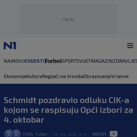
Oglas
NAJNOVIJE
VIJESTI
SPORT
SVIJET
MAGAZIN
ZDRAVLJE
Ekonomija
Kultura
Regija
Crna hronika
Obrazovanje
Vrijeme
Schmidt pozdravio odluku CIK-a
kojom se raspisuju Opći izbori za
4. oktobar
0
,
FENA
FoNet
VIJESTI
|
08. maj. 2026. 15:17
|
|