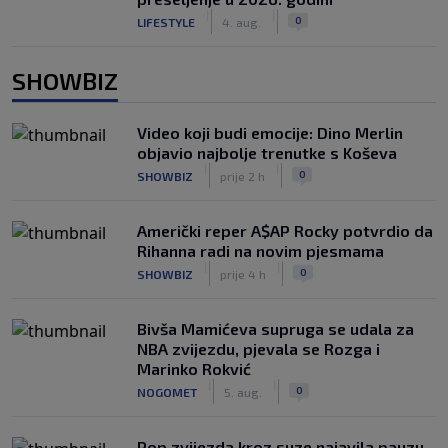
|
|
0
LIFESTYLE
4. aug.
SHOWBIZ
Video koji budi emocije: Dino Merlin
objavio najbolje trenutke s Koševa
|
|
0
SHOWBIZ
prije 2 h
Američki reper A$AP Rocky potvrdio da
Rihanna radi na novim pjesmama
|
|
0
SHOWBIZ
prije 4 h
Bivša Mamićeva supruga se udala za
NBA zvijezdu, pjevala se Rozga i
Marinko Rokvić
|
|
0
NOGOMET
5. aug.
Pop zvijezda kroz suze najavila pauzu