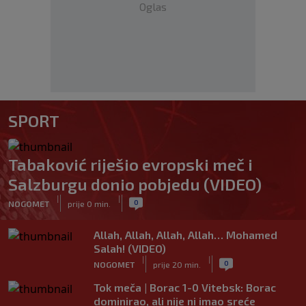
Oglas
SPORT
Tabaković riješio evropski meč i
Salzburgu donio pobjedu (VIDEO)
|
|
0
NOGOMET
prije 0 min.
Allah, Allah, Allah, Allah… Mohamed
Salah! (VIDEO)
|
|
0
NOGOMET
prije 20 min.
Tok meča | Borac 1-0 Vitebsk: Borac
dominirao, ali nije ni imao sreće