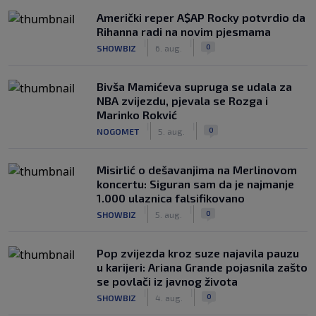
Američki reper A$AP Rocky potvrdio da
Rihanna radi na novim pjesmama
|
|
0
SHOWBIZ
6. aug.
Bivša Mamićeva supruga se udala za
NBA zvijezdu, pjevala se Rozga i
Marinko Rokvić
|
|
0
NOGOMET
5. aug.
Misirlić o dešavanjima na Merlinovom
koncertu: Siguran sam da je najmanje
1.000 ulaznica falsifikovano
|
|
0
SHOWBIZ
5. aug.
Pop zvijezda kroz suze najavila pauzu
u karijeri: Ariana Grande pojasnila zašto
se povlači iz javnog života
|
|
0
SHOWBIZ
4. aug.