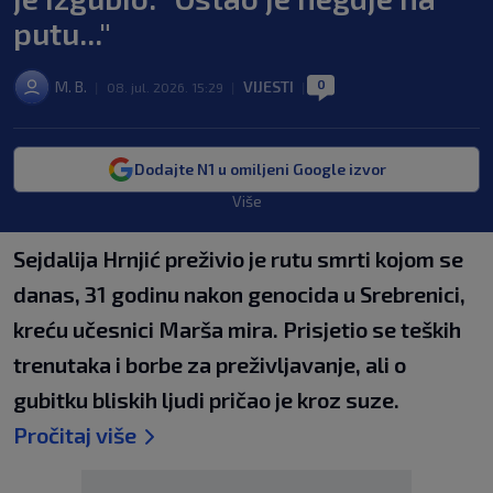
putu..."
0
M. B.
VIJESTI
|
08. jul. 2026. 15:29
|
|
Dodajte N1 u omiljeni Google izvor
Više
Sejdalija Hrnjić preživio je rutu smrti kojom se
danas, 31 godinu nakon genocida u Srebrenici,
kreću učesnici Marša mira. Prisjetio se teških
trenutaka i borbe za preživljavanje, ali o
gubitku bliskih ljudi pričao je kroz suze.
Pročitaj više