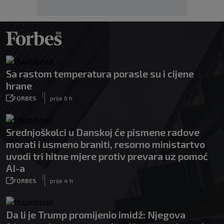
Sa rastom temperatura porasle su i cijene
hrane
|
FORBES
prije 6 h
Srednjoškolci u Danskoj će pismene radove
morati i usmeno braniti, resorno ministartvo
uvodi tri hitne mjere protiv prevara uz pomoć
AI-a
|
FORBES
prije 4 h
Da li je Trump promijenio imidž: Njegova