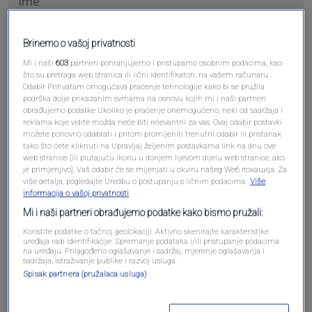
Brinemo o vašoj privatnosti
Pošalji komentar
Mi i naši
603
partneri pohranjujemo i pristupamo osobnim podacima, kao
što su pretraga web stranica ili lični identifikatori, na vašem računaru .
Odabir Prihvatam omogućava praćenje tehnologije kako bi se pružila
podrška dolje prikazanim svrhama na osnovu kojih mi i naši partneri
obrađujemo podatke Ukoliko je praćenje onemogućeno, neki od sadržaja i
reklama koje vidite možda neće biti relevantni za vas. Ovaj odabir postavki
možete ponovno odabrati i pritom promijeniti trenutni odabir ili pristanak
tako što ćete kliknuti na Upravljaj željenim postavkama link na dnu ove
web stranice [ili plutajuću ikonu u donjem lijevom dijelu web stranice, ako
je primjenjivo]. Vaš odabir će se mijenjati u okviru našeg Wеб локација. Za
više detalja, pogledajte Uredbu o postupanju s ličnim podacima.
Više
informacija o vašoj privatnosti
Oglas
Mi i naši partneri obrađujemo podatke kako bismo pružali:
Koristite podatke o tačnoj geolokaciji. Aktivno skenirajte karakteristike
uređaja radi identifikacije. Spremanje podataka i/ili pristupanje podacima
na uređaju. Prilagođeno oglašavanje i sadržaj, mjerenje oglašavanja i
sadržaja, istraživanje publike i razvoj usluga.
Spisak partnera (pružalaca usluga)