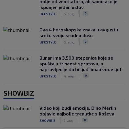
bolje od ventilatora, ali samo ako je
ispunjen jedan uslov
|
|
0
LIFESTYLE
5. aug.
Ova 4 horoskopska znaka u avgustu
sreću svoju srodnu dušu
|
|
0
LIFESTYLE
5. aug.
Bunar imа 3.500 stepenica koje se
spuštaju trinaest spratova, a
napravljen je da bi ljudi imali vode ljeti
|
|
0
LIFESTYLE
4. aug.
SHOWBIZ
Video koji budi emocije: Dino Merlin
objavio najbolje trenutke s Koševa
|
|
0
SHOWBIZ
6. aug.