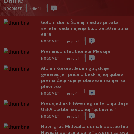
|
|
0
NOGOMET
prije 1 h
Golom donio Španiji naslov prvaka
svijeta, sada mijenja klub za 50 miliona
eura
|
|
0
NOGOMET
prije 2 h
Preminuo otac Lionela Messija
|
|
0
NOGOMET
prije 3 h
Aldian Korora: Jedan gol, dvije
generacije i priča o beskrajnoj ljubavi
prema Želji koja je obavezan smjer za
plavi voz
|
|
0
NOGOMET
prije 4 h
Predsjednik FIFA-e negira tvrdnju da je
UEFA platila navodnoj "ljubavnici"
|
|
0
NOGOMET
prije 5 h
Novi igrač Millwalla odmah postao hit:
Navijači poručuju da je "stvoren za ovaj