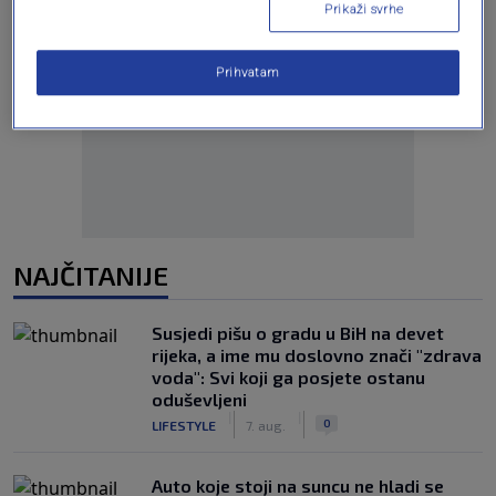
Prikaži svrhe
Prihvatam
Oglas
NAJČITANIJE
Susjedi pišu o gradu u BiH na devet
rijeka, a ime mu doslovno znači "zdrava
voda": Svi koji ga posjete ostanu
oduševljeni
|
|
0
LIFESTYLE
7. aug.
Auto koje stoji na suncu ne hladi se