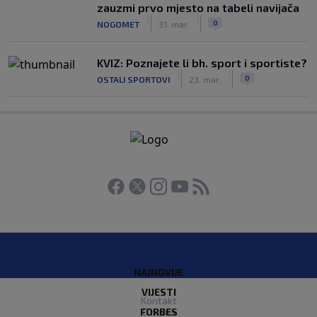
zauzmi prvo mjesto na tabeli navijača
|
|
0
NOGOMET
31. mar.
KVIZ: Poznajete li bh. sport i sportiste?
|
|
0
OSTALI SPORTOVI
23. mar.
NAJNOVIJE
VIJESTI
Kontakt
FORBES
O nama