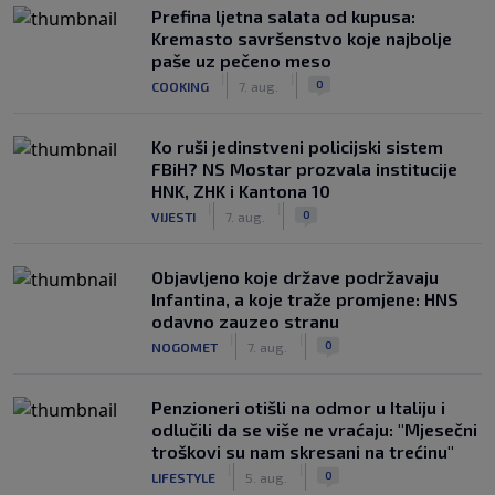
Prefina ljetna salata od kupusa:
Kremasto savršenstvo koje najbolje
paše uz pečeno meso
|
|
0
COOKING
7. aug.
Ko ruši jedinstveni policijski sistem
FBiH? NS Mostar prozvala institucije
HNK, ZHK i Kantona 10
|
|
0
VIJESTI
7. aug.
Objavljeno koje države podržavaju
Infantina, a koje traže promjene: HNS
odavno zauzeo stranu
|
|
0
NOGOMET
7. aug.
Penzioneri otišli na odmor u Italiju i
odlučili da se više ne vraćaju: "Mjesečni
troškovi su nam skresani na trećinu"
|
|
0
LIFESTYLE
5. aug.