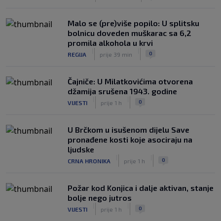
Malo se (pre)više popilo: U splitsku
bolnicu doveden muškarac sa 6,2
promila alkohola u krvi
|
|
0
REGIJA
prije 39 min
Čajniče: U Milatkovićima otvorena
džamija srušena 1943. godine
|
|
0
VIJESTI
prije 1 h
U Brčkom u isušenom dijelu Save
pronađene kosti koje asociraju na
ljudske
|
|
0
CRNA HRONIKA
prije 1 h
Požar kod Konjica i dalje aktivan, stanje
bolje nego jutros
|
|
0
VIJESTI
prije 1 h