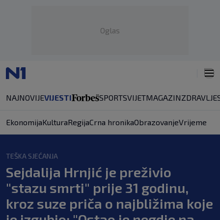
Oglas
NAJNOVIJE
VIJESTI
SPORT
SVIJET
MAGAZIN
ZDRAVLJE
Ekonomija
Kultura
Regija
Crna hronika
Obrazovanje
Vrijeme
TEŠKA SJEĆANJA
Sejdalija Hrnjić je preživio
"stazu smrti" prije 31 godinu,
kroz suze priča o najbližima koje
je izgubio: "Ostao je negdje na