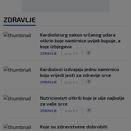
ZDRAVLJE
Kardiohirurg nakon srčanog udara
otkrio koje namirnice uvijek kupuje, a
koje izbjegava
|
|
0
ZDRAVLJE
prije 3 h
Kardiolozi izdvajaju jednu namirnicu
koju vrijedi jesti za zdravije srce
|
|
0
ZDRAVLJE
prije 6 h
Nutricionisti otkrili koje je ulje najbolje
za vaše srce
|
|
0
ZDRAVLJE
prije 8 h
Koje su zdravstvene dobrobiti