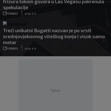
frizura tokom govora u Las Vegasu pokrenula
spekulacije
|
FORBES
prije 5 h
Treći unikatni Bugatti nazvan je po vrsti
srednjovjekovnog viteškog konja i visok samo
metar
|
FORBES
prije 4 h
Oglas