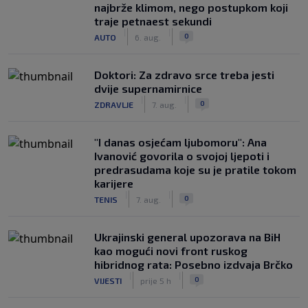
najbrže klimom, nego postupkom koji
traje petnaest sekundi
|
|
0
AUTO
6. aug.
Doktori: Za zdravo srce treba jesti
dvije supernamirnice
|
|
0
ZDRAVLJE
7. aug.
"I danas osjećam ljubomoru": Ana
Ivanović govorila o svojoj ljepoti i
predrasudama koje su je pratile tokom
karijere
|
|
0
TENIS
7. aug.
Ukrajinski general upozorava na BiH
kao mogući novi front ruskog
hibridnog rata: Posebno izdvaja Brčko
|
|
0
VIJESTI
prije 5 h