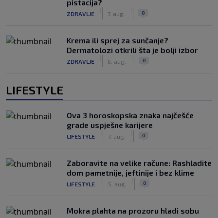
pistacija?
|
|
0
ZDRAVLJE
7. aug.
Krema ili sprej za sunčanje?
Dermatolozi otkrili šta je bolji izbor
|
|
0
ZDRAVLJE
6. aug.
LIFESTYLE
Ova 3 horoskopska znaka najčešće
grade uspješne karijere
|
|
0
LIFESTYLE
7. aug.
Zaboravite na velike račune: Rashladite
dom pametnije, jeftinije i bez klime
|
|
0
LIFESTYLE
5. aug.
Mokra plahta na prozoru hladi sobu