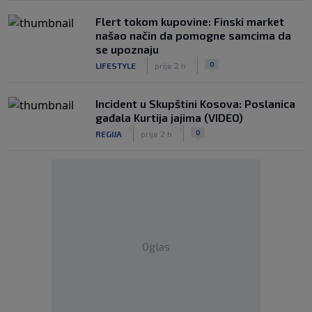
Flert tokom kupovine: Finski market
našao način da pomogne samcima da
se upoznaju
|
|
0
LIFESTYLE
prije 2 h
Incident u Skupštini Kosova: Poslanica
gađala Kurtija jajima (VIDEO)
|
|
0
REGIJA
prije 2 h
Oglas