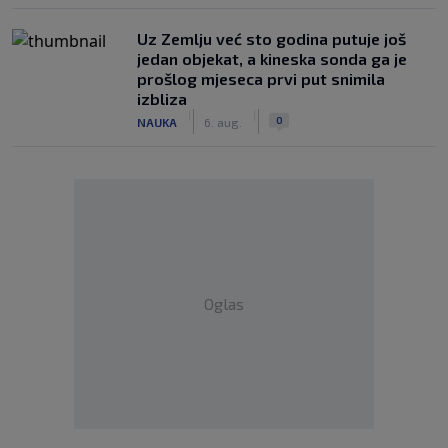
Uz Zemlju već sto godina putuje još
jedan objekat, a kineska sonda ga je
prošlog mjeseca prvi put snimila
izbliza
|
|
0
NAUKA
6. aug.
Oglas