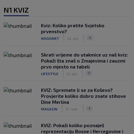
N1 KVIZ
Kviz: Koliko pratite Svjetsko
prvenstvo?
|
|
1
NOGOMET
22. jun.
Skrati vrijeme do utakmice uz naš kviz:
Pokaži šta znaš o Zmajevima i zauzmi
prvo mjesto na tabeli
|
|
1
LIFESTYLE
12. jun.
KVIZ: Spremate li se za Koševo?
Provjerite koliko dobro znate stihove
Dine Merlina
|
|
1
MAGAZIN
31. mar.
KVIZ: Pokaži koliko poznaješ
reprezentaciju Bosne i Hercegovine i