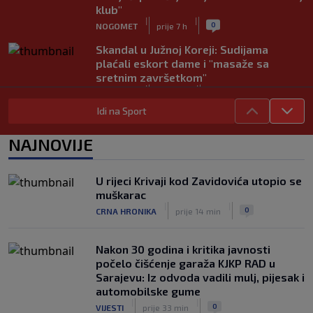
klub"
|
|
0
NOGOMET
prije 7 h
Skandal u Južnoj Koreji: Sudijama
plaćali eskort dame i "masaže sa
sretnim završetkom"
|
|
0
NOGOMET
prije 8 h
Idi na Sport
Barcelona poslala prvu ponudu za
Rodrija, Manchester City traži znatno
NAJNOVIJE
više
|
|
0
NOGOMET
prije 8 h
U rijeci Krivaji kod Zavidovića utopio se
Dalić će postati najskuplji hrvatski
muškarac
trener u historiji i jedan od najplaćenijih
|
|
0
CRNA HRONIKA
prije 14 min
selektora svijeta
|
|
0
NOGOMET
prije 9 h
Nakon 30 godina i kritika javnosti
počelo čišćenje garaža KJKP RAD u
Sarajevu: Iz odvoda vadili mulj, pijesak i
automobilske gume
|
|
0
VIJESTI
prije 33 min