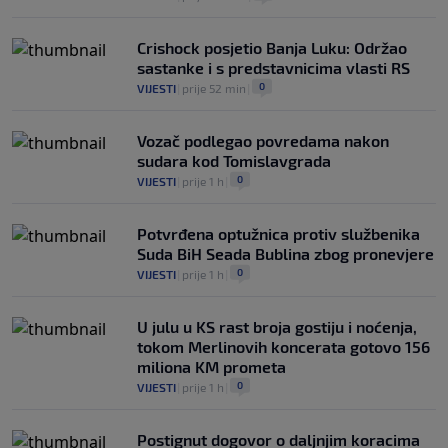
Crishock posjetio Banja Luku: Održao
sastanke i s predstavnicima vlasti RS
0
VIJESTI
|
prije 52 min
|
Vozač podlegao povredama nakon
sudara kod Tomislavgrada
0
VIJESTI
|
prije 1 h
|
Potvrđena optužnica protiv službenika
Suda BiH Seada Bublina zbog pronevjere
0
VIJESTI
|
prije 1 h
|
U julu u KS rast broja gostiju i noćenja,
tokom Merlinovih koncerata gotovo 156
miliona KM prometa
0
VIJESTI
|
prije 1 h
|
Postignut dogovor o daljnjim koracima