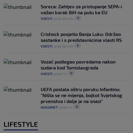
Soreca: Zahtjev za pristupanje SEPA-i
važan korak BiH na putu ka EU
0
VIJESTI
|
prije 48 min
|
Crishock posjetio Banja Luku: Održao
sastanke i s predstavnicima vlasti RS
0
VIJESTI
|
prije 52 min
|
Vozač podlegao povredama nakon
sudara kod Tomislavgrada
0
VIJESTI
|
prije 1 h
|
UEFA poslala oštru poruku Infantinu:
"Ništa se ne mijenja, bojkot Svjetskog
prvenstva i dalje je na snazi"
0
NOGOMET
|
prije 1 h
|
LIFESTYLE