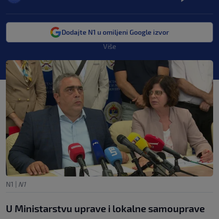
Dodajte N1 u omiljeni Google izvor
Više
N1
|
N1
U Ministarstvu uprave i lokalne samouprave