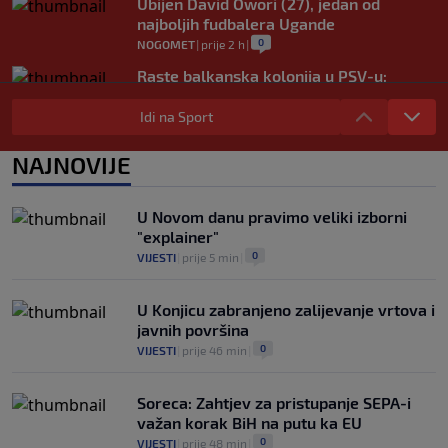
Ubijen David Owori (27), jedan od
najboljih fudbalera Ugande
0
NOGOMET
|
prije 2 h
|
Raste balkanska kolonija u PSV-u:
Reprezentativac Srbije stigao kod
Perišića i Bajraktarevića
Idi na Sport
0
NOGOMET
|
prije 2 h
|
NAJNOVIJE
Real Madrid je oborio rekord!
Talentovani ofanzivac za 135 miliona
eura stigao na Santiago Bernabeu
U Novom danu pravimo veliki izborni
0
NOGOMET
|
prije 2 h
|
"explainer"
0
VIJESTI
|
prije 5 min
|
U Konjicu zabranjeno zalijevanje vrtova i
javnih površina
0
VIJESTI
|
prije 46 min
|
Soreca: Zahtjev za pristupanje SEPA-i
važan korak BiH na putu ka EU
0
VIJESTI
|
prije 48 min
|