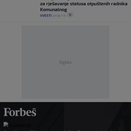
za rješavanje statusa otpuštenih radnika
Komunalnog
0
VIJESTI
|
prije 1 h
|
Oglas