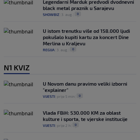
Legendarni Marduk predvodi dvodnevni
black metal praznik u Sarajevu
0
SHOWBIZ
|
3. aug.
|
U istom trenutku više od 158.000 ljudi
pokušalo kupiti kartu za koncert Dine
Merlina u Kraljevu
0
REGIJA
|
3. aug.
|
N1 KVIZ
U Novom danu pravimo veliki izborni
"explainer"
0
VIJESTI
|
prije 5 min
|
Vlada FBiH: 530.000 KM za oblast
kulture i sporta, te vjerske institucije
0
VIJESTI
|
prije 2 h
|