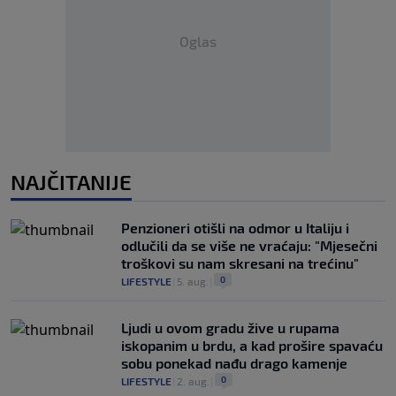
Oglas
NAJČITANIJE
Penzioneri otišli na odmor u Italiju i
odlučili da se više ne vraćaju: "Mjesečni
troškovi su nam skresani na trećinu"
0
LIFESTYLE
|
5. aug.
|
Ljudi u ovom gradu žive u rupama
iskopanim u brdu, a kad prošire spavaću
sobu ponekad nađu drago kamenje
0
LIFESTYLE
|
2. aug.
|