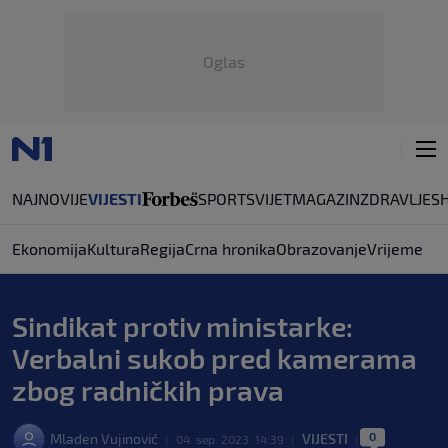
Oglas
NAJNOVIJE
VIJESTI
SPORT
SVIJET
MAGAZIN
ZDRAVLJE
S
Ekonomija
Kultura
Regija
Crna hronika
Obrazovanje
Vrijeme
Sindikat protiv ministarke:
Verbalni sukob pred kamerama
zbog radničkih prava
0
Mladen Vujinović
VIJESTI
|
04. sep. 2023. 14:39
|
|