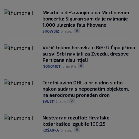
Misirlić o dešavanjima na Merlinovom
koncertu: Siguran sam da je najmanje
1.000 ulaznica falsifikovano
0
SHOWBIZ
|
5. aug.
|
Vučić tokom boravka u BiH: U Čipuljićima
su svi Srbi navijali za Zvezdu, dresove
Partizana nisu htjeli
0
NOGOMET
|
prije 9 h
|
Teretni avion DHL-a prinudno sletio
nakon sudara s nepoznatim objektom,
na aerodromu pronađen dron
0
SVIJET
|
5. aug.
|
Nestvaran rezultat: Hrvatske
košarkašice izgubile 100:25
0
KOŠARKA
|
5. aug.
|