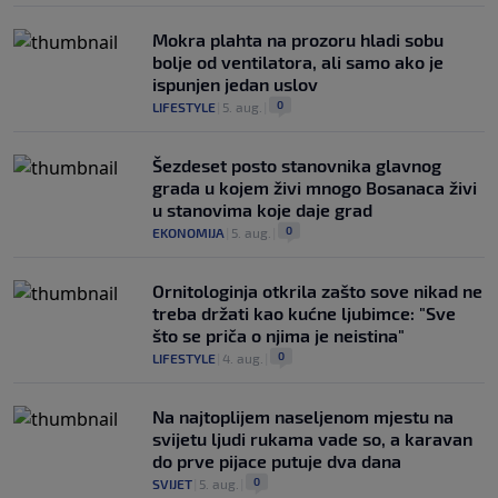
Mokra plahta na prozoru hladi sobu
bolje od ventilatora, ali samo ako je
ispunjen jedan uslov
0
LIFESTYLE
|
5. aug.
|
Šezdeset posto stanovnika glavnog
grada u kojem živi mnogo Bosanaca živi
u stanovima koje daje grad
0
EKONOMIJA
|
5. aug.
|
Ornitologinja otkrila zašto sove nikad ne
treba držati kao kućne ljubimce: "Sve
što se priča o njima je neistina"
0
LIFESTYLE
|
4. aug.
|
Na najtoplijem naseljenom mjestu na
svijetu ljudi rukama vade so, a karavan
do prve pijace putuje dva dana
0
SVIJET
|
5. aug.
|