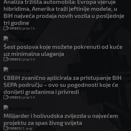
Analiza tržišta automobila: Evropa vjeruje
hibridima, Amerika traži jeftinije modele, u
BiH najveća prodaja novih vozila u posljednje
tri godine
FORBES
|
prije 1 h
Šest poslova koje možete pokrenuti od kuće
uz minimalna ulaganja
FORBES
|
prije 5 h
CBBiH zvanično aplicirala za pristupanje BiH
SEPA području – ovo su pogodnosti koje će
donijeti građanima i privredi
FORBES
|
prije 5 h
Milijarder i holivudska zvijezda u najvećem
projektu za spas živog svijeta
FORBES
|
5. aug.