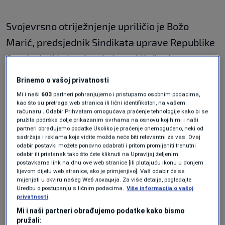
Svojevrsno otriježnjenje upriličio je Božo
Marić, predsjednik Sindikata uprave Republike
Srpske koji je istakao kako zaključeni ugovor
nije donio nikakve novine radnicima.
Brinemo o vašoj privatnosti
Mi i naši
603
partneri pohranjujemo i pristupamo osobnim podacima,
kao što su pretraga web stranica ili lični identifikatori, na vašem
“Imali smo čak intenciju Vlade da se umanji
računaru . Odabir Prihvatam omogućava praćenje tehnologije kako bi se
pružila podrška dolje prikazanim svrhama na osnovu kojih mi i naši
određeni obim prava. Vlada je usvojila
partneri obrađujemo podatke Ukoliko je praćenje onemogućeno, neki od
zaključak kojim bi se umanjio iznos naknade
sadržaja i reklama koje vidite možda neće biti relevantni za vas. Ovaj
odabir postavki možete ponovno odabrati i pritom promijeniti trenutni
za jubilarne nagrade, a da se ni jednim
odabir ili pristanak tako što ćete kliknuti na Upravljaj željenim
postavkama link na dnu ove web stranice [ili plutajuću ikonu u donjem
pitanjem nismo dotakli suzbijanja
lijevom dijelu web stranice, ako je primjenjivo]. Vaš odabir će se
mijenjati u okviru našeg Wеб локација. Za više detalja, pogledajte
zloupotreba koje su brojne”,
rekao je Marić
Uredbu o postupanju s ličnim podacima.
Više informacija o vašoj
privatnosti
napominjući da su oba sindikata tražila
Mi i naši partneri obrađujemo podatke kako bismo
uvođenje gornje granice za isplatu naknade za
pružali: