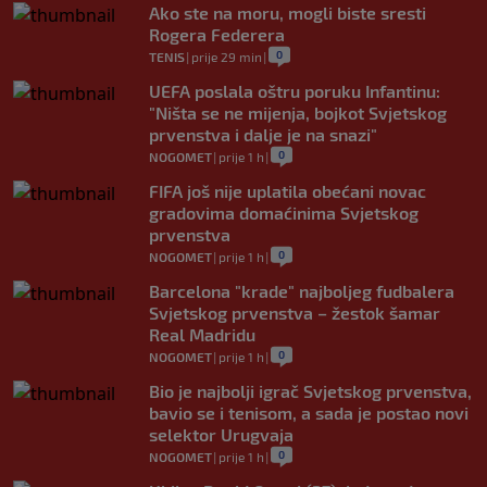
Ako ste na moru, mogli biste sresti
Rogera Federera
0
TENIS
|
prije 29 min
|
UEFA poslala oštru poruku Infantinu:
"Ništa se ne mijenja, bojkot Svjetskog
prvenstva i dalje je na snazi"
0
NOGOMET
|
prije 1 h
|
FIFA još nije uplatila obećani novac
gradovima domaćinima Svjetskog
prvenstva
0
NOGOMET
|
prije 1 h
|
Barcelona "krade" najboljeg fudbalera
Svjetskog prvenstva – žestok šamar
Real Madridu
0
NOGOMET
|
prije 1 h
|
Bio je najbolji igrač Svjetskog prvenstva,
bavio se i tenisom, a sada je postao novi
selektor Urugvaja
0
NOGOMET
|
prije 1 h
|