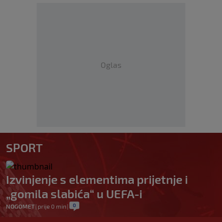
Oglas
SPORT
Izvinjenje s elementima prijetnje i
„gomila slabića“ u UEFA-i
0
NOGOMET
|
prije 0 min
|