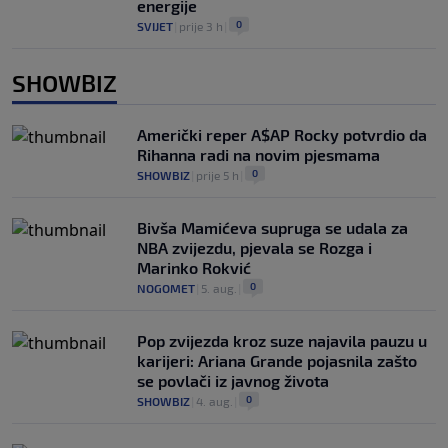
energije
0
SVIJET
|
prije 3 h
|
SHOWBIZ
Američki reper A$AP Rocky potvrdio da
Rihanna radi na novim pjesmama
0
SHOWBIZ
|
prije 5 h
|
Bivša Mamićeva supruga se udala za
NBA zvijezdu, pjevala se Rozga i
Marinko Rokvić
0
NOGOMET
|
5. aug.
|
Pop zvijezda kroz suze najavila pauzu u
karijeri: Ariana Grande pojasnila zašto
se povlači iz javnog života
0
SHOWBIZ
|
4. aug.
|