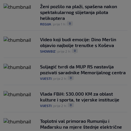
Ženi pozlilo na plaži, spašena nakon
spektakularnog slijetanja pilota
helikoptera
0
REGIJA
|
prije 1 h
|
Video koji budi emocije: Dino Merlin
objavio najbolje trenutke s Koševa
0
SHOWBIZ
|
prije 2 h
|
Suljagić tvrdi da MUP RS nastavlja
pozivati saradnike Memorijalnog centra
0
VIJESTI
|
prije 2 h
|
Vlada FBiH: 530.000 KM za oblast
kulture i sporta, te vjerske institucije
0
VIJESTI
|
prije 2 h
|
Toplotni val primorao Rumuniju i
Mađarsku na mjere štednje električne