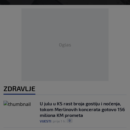
Oglas
ZDRAVLJE
U julu u KS rast broja gostiju i noćenja,
tokom Merlinovih koncerata gotovo 156
miliona KM prometa
0
VIJESTI
|
prije 1 h
|