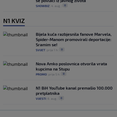
se povlači iz javnog života
0
SHOWBIZ
|
4. aug.
|
N1 KVIZ
Bijela kuća razbjesnila fanove Marvela,
Spider-Manom promovirali deportacije:
Sramim se!
0
SVIJET
|
prije 1 h
|
Nova Amko poslovnica otvorila vrata
kupcima na Stupu
0
PROMO
|
prije 5 h
|
N1 BiH YouTube kanal premašio 100.000
pretplatnika
0
VIJESTI
|
6. aug.
|