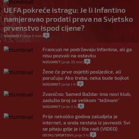
UEFA pokreće istragu: Je li Infantino
namjeravao prodati prava na Svjetsko
prvenstvo ispod cijene?
0
NOGOMET
|
prije 5 min
|
Francuzi ne podržavaju Infantina, ali ga
nisu pozvali na ostavku
0
NOGOMET
|
prije 35 min
|
Žene će prve osjetiti posljedice, ali
poručuju: Ako treba, neka bude bojkot
0
NOGOMET
|
prije 1 h
|
Zvanično: Samed Baždar ima novi klub,
zadužio broj sa velikom "težinom"
0
NOGOMET
|
prije 3 h
|
Prije nekoliko godina zaludjela je
internet, a onda nestala iz javnosti: Svi
se pitaju gdje je i šta radi (VIDEO)
0
OSTALI SPORTOVI
|
prije 3 h
|