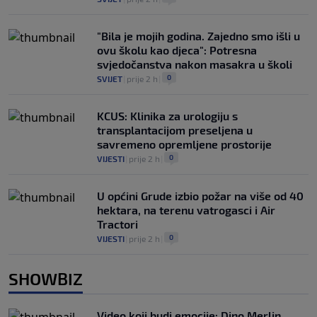
"Bila je mojih godina. Zajedno smo išli u
ovu školu kao djeca": Potresna
svjedočanstva nakon masakra u školi
0
SVIJET
|
prije 2 h
|
KCUS: Klinika za urologiju s
transplantacijom preseljena u
savremeno opremljene prostorije
0
VIJESTI
|
prije 2 h
|
U općini Grude izbio požar na više od 40
hektara, na terenu vatrogasci i Air
Tractori
0
VIJESTI
|
prije 2 h
|
SHOWBIZ
Video koji budi emocije: Dino Merlin