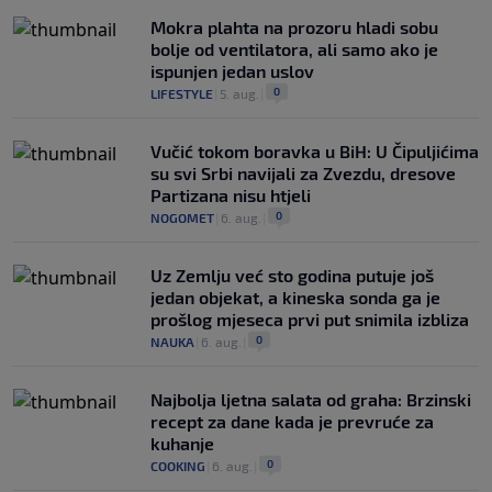
Mokra plahta na prozoru hladi sobu
bolje od ventilatora, ali samo ako je
ispunjen jedan uslov
0
LIFESTYLE
|
5. aug.
|
Vučić tokom boravka u BiH: U Čipuljićima
su svi Srbi navijali za Zvezdu, dresove
Partizana nisu htjeli
0
NOGOMET
|
6. aug.
|
Uz Zemlju već sto godina putuje još
jedan objekat, a kineska sonda ga je
prošlog mjeseca prvi put snimila izbliza
0
NAUKA
|
6. aug.
|
Najbolja ljetna salata od graha: Brzinski
recept za dane kada je prevruće za
kuhanje
0
COOKING
|
6. aug.
|