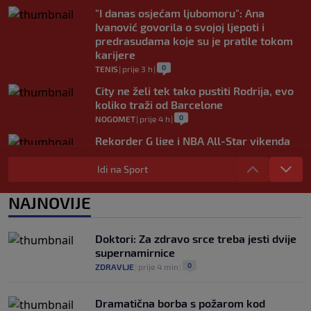
"I danas osjećam ljubomoru": Ana
Ivanović govorila o svojoj ljepoti i
predrasudama koje su je pratile tokom
karijere
0
TENIS
|
prije 3 h
|
City ne želi tek tako pustiti Rodrija, evo
koliko traži od Barcelone
0
NOGOMET
|
prije 4 h
|
Rekorder G lige i NBA All-Star vikenda
potpisao za Gironu
Idi na Sport
0
KOŠARKA
|
prije 4 h
|
Ivan Toney optužen za napad u noćnom
NAJNOVIJE
klubu u Londonu
0
NOGOMET
|
prije 4 h
|
Doktori: Za zdravo srce treba jesti dvije
supernamirnice
0
ZDRAVLJE
|
prije 4 min
|
Dramatična borba s požarom kod