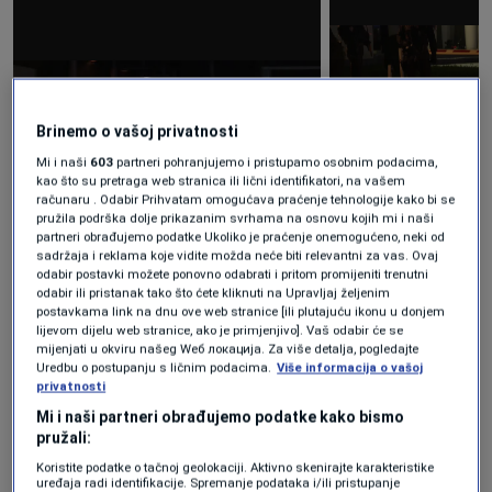
Brinemo o vašoj privatnosti
Mi i naši
603
partneri pohranjujemo i pristupamo osobnim podacima,
kao što su pretraga web stranica ili lični identifikatori, na vašem
računaru . Odabir Prihvatam omogućava praćenje tehnologije kako bi se
pružila podrška dolje prikazanim svrhama na osnovu kojih mi i naši
+ 2
partneri obrađujemo podatke Ukoliko je praćenje onemogućeno, neki od
sadržaja i reklama koje vidite možda neće biti relevantni za vas. Ovaj
POGLEDAJTE GALERIJU
odabir postavki možete ponovno odabrati i pritom promijeniti trenutni
odabir ili pristanak tako što ćete kliknuti na Upravljaj željenim
postavkama link na dnu ove web stranice [ili plutajuću ikonu u donjem
lijevom dijelu web stranice, ako je primjenjivo]. Vaš odabir će se
mijenjati u okviru našeg Wеб локација. Za više detalja, pogledajte
Uredbu o postupanju s ličnim podacima.
Više informacija o vašoj
privatnosti
Prema informacijama sa terena inspektori
Mi i naši partneri obrađujemo podatke kako bismo
SIPA-e pokušali su uručiti nalog Miloradu
pružali:
Koristite podatke o tačnoj geolokaciji. Aktivno skenirajte karakteristike
Dodiku, ali nakon verbalnog duela sa
uređaja radi identifikacije. Spremanje podataka i/ili pristupanje