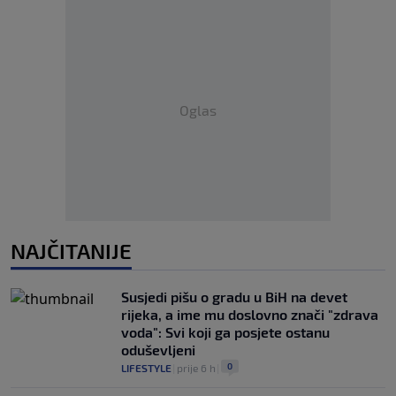
Oglas
NAJČITANIJE
Susjedi pišu o gradu u BiH na devet
rijeka, a ime mu doslovno znači "zdrava
voda": Svi koji ga posjete ostanu
oduševljeni
0
LIFESTYLE
|
prije 6 h
|