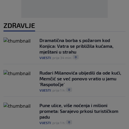
ZDRAVLJE
Dramatična borba s požarom kod
Konjica: Vatra se približila kućama,
mještani u strahu
0
VIJESTI
|
prije 34 min
|
Rudari Milanovića ubijedili da ode kući,
Memčić se već ponovo vratio u jamu
'Raspotočje'
0
VIJESTI
|
prije 1 h
|
Pune ulice, više noćenja i milioni
prometa: Sarajevo prkosi turističkom
padu
0
VIJESTI
|
prije 1 h
|