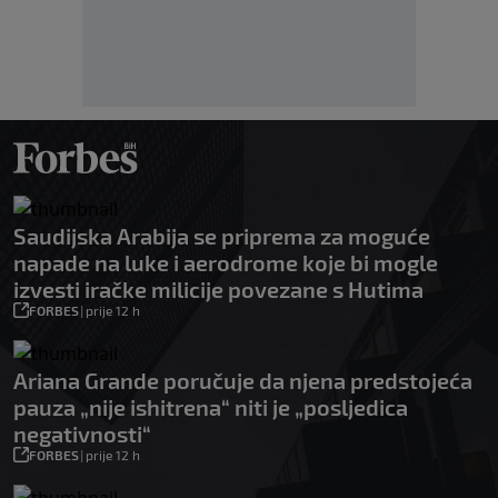
Saudijska Arabija se priprema za moguće
napade na luke i aerodrome koje bi mogle
izvesti iračke milicije povezane s Hutima
FORBES
|
prije 12 h
Ariana Grande poručuje da njena predstojeća
pauza „nije ishitrena“ niti je „posljedica
negativnosti“
FORBES
|
prije 12 h