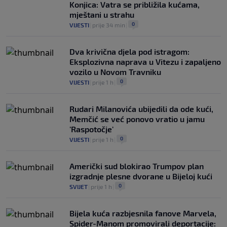
Konjica: Vatra se približila kućama,
mještani u strahu
0
VIJESTI
|
prije 34 min
|
Dva krivična djela pod istragom:
Eksplozivna naprava u Vitezu i zapaljeno
vozilo u Novom Travniku
0
VIJESTI
|
prije 1 h
|
Rudari Milanovića ubijedili da ode kući,
Memčić se već ponovo vratio u jamu
'Raspotočje'
0
VIJESTI
|
prije 1 h
|
Američki sud blokirao Trumpov plan
izgradnje plesne dvorane u Bijeloj kući
0
SVIJET
|
prije 1 h
|
Bijela kuća razbjesnila fanove Marvela,
Spider-Manom promovirali deportacije: