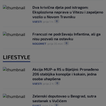
Dva krivična djela pod istragom:
Eksplozivna naprava u Vitezu i zapaljeno
vozilo u Novom Travniku
0
VIJESTI
|
prije 1 h
|
Francuzi ne podržavaju Infantina, ali ga
nisu pozvali na ostavku
0
NOGOMET
|
prije 35 min
|
LIFESTYLE
Akcija MUP-a RS u Bijeljini: Pronađeno
206 stabljika konoplje i kokain, jedna
osoba uhapšena
0
VIJESTI
|
prije 2 h
|
Zelenski doputovao u Beograd, sutra
sastanak s Vučićem
0
SVIJET
|
prije 2 h
|