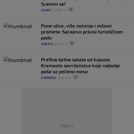
Sramim se!
0
SVIJET
|
prije 1 h
|
Pune ulice, više noćenja i milioni
prometa: Sarajevo prkosi turističkom
padu
0
VIJESTI
|
prije 1 h
|
Prefina ljetna salata od kupusa:
Kremasto savršenstvo koje najbolje
paše uz pečeno meso
0
COOKING
|
prije 2 h
|
Oglas