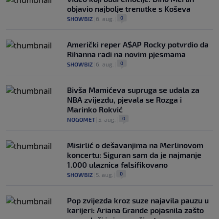
objavio najbolje trenutke s Koševa
0
SHOWBIZ
|
6. aug.
|
Američki reper A$AP Rocky potvrdio da
Rihanna radi na novim pjesmama
0
SHOWBIZ
|
6. aug.
|
Bivša Mamićeva supruga se udala za
NBA zvijezdu, pjevala se Rozga i
Marinko Rokvić
0
NOGOMET
|
5. aug.
|
Misirlić o dešavanjima na Merlinovom
koncertu: Siguran sam da je najmanje
1.000 ulaznica falsifikovano
0
SHOWBIZ
|
5. aug.
|
Pop zvijezda kroz suze najavila pauzu u
karijeri: Ariana Grande pojasnila zašto