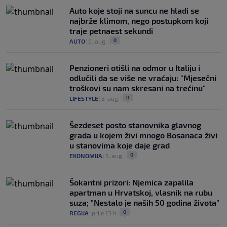
Auto koje stoji na suncu ne hladi se
najbrže klimom, nego postupkom koji
traje petnaest sekundi
0
AUTO
|
6. aug.
|
Penzioneri otišli na odmor u Italiju i
odlučili da se više ne vraćaju: "Mjesečni
troškovi su nam skresani na trećinu"
0
LIFESTYLE
|
5. aug.
|
Šezdeset posto stanovnika glavnog
grada u kojem živi mnogo Bosanaca živi
u stanovima koje daje grad
0
EKONOMIJA
|
5. aug.
|
Šokantni prizori: Njemica zapalila
apartman u Hrvatskoj, vlasnik na rubu
suza; "Nestalo je naših 50 godina života"
0
REGIJA
|
prije 13 h
|