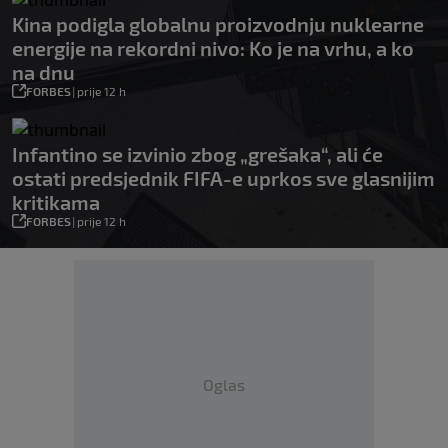
Kina podigla globalnu proizvodnju nuklearne
energije na rekordni nivo: Ko je na vrhu, a ko
na dnu
FORBES
|
prije 12 h
Infantino se izvinio zbog „grešaka“, ali će
ostati predsjednik FIFA-e uprkos sve glasnijim
kritikama
FORBES
|
prije 12 h
Oglas