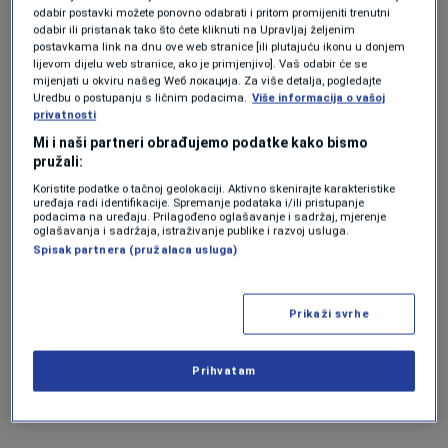
silaznih strujanja.
Ako se pogleda bolje, čak ima i
odabir postavki možete ponovno odabrati i pritom promijeniti trenutni
vrlo lijepih i rijetkih undulatus asperatus oblaka",
odabir ili pristanak tako što ćete kliknuti na Upravljaj željenim
napisao je Sladić.
postavkama link na dnu ove web stranice [ili plutajuću ikonu u donjem
lijevom dijelu web stranice, ako je primjenjivo]. Vaš odabir će se
mijenjati u okviru našeg Wеб локација. Za više detalja, pogledajte
Uredbu o postupanju s ličnim podacima.
Više informacija o vašoj
privatnosti
Veći dio BiH jutros je zahvatilo olujno nevrijeme. U
Mi i naši partneri obrađujemo podatke kako bismo
pružali:
Banjaluci je olujni vjetar čupao drveće, nosi krovove, a
određena naselja su ostala bez električne energije. U
Koristite podatke o tačnoj geolokaciji. Aktivno skenirajte karakteristike
uređaja radi identifikacije. Spremanje podataka i/ili pristupanje
drugim dijelovima zemlje, zbog začepljenja šahtova,
podacima na uređaju. Prilagođeno oglašavanje i sadržaj, mjerenje
oglašavanja i sadržaja, istraživanje publike i razvoj usluga.
došlo je do poplava ulica. Nevrijeme je izazvalo
Spisak partnera (pružalaca usluga)
materijalnu štetu.
Prikaži svrhe
Kako je Sladić ranije je rekao, da uprkos ovom
osvježenju,
ni august neće nas poštediti povremeno
Prihvatam
vrlo izražene vrućine i toplotnih valova koji nepovoljno
mogu utjecati na zdravlje stanovništva
.