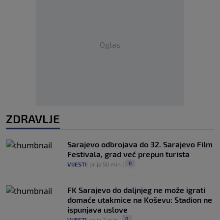
Oglas
ZDRAVLJE
Sarajevo odbrojava do 32. Sarajevo Film
Festivala, grad već prepun turista
0
VIJESTI
|
prije 50 min.
|
FK Sarajevo do daljnjeg ne može igrati
domaće utakmice na Koševu: Stadion ne
ispunjava uslove
0
VIJESTI
|
prije 7 min.
|