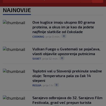
vremena rekla "zbogom"
0
OSTALI SPORTOVI
|
prije 1 h
|
NAJNOVIJE
Predsjednik FIFA-e ne odustaje od svojih
planova: Otkriveno šta je ponudio
Ove kuglice imaju ukupno 80 grama
Marokancima za podršku
proteina, a okus im je kao da jedete
0
NOGOMET
|
prije 2 h
|
najfinije slatkiše od čokolade
0
COOKING
|
prije 0 min.
|
Vulkan Fuego u Gvatemali se pojačava,
vlasti objavile upozorenja putnicima
0
SVIJET
|
prije 52 min.
|
Toplotni val u Sloveniji prekinule snažne
oluje: Temperatura pala za čak 14
stepeni
0
REGIJA
|
prije 1 h
|
Sarajevo odbrojava do 32. Sarajevo Film
Festivala, grad već prepun turista