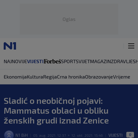
Oglas
NAJNOVIJE
VIJESTI
SPORT
SVIJET
MAGAZIN
ZDRAVLJE
S
Ekonomija
Kultura
Regija
Crna hronika
Obrazovanje
Vrijeme
Sladić o neobičnoj pojavi:
Mammatus oblaci u obliku
ženskih grudi iznad Zenice
0
N1 BiH
VIJESTI
|
05. aug. 2021. 12:37
>
12. okt. 2021. 15:46
|
|