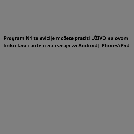
Program N1 televizije možete pratiti UŽIVO na
ovom
linku
kao i putem aplikacija za
An
droid
|
iPhone/iPad