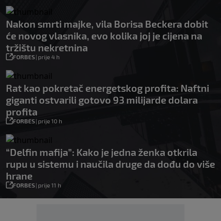
Nakon smrti majke, vila Borisa Beckera dobit
će novog vlasnika, evo kolika joj je cijena na
tržištu nekretnina
FORBES
|
prije 4 h
Rat kao pokretač energetskog profita: Naftni
giganti ostvarili gotovo 93 milijarde dolara
profita
FORBES
|
prije 10 h
“Delfin mafija”: Kako je jedna ženka otkrila
rupu u sistemu i naučila druge da dođu do više
hrane
FORBES
|
prije 11 h