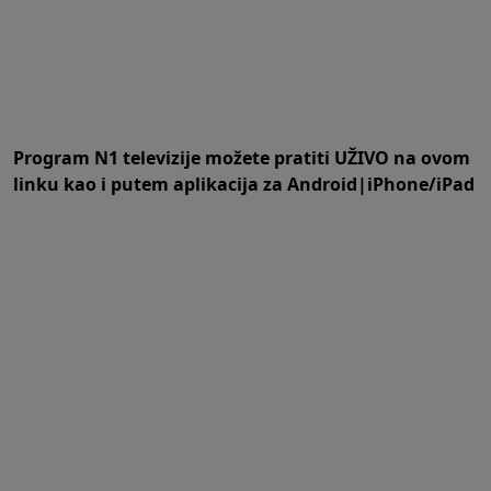
Program N1 televizije možete pratiti UŽIVO na
ovom
linku
kao i putem aplikacija za
An
droid
|
iPhone/iPad