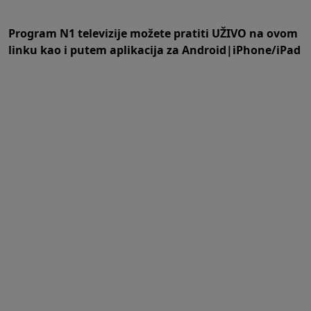
Program N1 televizije možete pratiti UŽIVO na
ovom
linku
kao i putem aplikacija za
An
droid
|
iPhone/iPad