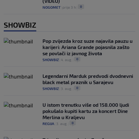
(VIDEO)
0
NOGOMET
|
prije 3 h
|
SHOWBIZ
Pop zvijezda kroz suze najavila pauzu u
karijeri: Ariana Grande pojasnila zašto
se povlači iz javnog života
0
SHOWBIZ
|
4. aug.
|
Legendarni Marduk predvodi dvodnevni
black metal praznik u Sarajevu
0
SHOWBIZ
|
3. aug.
|
U istom trenutku više od 158.000 ljudi
pokušalo kupiti kartu za koncert Dine
Merlina u Kraljevu
0
REGIJA
|
3. aug.
|