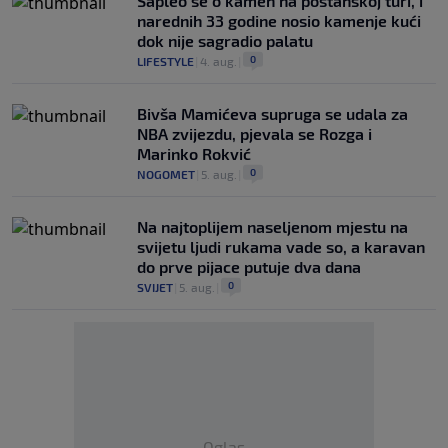
Saplео se o kamen na poštanskoj turi, i
narednih 33 godine nosio kamenje kući
dok nije sagradio palatu
0
LIFESTYLE
|
4. aug.
|
Bivša Mamićeva supruga se udala za
NBA zvijezdu, pjevala se Rozga i
Marinko Rokvić
0
NOGOMET
|
5. aug.
|
Na najtoplijem naseljenom mjestu na
svijetu ljudi rukama vade so, a karavan
do prve pijace putuje dva dana
0
SVIJET
|
5. aug.
|
Oglas