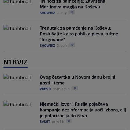
Tri noći za pamćenje: Završena
Merlinova magija na Koševu
0
SHOWBIZ
|
2. aug.
|
Trenutak za pamćenje na Koševu:
Poslušajte kako publika pjeva kultne
"Jorgovane"
0
SHOWBIZ
|
2. aug.
|
N1 KVIZ
Ovog četvrtka u Novom danu brojni
gosti i teme
0
VIJESTI
|
prije 0 min.
|
Njemački izvori: Rusija pojačava
kampanje dezinformacija uoči izbora, cilj
je polarizacija društva
0
SVIJET
|
prije 1 h
|