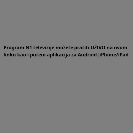
Program N1 televizije možete pratiti UŽIVO na
ovom
linku
kao i putem aplikacija za
An
droid
|
iPhone/iPad