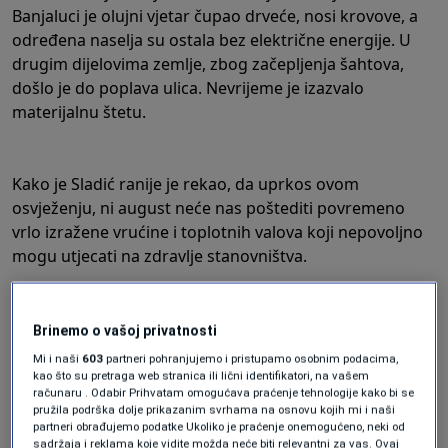
Banjaluci je olujni vjetar čupao drveće, nosi krovove, a
određena naselja su ostala bez električne energije. U
drugim dijelovima zemlje, zbog začepljenja šahtova,
došlo je do poplava ulica. Nevrijeme je izazvalo
materijalnu štetu.
Kako je Sladić ranije je rekao, da uprkos ovom
osvježenju,
ni august neće nas poštediti povremeno
vrlo izražene vrućine i toplotnih valova koji nepovoljno
mogu utjecati na zdravlje stanovništva
.
Brinemo o vašoj privatnosti
Mi i naši
603
partneri pohranjujemo i pristupamo osobnim podacima,
"Mammatus oblaci iznad Zenice. Uvijeni prema dole
kao što su pretraga web stranica ili lični identifikatori, na vašem
računaru . Odabir Prihvatam omogućava praćenje tehnologije kako bi se
nalikuju na ženske grudi. Pokazuju izrazitu
pružila podrška dolje prikazanim svrhama na osnovu kojih mi i naši
nestabilnost atmosfere, kao i prisustvo snažnih
partneri obrađujemo podatke Ukoliko je praćenje onemogućeno, neki od
sadržaja i reklama koje vidite možda neće biti relevantni za vas. Ovaj