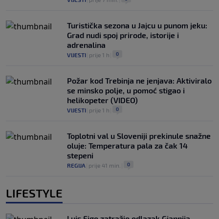
Turistička sezona u Jajcu u punom jeku:
Grad nudi spoj prirode, istorije i
adrenalina
0
VIJESTI
|
prije 1 h
|
Požar kod Trebinja ne jenjava: Aktiviralo
se minsko polje, u pomoć stigao i
helikopeter (VIDEO)
0
VIJESTI
|
prije 1 h
|
Toplotni val u Sloveniji prekinule snažne
oluje: Temperatura pala za čak 14
stepeni
0
REGIJA
|
prije 41 min.
|
LIFESTYLE
Luis Figo zatražio odlazak Giannija