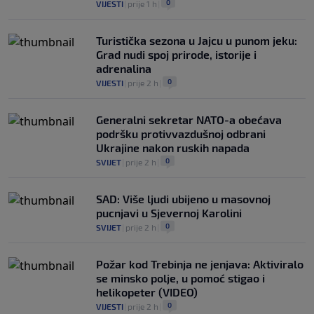
0
VIJESTI
|
prije 1 h
|
Turistička sezona u Jajcu u punom jeku:
Grad nudi spoj prirode, istorije i
adrenalina
0
VIJESTI
|
prije 2 h
|
Generalni sekretar NATO-a obećava
podršku protivvazdušnoj odbrani
Ukrajine nakon ruskih napada
0
SVIJET
|
prije 2 h
|
SAD: Više ljudi ubijeno u masovnoj
pucnjavi u Sjevernoj Karolini
0
SVIJET
|
prije 2 h
|
Požar kod Trebinja ne jenjava: Aktiviralo
se minsko polje, u pomoć stigao i
helikopeter (VIDEO)
0
VIJESTI
|
prije 2 h
|