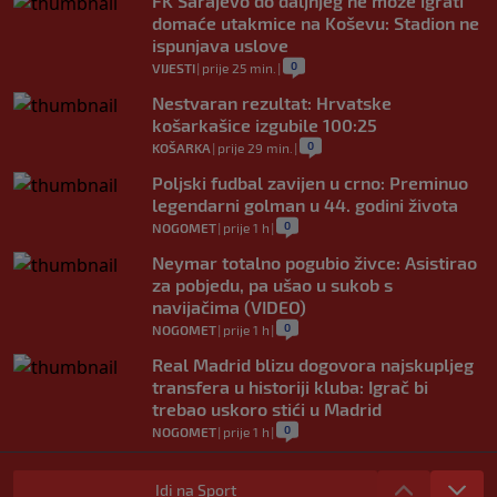
FK Sarajevo do daljnjeg ne može igrati
domaće utakmice na Koševu: Stadion ne
ispunjava uslove
0
VIJESTI
|
prije 25 min.
|
Nestvaran rezultat: Hrvatske
košarkašice izgubile 100:25
0
KOŠARKA
|
prije 29 min.
|
Poljski fudbal zavijen u crno: Preminuo
legendarni golman u 44. godini života
0
NOGOMET
|
prije 1 h
|
Neymar totalno pogubio živce: Asistirao
za pobjedu, pa ušao u sukob s
navijačima (VIDEO)
0
NOGOMET
|
prije 1 h
|
Real Madrid blizu dogovora najskupljeg
transfera u historiji kluba: Igrač bi
trebao uskoro stići u Madrid
0
NOGOMET
|
prije 1 h
|
Lara Gut-Behrami završila karijeru:
Jedna od najvećih skijašica svih
Idi na Sport