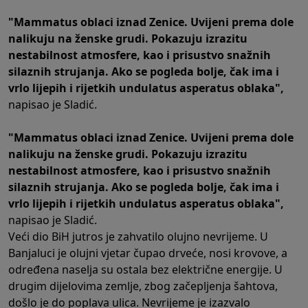
"Mammatus oblaci iznad Zenice. Uvijeni prema dole
nalikuju na ženske grudi. Pokazuju izrazitu
nestabilnost atmosfere, kao i prisustvo snažnih
silaznih strujanja.
Ako se pogleda bolje, čak ima i
vrlo lijepih i rijetkih undulatus asperatus oblaka",
napisao je Sladić.
"Mammatus oblaci iznad Zenice. Uvijeni prema dole
nalikuju na ženske grudi. Pokazuju izrazitu
nestabilnost atmosfere, kao i prisustvo snažnih
silaznih strujanja.
Ako se pogleda bolje, čak ima i
vrlo lijepih i rijetkih undulatus asperatus oblaka",
napisao je Sladić.
Veći dio BiH jutros je zahvatilo olujno nevrijeme. U
Banjaluci je olujni vjetar čupao drveće, nosi krovove, a
određena naselja su ostala bez električne energije. U
drugim dijelovima zemlje, zbog začepljenja šahtova,
došlo je do poplava ulica. Nevrijeme je izazvalo