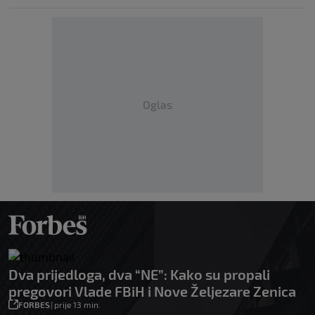
Oglas
Dva prijedloga, dva “NE”: Kako su propali
pregovori Vlade FBiH i Nove Željezare Zenica
FORBES
|
prije 13 min.