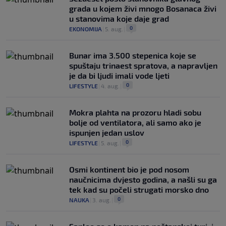
grada u kojem živi mnogo Bosanaca živi
u stanovima koje daje grad
0
EKONOMIJA
|
5. aug.
|
Bunar imа 3.500 stepenica koje se
spuštaju trinaest spratova, a napravljen
je da bi ljudi imali vode ljeti
0
LIFESTYLE
|
4. aug.
|
Mokra plahta na prozoru hladi sobu
bolje od ventilatora, ali samo ako je
ispunjen jedan uslov
0
LIFESTYLE
|
5. aug.
|
Osmi kontinent bio je pod nosom
naučnicima dvjesto godina, a našli su ga
tek kad su počeli strugati morsko dno
0
NAUKA
|
3. aug.
|