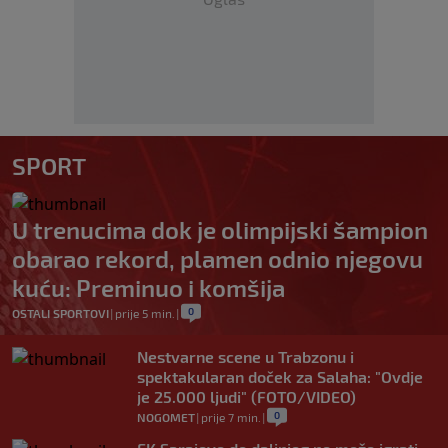
SPORT
U trenucima dok je olimpijski šampion
obarao rekord, plamen odnio njegovu
kuću: Preminuo i komšija
0
OSTALI SPORTOVI
|
prije 5 min.
|
Nestvarne scene u Trabzonu i
spektakularan doček za Salaha: "Ovdje
je 25.000 ljudi" (FOTO/VIDEO)
0
NOGOMET
|
prije 7 min.
|