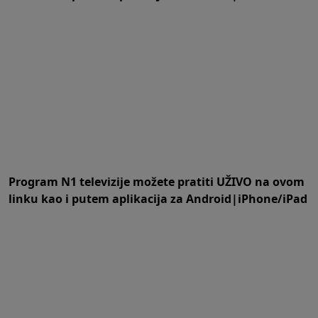
Program N1 televizije možete pratiti UŽIVO na
ovom
linku
kao i putem aplikacija za
An
droid
|
iPhone/iPad