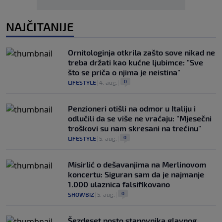
NAJČITANIJE
Ornitologinja otkrila zašto sove nikad ne
treba držati kao kućne ljubimce: "Sve
što se priča o njima je neistina"
0
LIFESTYLE
|
4. aug.
|
Penzioneri otišli na odmor u Italiju i
odlučili da se više ne vraćaju: "Mjesečni
troškovi su nam skresani na trećinu"
0
LIFESTYLE
|
5. aug.
|
Misirlić o dešavanjima na Merlinovom
koncertu: Siguran sam da je najmanje
1.000 ulaznica falsifikovano
0
SHOWBIZ
|
5. aug.
|
Šezdeset posto stanovnika glavnog