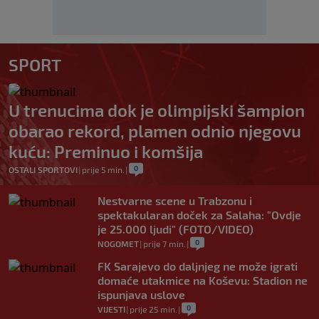
SPORT
U trenucima dok je olimpijski šampion
obarao rekord, plamen odnio njegovu
kuću: Preminuo i komšija
0
OSTALI SPORTOVI
|
prije 5 min.
|
Nestvarne scene u Trabzonu i
spektakularan doček za Salaha: "Ovdje
je 25.000 ljudi" (FOTO/VIDEO)
0
NOGOMET
|
prije 7 min.
|
FK Sarajevo do daljnjeg ne može igrati
domaće utakmice na Koševu: Stadion ne
ispunjava uslove
0
VIJESTI
|
prije 25 min.
|