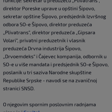
funkcije: sekretar u preduzeću „Plivatrans“,
direktor Poreske uprave u opštini Šipovo,
sekretar opštine Šipovo, predsjednik Izvršnog
odbora SO-e Šipovo, direktor preduzeća
„Plivatrans“, direktor preduzeća „Gipsara
Volari“, privatni preduzetnik i vlasnik
preduzeća Drvna industrija Šipovo,
„Drvoemdeks“ i Čajevec kompanija, odbornik u
SO-e u više mandata i predsjednik SO-e Šipovo,
poslanik u tri saziva Narodne skupštine
Republike Srpske - navodi se na zvaničnoj
stranici SNSD.
O njegovim spornim poslovnim radnjama