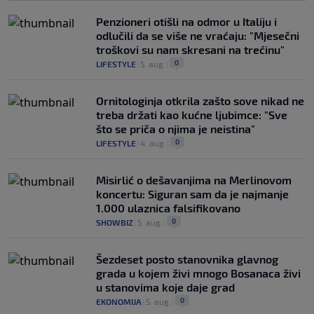
Penzioneri otišli na odmor u Italiju i
odlučili da se više ne vraćaju: "Mjesečni
troškovi su nam skresani na trećinu"
0
LIFESTYLE
|
5. aug.
|
Ornitologinja otkrila zašto sove nikad ne
treba držati kao kućne ljubimce: "Sve
što se priča o njima je neistina"
0
LIFESTYLE
|
4. aug.
|
Misirlić o dešavanjima na Merlinovom
koncertu: Siguran sam da je najmanje
1.000 ulaznica falsifikovano
0
SHOWBIZ
|
5. aug.
|
Šezdeset posto stanovnika glavnog
grada u kojem živi mnogo Bosanaca živi
u stanovima koje daje grad
0
EKONOMIJA
|
5. aug.
|