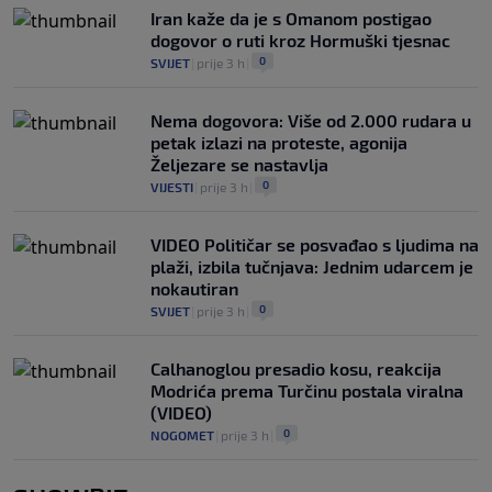
Iran kaže da je s Omanom postigao
dogovor o ruti kroz Hormuški tjesnac
0
SVIJET
|
prije 3 h
|
Nema dogovora: Više od 2.000 rudara u
petak izlazi na proteste, agonija
Željezare se nastavlja
0
VIJESTI
|
prije 3 h
|
VIDEO Političar se posvađao s ljudima na
plaži, izbila tučnjava: Jednim udarcem je
nokautiran
0
SVIJET
|
prije 3 h
|
Calhanoglou presadio kosu, reakcija
Modrića prema Turčinu postala viralna
(VIDEO)
0
NOGOMET
|
prije 3 h
|