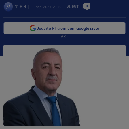
0
N1 BiH
VIJESTI
|
15. sep. 2023. 21:40
|
|
Dodajte N1 u omiljeni Google izvor
Više