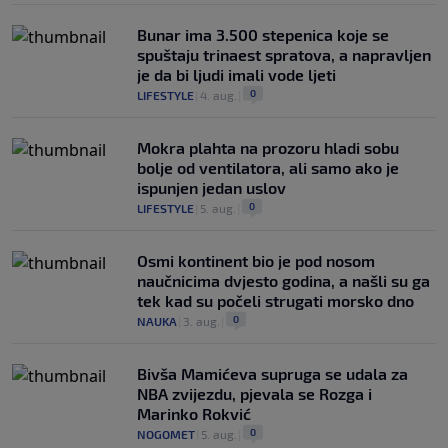
Bunar imа 3.500 stepenica koje se
spuštaju trinaest spratova, a napravljen
je da bi ljudi imali vode ljeti
0
LIFESTYLE
|
4. aug.
|
Mokra plahta na prozoru hladi sobu
bolje od ventilatora, ali samo ako je
ispunjen jedan uslov
0
LIFESTYLE
|
5. aug.
|
Osmi kontinent bio je pod nosom
naučnicima dvjesto godina, a našli su ga
tek kad su počeli strugati morsko dno
0
NAUKA
|
3. aug.
|
Bivša Mamićeva supruga se udala za
NBA zvijezdu, pjevala se Rozga i
Marinko Rokvić
0
NOGOMET
|
5. aug.
|