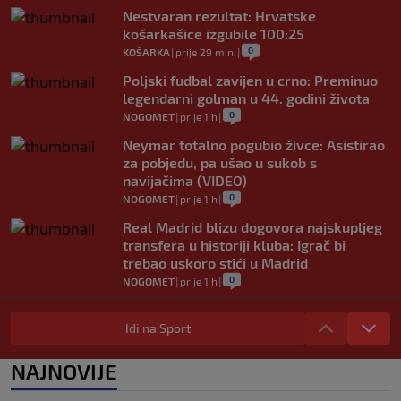
Nestvaran rezultat: Hrvatske
košarkašice izgubile 100:25
0
KOŠARKA
|
prije 29 min.
|
Poljski fudbal zavijen u crno: Preminuo
legendarni golman u 44. godini života
0
NOGOMET
|
prije 1 h
|
Neymar totalno pogubio živce: Asistirao
za pobjedu, pa ušao u sukob s
navijačima (VIDEO)
0
NOGOMET
|
prije 1 h
|
Real Madrid blizu dogovora najskupljeg
transfera u historiji kluba: Igrač bi
trebao uskoro stići u Madrid
0
NOGOMET
|
prije 1 h
|
Lara Gut-Behrami završila karijeru:
Jedna od najvećih skijašica svih
Idi na Sport
vremena rekla "zbogom"
0
OSTALI SPORTOVI
|
prije 1 h
|
NAJNOVIJE
Predsjednik FIFA-e ne odustaje od svojih