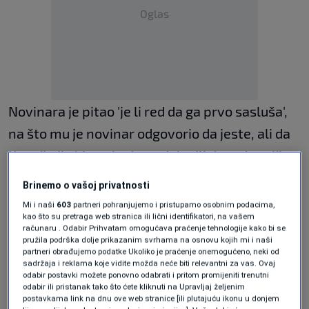
Oglas
Novinara je pitao 'je li red da ga prvo sasluša',
na što mu je novinar odgovorio da jeste, ali da
Kovač nije bio tu kada su dolazili da rade priču.
Brinemo o vašoj privatnosti
"Nije meni sada to problem nego što mi nisi
Mi i naši
603
partneri pohranjujemo i pristupamo osobnim podacima,
kao što su pretraga web stranica ili lični identifikatori, na vašem
stavio sliku. Trebao si doći da slikaš, pa kada
računaru . Odabir Prihvatam omogućava praćenje tehnologije kako bi se
pružila podrška dolje prikazanim svrhama na osnovu kojih mi i naši
imaš vremena da dođeš ti ili ta kolegica da mi
partneri obrađujemo podatke Ukoliko je praćenje onemogućeno, neki od
popu***e k***c. Ako ti je mrsko u kancelariji
sadržaja i reklama koje vidite možda neće biti relevantni za vas. Ovaj
odabir postavki možete ponovno odabrati i pritom promijeniti trenutni
možeš na terasi, ako je tebi mrsko pošalji nju. A
odabir ili pristanak tako što ćete kliknuti na Upravljaj željenim
postavkama link na dnu ove web stranice [ili plutajuću ikonu u donjem