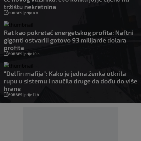
tržištu nekretnina
FORBES
|
prije 4 h
Rat kao pokretač energetskog profita: Naftni
giganti ostvarili gotovo 93 milijarde dolara
profita
FORBES
|
prije 10 h
“Delfin mafija”: Kako je jedna ženka otkrila
rupu u sistemu i naučila druge da dođu do više
hrane
FORBES
|
prije 11 h