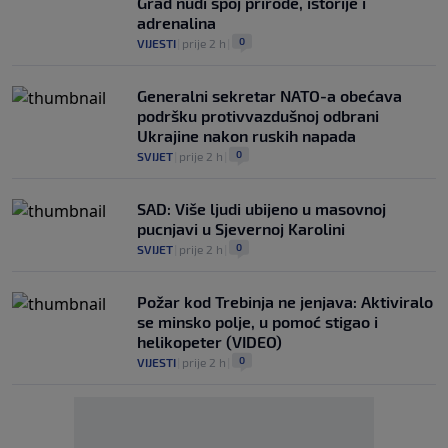
Grad nudi spoj prirode, istorije i
adrenalina
0
VIJESTI
|
prije 2 h
|
Generalni sekretar NATO-a obećava
podršku protivvazdušnoj odbrani
Ukrajine nakon ruskih napada
0
SVIJET
|
prije 2 h
|
SAD: Više ljudi ubijeno u masovnoj
pucnjavi u Sjevernoj Karolini
0
SVIJET
|
prije 2 h
|
Požar kod Trebinja ne jenjava: Aktiviralo
se minsko polje, u pomoć stigao i
helikopeter (VIDEO)
0
VIJESTI
|
prije 2 h
|