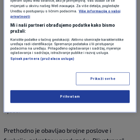
zvat ću ti ovog on ima veći k***c. Imam jednog
lijevom dijelu web stranice, ako je primjenjivo]. Vaš odabir će se
mijenjati u okviru našeg Wеб локација. Za više detalja, pogledajte
koji j**e takve kao što si ti, ako hoćeš ako si u
Uredbu o postupanju s ličnim podacima.
Više informacija o vašoj
privatnosti
geju. Jesi sve snimio? Hoćeš objaviti sve?",
Mi i naši partneri obrađujemo podatke kako bismo
naveo je u telefonskom razgovoru Kovač i
pružali:
pozvao ga da objavi.
Koristite podatke o tačnoj geolokaciji. Aktivno skenirajte karakteristike
uređaja radi identifikacije. Spremanje podataka i/ili pristupanje
podacima na uređaju. Prilagođeno oglašavanje i sadržaj, mjerenje
oglašavanja i sadržaja, istraživanje publike i razvoj usluga.
Spisak partnera (pružalaca usluga)
Sramotne izjave načelnika poslušajte u videu.
Prikaži svrhe
#ytvideo_0
Prihvatam
Kovač je kadar SNSD-a, oženjen i ima dvoje
djece.
Prethodno je obavljao brojne poslove i