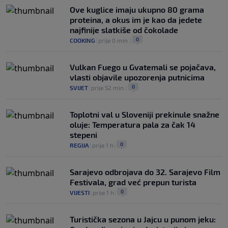
planova: Otkriveno šta je ponudio
Ove kuglice imaju ukupno 80 grama
Marokancima za podršku
proteina, a okus im je kao da jedete
0
NOGOMET
|
prije 2 h
|
najfinije slatkiše od čokolade
0
COOKING
|
prije 0 min.
|
Vulkan Fuego u Gvatemali se pojačava,
vlasti objavile upozorenja putnicima
0
SVIJET
|
prije 52 min.
|
Toplotni val u Sloveniji prekinule snažne
oluje: Temperatura pala za čak 14
stepeni
0
REGIJA
|
prije 1 h
|
Sarajevo odbrojava do 32. Sarajevo Film
Festivala, grad već prepun turista
0
VIJESTI
|
prije 1 h
|
Turistička sezona u Jajcu u punom jeku: