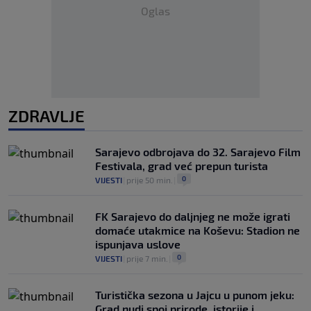
Oglas
ZDRAVLJE
Sarajevo odbrojava do 32. Sarajevo Film
Festivala, grad već prepun turista
0
VIJESTI
|
prije 50 min.
|
FK Sarajevo do daljnjeg ne može igrati
domaće utakmice na Koševu: Stadion ne
ispunjava uslove
0
VIJESTI
|
prije 7 min.
|
Turistička sezona u Jajcu u punom jeku:
Grad nudi spoj prirode, istorije i