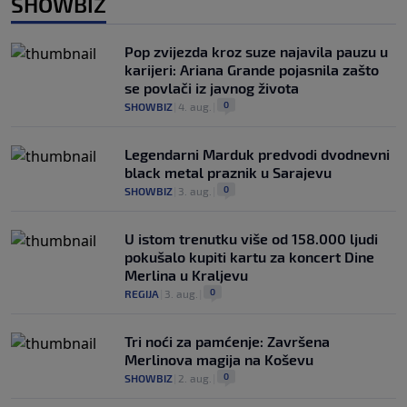
SHOWBIZ
Pop zvijezda kroz suze najavila pauzu u
karijeri: Ariana Grande pojasnila zašto
se povlači iz javnog života
0
SHOWBIZ
|
4. aug.
|
Legendarni Marduk predvodi dvodnevni
black metal praznik u Sarajevu
0
SHOWBIZ
|
3. aug.
|
U istom trenutku više od 158.000 ljudi
pokušalo kupiti kartu za koncert Dine
Merlina u Kraljevu
0
REGIJA
|
3. aug.
|
Tri noći za pamćenje: Završena
Merlinova magija na Koševu
0
SHOWBIZ
|
2. aug.
|