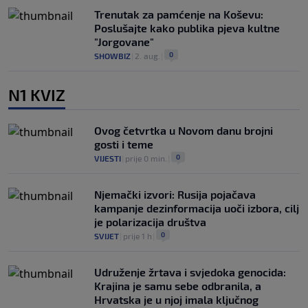
Trenutak za pamćenje na Koševu:
Poslušajte kako publika pjeva kultne
"Jorgovane"
0
SHOWBIZ
|
2. aug.
|
N1 KVIZ
Ovog četvrtka u Novom danu brojni
gosti i teme
0
VIJESTI
|
prije 0 min.
|
Njemački izvori: Rusija pojačava
kampanje dezinformacija uoči izbora, cilj
je polarizacija društva
0
SVIJET
|
prije 1 h
|
Udruženje žrtava i svjedoka genocida:
Krajina je samu sebe odbranila, a
Hrvatska je u njoj imala ključnog