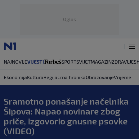
Oglas
NAJNOVIJE
VIJESTI
SPORT
SVIJET
MAGAZIN
ZDRAVLJE
S
Ekonomija
Kultura
Regija
Crna hronika
Obrazovanje
Vrijeme
Sramotno ponašanje načelnika
Šipova: Napao novinare zbog
priče, izgovorio gnusne psovke
(VIDEO)