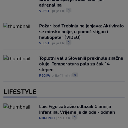
adrenalina
0
VIJESTI
|
prije 1 h
|
Požar kod Trebinja ne jenjava: Aktiviralo
se minsko polje, u pomoć stigao i
helikopeter (VIDEO)
0
VIJESTI
|
prije 1 h
|
Toplotni val u Sloveniji prekinule snažne
oluje: Temperatura pala za čak 14
stepeni
0
REGIJA
|
prije 41 min.
|
LIFESTYLE
Luis Figo zatražio odlazak Giannija
Infantina: Vrijeme je da ode - odmah
0
NOGOMET
|
prije 3 h
|