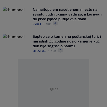
Na najtoplijem naseljenom mjestu na
svijetu ljudi rukama vade so, a karavan
do prve pijace putuje dva dana
0
SVIJET
|
5. aug.
|
Saplео se o kamen na poštanskoj turi, i
narednih 33 godine nosio kamenje kući
dok nije sagradio palatu
0
LIFESTYLE
|
4. aug.
|
Oglas