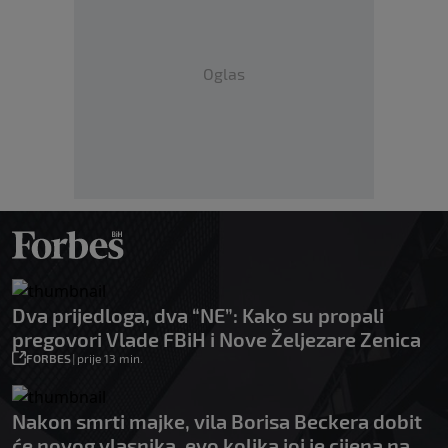
Oglas
Dva prijedloga, dva “NE”: Kako su propali
pregovori Vlade FBiH i Nove Željezare Zenica
FORBES
|
prije 13 min.
Nakon smrti majke, vila Borisa Beckera dobit
će novog vlasnika, evo kolika joj je cijena na