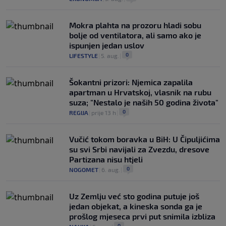
Mokra plahta na prozoru hladi sobu
bolje od ventilatora, ali samo ako je
ispunjen jedan uslov
0
LIFESTYLE
|
5. aug.
|
Šokantni prizori: Njemica zapalila
apartman u Hrvatskoj, vlasnik na rubu
suza; "Nestalo je naših 50 godina života"
0
REGIJA
|
prije 13 h
|
Vučić tokom boravka u BiH: U Čipuljićima
su svi Srbi navijali za Zvezdu, dresove
Partizana nisu htjeli
0
NOGOMET
|
6. aug.
|
Uz Zemlju već sto godina putuje još
jedan objekat, a kineska sonda ga je
prošlog mjeseca prvi put snimila izbliza
0