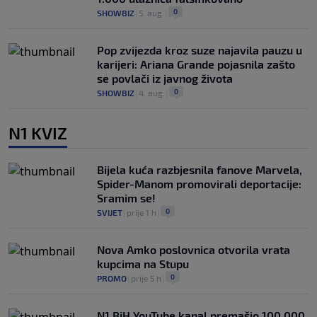
0
SHOWBIZ
|
5. aug.
|
Pop zvijezda kroz suze najavila pauzu u
karijeri: Ariana Grande pojasnila zašto
se povlači iz javnog života
0
SHOWBIZ
|
4. aug.
|
N1 KVIZ
Bijela kuća razbjesnila fanove Marvela,
Spider-Manom promovirali deportacije:
Sramim se!
0
SVIJET
|
prije 1 h
|
Nova Amko poslovnica otvorila vrata
kupcima na Stupu
0
PROMO
|
prije 5 h
|
N1 BiH YouTube kanal premašio 100.000