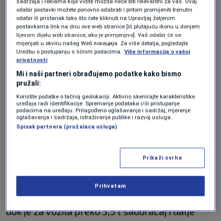
sadržaja i reklama koje vidite možda neće biti relevantni za vas. Ovaj
Zbog izvođenja radova na sanaciji kolovoza,
odabir postavki možete ponovno odabrati i pritom promijeniti trenutni
odabir ili pristanak tako što ćete kliknuti na Upravljaj željenim
zatvorena je dionica autoceste A-1 Lašva-
postavkama link na dnu ove web stranice [ili plutajuću ikonu u donjem
lijevom dijelu web stranice, ako je primjenjivo]. Vaš odabir će se
Kakanj (u dužini od 6 km), a vozila se
mijenjati u okviru našeg Wеб локација. Za više detalja, pogledajte
usmjeravaju dvosmjerno, suprotnom stranom
Uredbu o postupanju s ličnim podacima.
Više informacija o vašoj
privatnosti
autoceste.
Mi i naši partneri obrađujemo podatke kako bismo
pružali:
Na autocesti A-1 dionicama Sarajevo zapad-
Koristite podatke o tačnoj geolokaciji. Aktivno skenirajte karakteristike
uređaja radi identifikacije. Spremanje podataka i/ili pristupanje
Lepenica i Bijača-Počitelj (most Hercegovina),
podacima na uređaju. Prilagođeno oglašavanje i sadržaj, mjerenje
oglašavanja i sadržaja, istraživanje publike i razvoj usluga.
zbog aktuelnih radova saobraćaj je
Spisak partnera (pružalaca usluga)
preusmjeren u preticajnu traku.
Prikaži svrhe
Na magistralnim cestama Dobro Polje-
Miljevina, Tuzla-Bijeljina i Jablanica-Blidinje
Prihvatam
dozvoljen je saobraćaj za vozila do 3,5 tone,
dok je za vozila preko 3,5 t saobraćaj i dalje