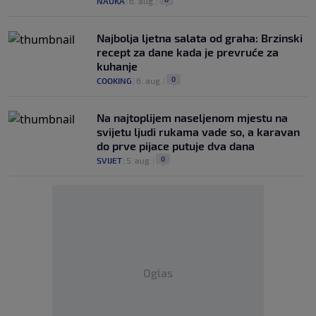
NAUKA
|
6. aug.
|
Najbolja ljetna salata od graha: Brzinski
recept za dane kada je prevruće za
kuhanje
0
COOKING
|
6. aug.
|
Na najtoplijem naseljenom mjestu na
svijetu ljudi rukama vade so, a karavan
do prve pijace putuje dva dana
0
SVIJET
|
5. aug.
|
Oglas