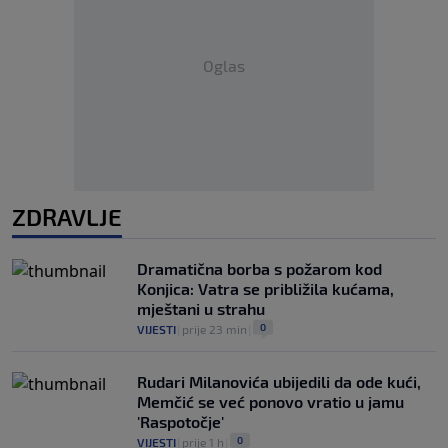
Oglas
ZDRAVLJE
Dramatična borba s požarom kod
Konjica: Vatra se približila kućama,
mještani u strahu
0
VIJESTI
|
prije 23 min
|
Rudari Milanovića ubijedili da ode kući,
Memčić se već ponovo vratio u jamu
'Raspotočje'
0
VIJESTI
|
prije 1 h
|