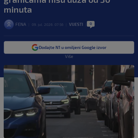
minuta
0
FENA
VIJESTI
|
09. jul. 2026. 07:56
|
|
Dodajte N1 u omiljeni Google izvor
Više