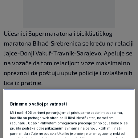
Učesnici Supermaratona i biciklističkog
maratona Bihać-Srebrenica se kreću na relaciji
Jajce-Donji Vakuf-Travnik-Sarajevo. Apeluje se
na vozače da tom relacijom voze maksimalno
oprezno i da poštuju upute policije i ovlaštenih
lica iz pratnje.
Zbog nastavka izgradnje poddionice autoceste
Brinemo o vašoj privatnosti
A-1 Nemila-Vranduk zatvorena je poddionica
Mi i naši
603
partneri pohranjujemo i pristupamo osobnim podacima,
Golubinja-Nemila, a promet vozila
kao što su pretraga web stranica ili lični identifikatori, na vašem
računaru . Odabir Prihvatam omogućava praćenje tehnologije kako bi se
preusmjeren je na magistralnu cestu M-17.
pružila podrška dolje prikazanim svrhama na osnovu kojih mi i naši
partneri obrađujemo podatke Ukoliko je praćenje onemogućeno, neki od