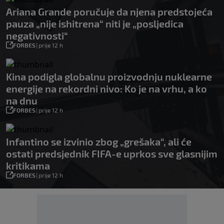
Ariana Grande poručuje da njena predstojeća
pauza „nije ishitrena“ niti je „posljedica
negativnosti“
FORBES
|
prije 12 h
Kina podigla globalnu proizvodnju nuklearne
energije na rekordni nivo: Ko je na vrhu, a ko
na dnu
FORBES
|
prije 12 h
Infantino se izvinio zbog „grešaka“, ali će
ostati predsjednik FIFA-e uprkos sve glasnijim
kritikama
FORBES
|
prije 12 h