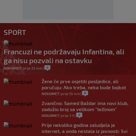
SPORT
Francuzi ne podržavaju Infantina, ali
ga nisu pozvali na ostavku
0
NOGOMET
|
prije 25 min
|
Žene će prve osjetiti posljedice, ali
poručuju: Ako treba, neka bude bojkot
0
NOGOMET
|
prije 55 min
|
Zvanično: Samed Baždar ima novi klub,
zadužio broj sa velikom "težinom"
0
NOGOMET
|
prije 3 h
|
Prije nekoliko godina zaludjela je
internet, a onda nestala iz javnosti: Svi