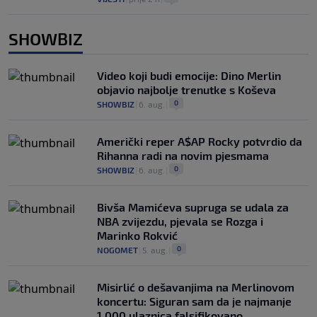
SHOWBIZ
Video koji budi emocije: Dino Merlin
objavio najbolje trenutke s Koševa
0
SHOWBIZ
|
6. aug.
|
Američki reper A$AP Rocky potvrdio da
Rihanna radi na novim pjesmama
0
SHOWBIZ
|
6. aug.
|
Bivša Mamićeva supruga se udala za
NBA zvijezdu, pjevala se Rozga i
Marinko Rokvić
0
NOGOMET
|
5. aug.
|
Misirlić o dešavanjima na Merlinovom
koncertu: Siguran sam da je najmanje
1.000 ulaznica falsifikovano