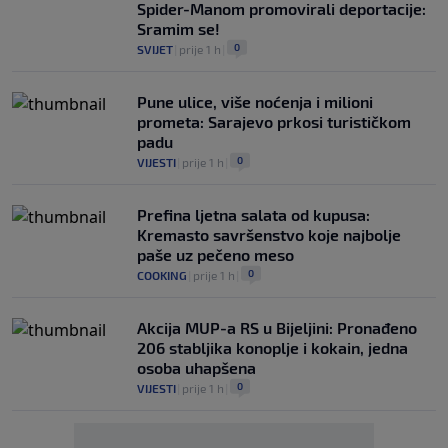
Spider-Manom promovirali deportacije:
Sramim se!
0
SVIJET
|
prije 1 h
|
Pune ulice, više noćenja i milioni
prometa: Sarajevo prkosi turističkom
padu
0
VIJESTI
|
prije 1 h
|
Prefina ljetna salata od kupusa:
Kremasto savršenstvo koje najbolje
paše uz pečeno meso
0
COOKING
|
prije 1 h
|
Akcija MUP-a RS u Bijeljini: Pronađeno
206 stabljika konoplje i kokain, jedna
osoba uhapšena
0
VIJESTI
|
prije 1 h
|