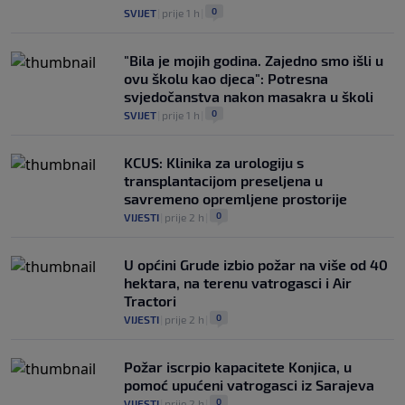
0
SVIJET
|
prije 1 h
|
"Bila je mojih godina. Zajedno smo išli u
ovu školu kao djeca": Potresna
svjedočanstva nakon masakra u školi
0
SVIJET
|
prije 1 h
|
KCUS: Klinika za urologiju s
transplantacijom preseljena u
savremeno opremljene prostorije
0
VIJESTI
|
prije 2 h
|
U općini Grude izbio požar na više od 40
hektara, na terenu vatrogasci i Air
Tractori
0
VIJESTI
|
prije 2 h
|
Požar iscrpio kapacitete Konjica, u
pomoć upućeni vatrogasci iz Sarajeva
0
VIJESTI
|
prije 2 h
|