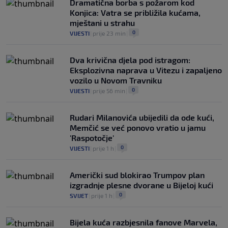
Dramatična borba s požarom kod
Konjica: Vatra se približila kućama,
mještani u strahu
0
VIJESTI
|
prije 23 min
|
Dva krivična djela pod istragom:
Eksplozivna naprava u Vitezu i zapaljeno
vozilo u Novom Travniku
0
VIJESTI
|
prije 56 min
|
Rudari Milanovića ubijedili da ode kući,
Memčić se već ponovo vratio u jamu
'Raspotočje'
0
VIJESTI
|
prije 1 h
|
Američki sud blokirao Trumpov plan
izgradnje plesne dvorane u Bijeloj kući
0
SVIJET
|
prije 1 h
|
Bijela kuća razbjesnila fanove Marvela,