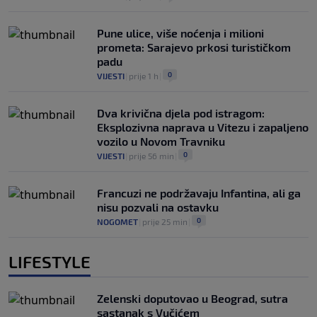
Pune ulice, više noćenja i milioni
prometa: Sarajevo prkosi turističkom
padu
0
VIJESTI
|
prije 1 h
|
Dva krivična djela pod istragom:
Eksplozivna naprava u Vitezu i zapaljeno
vozilo u Novom Travniku
0
VIJESTI
|
prije 56 min
|
Francuzi ne podržavaju Infantina, ali ga
nisu pozvali na ostavku
0
NOGOMET
|
prije 25 min
|
LIFESTYLE
Zelenski doputovao u Beograd, sutra
sastanak s Vučićem