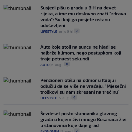
Susjedi pišu o gradu u BiH na devet
rijeka, a ime mu doslovno znači "zdrava
voda": Svi koji ga posjete ostanu
oduševljeni
0
LIFESTYLE
|
prije 6 h
|
Auto koje stoji na suncu ne hladi se
najbrže klimom, nego postupkom koji
traje petnaest sekundi
0
AUTO
|
6. aug.
|
Penzioneri otišli na odmor u Italiju i
odlučili da se više ne vraćaju: "Mjesečni
troškovi su nam skresani na trećinu"
0
LIFESTYLE
|
5. aug.
|
Šezdeset posto stanovnika glavnog
grada u kojem živi mnogo Bosanaca živi
u stanovima koje daje grad
0
EKONOMIJA
|
5. aug.
|