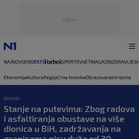
Oglas
NAJNOVIJE
VIJESTI
SPORT
SVIJET
MAGAZIN
ZDRAVLJE
S
Ekonomija
Kultura
Regija
Crna hronika
Obrazovanje
Vrijeme
BIHAMK
Stanje na putevima: Zbog radova
i asfaltiranja obustave na više
dionica u BiH, zadržavanja na
granicama nisu duža od 30