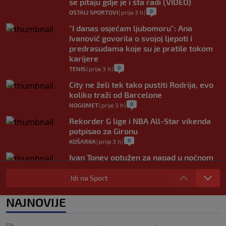
se pitaju gdje je i šta radi (VIDEO)
0
OSTALI SPORTOVI
|
prije 3 h
|
"I danas osjećam ljubomoru": Ana
Ivanović govorila o svojoj ljepoti i
predrasudama koje su je pratile tokom
karijere
0
TENIS
|
prije 3 h
|
City ne želi tek tako pustiti Rodrija, evo
koliko traži od Barcelone
0
NOGOMET
|
prije 3 h
|
Rekorder G lige i NBA All-Star vikenda
potpisao za Gironu
0
KOŠARKA
|
prije 3 h
|
Ivan Toney optužen za napad u noćnom
klubu u Londonu
Idi na Sport
0
NOGOMET
|
prije 4 h
|
Utakmica Barcelone otkazana zbog
NAJNOVIJE
migrantske krize
0
NOGOMET
|
prije 4 h
|