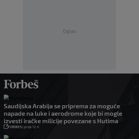
Oglas
Saudijska Arabija se priprema za moguće
napade na luke i aerodrome koje bi mogle
izvesti iračke milicije povezane s Hutima
FORBES
|
prije 12 h