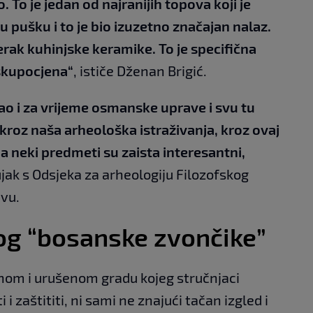
 To je jedan od najranijih topova koji je
 pušku i to je bio izuzetno značajan nalaz.
rak kuhinjske keramike. To je specifična
 skupocjena“
, ističe Dženan Brigić.
rao i za vrijeme osmanske uprave i svu tu
kroz naša arheološka istraživanja, kroz ovaj
 a neki predmeti su zaista interesantni,
ujak s Odsjeka za arheologiju Filozofskog
evu.
og “bosanske zvončike”
nom i urušenom gradu kojeg stručnjaci
i zaštititi, ni sami ne znajući tačan izgled i