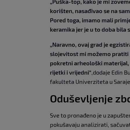
„Puška-top, kako je mi zovemo.
korišten, nasađivao se na samu
Pored toga, imamo mali primje
keramika jer je u to doba bila
„Naravno, ovaj grad je egzisti
slojevitost mi možemo pratiti 
pokretni arheološki materijal,
rijetki i vrijedni“
,dodaje Edin B
fakulteta Univerziteta u Saraj
Oduševljenje zb
Sve to pronađeno je u zapušte
pokušavaju analizirati, sačuvati 