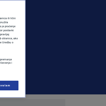
ica ili lični
pružila
 je praćenje
ir postavki
pravljaj
b stranice, ako
te Uredbu o
 Spremanje
ašavanja i
hvatam