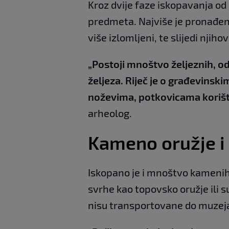
Kroz dvije faze iskopavanja od
predmeta. Najviše je pronađen
više izlomljeni, te slijedi njih
„Postoji mnoštvo željeznih, 
željeza. Riječ je o građevinsk
noževima, potkovicama korišt
arheolog.
Kameno oružje i r
Iskopano je i mnoštvo kamenih
svrhe kao topovsko oružje ili su
nisu transportovane do muzeja, a