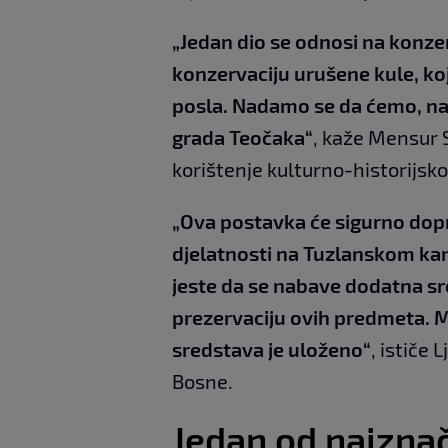
„Jedan dio se odnosi na konze
konzervaciju urušene kule, koja 
posla. Nadamo se da ćemo, nak
grada Teočaka“
, kaže Mensur S
korištenje kulturno-historijsko
„Ova postavka će sigurno dopr
djelatnosti na Tuzlanskom kan
jeste da se nabave dodatna sr
prezervaciju ovih predmeta. Mi
sredstava je uloženo“
, ističe 
Bosne.
Jedan od najznač