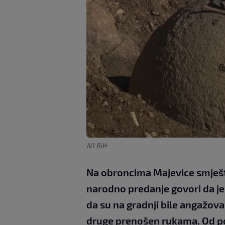
N1 BiH
Na obroncima Majevice smješt
narodno predanje govori da je
da su na gradnji bile angažova
druge prenošen rukama. Od pol