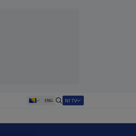
N1 TV
ENG