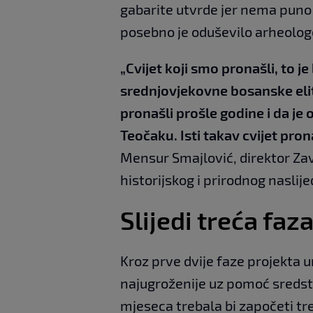
gabarite utvrde jer nema puno 
posebno je oduševilo arheolog
„Cvijet koji smo pronašli, to j
srednjovjekovne bosanske eli
pronašli prošle godine i da je
Teočaku. Isti takav cvijet pro
Mensur Smajlović, direktor Zav
historijskog i prirodnog naslije
Slijedi treća faz
Kroz prve dvije faze projekta ur
najugroženije uz pomoć sreds
mjeseca trebala bi započeti tr