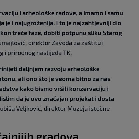
rvaciju i arheološke radove, a imamo i samu
je i najugroženija. I to je najzahtjevniji dio
on treće faze, dobiti potpunu sliku Starog
majlović, direktor Zavoda za zaštitu i
g i prirodnog naslijeđa TK.
inijeti daljnjem razvoju arheološke
tonu, ali ono što je veoma bitno za nas
edstva kako bismo vršili konzervaciju i
slim da je ovo značajan projekat i dosta
Ljubiša Veljković, direktor Muzeja istočne
ajnijih gradova