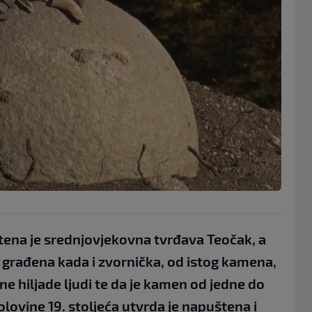
ena je srednjovjekovna tvrđava Teočak, a
 građena kada i zvornička, od istog kamena,
ne hiljade ljudi te da je kamen od jedne do
ovine 19. stoljeća utvrda je napuštena i