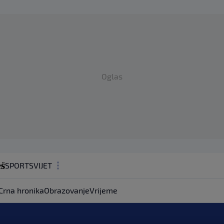
Oglas
SPORT
SVIJET
MAGAZIN
Crna hronika
Obrazovanje
Vrijeme
ZDRAVLJE