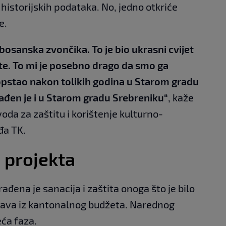
historijskih podataka. No, jedno otkriće
e.
e bosanska zvončika. To je bio ukrasni cvijet
te. To mi je posebno drago da smo ga
 opstao nakon tolikih godina u Starom gradu
nađen je i u Starom gradu Srebreniku“
, kaže
oda za zaštitu i korištenje kulturno-
đa TK.
a projekta
ađena je sanacija i zaštita onoga što je bilo
tava iz kantonalnog budžeta. Narednog
eća faza.