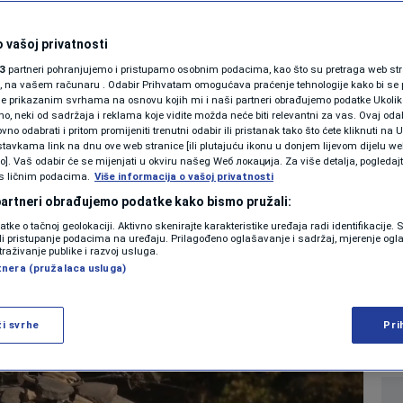
SHOWBIZ
ak otkriva tajne
KOLUMNE
 vašoj privatnosti
3
partneri pohranjujemo i pristupamo osobnim podacima, kao što su pretraga web stran
ađeni vrijedni
ori, na vašem računaru . Odabir Prihvatam omogućava praćenje tehnologije kako bi se 
je prikazanim svrhama na osnovu kojih mi i naši partneri obrađujemo podatke Ukoliko
 neki od sadržaja i reklama koje vidite možda neće biti relevantni za vas. Ovaj odab
ednjeg vijeka
PODCAST
no odabrati i pritom promijeniti trenutni odabir ili pristanak tako što ćete kliknuti na U
tavkama link na dnu ove web stranice [ili plutajuću ikonu u donjem lijevom dijelu we
N1 SPECIJAL
vo]. Vaš odabir će se mijenjati u okviru našeg Wеб локација. Za više detalja, pogledaj
s ličnim podacima.
Više informacija o vašoj privatnosti
0
. 07:05
VIJESTI
komentara
|
|
FENOMENI
 partneri obrađujemo podatke kako bismo pružali:
datke o tačnoj geolokaciji. Aktivno skenirajte karakteristike uređaja radi identifikacije.
NEISTRAŽENO
ili pristupanje podacima na uređaju. Prilagođeno oglašavanje i sadržaj, mjerenje ogl
Više
traživanje publike i razvoj usluga.
tnera (pružalaca usluga)
VIRALNO
FOTO
ži svrhe
Pri
PROMO
VIDEO