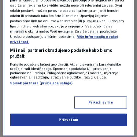
partneri obrađujemo podatke Ukoliko je praćenje onemogućeno, neki od
pa predvidiv. Možemo naći faktore rizika koji
sadržaja i reklama koje vidite možda neće biti relevantni za vas. Ovaj
će pomoći našim isntitucijama da je rizik od
odabir postavki možete ponovno odabrati i pritom promijeniti trenutni
odabir ili pristanak tako što ćete kliknuti na Upravljaj željenim
ubistva posebno izražen",
rekao je Kadribašić
postavkama link na dnu ove web stranice [ili plutajuću ikonu u donjem
lijevom dijelu web stranice, ako je primjenjivo]. Vaš odabir će se
za N1.
mijenjati u okviru našeg Wеб локација. Za više detalja, pogledajte
Uredbu o postupanju s ličnim podacima.
Više informacija o vašoj
privatnosti
Navodi kako se danas priča o dva slučaja
Mi i naši partneri obrađujemo podatke kako bismo
pružali:
femicida, ali ih je bilo četiri i šest u pokušaju.
Koristite podatke o tačnoj geolokaciji. Aktivno skenirajte karakteristike
uređaja radi identifikacije. Spremanje podataka i/ili pristupanje
Svima je zajedničko jedno, naglašava,
podacima na uređaju. Prilagođeno oglašavanje i sadržaj, mjerenje
oglašavanja i sadržaja, istraživanje publike i razvoj usluga.
prethodilo je nasilje u porodici.
Spisak partnera (pružalaca usluga)
"Mi od 2000. razvijamo naš pravni sistem
Prikaži svrhe
otkako je deifnisano kako krivično djelo
Nasilje u porodici"
, kaže, ali dodaje da još toga
Prihvatam
ima za mijenjati.