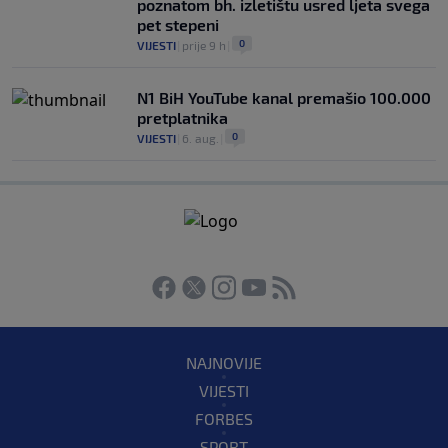
poznatom bh. izletištu usred ljeta svega
pet stepeni
0
VIJESTI
|
prije 9 h
|
N1 BiH YouTube kanal premašio 100.000
pretplatnika
0
VIJESTI
|
6. aug.
|
NAJNOVIJE
VIJESTI
FORBES
SPORT