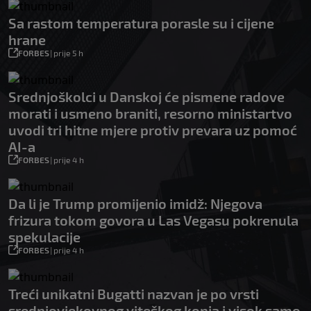
Sa rastom temperatura porasle su i cijene
hrane
FORBES
|
prije 5 h
Srednjoškolci u Danskoj će pismene radove
morati i usmeno braniti, resorno ministartvo
uvodi tri hitne mjere protiv prevara uz pomoć
AI-a
FORBES
|
prije 4 h
Da li je Trump promijenio imidž: Njegova
frizura tokom govora u Las Vegasu pokrenula
spekulacije
FORBES
|
prije 4 h
Treći unikatni Bugatti nazvan je po vrsti
srednjovjekovnog viteškog konja i visok samo