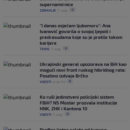
supernamirnice
0
ZDRAVLJE
|
7. aug.
|
"I danas osjećam ljubomoru": Ana
Ivanović govorila o svojoj ljepoti i
predrasudama koje su je pratile tokom
karijere
0
TENIS
|
7. aug.
|
Ukrajinski general upozorava na BiH kao
mogući novi front ruskog hibridnog rata:
Posebno izdvaja Brčko
0
VIJESTI
|
prije 5 h
|
Ko ruši jedinstveni policijski sistem
FBiH? NS Mostar prozvala institucije
HNK, ZHK i Kantona 10
0
VIJESTI
|
7. aug.
|
Prefina ljetna salata od kupusa: