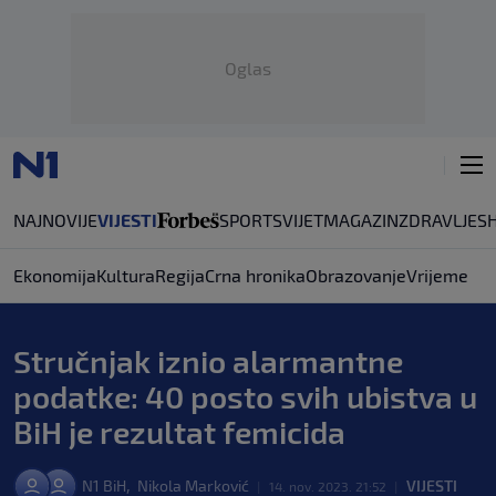
Oglas
NAJNOVIJE
VIJESTI
SPORT
SVIJET
MAGAZIN
ZDRAVLJE
S
Ekonomija
Kultura
Regija
Crna hronika
Obrazovanje
Vrijeme
Stručnjak iznio alarmantne
podatke: 40 posto svih ubistva u
BiH je rezultat femicida
,
N1 BiH
Nikola Marković
VIJESTI
|
14. nov. 2023. 21:52
|