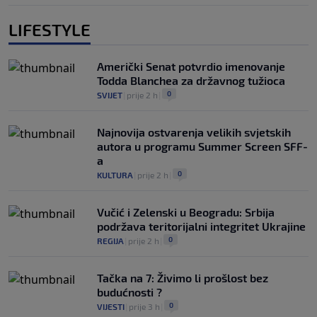
LIFESTYLE
Američki Senat potvrdio imenovanje
Todda Blanchea za državnog tužioca
0
SVIJET
|
prije 2 h
|
Najnovija ostvarenja velikih svjetskih
autora u programu Summer Screen SFF-
a
0
KULTURA
|
prije 2 h
|
Vučić i Zelenski u Beogradu: Srbija
podržava teritorijalni integritet Ukrajine
0
REGIJA
|
prije 2 h
|
Tačka na 7: Živimo li prošlost bez
budućnosti ?
0
VIJESTI
|
prije 3 h
|