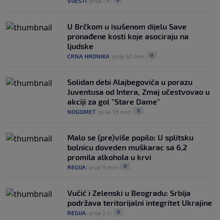
VIJESTI
|
prije 1 h
|
U Brčkom u isušenom dijelu Save
pronađene kosti koje asociraju na
ljudske
0
CRNA HRONIKA
|
prije 52 min
|
Solidan debi Alajbegovića u porazu
Juventusa od Intera, Zmaj učestvovao u
akciji za gol "Stare Dame"
0
NOGOMET
|
prije 39 min
|
Malo se (pre)više popilo: U splitsku
bolnicu doveden muškarac sa 6,2
promila alkohola u krvi
0
REGIJA
|
prije 9 min
|
Vučić i Zelenski u Beogradu: Srbija
podržava teritorijalni integritet Ukrajine
0
REGIJA
|
prije 2 h
|