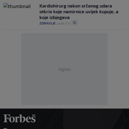
Kardiohirurg nakon srčanog udara
otkrio koje namirnice uvijek kupuje, a
koje izbjegava
0
ZDRAVLJE
|
prije 2 h
|
Oglas