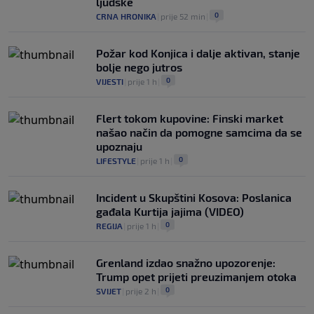
ljudske
0
CRNA HRONIKA
|
prije 52 min
|
Požar kod Konjica i dalje aktivan, stanje
bolje nego jutros
0
VIJESTI
|
prije 1 h
|
Flert tokom kupovine: Finski market
našao način da pomogne samcima da se
upoznaju
0
LIFESTYLE
|
prije 1 h
|
Incident u Skupštini Kosova: Poslanica
gađala Kurtija jajima (VIDEO)
0
REGIJA
|
prije 1 h
|
Grenland izdao snažno upozorenje:
Trump opet prijeti preuzimanjem otoka
0
SVIJET
|
prije 2 h
|