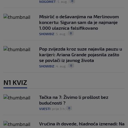
0
NOGOMET
|
5. aug.
|
Misirlić o dešavanjima na Merlinovom
koncertu: Siguran sam da je najmanje
1.000 ulaznica falsifikovano
0
SHOWBIZ
|
5. aug.
|
Pop zvijezda kroz suze najavila pauzu u
karijeri: Ariana Grande pojasnila zašto
se povlači iz javnog života
0
SHOWBIZ
|
4. aug.
|
N1 KVIZ
Tačka na 7: Živimo li prošlost bez
budućnosti ?
0
VIJESTI
|
prije 3 h
|
Vrućina ih dovede, hladnoća iznenadi: Na