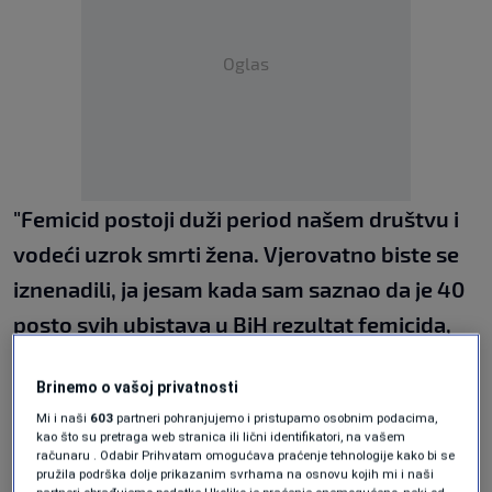
Oglas
"Femicid postoji duži period našem društvu i
vodeći uzrok smrti žena. Vjerovatno biste se
iznenadili, ja jesam kada sam saznao da je 40
posto svih ubistava u BiH rezultat femicida,
prethodnog nasilja u porodici. Postoji mnogo
Brinemo o vašoj privatnosti
načina da tražimo do institucija da djeluju, ali
Mi i naši
603
partneri pohranjujemo i pristupamo osobnim podacima,
ključno je prepozanti determinante femicida
kao što su pretraga web stranica ili lični identifikatori, na vašem
računaru . Odabir Prihvatam omogućava praćenje tehnologije kako bi se
jer femicid, za razliku drugih ubistava, je skoro
pružila podrška dolje prikazanim svrhama na osnovu kojih mi i naši