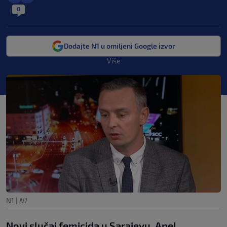
0
|
Dodajte N1 u omiljeni Google izvor
Više
N1
|
N1
Novi slučaj femicida u Sarajevu. Anel