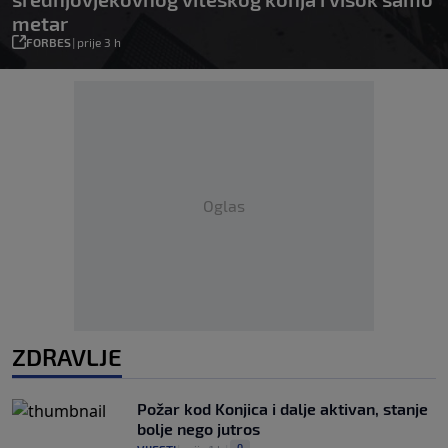
metar
FORBES
|
prije 3 h
Oglas
ZDRAVLJE
Požar kod Konjica i dalje aktivan, stanje
bolje nego jutros
0