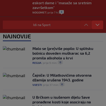
eskort dame i "masaže sa sretnim
završetkom"
0
NOGOMET
|
prije 7 h
|
Barcelona poslala prvu ponudu za
Rodrija, Manchester City traži znatno
Idi na Sport
više
0
NOGOMET
|
prije 8 h
|
NAJNOVIJE
Dalić će postati najskuplji hrvatski
trener u historiji i jedan od najplaćenijih
Malo se (pre)više popilo: U splitsku
selektora svijeta
bolnicu doveden muškarac sa 6,2
0
NOGOMET
|
prije 8 h
|
promila alkohola u krvi
0
REGIJA
|
prije 9 min
|
Čajniče: U Milatkovićima otvorena
džamija srušena 1943. godine
0
VIJESTI
|
prije 37 min
|
U Brčkom u isušenom dijelu Save
pronađene kosti koje asociraju na