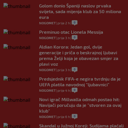
Golom donio Španiji naslov prvaka
svijeta, sada mijenja klub za 50 miliona
eura
0
NOGOMET
|
prije 2 h
|
Preminuo otac Lionela Messija
0
NOGOMET
|
prije 3 h
|
Aldian Korora: Jedan gol, dvije
generacije i priča o beskrajnoj ljubavi
prema Želji koja je obavezan smjer za
plavi voz
0
NOGOMET
|
prije 3 h
|
Predsjednik FIFA-e negira tvrdnju da je
UEFA platila navodnoj "ljubavnici"
0
NOGOMET
|
prije 4 h
|
Novi igrač Millwalla odmah postao hit:
Navijači poručuju da je "stvoren za ovaj
klub"
0
NOGOMET
|
prije 6 h
|
Skandal u Južnoj Koreji: Sudijama plaćali