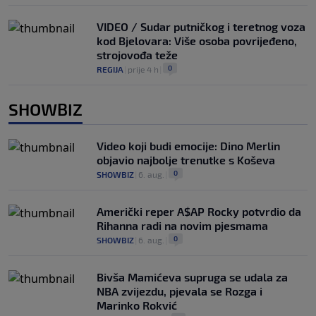
VIDEO / Sudar putničkog i teretnog voza
kod Bjelovara: Više osoba povrijeđeno,
strojovođa teže
0
REGIJA
|
prije 4 h
|
SHOWBIZ
Video koji budi emocije: Dino Merlin
objavio najbolje trenutke s Koševa
0
SHOWBIZ
|
6. aug.
|
Američki reper A$AP Rocky potvrdio da
Rihanna radi na novim pjesmama
0
SHOWBIZ
|
6. aug.
|
Bivša Mamićeva supruga se udala za
NBA zvijezdu, pjevala se Rozga i
Marinko Rokvić