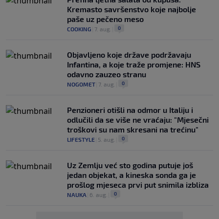
Kremasto savršenstvo koje najbolje
paše uz pečeno meso
0
COOKING
|
7. aug.
|
Objavljeno koje države podržavaju
Infantina, a koje traže promjene: HNS
odavno zauzeo stranu
0
NOGOMET
|
7. aug.
|
Penzioneri otišli na odmor u Italiju i
odlučili da se više ne vraćaju: "Mjesečni
troškovi su nam skresani na trećinu"
0
LIFESTYLE
|
5. aug.
|
Uz Zemlju već sto godina putuje još
jedan objekat, a kineska sonda ga je
prošlog mjeseca prvi put snimila izbliza
0
NAUKA
|
6. aug.
|