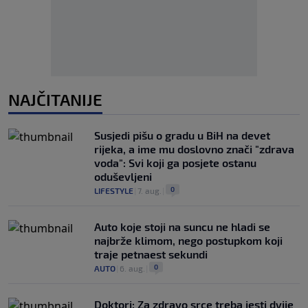
NAJČITANIJE
Susjedi pišu o gradu u BiH na devet
rijeka, a ime mu doslovno znači "zdrava
voda": Svi koji ga posjete ostanu
oduševljeni
0
LIFESTYLE
|
7. aug.
|
Auto koje stoji na suncu ne hladi se
najbrže klimom, nego postupkom koji
traje petnaest sekundi
0
AUTO
|
6. aug.
|
Doktori: Za zdravo srce treba jesti dvije