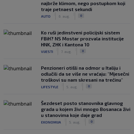
najbrže klimom, nego postupkom koji
traje petnaest sekundi
|
|
0
AUTO
6. aug.
Ko ruši jedinstveni policijski sistem
FBiH? NS Mostar prozvala institucije
HNK, ZHK i Kantona 10
|
|
0
VIJESTI
7. aug.
Penzioneri otišli na odmor u Italiju i
odlučili da se više ne vraćaju: "Mjesečni
troškovi su nam skresani na trećinu"
|
|
0
LIFESTYLE
5. aug.
Šezdeset posto stanovnika glavnog
grada u kojem živi mnogo Bosanaca živi
u stanovima koje daje grad
|
|
0
EKONOMIJA
5. aug.