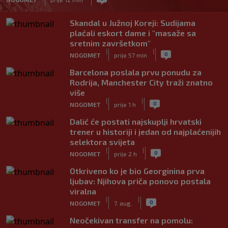
Skandal u Južnoj Koreji: Sudijama
plaćali eskort dame i "masaže sa
sretnim završetkom"
|
|
0
NOGOMET
prije 57 min
Barcelona poslala prvu ponudu za
Rodrija, Manchester City traži znatno
više
|
|
0
NOGOMET
prije 1 h
Dalić će postati najskuplji hrvatski
trener u historiji i jedan od najplaćenijih
selektora svijeta
|
|
0
NOGOMET
prije 2 h
Otkriveno ko je bio Georginina prva
ljubav: Njihova priča ponovo postala
viralna
|
|
0
NOGOMET
7. aug.
Neočekivan transfer na pomolu: