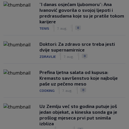
"I danas osjećam ljubomoru": Ana
Ivanović govorila o svojoj ljepoti i
predrasudama koje su je pratile tokom
karijere
|
|
0
TENIS
7. aug.
Doktori: Za zdravo srce treba jesti
dvije supernamirnice
|
|
0
ZDRAVLJE
7. aug.
Prefina ljetna salata od kupusa:
Kremasto savršenstvo koje najbolje
paše uz pečeno meso
|
|
0
COOKING
7. aug.
Uz Zemlju već sto godina putuje još
jedan objekat, a kineska sonda ga je
prošlog mjeseca prvi put snimila
izbliza
|
|