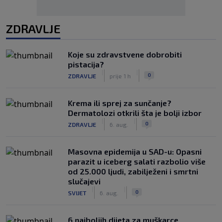
ZDRAVLJE
Koje su zdravstvene dobrobiti
pistacija?
|
|
0
ZDRAVLJE
prije 1 h
Krema ili sprej za sunčanje?
Dermatolozi otkrili šta je bolji izbor
|
|
0
ZDRAVLJE
6. aug.
Masovna epidemija u SAD-u: Opasni
parazit u iceberg salati razbolio više
od 25.000 ljudi, zabilježeni i smrtni
slučajevi
|
|
0
SVIJET
6. aug.
6 najboljih dijeta za muškarce