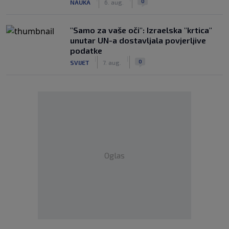
0
NAUKA
6. aug.
"Samo za vaše oči": Izraelska "krtica"
unutar UN-a dostavljala povjerljive
podatke
|
|
0
SVIJET
7. aug.
Oglas