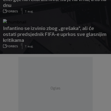
dnu
|
FORBES
7. aug.
Infantino se izvinio zbog „grešaka“, ali će
ostati predsjednik FIFA-e uprkos sve glasnijim
kritikama
|
FORBES
7. aug.
Oglas