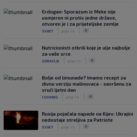
Erdogan: Sporazum iz Meke nije
usmjeren ni protiv jedne države,
otvoren je i za prijateljske zemlje
|
|
0
SVIJET
prije 1 h
Nutricionisti otkrili koje je ulje najbolje
za vaše srce
|
|
0
ZDRAVLJE
prije 1 h
Bolje od limunade? Imamo recept za
divnu verziju malinovaca - savršenu za
vrući ljetni dan
|
|
0
COOKING
prije 1 h
Rusija pojačala napade na Kijev: Ukrajini
nedostaje streljiva za Patriote
|
|
0
SVIJET
prije 1 h