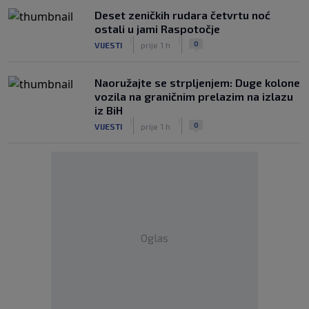
Deset zeničkih rudara četvrtu noć
ostali u jami Raspotočje
|
|
0
VIJESTI
prije 1 h
Naoružajte se strpljenjem: Duge kolone
vozila na graničnim prelazim na izlazu
iz BiH
|
|
0
VIJESTI
prije 1 h
Oglas