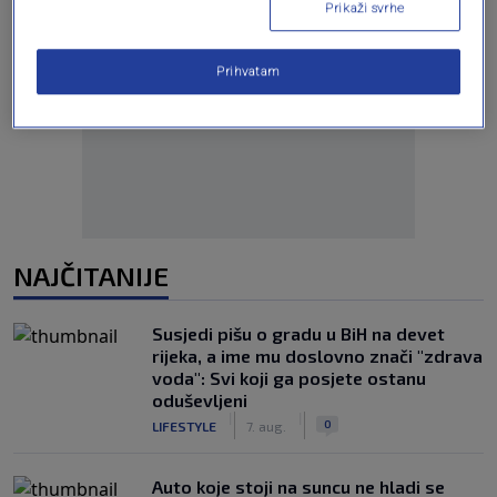
Prikaži svrhe
Prihvatam
Oglas
NAJČITANIJE
Susjedi pišu o gradu u BiH na devet
rijeka, a ime mu doslovno znači "zdrava
voda": Svi koji ga posjete ostanu
oduševljeni
|
|
0
LIFESTYLE
7. aug.
Auto koje stoji na suncu ne hladi se