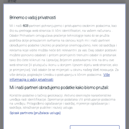
Brinemo o vašoj privatnosti
Pošalji komentar
Mi i naši
603
partneri pohranjujemo i pristupamo osobnim podacima, kao
što su pretraga web stranica ili lični identifikatori, na vašem računaru .
Odabir Prihvatam omogućava praćenje tehnologije kako bi se pružila
podrška dolje prikazanim svrhama na osnovu kojih mi i naši partneri
obrađujemo podatke Ukoliko je praćenje onemogućeno, neki od sadržaja i
reklama koje vidite možda neće biti relevantni za vas. Ovaj odabir postavki
možete ponovno odabrati i pritom promijeniti trenutni odabir ili pristanak
tako što ćete kliknuti na Upravljaj željenim postavkama link na dnu ove
web stranice [ili plutajuću ikonu u donjem lijevom dijelu web stranice, ako
je primjenjivo]. Vaš odabir će se mijenjati u okviru našeg Wеб локација. Za
više detalja, pogledajte Uredbu o postupanju s ličnim podacima.
Više
informacija o vašoj privatnosti
Oglas
Mi i naši partneri obrađujemo podatke kako bismo pružali:
Koristite podatke o tačnoj geolokaciji. Aktivno skenirajte karakteristike
uređaja radi identifikacije. Spremanje podataka i/ili pristupanje podacima
na uređaju. Prilagođeno oglašavanje i sadržaj, mjerenje oglašavanja i
sadržaja, istraživanje publike i razvoj usluga.
Spisak partnera (pružalaca usluga)