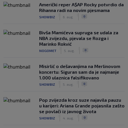
Američki reper A$AP Rocky potvrdio da
Rihanna radi na novim pjesmama
|
|
0
SHOWBIZ
6. aug.
Bivša Mamićeva supruga se udala za
NBA zvijezdu, pjevala se Rozga i
Marinko Rokvić
|
|
0
NOGOMET
5. aug.
Misirlić o dešavanjima na Merlinovom
koncertu: Siguran sam da je najmanje
1.000 ulaznica falsifikovano
|
|
0
SHOWBIZ
5. aug.
Pop zvijezda kroz suze najavila pauzu
u karijeri: Ariana Grande pojasnila zašto
se povlači iz javnog života
|
|
0
SHOWBIZ
4. aug.