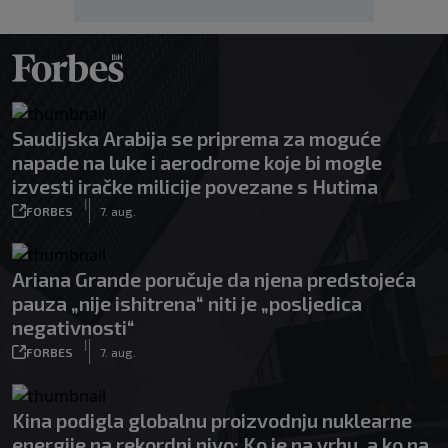
Saudijska Arabija se priprema za moguće
napade na luke i aerodrome koje bi mogle
izvesti iračke milicije povezane s Hutima
|
FORBES
7. aug.
Ariana Grande poručuje da njena predstojeća
pauza „nije ishitrena“ niti je „posljedica
negativnosti“
|
FORBES
7. aug.
Kina podigla globalnu proizvodnju nuklearne
energije na rekordni nivo: Ko je na vrhu, a ko na