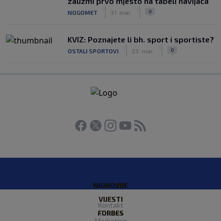
zauzmi prvo mjesto na tabeli navijača
|
|
0
NOGOMET
31. mar.
KVIZ: Poznajete li bh. sport i sportiste?
|
|
0
OSTALI SPORTOVI
23. mar.
NAJNOVIJE
VIJESTI
Kontakt
FORBES
O nama
Marketing