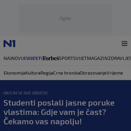
Oglas
NAJNOVIJE
VIJESTI
SPORT
SVIJET
MAGAZIN
ZDRAVLJE
Ekonomija
Kultura
Regija
Crna hronika
Obrazovanje
Vrijeme
NIKO IM SE NIJE OBRATIO
Studenti poslali jasne poruke
vlastima: Gdje vam je čast?
Čekamo vas napolju!