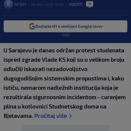
0
N1 BiH
VIJESTI
|
09. dec. 2025. 12:45
|
|
Dodajte N1 u omiljeni Google izvor
Više
U Sarajevu je danas održan protest studenata
ispred zgrade Vlade KS koji su u velikom broju
odlučili iskazati nezadovoljstvo
dugogodišnjim sistemskim propustima i, kako
ističu, nemarom nadležnih institucija koja je
rezultirala sigurnosnim incidentom - curenjem
plina u kotlovnici Studnetskog doma na
Bjelavama.
Pročitaj više