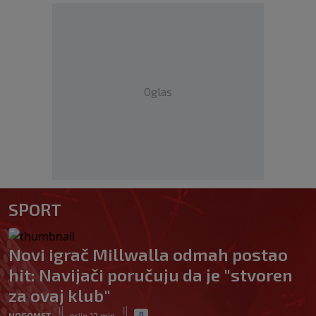
Oglas
SPORT
Novi igrač Millwalla odmah postao
hit: Navijači poručuju da je "stvoren
za ovaj klub"
|
|
0
NOGOMET
prije 12 min