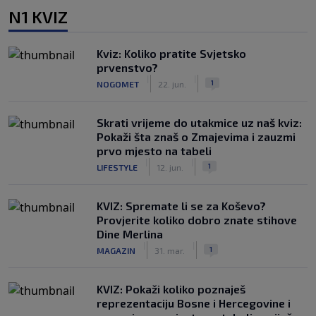
N1 KVIZ
Kviz: Koliko pratite Svjetsko
prvenstvo?
|
|
1
NOGOMET
22. jun.
Skrati vrijeme do utakmice uz naš kviz:
Pokaži šta znaš o Zmajevima i zauzmi
prvo mjesto na tabeli
|
|
1
LIFESTYLE
12. jun.
KVIZ: Spremate li se za Koševo?
Provjerite koliko dobro znate stihove
Dine Merlina
|
|
1
MAGAZIN
31. mar.
KVIZ: Pokaži koliko poznaješ
reprezentaciju Bosne i Hercegovine i