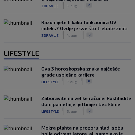
|
|
0
ZDRAVLJE
5. aug.
Razumijete li kako funkcionira UV
indeks? Ovdje je sve što trebate znati
|
|
0
ZDRAVLJE
4. aug.
LIFESTYLE
Ova 3 horoskopska znaka najčešće
grade uspješne karijere
|
|
0
LIFESTYLE
7. aug.
Zaboravite na velike račune: Rashladite
dom pametnije, jeftinije i bez klime
|
|
0
LIFESTYLE
5. aug.
Mokra plahta na prozoru hladi sobu
bolje od ventilatora, ali samo ako je