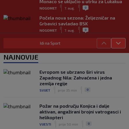
Monaco se uključio u utrku za Lukakua
|
|
0
NOGOMET
7. aug.
Počela nova sezona: Željezničar na
Grbavici savladao BSK
|
|
0
NOGOMET
7. aug.
Objavljeno koje države podržavaju
Idi na Sport
Infantina, a koje traže promjene: HNS
odavno zauzeo stranu
NAJNOVIJE
|
|
0
NOGOMET
7. aug.
UEFA pokreće istragu: Je li Infantino
Evropom se ubrzano širi virus
namjeravao prodati prava na Svjetsko
Zapadnog Nila: Zahvaćena i jedna
prvenstvo ispod cijene?
zemlja regije
|
|
0
NOGOMET
7. aug.
|
|
0
SVIJET
prije 35 min
Požar na području Konjica i dalje
aktivan, angažirani brojni vatrogasci i
helikopteri
|
|
0
VIJESTI
prije 50 min