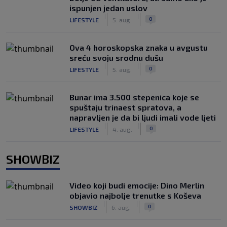
ispunjen jedan uslov
|
|
0
LIFESTYLE
5. aug.
Ova 4 horoskopska znaka u avgustu
sreću svoju srodnu dušu
|
|
0
LIFESTYLE
5. aug.
Bunar imа 3.500 stepenica koje se
spuštaju trinaest spratova, a
napravljen je da bi ljudi imali vode ljeti
|
|
0
LIFESTYLE
4. aug.
SHOWBIZ
Video koji budi emocije: Dino Merlin
objavio najbolje trenutke s Koševa
|
|
0
SHOWBIZ
6. aug.