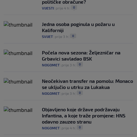
političke obračune?
0
VIJESTI
|
prije 4 h
|
Jedna osoba poginula u požaru u
Kaliforniji
0
SVIJET
|
prije 3 h
|
Počela nova sezona: Željezničar na
Grbavici savladao BSK
0
NOGOMET
|
prije 3 h
|
Neočekivan transfer na pomolu: Monaco
se uključio u utrku za Lukakua
0
NOGOMET
|
prije 3 h
|
Objavljeno koje države podržavaju
Infantina, a koje traže promjene: HNS
odavno zauzeo stranu
0
NOGOMET
|
prije 4 h
|