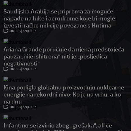
Saudijska Arabija se priprema za moguće
napade na luke i aerodrome koje bi mogle
izvesti iračke milicije povezane s Hutima
FORBES
|
prije 17 h
Ariana Grande poručuje da njena predstojeća
pauza „nije ishitrena“ niti je „posljedica
negativnosti“
FORBES
|
prije 17 h
Kina podigla globalnu proizvodnju nuklearne
energije na rekordni nivo: Ko je na vrhu, a ko
na dnu
FORBES
|
prije 17 h
Infantino se izvinio zbog „grešaka“, ali će