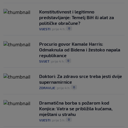
Konstitutivnost i legitimno
predstavljanje: Temelj BiH ili alat za
političke obračune?
0
VIJESTI
|
prije 4 h
|
Procurio govor Kamale Harris:
Odmaknula od Bidena i žestoko napala
republikance
0
SVIJET
|
prije 4 h
|
Doktori: Za zdravo srce treba jesti dvije
supernamirnice
0
ZDRAVLJE
|
prije 4 h
|
Dramatična borba s požarom kod
Konjica: Vatra se približila kućama,
mještani u strahu
0
VIJESTI
|
prije 5 h
|