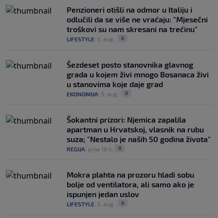
Penzioneri otišli na odmor u Italiju i
odlučili da se više ne vraćaju: "Mjesečni
troškovi su nam skresani na trećinu"
0
LIFESTYLE
|
5. aug.
|
Šezdeset posto stanovnika glavnog
grada u kojem živi mnogo Bosanaca živi
u stanovima koje daje grad
0
EKONOMIJA
|
5. aug.
|
Šokantni prizori: Njemica zapalila
apartman u Hrvatskoj, vlasnik na rubu
suza; "Nestalo je naših 50 godina života"
0
REGIJA
|
prije 18 h
|
Mokra plahta na prozoru hladi sobu
bolje od ventilatora, ali samo ako je
ispunjen jedan uslov
0
LIFESTYLE
|
5. aug.
|