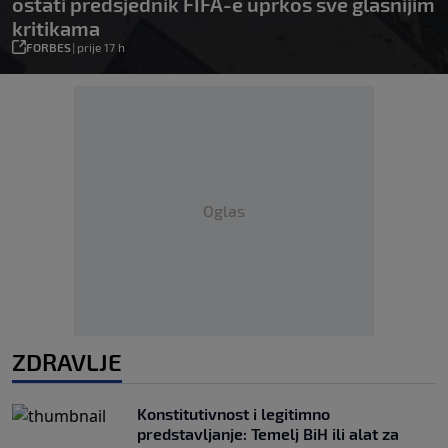
ostati predsjednik FIFA-e uprkos sve glasnijim
kritikama
FORBES
|
prije 17 h
Oglas
ZDRAVLJE
Konstitutivnost i legitimno
predstavljanje: Temelj BiH ili alat za