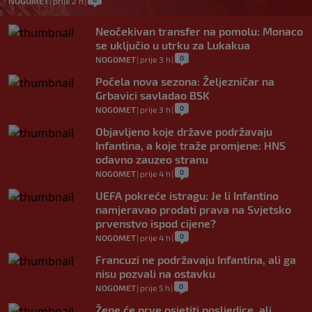
NOGOMET
|
prije 2 h
|
Neočekivan transfer na pomolu: Monaco
se uključio u utrku za Lukakua
0
NOGOMET
|
prije 3 h
|
Počela nova sezona: Željezničar na
Grbavici savladao BSK
0
NOGOMET
|
prije 3 h
|
Objavljeno koje države podržavaju
Infantina, a koje traže promjene: HNS
odavno zauzeo stranu
0
NOGOMET
|
prije 4 h
|
UEFA pokreće istragu: Je li Infantino
namjeravao prodati prava na Svjetsko
prvenstvo ispod cijene?
0
NOGOMET
|
prije 4 h
|
Francuzi ne podržavaju Infantina, ali ga
nisu pozvali na ostavku
0
NOGOMET
|
prije 5 h
|
Žene će prve osjetiti posljedice, ali