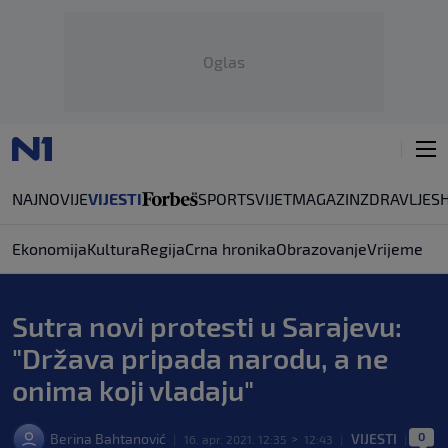
Oglas
NAJNOVIJE
VIJESTI
SPORT
SVIJET
MAGAZIN
ZDRAVLJE
S
Ekonomija
Kultura
Regija
Crna hronika
Obrazovanje
Vrijeme
Sutra novi protesti u Sarajevu:
"Država pripada narodu, a ne
onima koji vladaju"
0
Berina Bahtanović
VIJESTI
|
16. apr. 2021. 12:35
>
12:43
|
|