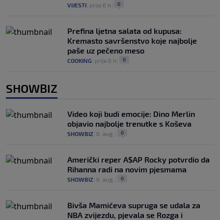
0
VIJESTI
|
prije 6 h
|
Prefina ljetna salata od kupusa:
Kremasto savršenstvo koje najbolje
paše uz pečeno meso
0
COOKING
|
prije 6 h
|
SHOWBIZ
Video koji budi emocije: Dino Merlin
objavio najbolje trenutke s Koševa
0
SHOWBIZ
|
6. aug.
|
Američki reper A$AP Rocky potvrdio da
Rihanna radi na novim pjesmama
0
SHOWBIZ
|
6. aug.
|
Bivša Mamićeva supruga se udala za
NBA zvijezdu, pjevala se Rozga i