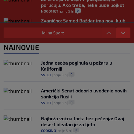
poručuju: Ako treba, neka bude bojkot
0
NOGOMET
|
prije 5 h
|
Zvanično: Samed Baždar ima novi klub,
zadužio broj sa velikom "težinom"
Idi na Sport
0
NOGOMET
|
prije 8 h
|
Prije nekoliko godina zaludjela je
NAJNOVIJE
internet, a onda nestala iz javnosti: Svi
se pitaju gdje je i šta radi (VIDEO)
0
OSTALI SPORTOVI
|
prije 8 h
|
Jedna osoba poginula u požaru u
Kaliforniji
0
SVIJET
|
prije 3 h
|
Američki Senat odobrio uvođenje novih
sankcija Rusiji
0
SVIJET
|
prije 3 h
|
Najbrža voćna torta bez pečenja: Ovaj
desert idealan je za ljeto
0
COOKING
|
prije 3 h
|