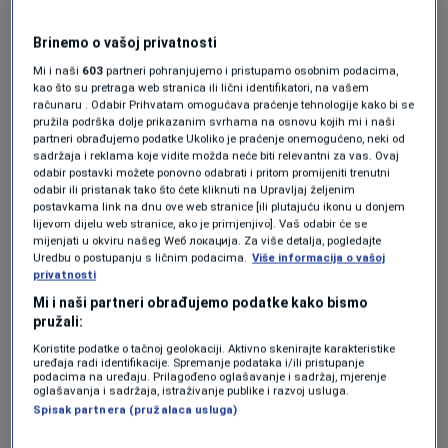
i Vlade Federacije Bosne i Hercegovine.
Neformalna grupa građana i građanki je od
Brinemo o vašoj privatnosti
Vijeća ministara Bosne i Hercegovine
Mi i naši
603
partneri pohranjujemo i pristupamo osobnim podacima,
kao što su pretraga web stranica ili lični identifikatori, na vašem
zahtjevala uvođenje obaveznog PCR testiranja
računaru . Odabir Prihvatam omogućava praćenje tehnologije kako bi se
pružila podrška dolje prikazanim svrhama na osnovu kojih mi i naši
za sve ulaske u Bosni i Hercegovinu i
partneri obrađujemo podatke Ukoliko je praćenje onemogućeno, neki od
sadržaja i reklama koje vidite možda neće biti relevantni za vas. Ovaj
podnošenje neopozive ostavke kako Vijeća
odabir postavki možete ponovno odabrati i pritom promijeniti trenutni
odabir ili pristanak tako što ćete kliknuti na Upravljaj željenim
ministara Bosne i Hercegovine, tako i Vlade
postavkama link na dnu ove web stranice [ili plutajuću ikonu u donjem
lijevom dijelu web stranice, ako je primjenjivo]. Vaš odabir će se
Federacije Bosne i Hercegovine. Rok za
mijenjati u okviru našeg Wеб локација. Za više detalja, pogledajte
Uredbu o postupanju s ličnim podacima.
Više informacija o vašoj
postupanje po zahtjevima neformalne grupa
privatnosti
građana i građanki Bosne i Hercegovine istekao
Mi i naši partneri obrađujemo podatke kako bismo
pružali:
je 13. aprila 2021.
Koristite podatke o tačnoj geolokaciji. Aktivno skenirajte karakteristike
"Iako smo naše zahtjeve blagovremeno
uređaja radi identifikacije. Spremanje podataka i/ili pristupanje
podacima na uređaju. Prilagođeno oglašavanje i sadržaj, mjerenje
uputile poštom i predale na protokol svih
oglašavanja i sadržaja, istraživanje publike i razvoj usluga.
Spisak partnera (pružalaca usluga)
ministarstava Vijeća ministara Bosne i