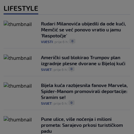
LIFESTYLE
Rudari Milanovića ubijedili da ode kući,
Memčić se već ponovo vratio u jamu
'Raspotočje'
0
VIJESTI
|
prije 6 h
|
Američki sud blokirao Trumpov plan
izgradnje plesne dvorane u Bijeloj kući
0
SVIJET
|
prije 6 h
|
Bijela kuća razbjesnila fanove Marvela,
Spider-Manom promovirali deportacije:
Sramim se!
0
SVIJET
|
prije 6 h
|
Pune ulice, više noćenja i milioni
prometa: Sarajevo prkosi turističkom
padu