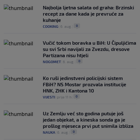
Najbolja ljetna salata od graha: Brzinski
recept za dane kada je prevruće za
kuhanje
0
COOKING
|
6. aug.
|
Vučić tokom boravka u BiH: U Čipuljićima
su svi Srbi navijali za Zvezdu, dresove
Partizana nisu htjeli
0
NOGOMET
|
6. aug.
|
Ko ruši jedinstveni policijski sistem
FBiH? NS Mostar prozvala institucije
HNK, ZHK i Kantona 10
0
VIJESTI
|
prije 11 h
|
Uz Zemlju već sto godina putuje još
jedan objekat, a kineska sonda ga je
prošlog mjeseca prvi put snimila izbliza
0
NAUKA
|
6. aug.
|