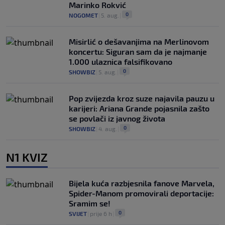
Marinko Rokvić
0
NOGOMET
|
5. aug.
|
Misirlić o dešavanjima na Merlinovom
koncertu: Siguran sam da je najmanje
1.000 ulaznica falsifikovano
0
SHOWBIZ
|
5. aug.
|
Pop zvijezda kroz suze najavila pauzu u
karijeri: Ariana Grande pojasnila zašto
se povlači iz javnog života
0
SHOWBIZ
|
4. aug.
|
N1 KVIZ
Bijela kuća razbjesnila fanove Marvela,
Spider-Manom promovirali deportacije:
Sramim se!
0
SVIJET
|
prije 6 h
|