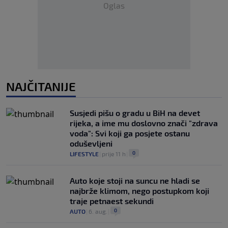
Oglas
NAJČITANIJE
Susjedi pišu o gradu u BiH na devet
rijeka, a ime mu doslovno znači "zdrava
voda": Svi koji ga posjete ostanu
oduševljeni
0
LIFESTYLE
|
prije 11 h
|
Auto koje stoji na suncu ne hladi se
najbrže klimom, nego postupkom koji
traje petnaest sekundi
0
AUTO
|
6. aug.
|