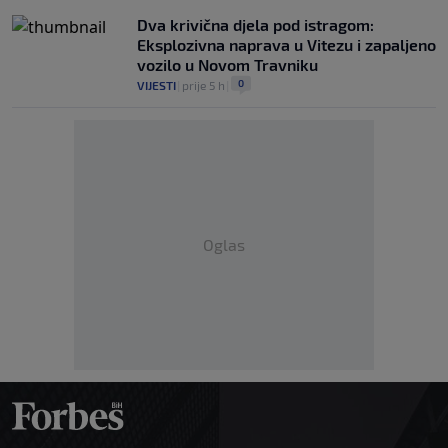
Dva krivična djela pod istragom:
Eksplozivna naprava u Vitezu i zapaljeno
vozilo u Novom Travniku
0
VIJESTI
|
prije 5 h
|
Oglas