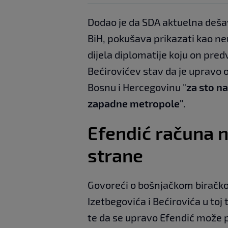
Dodao je da SDA aktuelna dešava
BiH, pokušava prikazati kao ne
dijela diplomatije koju on predv
Bećirovićev stav da je upravo
Bosnu i Hercegovinu "
za sto na
zapadne metropole"
.
Efendić računa n
strane
Govoreći o bošnjačkom biračkom
Izetbegovića i Bećirovića u toj t
te da se upravo Efendić može p