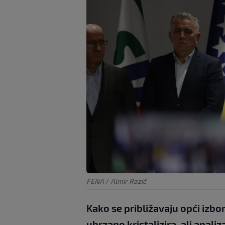
FENA
/
Almir Razić
Kako se približavaju opći izbor
ubrzano kristalizira, ali anal