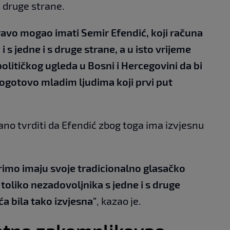
s druge strane.
pravo mogao imati Semir Efendić, koji računa
 s jedne i s druge strane, a u isto vrijeme
olitičkog ugleda u Bosni i Hercegovini da bi
ogotovo mladim ljudima koji prvi put
erano tvrditi da Efendić zbog toga ima izvjesnu
imo imaju svoje tradicionalno glasačko
ti toliko nezadovoljnika s jedne i s druge
ća bila tako izvjesna"
, kazao je.