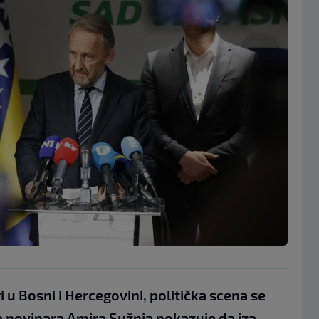
i u Bosni i Hercegovini, politička scena se
iza novinara Amira Sužnja pokazuje da iza