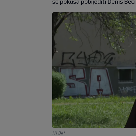
se pokuša pobijediti Denis Beći
N1 BiH