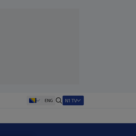
N1 TV
ENG