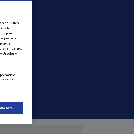
ica ili lični
pružila
 je praćenje
ir postavki
pravljaj
b stranice, ako
te Uredbu o
 Spremanje
ašavanja i
hvatam