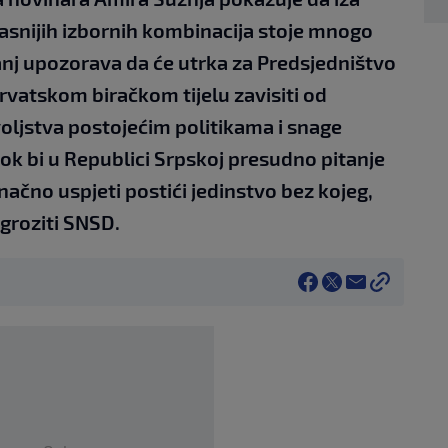
jasnijih izbornih kombinacija stoje mnogo
žanj upozorava da će utrka za Predsjedništvo
vatskom biračkom tijelu zavisiti od
oljstva postojećim politikama i snage
dok bi u Republici Srpskoj presudno pitanje
onačno uspjeti postići jedinstvo bez kojeg,
groziti SNSD.