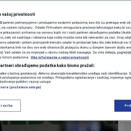
SHOWBIZ
 su karte gotovo
KOLUMNE
 vašoj privatnosti
3
partneri pohranjujemo i pristupamo osobnim podacima, kao što su pretraga web stran
RS-u sve zavisi od
ori, na vašem računaru . Odabir Prihvatam omogućava praćenje tehnologije kako bi se 
je prikazanim svrhama na osnovu kojih mi i naši partneri obrađujemo podatke Ukoliko
 neki od sadržaja i reklama koje vidite možda neće biti relevantni za vas. Ovaj odab
ogovora
PODCAST
no odabrati i pritom promijeniti trenutni odabir ili pristanak tako što ćete kliknuti na U
tavkama link na dnu ove web stranice [ili plutajuću ikonu u donjem lijevom dijelu we
N1 SPECIJAL
vo]. Vaš odabir će se mijenjati u okviru našeg Wеб локација. Za više detalja, pogledaj
s ličnim podacima.
Više informacija o vašoj privatnosti
0
lata
14. maj. 2026. 12:57
VIJESTI
komentara
|
|
|
FENOMENI
 partneri obrađujemo podatke kako bismo pružali:
datke o tačnoj geolokaciji. Aktivno skenirajte karakteristike uređaja radi identifikacije.
NEISTRAŽENO
ili pristupanje podacima na uređaju. Prilagođeno oglašavanje i sadržaj, mjerenje ogl
Više
traživanje publike i razvoj usluga.
tnera (pružalaca usluga)
VIRALNO
FOTO
ži svrhe
Pri
PROMO
VIDEO