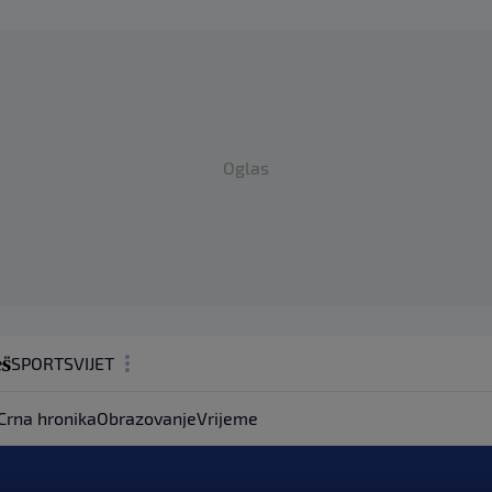
Oglas
SPORT
SVIJET
MAGAZIN
Crna hronika
Obrazovanje
Vrijeme
ZDRAVLJE