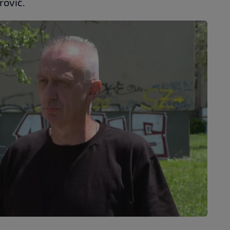
rović.