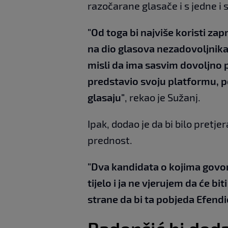
razočarane glasače i s jedne i 
"Od toga bi najviše koristi za
na dio glasova nezadovoljnika i
misli da ima sasvim dovoljno p
predstavio svoju platformu, p
glasaju"
, rekao je Sužanj.
Ipak, dodao je da bi bilo pretj
prednost.
"Dva kandidata o kojima govor
tijelo i ja ne vjerujem da će bi
strane da bi ta pobjeda Efendi