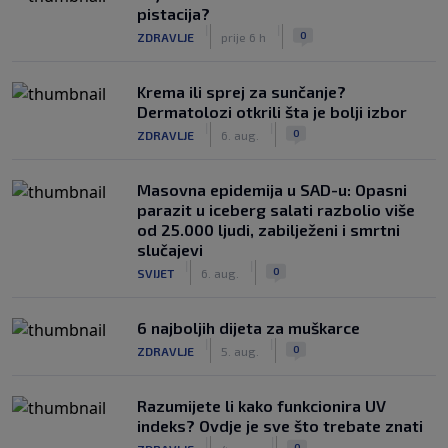
pistacija?
|
|
0
ZDRAVLJE
prije 6 h
Krema ili sprej za sunčanje?
Dermatolozi otkrili šta je bolji izbor
|
|
0
ZDRAVLJE
6. aug.
Masovna epidemija u SAD-u: Opasni
parazit u iceberg salati razbolio više
od 25.000 ljudi, zabilježeni i smrtni
slučajevi
|
|
0
SVIJET
6. aug.
6 najboljih dijeta za muškarce
|
|
0
ZDRAVLJE
5. aug.
Razumijete li kako funkcionira UV
indeks? Ovdje je sve što trebate znati
|
|
0