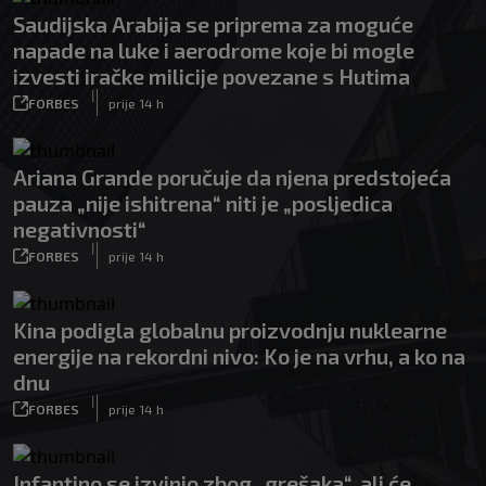
Saudijska Arabija se priprema za moguće
napade na luke i aerodrome koje bi mogle
izvesti iračke milicije povezane s Hutima
|
FORBES
prije 14 h
Ariana Grande poručuje da njena predstojeća
pauza „nije ishitrena“ niti je „posljedica
negativnosti“
|
FORBES
prije 14 h
Kina podigla globalnu proizvodnju nuklearne
energije na rekordni nivo: Ko je na vrhu, a ko na
dnu
|
FORBES
prije 14 h
Infantino se izvinio zbog „grešaka“, ali će