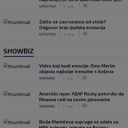
|
|
0
LIFESTYLE
4. aug.
Zašto se zacrvenimo od stida?
Odgovor krije ljudska evolucija
|
|
0
LIFESTYLE
4. aug.
SHOWBIZ
Video koji budi emocije: Dino Merlin
objavio najbolje trenutke s Koševa
|
|
0
SHOWBIZ
6. aug.
Američki reper A$AP Rocky potvrdio da
Rihanna radi na novim pjesmama
|
|
0
SHOWBIZ
6. aug.
Bivša Mamićeva supruga se udala za
NBA zvijezdu, pjevala se Rozga i