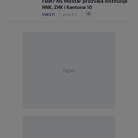
FBiH? NS Mostar prozvala institucije
HNK, ZHK i Kantona 10
|
|
0
VIJESTI
prije 8 h
Oglas