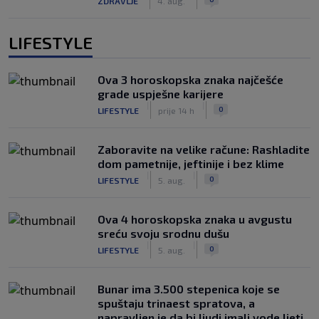
ZDRAVLJE
4. aug.
LIFESTYLE
Ova 3 horoskopska znaka najčešće
grade uspješne karijere
|
|
0
LIFESTYLE
prije 14 h
Zaboravite na velike račune: Rashladite
dom pametnije, jeftinije i bez klime
|
|
0
LIFESTYLE
5. aug.
Ova 4 horoskopska znaka u avgustu
sreću svoju srodnu dušu
|
|
0
LIFESTYLE
5. aug.
Bunar imа 3.500 stepenica koje se
spuštaju trinaest spratova, a
napravljen je da bi ljudi imali vode ljeti