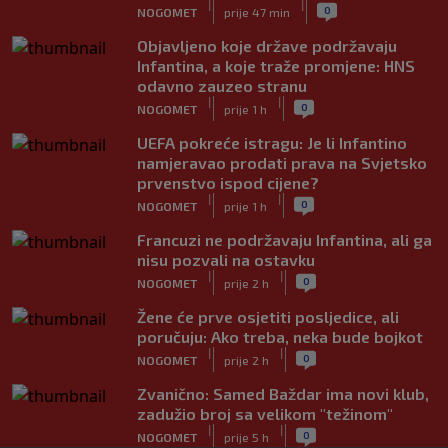
|
|
0
NOGOMET
prije 47 min
Objavljeno koje države podržavaju
Infantina, a koje traže promjene: HNS
odavno zauzeo stranu
|
|
0
NOGOMET
prije 1 h
UEFA pokreće istragu: Je li Infantino
namjeravao prodati prava na Svjetsko
prvenstvo ispod cijene?
|
|
0
NOGOMET
prije 1 h
Francuzi ne podržavaju Infantina, ali ga
nisu pozvali na ostavku
|
|
0
NOGOMET
prije 2 h
Žene će prve osjetiti posljedice, ali
poručuju: Ako treba, neka bude bojkot
|
|
0
NOGOMET
prije 2 h
Zvanično: Samed Baždar ima novi klub,
zadužio broj sa velikom "težinom"
|
|
0
NOGOMET
prije 5 h