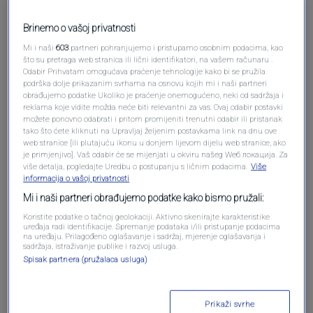
Brinemo o vašoj privatnosti
Mi i naši
603
partneri pohranjujemo i pristupamo osobnim podacima, kao
što su pretraga web stranica ili lični identifikatori, na vašem računaru .
Odabir Prihvatam omogućava praćenje tehnologije kako bi se pružila
podrška dolje prikazanim svrhama na osnovu kojih mi i naši partneri
obrađujemo podatke Ukoliko je praćenje onemogućeno, neki od sadržaja i
reklama koje vidite možda neće biti relevantni za vas. Ovaj odabir postavki
možete ponovno odabrati i pritom promijeniti trenutni odabir ili pristanak
tako što ćete kliknuti na Upravljaj željenim postavkama link na dnu ove
Oglas
web stranice [ili plutajuću ikonu u donjem lijevom dijelu web stranice, ako
je primjenjivo]. Vaš odabir će se mijenjati u okviru našeg Wеб локација. Za
više detalja, pogledajte Uredbu o postupanju s ličnim podacima.
Više
informacija o vašoj privatnosti
Mi i naši partneri obrađujemo podatke kako bismo pružali:
Koristite podatke o tačnoj geolokaciji. Aktivno skenirajte karakteristike
uređaja radi identifikacije. Spremanje podataka i/ili pristupanje podacima
na uređaju. Prilagođeno oglašavanje i sadržaj, mjerenje oglašavanja i
sadržaja, istraživanje publike i razvoj usluga.
Spisak partnera (pružalaca usluga)
Prikaži svrhe
Oglas