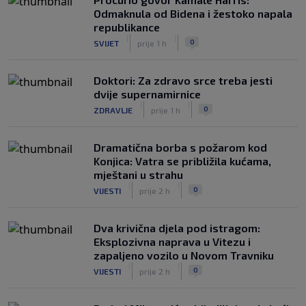
Odmaknula od Bidena i žestoko napala
republikance
|
|
0
SVIJET
prije 1 h
Doktori: Za zdravo srce treba jesti
dvije supernamirnice
|
|
0
ZDRAVLJE
prije 1 h
Dramatična borba s požarom kod
Konjica: Vatra se približila kućama,
mještani u strahu
|
|
0
VIJESTI
prije 2 h
Dva krivična djela pod istragom:
Eksplozivna naprava u Vitezu i
zapaljeno vozilo u Novom Travniku
|
|
0
VIJESTI
prije 2 h