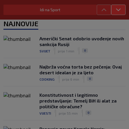
Prije nekoliko godina zaludjela je
Idi na Sport
internet, a onda nestala iz javnosti: Svi
se pitaju gdje je i šta radi (VIDEO)
NAJNOVIJE
|
|
0
OSTALI SPORTOVI
prije 5 h
"I danas osjećam ljubomoru": Ana
Američki Senat odobrio uvođenje novih
Ivanović govorila o svojoj ljepoti i
sankcija Rusiji
predrasudama koje su je pratile tokom
|
|
0
SVIJET
prije 1 min
karijere
|
|
0
TENIS
prije 5 h
Najbrža voćna torta bez pečenja: Ovaj
desert idealan je za ljeto
|
|
0
COOKING
prije 6 min
Konstitutivnost i legitimno
predstavljanje: Temelj BiH ili alat za
političke obračune?
|
|
0
VIJESTI
prije 55 min
Procurio govor Kamale Harris: