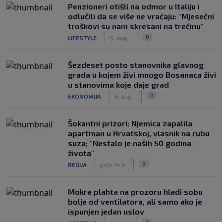
Penzioneri otišli na odmor u Italiju i
odlučili da se više ne vraćaju: "Mjesečni
troškovi su nam skresani na trećinu"
|
|
0
LIFESTYLE
5. aug.
Šezdeset posto stanovnika glavnog
grada u kojem živi mnogo Bosanaca živi
u stanovima koje daje grad
|
|
0
EKONOMIJA
5. aug.
Šokantni prizori: Njemica zapalila
apartman u Hrvatskoj, vlasnik na rubu
suza; "Nestalo je naših 50 godina
života"
|
|
0
REGIJA
prije 14 h
Mokra plahta na prozoru hladi sobu
bolje od ventilatora, ali samo ako je
ispunjen jedan uslov
|
|
0