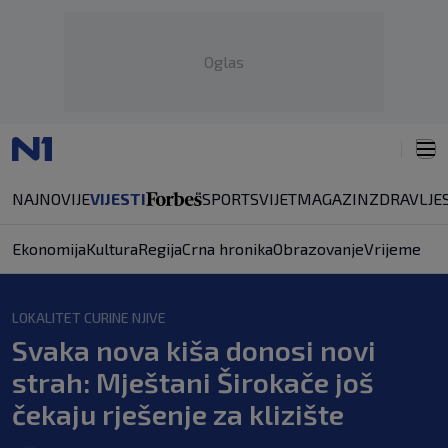
Oglas
NAJNOVIJE
VIJESTI
SPORT
SVIJET
MAGAZIN
ZDRAVLJE
Ekonomija
Kultura
Regija
Crna hronika
Obrazovanje
Vrijeme
LOKALITET CURINE NJIVE
Svaka nova kiša donosi novi
strah: Mještani Širokače još
čekaju rješenje za klizište