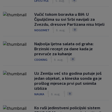
LIFESTYLE
5. aug.
Vučić tokom boravka u BiH: U
Čipuljićima su svi Srbi navijali za
Zvezdu, dresove Partizana nisu htjeli
|
|
0
NOGOMET
6. aug.
Najbolja ljetna salata od graha:
Brzinski recept za dane kada je
prevruće za kuhanje
|
|
0
COOKING
6. aug.
Uz Zemlju već sto godina putuje još
jedan objekat, a kineska sonda ga je
prošlog mjeseca prvi put snimila
izbliza
|
|
0
NAUKA
6. aug.
Ko ruši jedinstveni policijski sistem