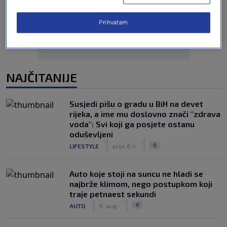
Prihvatam
NAJČITANIJE
Susjedi pišu o gradu u BiH na devet
rijeka, a ime mu doslovno znači "zdrava
voda": Svi koji ga posjete ostanu
oduševljeni
|
|
0
LIFESTYLE
prije 8 h
Auto koje stoji na suncu ne hladi se
najbrže klimom, nego postupkom koji
traje petnaest sekundi
|
|
0
AUTO
6. aug.