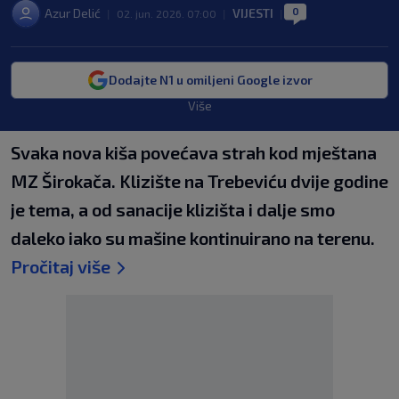
0
Azur Delić
VIJESTI
|
02. jun. 2026. 07:00
|
|
Dodajte N1 u omiljeni Google izvor
Više
Svaka nova kiša povećava strah kod mještana
MZ Širokača. Klizište na Trebeviću dvije godine
je tema, a od sanacije klizišta i dalje smo
daleko iako su mašine kontinuirano na terenu.
Pročitaj više