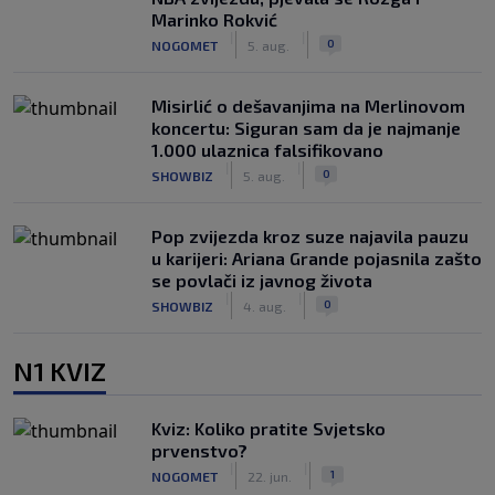
Marinko Rokvić
|
|
0
NOGOMET
5. aug.
Misirlić o dešavanjima na Merlinovom
koncertu: Siguran sam da je najmanje
1.000 ulaznica falsifikovano
|
|
0
SHOWBIZ
5. aug.
Pop zvijezda kroz suze najavila pauzu
u karijeri: Ariana Grande pojasnila zašto
se povlači iz javnog života
|
|
0
SHOWBIZ
4. aug.
N1 KVIZ
Kviz: Koliko pratite Svjetsko
prvenstvo?
|
|
1
NOGOMET
22. jun.