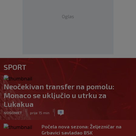
Oglas
SPORT
Neočekivan transfer na pomolu:
Monaco se uključio u utrku za
Lukakua
|
|
0
NOGOMET
prije 15 min
Počela nova sezona: Željezničar na
Grbavici savladao BSK