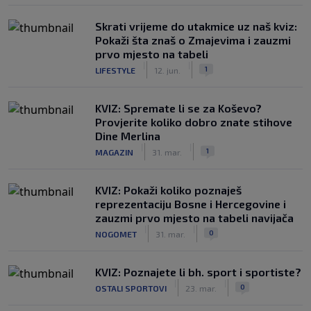
Skrati vrijeme do utakmice uz naš kviz:
Pokaži šta znaš o Zmajevima i zauzmi
prvo mjesto na tabeli
|
|
1
LIFESTYLE
12. jun.
KVIZ: Spremate li se za Koševo?
Provjerite koliko dobro znate stihove
Dine Merlina
|
|
1
MAGAZIN
31. mar.
KVIZ: Pokaži koliko poznaješ
reprezentaciju Bosne i Hercegovine i
zauzmi prvo mjesto na tabeli navijača
|
|
0
NOGOMET
31. mar.
KVIZ: Poznajete li bh. sport i sportiste?
|
|
0
OSTALI SPORTOVI
23. mar.