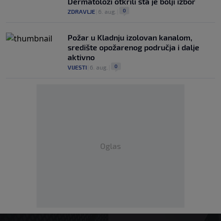
Dermatolozi otkrili šta je bolji izbor
0
ZDRAVLJE
|
6. aug.
|
Požar u Kladnju izolovan kanalom,
središte opožarenog područja i dalje
aktivno
0
VIJESTI
|
6. aug.
|
Oglas