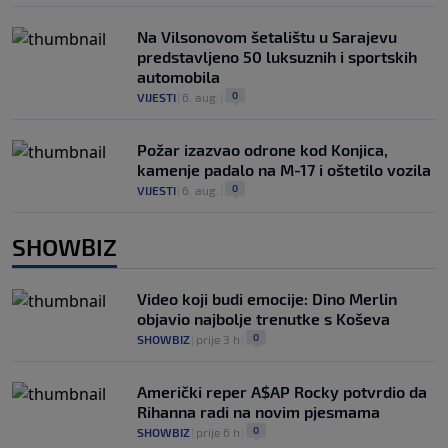
Na Vilsonovom šetalištu u Sarajevu
predstavljeno 50 luksuznih i sportskih
automobila
0
VIJESTI
|
6. aug.
|
Požar izazvao odrone kod Konjica,
kamenje padalo na M-17 i oštetilo vozila
0
VIJESTI
|
6. aug.
|
SHOWBIZ
Video koji budi emocije: Dino Merlin
objavio najbolje trenutke s Koševa
0
SHOWBIZ
|
prije 3 h
|
Američki reper A$AP Rocky potvrdio da
Rihanna radi na novim pjesmama
0
SHOWBIZ
|
prije 6 h
|