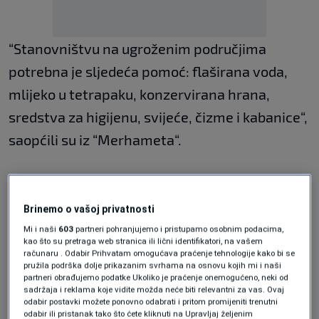
“Stanovništvu na ugroženim područjima
potrebna je sljedeća pomoć: flaširana voda,
mlijeko u tetrapaku, konzervirana hrana,
sredstva za higijenu, svijeće, čizme i kabanice“,
saopćili su iz “Merhameta“.
U saopćenju se navodi da se pomoć prima u
svim “Merhametovim“ regionalnim odborima
Brinemo o vašoj privatnosti
(Sarajevo, Mostar, Tuzla, Travnik. Zenica,
Mi i naši
603
partneri pohranjujemo i pristupamo osobnim podacima,
kao što su pretraga web stranica ili lični identifikatori, na vašem
Maglaj, Bihać, Goražde i Banjaluka) i njihovim
računaru . Odabir Prihvatam omogućava praćenje tehnologije kako bi se
pružila podrška dolje prikazanim svrhama na osnovu kojih mi i naši
osnovnim odborima.
partneri obrađujemo podatke Ukoliko je praćenje onemogućeno, neki od
sadržaja i reklama koje vidite možda neće biti relevantni za vas. Ovaj
odabir postavki možete ponovno odabrati i pritom promijeniti trenutni
odabir ili pristanak tako što ćete kliknuti na Upravljaj željenim