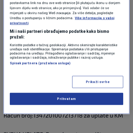
“Podsjećamo, Merhamet je otvorio i
postavkama link na dnu ove web stranice [ili plutajuću ikonu u donjem
lijevom dijelu web stranice, ako je primjenjivo]. Vaš odabir će se
humanitarni broj 17061. Pozivom na ovaj broj
mijenjati u okviru našeg Wеб локација. Za više detalja, pogledajte
Uredbu o postupanju s ličnim podacima.
Više informacija o vašoj
doniraju se 2 KM“,
navodi se u saopćenju.
privatnosti
Mi i naši partneri obrađujemo podatke kako bismo
pružali:
Za prikupljanje pomoći ugroženom
Koristite podatke o tačnoj geolokaciji. Aktivno skenirajte karakteristike
stanovništvu, "Merhamet“ je otvorio i
uređaja radi identifikacije. Spremanje podataka i/ili pristupanje
podacima na uređaju. Prilagođeno oglašavanje i sadržaj, mjerenje
namjenski račun:
oglašavanja i sadržaja, istraživanje publike i razvoj usluga.
Spisak partnera (pružalaca usluga)
Za uplate u zemlji:
Prikaži svrhe
ASA Banka d.d. Sarajevo
Prihvatam
Račun broj:1347201007213718 za uplate u KM