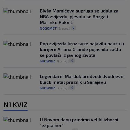
Bivša Mamićeva supruga se udala za
NBA zvijezdu, pjevala se Rozga i
Marinko Rokvić
0
NOGOMET
|
5. aug.
|
Pop zvijezda kroz suze najavila pauzu u
karijeri: Ariana Grande pojasnila zašto
se povlači iz javnog života
0
SHOWBIZ
|
4. aug.
|
Legendarni Marduk predvodi dvodnevni
black metal praznik u Sarajevu
0
SHOWBIZ
|
3. aug.
|
N1 KVIZ
U Novom danu pravimo veliki izborni
"explainer"