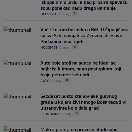
iskopanim u brdu, a kad prošire spavaću
sobu ponekad nađu drago kamenje
0
LIFESTYLE
|
2. aug.
|
Vučić tokom boravka u BiH: U Čipuljićima
su svi Srbi navijali za Zvezdu, dresove
Partizana nisu htjeli
0
NOGOMET
|
6. aug.
|
Auto koje stoji na suncu ne hladi se
najbrže klimom, nego postupkom koji
traje petnaest sekundi
0
AUTO
|
6. aug.
|
Šezdeset posto stanovnika glavnog
grada u kojem živi mnogo Bosanaca živi
u stanovima koje daje grad
0
EKONOMIJA
|
5. aug.
|
Mokra plahta na prozoru hladi sobu