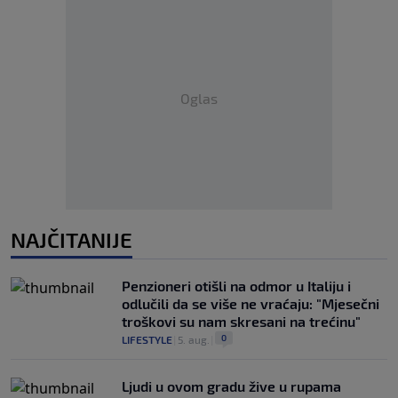
Oglas
NAJČITANIJE
Penzioneri otišli na odmor u Italiju i
odlučili da se više ne vraćaju: "Mjesečni
troškovi su nam skresani na trećinu"
0
LIFESTYLE
|
5. aug.
|
Ljudi u ovom gradu žive u rupama