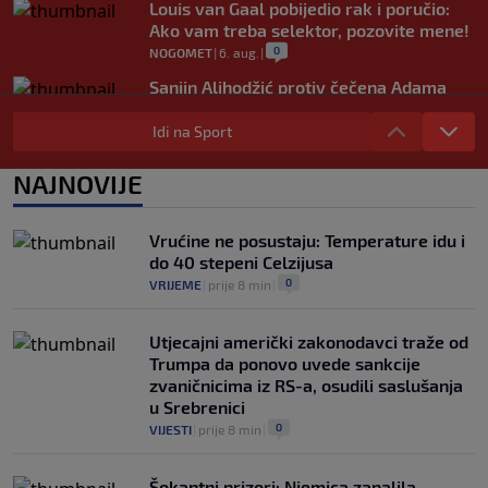
Louis van Gaal pobijedio rak i poručio:
Ako vam treba selektor, pozovite mene!
0
NOGOMET
|
6. aug.
|
Sanjin Alihodžić protiv čečena Adama
Tadushaeva – borba za WAKO PRO titulu
Idi na Sport
0
OSTALI SPORTOVI
|
6. aug.
|
Arsenal ostaje praznih ruku: Vinícius
NAJNOVIJE
Júnior i Real Madrid postigli dogovor
0
NOGOMET
|
6. aug.
|
Vrućine ne posustaju: Temperature idu i
do 40 stepeni Celzijusa
0
VRIJEME
|
prije 8 min
|
Utjecajni američki zakonodavci traže od
Trumpa da ponovo uvede sankcije
zvaničnicima iz RS-a, osudili saslušanja
u Srebrenici
0
VIJESTI
|
prije 8 min
|
Šokantni prizori: Njemica zapalila