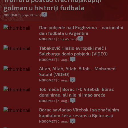
golman u historiji fudbala
0
NOGOMET
|
prije 18 min
|
Dan pobjede nad Englezima – nacionalni
dan fudbala u Argentini
0
NOGOMET
|
prije 45 min
|
Tabaković riješio evropski meč i
Salzburgu donio pobjedu (VIDEO)
0
NOGOMET
|
6. aug.
|
Allah, Allah, Allah, Allah… Mohamed
Salah! (VIDEO)
0
NOGOMET
|
6. aug.
|
Tok meča | Borac 1-0 Vitebsk: Borac
dominirao, ali nije ni imao sreće
0
NOGOMET
|
6. aug.
|
Borac savladao Vitebsk i sa značajnim
kapitalom čeka revanš u Bjelorusiji
0
NOGOMET
|
6. aug.
|