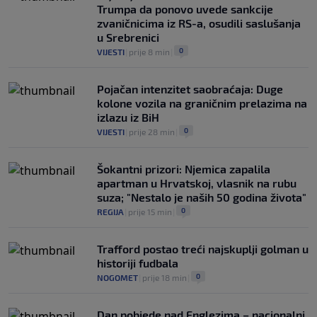
Trumpa da ponovo uvede sankcije
zvaničnicima iz RS-a, osudili saslušanja
u Srebrenici
0
VIJESTI
|
prije 8 min
|
Pojačan intenzitet saobraćaja: Duge
kolone vozila na graničnim prelazima na
izlazu iz BiH
0
VIJESTI
|
prije 28 min
|
Šokantni prizori: Njemica zapalila
apartman u Hrvatskoj, vlasnik na rubu
suza; "Nestalo je naših 50 godina života"
0
REGIJA
|
prije 15 min
|
Trafford postao treći najskuplji golman u
historiji fudbala
0
NOGOMET
|
prije 18 min
|
Dan pobjede nad Englezima – nacionalni