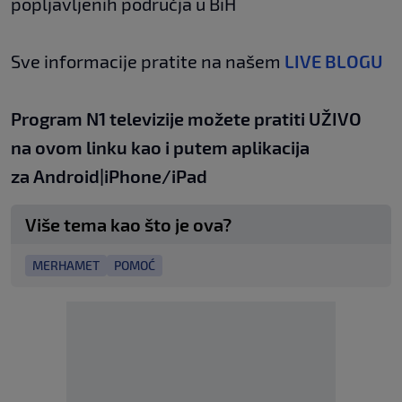
popljavljenih područja u BiH
Sve informacije pratite na našem
LIVE BLOGU
Program N1 televizije možete pratiti UŽIVO
na
ovom linku
kao i putem aplikacija
za
An
droid
|
iPhone/iPad
Više tema kao što je ova?
MERHAMET
POMOĆ