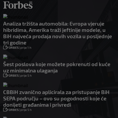
Analiza tržišta automobila: Evropa vjeruje
hibridima, Amerika traži jeftinije modele, u
BiH najveća prodaja novih vozila u posljednje
tri godine
FORBES
|
prije 1 h
Šest poslova koje možete pokrenuti od kuće
uz minimalna ulaganja
FORBES
|
prije 5 h
CBBiH zvanično aplicirala za pristupanje BiH
SEPA području – ovo su pogodnosti koje će
donijeti građanima i privredi
FORBES
|
prije 5 h