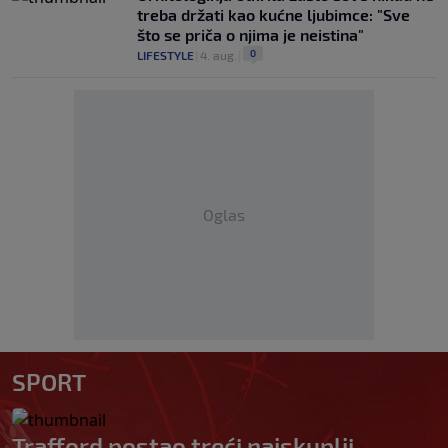
treba držati kao kućne ljubimce: "Sve
što se priča o njima je neistina"
0
LIFESTYLE
|
4. aug.
|
Oglas
SPORT
Trafford postao treći najskuplji