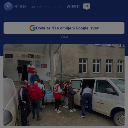
0
N1 BiH
VIJESTI
|
06. okt. 2024. 12:28
|
|
Dodajte N1 u omiljeni Google izvor
Više