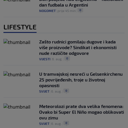
dan fudbala u Argentini
0
NOGOMET
|
prije 45 min
|
LIFESTYLE
Zašto rudnici gomilaju dugove i kada
više proizvode? Sindikat i ekonomisti
nude različite odgovore
0
VIJESTI
|
6. aug.
|
U tramvajskoj nesreći u Gelsenkirchenu
25 povrijeđenih, troje u životnoj
opasnosti
0
SVIJET
|
6. aug.
|
Meteorolozi prate dva velika fenomena:
Ovako bi Super El Niño mogao oblikovati
ovu zimu
0
SVIJET
|
6. aug.
|