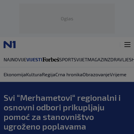
Oglas
NAJNOVIJE
VIJESTI
SPORT
SVIJET
MAGAZIN
ZDRAVLJE
S
Ekonomija
Kultura
Regija
Crna hronika
Obrazovanje
Vrijeme
Svi “Merhametovi“ regionalni i
osnovni odbori prikupljaju
pomoć za stanovništvo
ugroženo poplavama