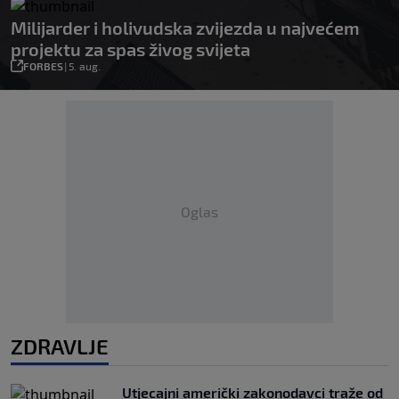
Milijarder i holivudska zvijezda u najvećem
projektu za spas živog svijeta
FORBES
|
5. aug.
Oglas
ZDRAVLJE
Utjecajni američki zakonodavci traže od