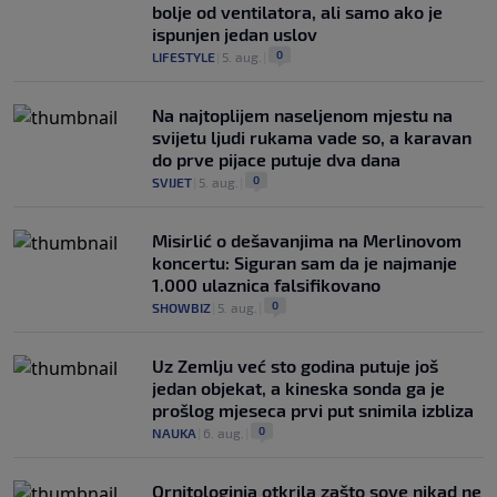
bolje od ventilatora, ali samo ako je
ispunjen jedan uslov
0
LIFESTYLE
|
5. aug.
|
Na najtoplijem naseljenom mjestu na
svijetu ljudi rukama vade so, a karavan
do prve pijace putuje dva dana
0
SVIJET
|
5. aug.
|
Misirlić o dešavanjima na Merlinovom
koncertu: Siguran sam da je najmanje
1.000 ulaznica falsifikovano
0
SHOWBIZ
|
5. aug.
|
Uz Zemlju već sto godina putuje još
jedan objekat, a kineska sonda ga je
prošlog mjeseca prvi put snimila izbliza
0
NAUKA
|
6. aug.
|
Ornitologinja otkrila zašto sove nikad ne