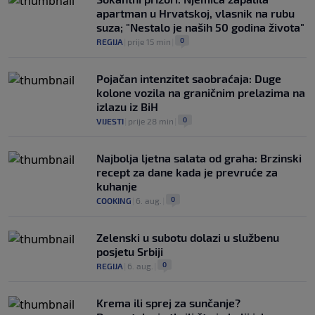
apartman u Hrvatskoj, vlasnik na rubu
suza; "Nestalo je naših 50 godina života"
0
REGIJA
|
prije 15 min
|
Pojačan intenzitet saobraćaja: Duge
kolone vozila na graničnim prelazima na
izlazu iz BiH
0
VIJESTI
|
prije 28 min
|
Najbolja ljetna salata od graha: Brzinski
recept za dane kada je prevruće za
kuhanje
0
COOKING
|
6. aug.
|
Zelenski u subotu dolazi u službenu
posjetu Srbiji
0
REGIJA
|
6. aug.
|
Krema ili sprej za sunčanje?