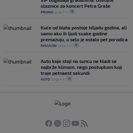
ulaznice za koncert Petra Graše
0
PROMO
|
prije 1 h
|
Kuće od blata postoje hiljadu godina, ali
samo ako ih ljudi svake godine
premazuju, u selu je ostalo pet porodica
0
MAGAZIN
|
prije 4 h
|
Auto koje stoji na suncu ne hladi se
najbrže klimom, nego postupkom koji
traje petnaest sekundi
0
AUTO
|
prije 4 h
|