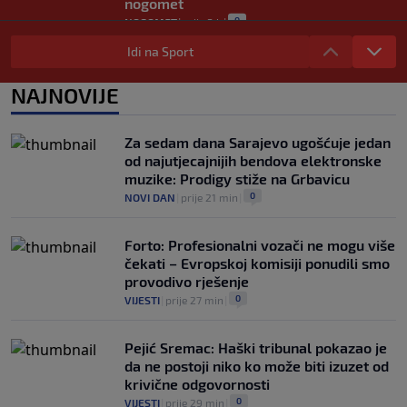
nogomet
0
NOGOMET
|
prije 3 h
|
FIFA se izvinila svim svojim članicama
Idi na Sport
zbog FFE projekta: Ali rukovodstvo i
dalje podržava Infantina
NAJNOVIJE
0
NOGOMET
|
prije 3 h
|
Lionel Messi postigao dva gola u pobjedi
Za sedam dana Sarajevo ugošćuje jedan
Inter Miamija i ispisao historiju Leagues
od najutjecajnijih bendova elektronske
Cupa (VIDEO)
muzike: Prodigy stiže na Grbavicu
0
NOGOMET
|
prije 3 h
|
0
NOVI DAN
|
prije 21 min
|
Forto: Profesionalni vozači ne mogu više
čekati – Evropskoj komisiji ponudili smo
provodivo rješenje
0
VIJESTI
|
prije 27 min
|
Pejić Sremac: Haški tribunal pokazao je
da ne postoji niko ko može biti izuzet od
krivične odgovornosti
0
VIJESTI
|
prije 29 min
|