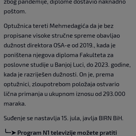
zbog pandemije, diplome dostavio naknadno
poštom.
Optužnica tereti Mehmedagića da je bez
propisane visoke stručne spreme obavljao
dužnost direktora OSA-e od 2019., kada je
poništena njegova diploma Fakulteta za
poslovne studije u Banjoj Luci, do 2023. godine,
kada je razriješen dužnosti. On je, prema
optužnici, zloupotrebom položaja ostvario
lična primanja u ukupnom iznosu od 293.000
maraka.
Suđenje se nastavlja 15. jula, javlja BIRN BiH.
╰┈➤ Program N1 televizije možete pratiti