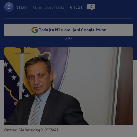
0
N1 BiH
VIJESTI
|
08. jul. 2025. 13:42
|
|
Dodajte N1 u omiljeni Google izvor
Više
Osman Mehmedagić (FENA)