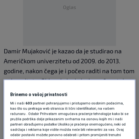
Oglas
Damir Mujaković je kazao da je studirao na
Američkom univerzitetu od 2009. do 2013.
godine, nakon čega je i počeo raditi na tom tom
univerzitetu. Objasnio je da je, između ostalog,
unosio podatke o studentima, a od 2015. je
Brinemo o vašoj privatnosti
asistirao oko organizacije nastave.
Mi i naši
603
partneri pohranjujemo i pristupamo osobnim podacima,
kao što su pretraga web stranica ili lični identifikatori, na vašem
računaru . Odabir Prihvatam omogućava praćenje tehnologije kako bi se
Mujaković je rekao da je Dijana Smajlović-Husić
pružila podrška dolje prikazanim svrhama na osnovu kojih mi i naši
bila zadužena za vođenje knjiga.
partneri obrađujemo podatke Ukoliko je praćenje onemogućeno, neki od
sadržaja i reklama koje vidite možda neće biti relevantni za vas. Ovaj
odabir postavki možete ponovno odabrati i pritom promijeniti trenutni