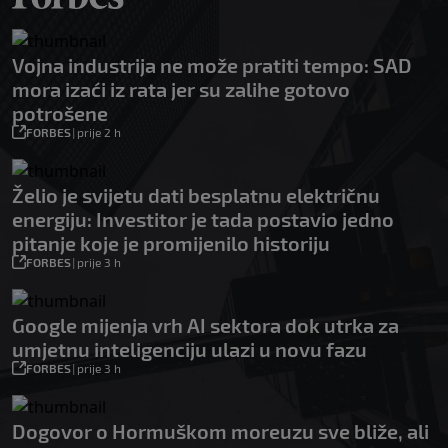
Vojna industrija ne može pratiti tempo: SAD
mora izaći iz rata jer su zalihe gotovo
potrošene
FORBES
|
prije 2 h
Želio je svijetu dati besplatnu električnu
energiju: Investitor je tada postavio jedno
pitanje koje je promijenilo historiju
FORBES
|
prije 3 h
Google mijenja vrh AI sektora dok utrka za
umjetnu inteligenciju ulazi u novu fazu
FORBES
|
prije 3 h
Dogovor o Hormuškom moreuzu sve bliže, ali