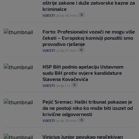
oštrije zakone i duže zatvorske kazne za
kriminalce
0
VIJESTI
|
prije 46 min
|
Forto: Profesionalni vozači ne mogu više
čekati – Evropskoj komisiji ponudili smo
provodivo rješenje
0
VIJESTI
|
prije 27 min
|
HSP BiH podnio apelaciju Ustavnom
sudu BiH protiv ovjere kandidature
Slavena Kovačevića
0
VIJESTI
|
prije 1 h
|
Pejić Sremac: Haški tribunal pokazao je
da ne postoji niko ko može biti izuzet od
krivične odgovornosti
0
VIJESTI
|
prije 29 min
|
Vinicius Junior povukao neočekivan