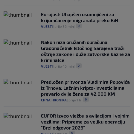
Eurojust: Uhapšen osumnjičeni za
krijumčarenje migranata preko BiH
0
VIJESTI
|
prije 36 min
|
Nakon niza oružanih obračuna:
Gradonačelnik Istočnog Sarajeva traži
oštrije zakone i duže zatvorske kazne za
kriminalce
0
VIJESTI
|
prije 46 min
|
Predložen pritvor za Vladimira Popovića
iz Trnova: Lažnim kripto-investicijama
prevario dvije žene za 42.000 KM
0
CRNA HRONIKA
|
prije 1 h
|
EUFOR izveo vježbu s avijacijom i vojnim
vozilima: Pripreme za veliku operaciju
"Brzi odgovor 2026"
0
VIJESTI
|
prije 1 h
|