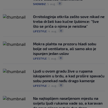
0
SHOWBIZ
|
5. aug.
|
Ornitologinja otkrila zašto sove nikad ne
treba držati kao kućne ljubimce: "Sve
što se priča o njima je neistina"
0
LIFESTYLE
|
4. aug.
|
Mokra plahta na prozoru hladi sobu
bolje od ventilatora, ali samo ako je
ispunjen jedan uslov
0
LIFESTYLE
|
5. aug.
|
Ljudi u ovom gradu žive u rupama
iskopanim u brdu, a kad prošire spavaću
sobu ponekad nađu drago kamenje
0
LIFESTYLE
|
2. aug.
|
Na najtoplijem naseljenom mjestu na
svijetu ljudi rukama vade so, a karavan
do prve pijace putuje dva dana