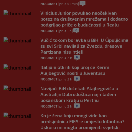
0
NOGOMET
|
prije 41 min
|
Vinicius Junior povukao neočekivan
potez na društvenim mrežama i dodatno
podgrijao priče o budućnosti u Realu
0
NOGOMET
|
prije 1 h
|
Vučić tokom boravka u BiH: U Čipuljićima
su svi Srbi navijali za Zvezdu, dresove
Partizana nisu htjeli
0
NOGOMET
|
prije 2 h
|
Italijani otkrili koji broj će Kerim
Alajbegović nositi u Juventusu
0
NOGOMET
|
prije 3 h
|
Navijači BiH dočekali Alajbegovića u
Australiji: Dobrodošlica najmlađem
bosanskom kralju u Perthu
0
NOGOMET
|
prije 3 h
|
Ko je žena koju mnogi vide kao
predsjednicu FIFA-e umjesto Infantina?
Uskoro mi mogla promijeniti svjetski