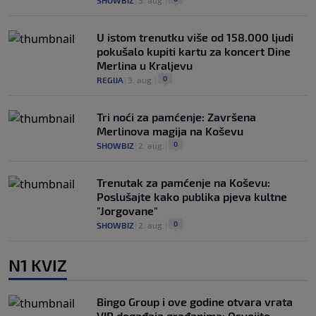
SHOWBIZ
|
3. aug.
|
U istom trenutku više od 158.000 ljudi
pokušalo kupiti kartu za koncert Dine
Merlina u Kraljevu
0
REGIJA
|
3. aug.
|
Tri noći za pamćenje: Završena
Merlinova magija na Koševu
0
SHOWBIZ
|
2. aug.
|
Trenutak za pamćenje na Koševu:
Poslušajte kako publika pjeva kultne
"Jorgovane"
0
SHOWBIZ
|
2. aug.
|
N1 KVIZ
Bingo Group i ove godine otvara vrata
VIP događaja građanima: Osvojite