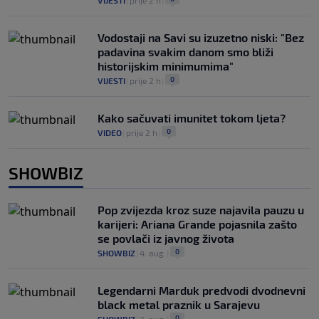
VIJESTI
|
prije 2 h
|
Vodostaji na Savi su izuzetno niski: "Bez
padavina svakim danom smo bliži
historijskim minimumima"
0
VIJESTI
|
prije 2 h
|
Kako sačuvati imunitet tokom ljeta?
0
VIDEO
|
prije 2 h
|
SHOWBIZ
Pop zvijezda kroz suze najavila pauzu u
karijeri: Ariana Grande pojasnila zašto
se povlači iz javnog života
0
SHOWBIZ
|
4. aug.
|
Legendarni Marduk predvodi dvodnevni
black metal praznik u Sarajevu
0