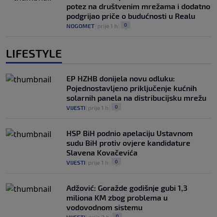
potez na društvenim mrežama i dodatno
podgrijao priče o budućnosti u Realu
0
NOGOMET
|
prije 1 h
|
LIFESTYLE
EP HZHB donijela novu odluku:
Pojednostavljeno priključenje kućnih
solarnih panela na distribucijsku mrežu
0
VIJESTI
|
prije 1 h
|
HSP BiH podnio apelaciju Ustavnom
sudu BiH protiv ovjere kandidature
Slavena Kovačevića
0
VIJESTI
|
prije 1 h
|
Adžović: Goražde godišnje gubi 1,3
miliona KM zbog problema u
vodovodnom sistemu
0