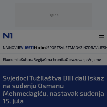
Oglas
NAJNOVIJE
VIJESTI
SPORT
SVIJET
MAGAZIN
ZDRAVLJE
S
Ekonomija
Kultura
Regija
Crna hronika
Obrazovanje
Vrijeme
Svjedoci Tužilaštva BiH dali iskaz
na suđenju Osmanu
Mehmedagiću, nastavak suđenja
15. jula