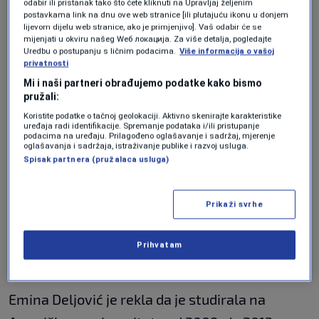
Objasnio je da je po diplomiranju dobio dvije
odabir ili pristanak tako što ćete kliknuti na Upravljaj željenim
postavkama link na dnu ove web stranice [ili plutajuću ikonu u donjem
diplome – Američkog i SUNY univerziteta, a da
lijevom dijelu web stranice, ako je primjenjivo]. Vaš odabir će se
mijenjati u okviru našeg Wеб локација. Za više detalja, pogledajte
je 2016. ili 2017. donesena odluka da se mijenja
Uredbu o postupanju s ličnim podacima.
Više informacija o vašoj
privatnosti
izgled diploma kako bi bile reprezentativnije.
Mi i naši partneri obrađujemo podatke kako bismo
Mujaković je kazao kako misli da su prve od
pružali:
novih diploma printane u “HIS Gračanica”.
Koristite podatke o tačnoj geolokaciji. Aktivno skenirajte karakteristike
uređaja radi identifikacije. Spremanje podataka i/ili pristupanje
podacima na uređaju. Prilagođeno oglašavanje i sadržaj, mjerenje
oglašavanja i sadržaja, istraživanje publike i razvoj usluga.
Dino Jahić je posvjedočio da je završio Američki
Spisak partnera (pružalaca usluga)
univerzitet i da je 2013. bila njegova promocija.
Tada je stekao diplomu Američkog i SUNY
Prikaži svrhe
univerziteta u Americi jer je, kako je objasnio,
studij podrazumijevao sistem dvostruke
Prihvatam
diplome.
Emina Deljović je rekla da je studirala na