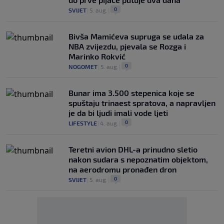
0
SVIJET
|
5. aug.
|
Bivša Mamićeva supruga se udala za
NBA zvijezdu, pjevala se Rozga i
Marinko Rokvić
0
NOGOMET
|
5. aug.
|
Bunar imа 3.500 stepenica koje se
spuštaju trinaest spratova, a napravljen
je da bi ljudi imali vode ljeti
0
LIFESTYLE
|
4. aug.
|
Teretni avion DHL-a prinudno sletio
nakon sudara s nepoznatim objektom,
na aerodromu pronađen dron
0
SVIJET
|
5. aug.
|