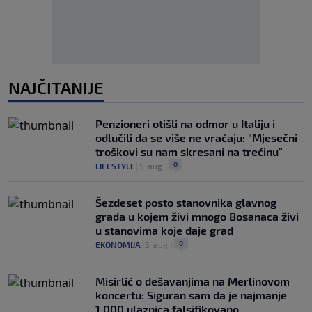
NAJČITANIJE
Penzioneri otišli na odmor u Italiju i
odlučili da se više ne vraćaju: "Mjesečni
troškovi su nam skresani na trećinu"
0
LIFESTYLE
|
5. aug.
|
Šezdeset posto stanovnika glavnog
grada u kojem živi mnogo Bosanaca živi
u stanovima koje daje grad
0
EKONOMIJA
|
5. aug.
|
Misirlić o dešavanjima na Merlinovom
koncertu: Siguran sam da je najmanje
1.000 ulaznica falsifikovano